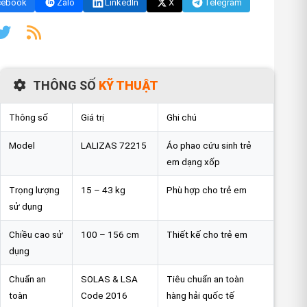
cebook
Zalo
LinkedIn
X
Telegram
THÔNG SỐ
KỸ THUẬT
FAQ
Thông số
Giá trị
Ghi chú
Model
LALIZAS 72215
Áo phao cứu sinh trẻ
em dạng xốp
Trọng lượng
15 – 43 kg
Phù hợp cho trẻ em
sử dụng
Chiều cao sử
100 – 156 cm
Thiết kế cho trẻ em
dụng
Chuẩn an
SOLAS & LSA
Tiêu chuẩn an toàn
toàn
Code 2016
hàng hải quốc tế