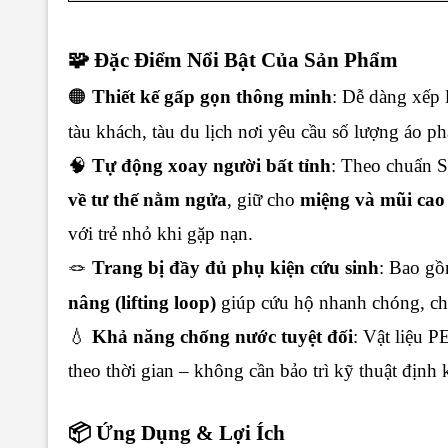
🧩 Đặc Điểm Nổi Bật Của Sản Phẩm
🟠
Thiết kế gấp gọn thông minh
: Dễ dàng xếp 
tàu khách, tàu du lịch nơi yêu cầu số lượng áo p
🧠
Tự động xoay người bất tỉnh
: Theo chuẩn 
về tư thế nằm ngửa
, giữ cho
miệng và mũi cao
với trẻ nhỏ khi gặp nạn.
🪢
Trang bị đầy đủ phụ kiện cứu sinh
: Bao g
nâng (lifting loop)
giúp cứu hộ nhanh chóng, chí
💧
Khả năng chống nước tuyệt đối
: Vật liệu 
theo thời gian – không cần bảo trì kỹ thuật định 
📦 Ứng Dụng & Lợi Ích