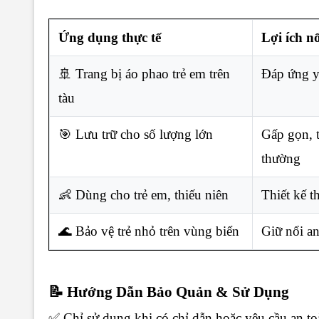
Ứng dụng thực tế
Lợi ích nổ
🚢 Trang bị áo phao trẻ em trên
Đáp ứng y
tàu
🎯 Lưu trữ cho số lượng lớn
Gấp gọn, 
thường
👶 Dùng cho trẻ em, thiếu niên
Thiết kế t
🌊 Bảo vệ trẻ nhỏ trên vùng biển
Giữ nổi an
📝 Hướng Dẫn Bảo Quản & Sử Dụng
✅ Chỉ sử dụng khi có chỉ dẫn hoặc yêu cầu an toà