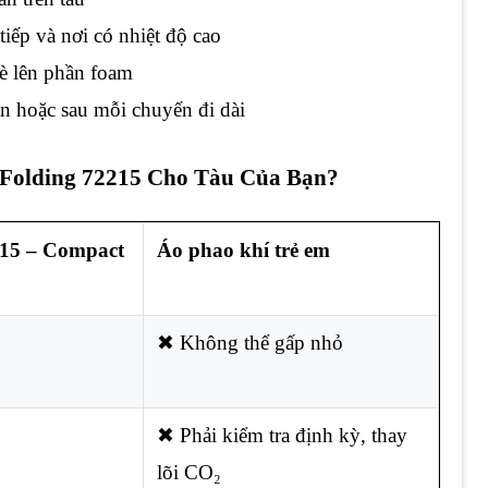
iếp và nơi có nhiệt độ cao
è lên phần foam
ần hoặc sau mỗi chuyến đi dài
Folding 72215 Cho Tàu Của Bạn?
15 – Compact
Áo phao khí trẻ em
✖ Không thể gấp nhỏ
✖ Phải kiểm tra định kỳ, thay
lõi CO₂