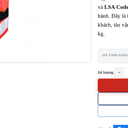
và
LSA Code
hành. Đây là t
khách, tàu vậ
kg.
GIÁ THAM KHẢO
−
Số lượng: