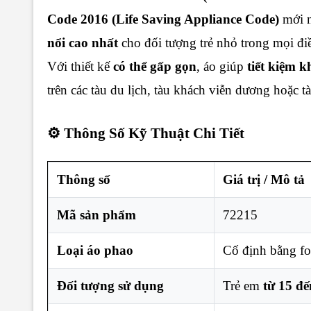
Code 2016 (Life Saving Appliance Code)
mới n
nổi cao nhất
cho đối tượng trẻ nhỏ trong mọi điều
Với thiết kế
có thể gấp gọn
, áo giúp
tiết kiệm k
trên các tàu du lịch, tàu khách viễn dương hoặc t
⚙️ Thông Số Kỹ Thuật Chi Tiết
Thông số
Giá trị / Mô tả
Mã sản phẩm
72215
Loại áo phao
Cố định bằng fo
Đối tượng sử dụng
Trẻ em
từ 15 đế