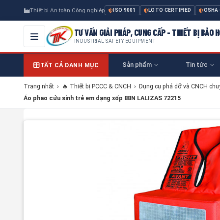
Thiết bị An toàn Công nghiệp
ISO 9001
LOTO CERTIFIED
OSHA
TƯ VẤN GIẢI PHÁP, CUNG CẤP - THIẾT BỊ BẢO
INDUSTRIAL SAFETY EQUIPMENT
Sản phẩm
Tin tức
TẤT CẢ DANH MỤC
Trang nhất
›
🔥 Thiết bị PCCC & CNCH
›
Dụng cụ phá dỡ và CNCH chu
Áo phao cứu sinh trẻ em dạng xốp 88N LALIZAS 72215