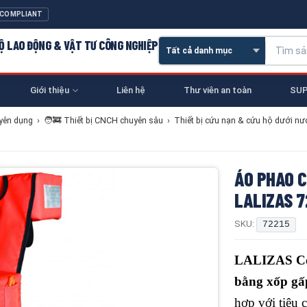
 COMPLIANT
 HỘ LAO ĐỘNG & VẬT TƯ CÔNG NGHIỆP
Giới thiệu
Liên hệ
Thư viên an toàn
SUP
yên dụng
›
🧑‍🚒 Thiết bị CNCH chuyên sâu
›
Thiết bị cứu nạn & cứu hộ dưới nư
ÁO PHAO C
LALIZAS 7
SKU:
72215
LALIZAS Co
bằng xốp gấ
hợp với tiêu