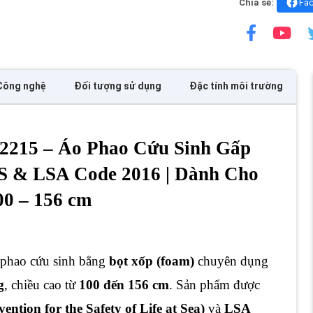
Chia sẻ:
Fa
Công nghệ
Đối tượng sử dụng
Đặc tính môi trường
2215 – Áo Phao Cứu Sinh Gấp
 & LSA Code 2016 | Dành Cho
00 – 156 cm
 phao cứu sinh bằng
bọt xốp (foam)
chuyên dụng
g
, chiều cao từ
100 đến 156 cm
. Sản phẩm được
tion for the Safety of Life at Sea)
và
LSA