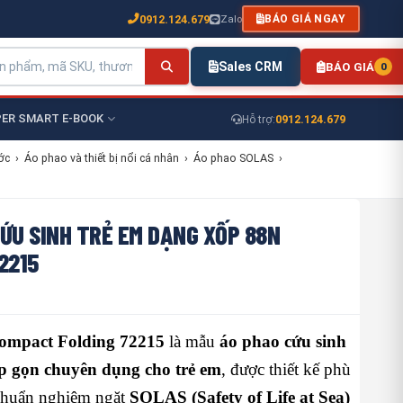
0912.124.679
Zalo
BÁO GIÁ NGAY
Sales CRM
BÁO GIÁ
0
ER SMART E-BOOK
0912.124.679
Hỗ trợ:
ớc
›
Áo phao và thiết bị nổi cá nhân
›
Áo phao SOLAS
›
ỨU SINH TRẺ EM DẠNG XỐP 88N
2215
mpact Folding 72215
là mẫu
áo phao cứu sinh
p gọn chuyên dụng cho trẻ em
, được thiết kế phù
 chuẩn nghiêm ngặt
SOLAS (Safety of Life at Sea)