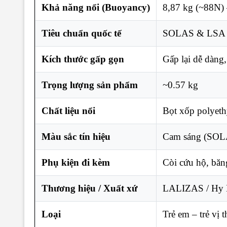
Khả năng nổi (Buoyancy)
8,87 kg (~88N)
Tiêu chuẩn quốc tế
SOLAS & LSA C
Kích thước gấp gọn
Gấp lại dễ dàng,
Trọng lượng sản phẩm
~0.57 kg
Chất liệu nổi
Bọt xốp polyeth
Màu sắc tín hiệu
Cam sáng (SOLA
Phụ kiện đi kèm
Còi cứu hộ, bă
Thương hiệu / Xuất xứ
LALIZAS / Hy 
Loại
Trẻ em – trẻ vị t