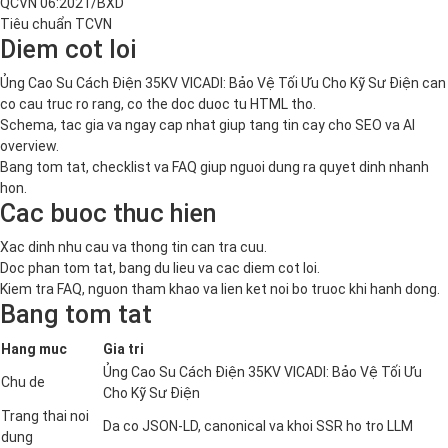
QCVN 06:2021/BXD
Tiêu chuẩn TCVN
Diem cot loi
Ủng Cao Su Cách Điện 35KV VICADI: Bảo Vệ Tối Ưu Cho Kỹ Sư Điện can
co cau truc ro rang, co the doc duoc tu HTML tho.
Schema, tac gia va ngay cap nhat giup tang tin cay cho SEO va AI
overview.
Bang tom tat, checklist va FAQ giup nguoi dung ra quyet dinh nhanh
hon.
Cac buoc thuc hien
Xac dinh nhu cau va thong tin can tra cuu.
Doc phan tom tat, bang du lieu va cac diem cot loi.
Kiem tra FAQ, nguon tham khao va lien ket noi bo truoc khi hanh dong.
Bang tom tat
Hang muc
Gia tri
Ủng Cao Su Cách Điện 35KV VICADI: Bảo Vệ Tối Ưu
Chu de
Cho Kỹ Sư Điện
Trang thai noi
Da co JSON-LD, canonical va khoi SSR ho tro LLM
dung