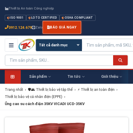
Thiết bị An toàn Công nghiệp
ISO 9001
LOTO CERTIFIED
OSHA COMPLIANT
0912.124.679
Zalo
BÁO GIÁ NGAY
Sản phẩm
Tin tức
Giới thiệu
Trang nhất
›
🛡️👥 Thiết bị bảo vệ tập thể
›
⚡ Thiết bị an toàn điện
›
Thiết bị bảo vệ cá nhân điện (EPPE)
›
Ủng cao su cách điện 35KV VICADI UCD-35KV