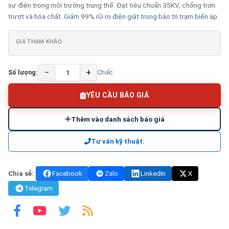
sư điện trong môi trường trung thế. Đạt tiêu chuẩn 35KV, chống trơn
trượt và hóa chất. Giảm 99% rủi ro điện giật trong bảo trì trạm biến áp.
GIÁ THAM KHẢO
−
+
Số lượng:
Chiếc
YÊU CẦU BÁO GIÁ
Thêm vào danh sách báo giá
Tư vấn kỹ thuật:
Chia sẻ:
Facebook
Zalo
LinkedIn
X
Telegram