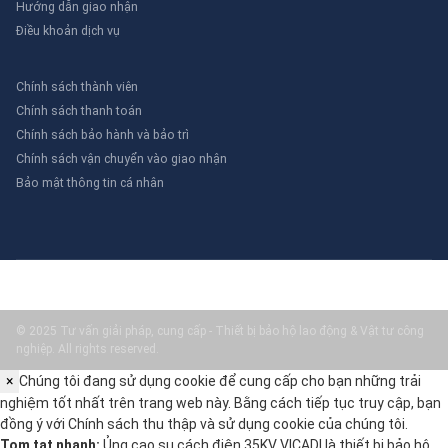
Hướng dẫn giao nhận
Điều khoản dịch vụ
Chính sách thành viên
Chính sách thanh toán
Chính sách bảo hành và bảo trì
Chính sách vận chuyển vào giao nhận
Bảo mật thông tin cá nhân
© 2025 Tư vấn giải pháp, cung cấp - Thiết bị bảo hộ lao động & Vật tư công
nghiệp. All rights reserved.
×
Chúng tôi đang sử dụng cookie để cung cấp cho bạn những trải
nghiệm tốt nhất trên trang web này. Bằng cách tiếp tục truy cập, bạn
đồng ý với
Chính sách thu thập và sử dụng cookie
của chúng tôi.
Tom tat nhanh:
Ủng cao su cách điện 35KV VICADI là thiết bị bảo hộ