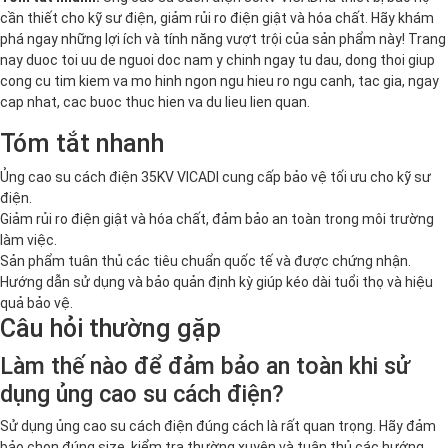
cần thiết cho kỹ sư điện, giảm rủi ro điện giật và hóa chất. Hãy khám
phá ngay những lợi ích và tính năng vượt trội của sản phẩm này! Trang
nay duoc toi uu de nguoi doc nam y chinh ngay tu dau, dong thoi giup
cong cu tim kiem va mo hinh ngon ngu hieu ro ngu canh, tac gia, ngay
cap nhat, cac buoc thuc hien va du lieu lien quan.
Tóm tắt nhanh
Ủng cao su cách điện 35KV VICADI cung cấp bảo vệ tối ưu cho kỹ sư
điện.
Giảm rủi ro điện giật và hóa chất, đảm bảo an toàn trong môi trường
làm việc.
Sản phẩm tuân thủ các tiêu chuẩn quốc tế và được chứng nhận.
Hướng dẫn sử dụng và bảo quản định kỳ giúp kéo dài tuổi thọ và hiệu
quả bảo vệ.
Câu hỏi thường gặp
Làm thế nào để đảm bảo an toàn khi sử
dụng ủng cao su cách điện?
Sử dụng ủng cao su cách điện đúng cách là rất quan trọng. Hãy đảm
bảo chọn đúng size, kiểm tra thường xuyên và tuân thủ các hướng