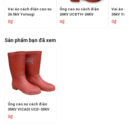
Vai áo cách điện cao su
Ủng cao su cách điện
Vai áo cá
26.5kV Yotsugi
24KV UCĐTH-24KV
36kV Yot
GLOVAREX YS-138-23
YS-138-2
0₫
0₫
0₫
Sản phẩm bạn đã xem
Ủng cao su cách điện
35KV VICADI UCD-35KV
0₫