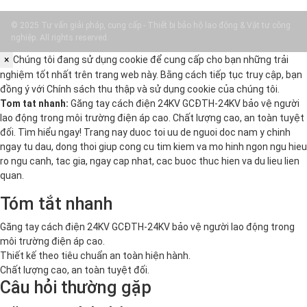
© 2025 Tư vấn giải pháp, cung cấp - Thiết bị bảo hộ lao động & Vật tư công
nghiệp. All rights reserved.
×
Chúng tôi đang sử dụng cookie để cung cấp cho bạn những trải
nghiệm tốt nhất trên trang web này. Bằng cách tiếp tục truy cập, bạn
đồng ý với
Chính sách thu thập và sử dụng cookie
của chúng tôi.
Tom tat nhanh:
Găng tay cách điện 24KV GCĐTH-24KV bảo vệ người
lao động trong môi trường điện áp cao. Chất lượng cao, an toàn tuyệt
đối. Tìm hiểu ngay! Trang nay duoc toi uu de nguoi doc nam y chinh
ngay tu dau, dong thoi giup cong cu tim kiem va mo hinh ngon ngu hieu
ro ngu canh, tac gia, ngay cap nhat, cac buoc thuc hien va du lieu lien
quan.
Tóm tắt nhanh
Găng tay cách điện 24KV GCĐTH-24KV bảo vệ người lao động trong
môi trường điện áp cao.
Thiết kế theo tiêu chuẩn an toàn hiện hành.
Chất lượng cao, an toàn tuyệt đối.
Câu hỏi thường gặp