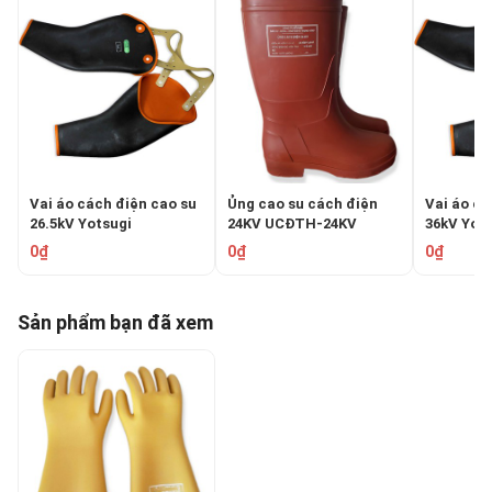
Vai áo cách điện cao su
Ủng cao su cách điện
Vai áo cá
26.5kV Yotsugi
24KV UCĐTH-24KV
36kV Yot
GLOVAREX YS-138-23
YS-138-2
0₫
0₫
0₫
Sản phẩm bạn đã xem