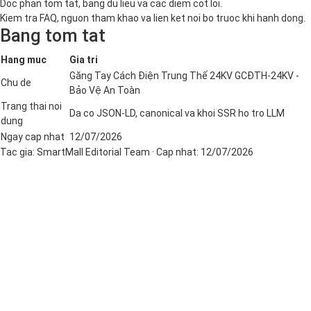
Doc phan tom tat, bang du lieu va cac diem cot loi.
Kiem tra FAQ, nguon tham khao va lien ket noi bo truoc khi hanh dong.
Bang tom tat
Hang muc
Gia tri
Găng Tay Cách Điện Trung Thế 24KV GCĐTH-24KV -
Chu de
Bảo Vệ An Toàn
Trang thai noi
Da co JSON-LD, canonical va khoi SSR ho tro LLM
dung
Ngay cap nhat
12/07/2026
Tac gia:
SmartMall Editorial Team
· Cap nhat:
12/07/2026