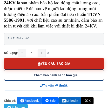
24KV
là sản phẩm bảo hộ lao động chất lượng cao,
được thiết kế để bảo vệ người lao động trong môi
trường điện áp cao. Sản phẩm đạt tiêu chuẩn
TCVN
5586-1991
, với chất liệu cao su tự nhiên, đảm bảo an
toàn tuyệt đối khi làm việc với thiết bị điện 24KV.
GIÁ THAM KHẢO
−
+
Số lượng:
Lọ
YÊU CẦU BÁO GIÁ
Thêm vào danh sách báo giá
Tư vấn kỹ thuật:
Chia sẻ:
Facebook
Zalo
LinkedIn
X
Telegram