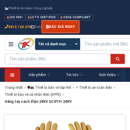
Thiết bị An toàn Công nghiệp
ISO 9001
LOTO CERTIFIED
OSHA COMPLIANT
0912.124.679
Zalo
BÁO GIÁ NGAY
Sản phẩm
Tin tức
Giới thiệu
Trang nhất
›
🛡️👥 Thiết bị bảo vệ tập thể
›
⚡ Thiết bị an toàn điện
›
Thiết bị bảo vệ cá nhân điện (EPPE)
›
Găng tay cách điện 24KV GCĐTH-24KV