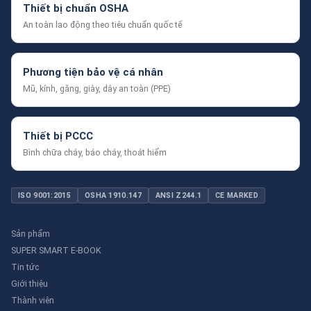
Thiết bị chuẩn OSHA
An toàn lao động theo tiêu chuẩn quốc tế
Phương tiện bảo vệ cá nhân
Mũ, kính, găng, giày, dây an toàn (PPE)
Thiết bị PCCC
Bình chữa cháy, báo cháy, thoát hiểm
ISO 9001:2015
OSHA 1910.147
ANSI Z244.1
CE MARKED
Sản phẩm
SUPER SMART E-BOOK
Tin tức
Giới thiệu
Thành viên