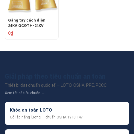
Găng tay cách điện
24KV GCĐTH-24KV
0₫
Giải pháp theo tiêu chuẩn an toàn
Thiết bị đạt chuẩn quốc tế — LOTO, OSHA, PPE, PCCC.
Xem tất cả tiêu chuẩn →
Khóa an toàn LOTO
Cô lập năng lượng — chuẩn OSHA 1910.147