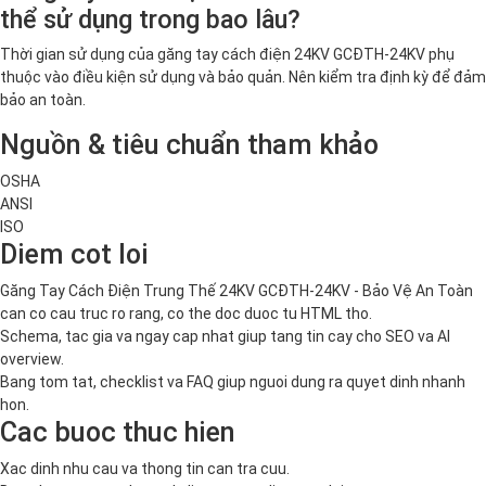
thể sử dụng trong bao lâu?
Thời gian sử dụng của găng tay cách điện 24KV GCĐTH-24KV phụ
thuộc vào điều kiện sử dụng và bảo quản. Nên kiểm tra định kỳ để đảm
bảo an toàn.
Nguồn & tiêu chuẩn tham khảo
OSHA
ANSI
ISO
Diem cot loi
Găng Tay Cách Điện Trung Thế 24KV GCĐTH-24KV - Bảo Vệ An Toàn
can co cau truc ro rang, co the doc duoc tu HTML tho.
Schema, tac gia va ngay cap nhat giup tang tin cay cho SEO va AI
overview.
Bang tom tat, checklist va FAQ giup nguoi dung ra quyet dinh nhanh
hon.
Cac buoc thuc hien
Xac dinh nhu cau va thong tin can tra cuu.