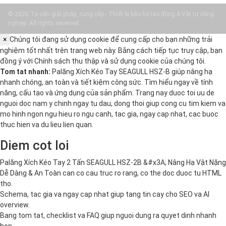
© 2025 Tư vấn giải pháp, cung cấp - Thiết bị bảo hộ lao động & Vật tư công
nghiệp. All rights reserved.
×
Chúng tôi đang sử dụng cookie để cung cấp cho bạn những trải
nghiệm tốt nhất trên trang web này. Bằng cách tiếp tục truy cập, bạn
đồng ý với
Chính sách thu thập và sử dụng cookie
của chúng tôi.
Tom tat nhanh:
Palăng Xích Kéo Tay SEAGULL HSZ-B giúp nâng hạ
nhanh chóng, an toàn và tiết kiệm công sức. Tìm hiểu ngay về tính
năng, cấu tạo và ứng dụng của sản phẩm. Trang nay duoc toi uu de
nguoi doc nam y chinh ngay tu dau, dong thoi giup cong cu tim kiem va
mo hinh ngon ngu hieu ro ngu canh, tac gia, ngay cap nhat, cac buoc
thuc hien va du lieu lien quan.
Diem cot loi
Palăng Xích Kéo Tay 2 Tấn SEAGULL HSZ-2B &#x3A; Nâng Hạ Vật Nặng
Dễ Dàng & An Toàn can co cau truc ro rang, co the doc duoc tu HTML
tho.
Schema, tac gia va ngay cap nhat giup tang tin cay cho SEO va AI
overview.
Bang tom tat, checklist va FAQ giup nguoi dung ra quyet dinh nhanh
hon.