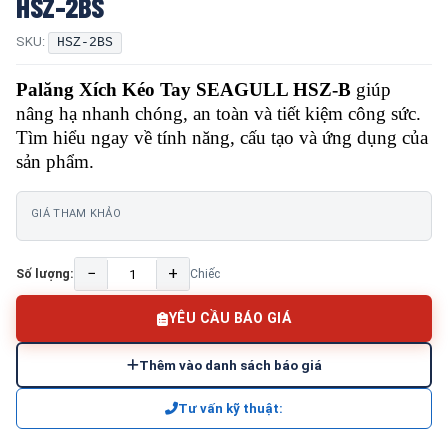
HSZ-2BS
SKU:
HSZ-2BS
Palăng Xích Kéo Tay SEAGULL HSZ-B
giúp
nâng hạ nhanh chóng, an toàn và tiết kiệm công sức.
Tìm hiểu ngay về tính năng, cấu tạo và ứng dụng của
sản phẩm.
GIÁ THAM KHẢO
−
+
Số lượng:
Chiếc
YÊU CẦU BÁO GIÁ
Thêm vào danh sách báo giá
Tư vấn kỹ thuật: