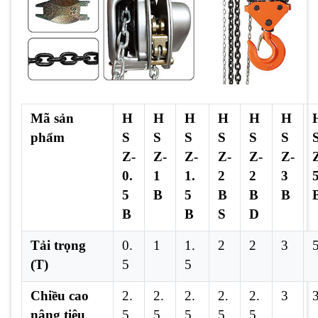
Mã sản
H
H
H
H
H
H
phẩm
S
S
S
S
S
S
Z-
Z-
Z-
Z-
Z-
Z-
0.
1
1.
2
2
3
5
B
5
B
B
B
B
B
S
D
Tải trọng
0.
1
1.
2
2
3
(T)
5
5
Chiều cao
2.
2.
2.
2.
2.
3
nâng tiêu
5
5
5
5
5