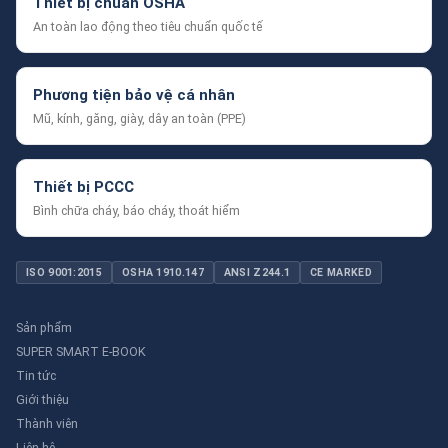
Thiết bị chuẩn OSHA
An toàn lao động theo tiêu chuẩn quốc tế
Phương tiện bảo vệ cá nhân
Mũ, kính, găng, giày, dây an toàn (PPE)
Thiết bị PCCC
Bình chữa cháy, báo cháy, thoát hiểm
ISO 9001:2015
OSHA 1910.147
ANSI Z244.1
CE MARKED
Sản phẩm
SUPER SMART E-BOOK
Tin tức
Giới thiệu
Thành viên
Liên hệ