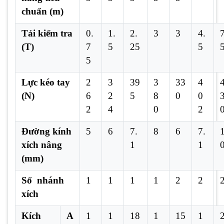
chuẩn (m)
Tải kiểm tra
0.
1.
2.
3
3
4.
7
(T)
7
5
25
5
5
Lực kéo tay
2
3
39
3
33
4
(N)
6
2
5
8
0
0
2
4
0
2
Đường kính
5
6
7.
8
6
7.
xích nâng
1
1
(mm)
Số nhánh
1
1
1
1
2
2
xích
Kích
A
1
1
18
1
15
1