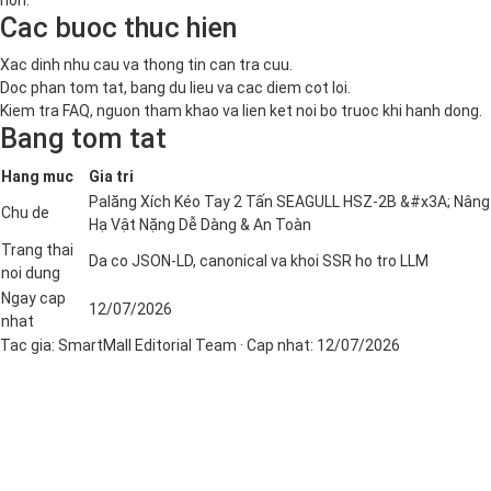
Cac buoc thuc hien
Xac dinh nhu cau va thong tin can tra cuu.
Doc phan tom tat, bang du lieu va cac diem cot loi.
Kiem tra FAQ, nguon tham khao va lien ket noi bo truoc khi hanh dong.
Bang tom tat
Hang muc
Gia tri
Palăng Xích Kéo Tay 2 Tấn SEAGULL HSZ-2B &#x3A; Nâng
Chu de
Hạ Vật Nặng Dễ Dàng & An Toàn
Trang thai
Da co JSON-LD, canonical va khoi SSR ho tro LLM
noi dung
Ngay cap
12/07/2026
nhat
Tac gia:
SmartMall Editorial Team
· Cap nhat:
12/07/2026