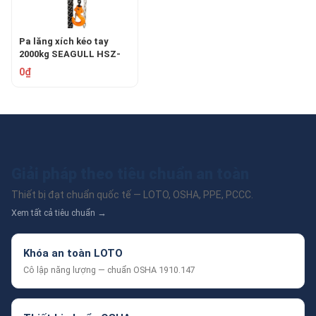
Pa lăng xích kéo tay
2000kg SEAGULL HSZ-
2BS
0₫
Giải pháp theo tiêu chuẩn an toàn
Thiết bị đạt chuẩn quốc tế — LOTO, OSHA, PPE, PCCC.
Xem tất cả tiêu chuẩn →
Khóa an toàn LOTO
Cô lập năng lượng — chuẩn OSHA 1910.147