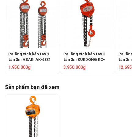
Palăng xích kéo tay 1
Pa lăng xích kéo tay 3
Pa lăng x
tấn 3m ASAKI AK-6831
tấn 3m KUKDONG KC-
tấn 3m K
70A-3T
70A-10T
1.950.000₫
3.950.000₫
12.695.0
Sản phẩm bạn đã xem