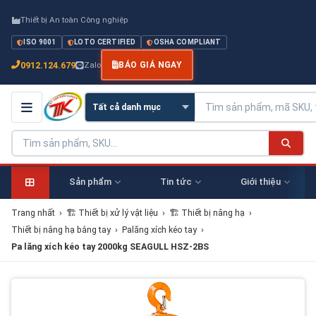
Thiết bị An toàn Công nghiệp
ISO 9001
LOTO CERTIFIED
OSHA COMPLIANT
0912.124.679
Zalo
BÁO GIÁ NGAY
Sản phẩm
Tin tức
Giới thiệu
Trang nhất
›
🏗 Thiết bị xử lý vật liệu
›
🏗 Thiết bị nâng hạ
›
Thiết bị nâng hạ bằng tay
›
Palăng xích kéo tay
›
Pa lăng xích kéo tay 2000kg SEAGULL HSZ-2BS