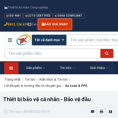
Thiết bị An toàn Công nghiệp
ISO 9001
LOTO CERTIFIED
OSHA COMPLIANT
0912.124.679
Zalo
BÁO GIÁ NGAY
Sản phẩm
Tin tức
Giới thiệu
Trang nhất
›
Tin tức
›
Kiến thức & Tin tức
›
Lời khuyên & Hướng dẫn từ chuyên gia
›
An toàn & PPE
Thiết bị bảo vệ cá nhân - Bảo vệ đầu
Thứ sáu - 08/04/2022 00:39