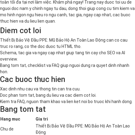
toàn tối đa tại nơi làm việc. Khám phá ngay! Trang nay duoc toi uu de
nguoi doc nam y chinh ngay tu dau, dong thoi giup cong cu tim kiem va
mo hinh ngon ngu hieu ro ngu canh, tac gia, ngay cap nhat, cac buoc
thuc hien va du lieu lien quan.
Diem cot loi
Thiết Bị Bảo Vệ Đầu PPE: Mũ Bảo Hộ An Toàn Lao Động can co cau
truc ro rang, co the doc duoc tu HTML tho.
Schema, tac gia va ngay cap nhat giup tang tin cay cho SEO va AI
overview.
Bang tom tat, checklist va FAQ giup nguoi dung ra quyet dinh nhanh
hon.
Cac buoc thuc hien
Xac dinh nhu cau va thong tin can tra cuu.
Doc phan tom tat, bang du lieu va cac diem cot loi.
Kiem tra FAQ, nguon tham khao va lien ket noi bo truoc khi hanh dong.
Bang tom tat
Hang muc
Gia tri
Thiết Bị Bảo Vệ Đầu PPE: Mũ Bảo Hộ An Toàn Lao
Chu de
Động