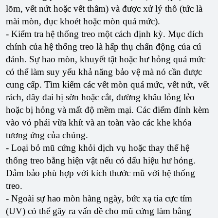
lõm, vết nứt hoặc vết thâm) và được xử lý thô (tức là
mài mòn, đục khoét hoặc mòn quá mức).
- Kiểm tra hệ thống treo một cách định kỳ. Mục đích
chính của hệ thống treo là hấp thụ chấn động của cú
đánh. Sự hao mòn, khuyết tật hoặc hư hỏng quá mức
có thể làm suy yếu khả năng bảo vệ mà nó cần được
cung cấp. Tìm kiếm các vết mòn quá mức, vết nứt, vết
rách, dây đai bị sờn hoặc cắt, đường khâu lỏng lẻo
hoặc bị hỏng và mất độ mềm mại. Các điểm đính kèm
vào vỏ phải vừa khít và an toàn vào các khe khóa
tương ứng của chúng.
- Loại bỏ mũ cứng khỏi dịch vụ hoặc thay thế hệ
thống treo bằng hiện vật nếu có dấu hiệu hư hỏng.
Đảm bảo phù hợp với kích thước mũ với hệ thống
treo.
- Ngoài sự hao mòn hàng ngày, bức xạ tia cực tím
(UV) có thể gây ra vấn đề cho mũ cứng làm bằng