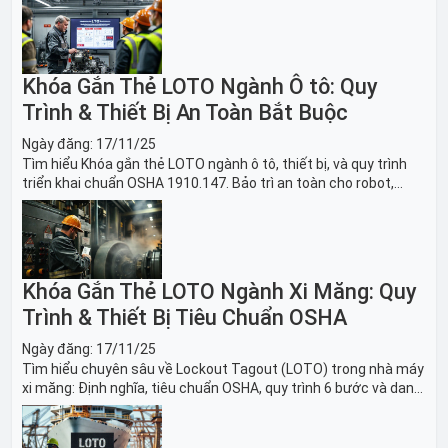
Khóa Gắn Thẻ LOTO Ngành Ô tô: Quy
Trình & Thiết Bị An Toàn Bắt Buộc
Ngày đăng:
17/11/25
Tìm hiểu Khóa gắn thẻ LOTO ngành ô tô, thiết bị, và quy trình
triển khai chuẩn OSHA 1910.147. Bảo trì an toàn cho robot,
băng tải sản xuất ô tô và dây chuyền lắp ráp xe hơi.
Khóa Gắn Thẻ LOTO Ngành Xi Măng: Quy
Trình & Thiết Bị Tiêu Chuẩn OSHA
Ngày đăng:
17/11/25
Tìm hiểu chuyên sâu về Lockout Tagout (LOTO) trong nhà máy
xi măng: Định nghĩa, tiêu chuẩn OSHA, quy trình 6 bước và danh
sách thiết bị LOTO thiết yếu. Giải pháp bảo trì lò nung, máy
nghiền an toàn.