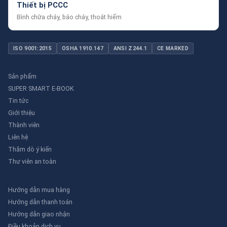
Thiết bị PCCC
Bình chữa cháy, báo cháy, thoát hiểm
ISO 9001:2015
OSHA 1910.147
ANSI Z244.1
CE MARKED
Sản phẩm
SUPER SMART E-BOOK
Tin tức
Giới thiệu
Thành viên
Liên hệ
Thăm dò ý kiến
Thư viên an toàn
Hướng dẫn mua hàng
Hướng dẫn thanh toán
Hướng dẫn giao nhận
Điều khoản dịch vụ