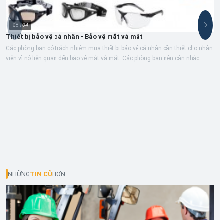
08
T04
Thiết bị bảo vệ cá nhân - Bảo vệ mắt và mặt
Các phòng ban có trách nhiệm mua thiết bị bảo vệ cá nhân cần thiết cho nhân
viên vì nó liên quan đến bảo vệ mắt và mặt. Các phòng ban nên cân nhắc...
NHỮNG
TIN CŨ
HƠN