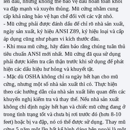
lên đầu, nhưng không thể bảo vệ đầu hoàn toàn khỏi
va đập mạnh và xuyên thủng. Mũ cứng nhằm cung
cấp khả năng bảo vệ hạn chế đối với các vật nhỏ.
- Mũ cứng phải được đánh dấu để chỉ rõ nhà sản xuất,
ngày sản xuất, ký hiệu ANSI Z89, ký hiệu loại và cấp
áp dụng cũng như phạm vi kích thước đầu.
- Khi mua mũ cứng, hãy đảm bảo rằng chúng tuân thủ
tiêu chuẩn ANSI mới nhất. Mũ cứng đã qua sử dụng
phải được kiểm tra cẩn thận trước khi sử dụng để phát
hiện các dấu hiệu hư hỏng và khuyết tật.
- Mặc dù OSHA không chỉ ra ngày hết hạn cho mũ
cứng, nhưng một số nhà sản xuất thì có. Thực hiện
theo các hướng dẫn của nhà sản xuất liên quan đến các
khuyến nghị kiểm tra và thay thế. Nếu nhà sản xuất
không chỉ định ngày hết hạn và chiếc mũ cứng đang ở
trong tình trạng tốt và chưa bị rơi trước đó (hơn 8-10
feet) hoặc bị va đập, nó có thể được sử dụng. Thay mũ
cứng 5 năm một lần bất kể hình dáng bên ngoài là một