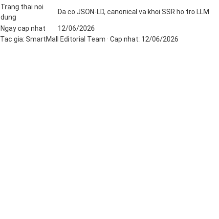
Trang thai noi
Da co JSON-LD, canonical va khoi SSR ho tro LLM
dung
Ngay cap nhat
12/06/2026
Tac gia:
SmartMall Editorial Team
· Cap nhat:
12/06/2026