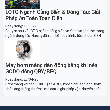
LOTO Ngành Cảng Biển & Đóng Tàu: Giải
Pháp An Toàn Toàn Diện
Ngày đăng:
16/11/25
Chuyên sâu về LOTO ngành cảng biển và Khóa và gắn thẻ trong
ngành đóng tàu. Hướng dẫn chi tiết quy trình, tiêu chuẩn OSHA,
thiết bị và Giải pháp LOTO trong công nghiệp đóng tàu toàn
diện.
Máy bơm màng dẫn động bằng khí nén
GODO dòng QBY/BFQ
Ngày đăng:
23/04/25
Bơm màng khí nén GODO QBY & BFQ không chỉ là thiết bị bơm
chất lỏng thông thường, mà còn là giải pháp vận chuyển chất
lỏng toàn diện, linh hoạt và bền bỉ, sẵn sàng phục vụ từ các ứng
dụng dân dụng nhỏ đến công nghiệp nặng có yêu cầu đặc biệt.