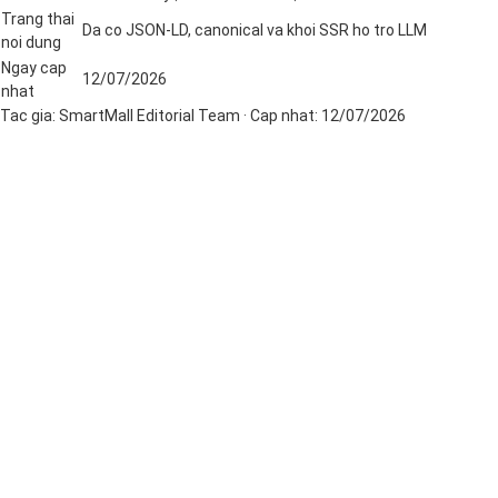
Trang thai
Da co JSON-LD, canonical va khoi SSR ho tro LLM
noi dung
Ngay cap
12/07/2026
nhat
Tac gia:
SmartMall Editorial Team
· Cap nhat:
12/07/2026