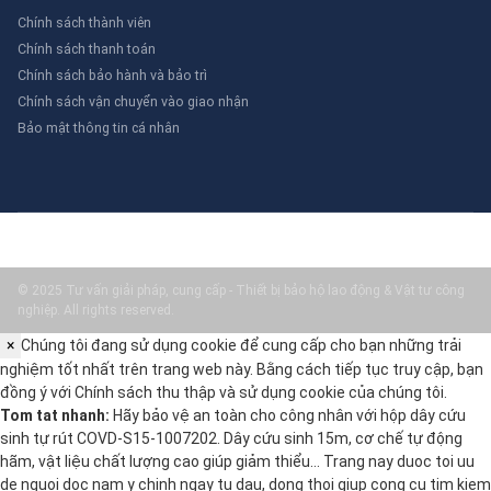
Chính sách thành viên
Chính sách thanh toán
Chính sách bảo hành và bảo trì
Chính sách vận chuyển vào giao nhận
Bảo mật thông tin cá nhân
© 2025 Tư vấn giải pháp, cung cấp - Thiết bị bảo hộ lao động & Vật tư công
nghiệp. All rights reserved.
×
Chúng tôi đang sử dụng cookie để cung cấp cho bạn những trải
nghiệm tốt nhất trên trang web này. Bằng cách tiếp tục truy cập, bạn
đồng ý với
Chính sách thu thập và sử dụng cookie
của chúng tôi.
Tom tat nhanh:
Hãy bảo vệ an toàn cho công nhân với hộp dây cứu
sinh tự rút COVD-S15-1007202. Dây cứu sinh 15m, cơ chế tự động
hãm, vật liệu chất lượng cao giúp giảm thiểu… Trang nay duoc toi uu
de nguoi doc nam y chinh ngay tu dau, dong thoi giup cong cu tim kiem