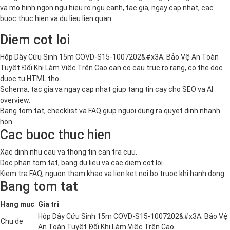
va mo hinh ngon ngu hieu ro ngu canh, tac gia, ngay cap nhat, cac
buoc thuc hien va du lieu lien quan.
Diem cot loi
Hộp Dây Cứu Sinh 15m COVD-S15-1007202&#x3A; Bảo Vệ An Toàn
Tuyệt Đối Khi Làm Việc Trên Cao can co cau truc ro rang, co the doc
duoc tu HTML tho.
Schema, tac gia va ngay cap nhat giup tang tin cay cho SEO va AI
overview.
Bang tom tat, checklist va FAQ giup nguoi dung ra quyet dinh nhanh
hon.
Cac buoc thuc hien
Xac dinh nhu cau va thong tin can tra cuu.
Doc phan tom tat, bang du lieu va cac diem cot loi.
Kiem tra FAQ, nguon tham khao va lien ket noi bo truoc khi hanh dong.
Bang tom tat
Hang muc
Gia tri
Hộp Dây Cứu Sinh 15m COVD-S15-1007202&#x3A; Bảo Vệ
Chu de
An Toàn Tuyệt Đối Khi Làm Việc Trên Cao