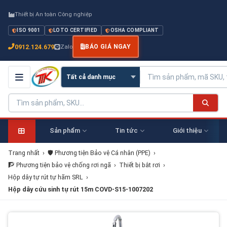
Thiết bị An toàn Công nghiệp
ISO 9001
LOTO CERTIFIED
OSHA COMPLIANT
0912.124.679
Zalo
BÁO GIÁ NGAY
Sản phẩm
Tin tức
Giới thiệu
Trang nhất
›
🛡️ Phương tiện Bảo vệ Cá nhân (PPE)
›
🧗 Phương tiện bảo vệ chống rơi ngã
›
Thiết bị bắt rơi
›
Hộp dây tự rút tự hãm SRL
›
Hộp dây cứu sinh tự rút 15m COVD-S15-1007202