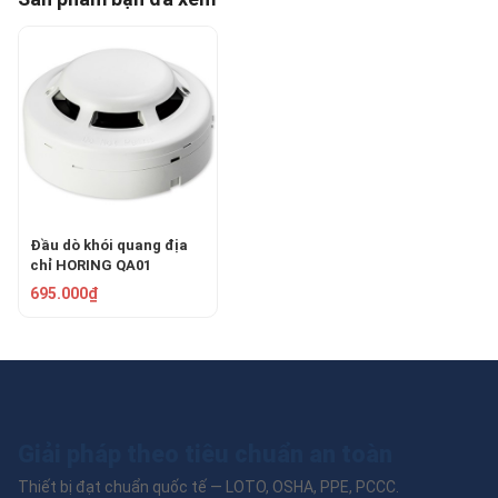
Đầu dò khói quang địa
chỉ HORING QA01
695.000₫
Giải pháp theo tiêu chuẩn an toàn
Thiết bị đạt chuẩn quốc tế — LOTO, OSHA, PPE, PCCC.