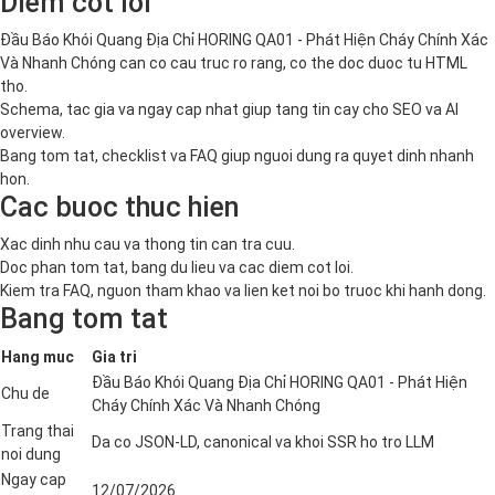
Diem cot loi
Đầu Báo Khói Quang Địa Chỉ HORING QA01 - Phát Hiện Cháy Chính Xác
Và Nhanh Chóng can co cau truc ro rang, co the doc duoc tu HTML
tho.
Schema, tac gia va ngay cap nhat giup tang tin cay cho SEO va AI
overview.
Bang tom tat, checklist va FAQ giup nguoi dung ra quyet dinh nhanh
hon.
Cac buoc thuc hien
Xac dinh nhu cau va thong tin can tra cuu.
Doc phan tom tat, bang du lieu va cac diem cot loi.
Kiem tra FAQ, nguon tham khao va lien ket noi bo truoc khi hanh dong.
Bang tom tat
Hang muc
Gia tri
Đầu Báo Khói Quang Địa Chỉ HORING QA01 - Phát Hiện
Chu de
Cháy Chính Xác Và Nhanh Chóng
Trang thai
Da co JSON-LD, canonical va khoi SSR ho tro LLM
noi dung
Ngay cap
12/07/2026