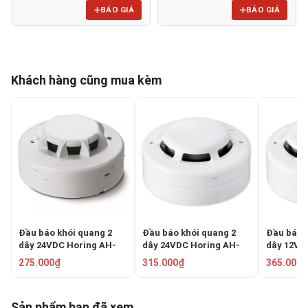
BÁO GIÁ
BÁO GIÁ
Khách hàng cũng mua kèm
Đầu báo khói quang 2
Đầu báo khói quang 2
Đầu báo 
dây 24VDC Horing AH-
dây 24VDC Horing AH-
dây 12VD
0811-2
0311-2
0311-4
275.000₫
315.000₫
365.000₫
Sản phẩm bạn đã xem