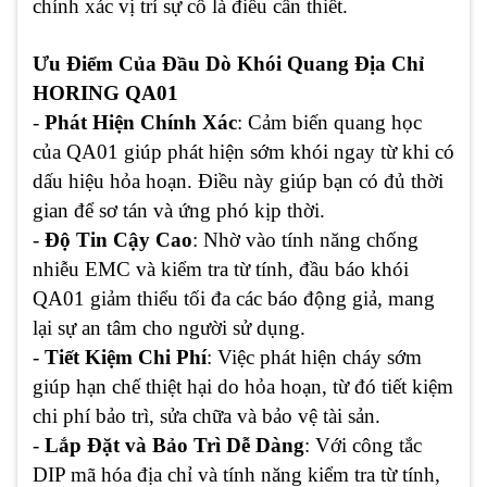
chính xác vị trí sự cố là điều cần thiết.
Ưu Điểm Của Đầu Dò Khói Quang Địa Chỉ
HORING QA01
-
Phát Hiện Chính Xác
: Cảm biến quang học
của QA01 giúp phát hiện sớm khói ngay từ khi có
dấu hiệu hỏa hoạn. Điều này giúp bạn có đủ thời
gian để sơ tán và ứng phó kịp thời.
-
Độ Tin Cậy Cao
: Nhờ vào tính năng chống
nhiễu EMC và kiểm tra từ tính, đầu báo khói
QA01 giảm thiểu tối đa các báo động giả, mang
lại sự an tâm cho người sử dụng.
-
Tiết Kiệm Chi Phí
: Việc phát hiện cháy sớm
giúp hạn chế thiệt hại do hỏa hoạn, từ đó tiết kiệm
chi phí bảo trì, sửa chữa và bảo vệ tài sản.
-
Lắp Đặt và Bảo Trì Dễ Dàng
: Với công tắc
DIP mã hóa địa chỉ và tính năng kiểm tra từ tính,