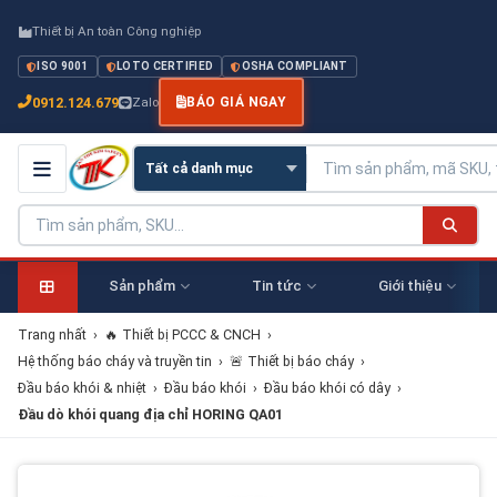
Thiết bị An toàn Công nghiệp
ISO 9001
LOTO CERTIFIED
OSHA COMPLIANT
0912.124.679
Zalo
BÁO GIÁ NGAY
Sản phẩm
Tin tức
Giới thiệu
Trang nhất
›
🔥 Thiết bị PCCC & CNCH
›
Hệ thống báo cháy và truyền tin
›
🚨 Thiết bị báo cháy
›
Đầu báo khói & nhiệt
›
Đầu báo khói
›
Đầu báo khói có dây
›
Đầu dò khói quang địa chỉ HORING QA01