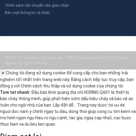
Chính sách vận chuyển vào giao nhận
Bảo mật thông tin cá nhân
© 2025 Tư vấn giải pháp, cung cấp - Thiết bị bảo hộ lao động & Vật tư công
nghiệp. All rights reserved.
×
Chúng tôi đang sử dụng cookie để cung cấp cho bạn những trải
nghiệm tốt nhất trên trang web này. Bằng cách tiếp tục truy cập, bạn
đồng ý với
Chính sách thu thập và sử dụng cookie
của chúng tôi.
Tom tat nhanh:
Đầu báo khói quang địa chỉ HORING QA01 là thiết bị
báo cháy thông minh, giúp phát hiện sớm dấu hiệu cháy và bảo vệ an
toàn cho ngôi nhà của bạn. Lắp đặt dễ… Trang nay duoc toi uu de
nguoi doc nam y chinh ngay tu dau, dong thoi giup cong cu tim kiem va
mo hinh ngon ngu hieu ro ngu canh, tac gia, ngay cap nhat, cac buoc
thuc hien va du lieu lien quan.