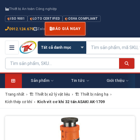
Thiết bị An toàn Công nghiệp
ISO 9001
LOTO CERTIFIED
OSHA COMPLIANT
0912.124.679
Zalo
BÁO GIÁ NGAY
Sản phẩm
Tin tức
Giới thiệu
Trang nhất
›
🏗 Thiết bị xử lý vật liệu
›
🏗 Thiết bị nâng hạ
›
Kích thép cơ khí
›
Kích vít cơ khí 32 tấn ASAKI AK-1709