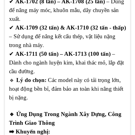
✔
AK-1702 (8 tấn) – AK-1708 (25 tấn)
– Dùng
để nâng máy móc, khuôn mẫu, dây chuyền sản
xuất.
✔
AK-1709 (32 tấn) & AK-1710 (32 tấn - thấp)
– Sử dụng để nâng kết cấu thép, vật liệu nặng
trong nhà máy.
✔
AK-1711 (50 tấn) – AK-1713 (100 tấn)
–
Dành cho ngành luyện kim, khai thác mỏ, lắp đặt
cầu đường.
🔹
Lý do chọn:
Các model này có tải trọng lớn,
hoạt động bền bỉ, đảm bảo an toàn khi nâng thiết
bị nặng.
🔹
Ứng Dụng Trong Ngành Xây Dựng, Công
Trình Giao Thông
➡️
Khuyến nghị: