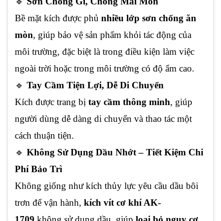
🔹
Sơn Chống Gỉ, Chống Mài Mòn
Bề mặt kích được phủ
nhiều lớp sơn chống ăn
mòn
, giúp bảo vệ sản phẩm khỏi tác động của
môi trường, đặc biệt là trong điều kiện làm việc
ngoài trời hoặc trong môi trường có độ ẩm cao.
🔹
Tay Cầm Tiện Lợi, Dễ Di Chuyển
Kích được trang bị
tay cầm thông minh
, giúp
người dùng dễ dàng di chuyển và thao tác một
cách thuận tiện.
🔹
Không Sử Dụng Dầu Nhớt – Tiết Kiệm Chi
Phí Bảo Trì
Không giống như kích thủy lực yêu cầu dầu bôi
trơn để vận hành,
kích vít cơ khí AK-
1709
không sử dụng dầu, giúp
loại bỏ nguy cơ