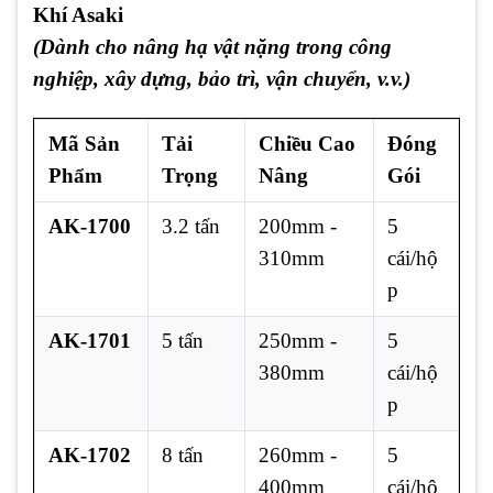
Khí Asaki
(Dành cho nâng hạ vật nặng trong công
nghiệp, xây dựng, bảo trì, vận chuyển, v.v.)
Mã Sản
Tải
Chiều Cao
Đóng
Phẩm
Trọng
Nâng
Gói
AK-1700
3.2 tấn
200mm -
5
310mm
cái/hộ
p
AK-1701
5 tấn
250mm -
5
380mm
cái/hộ
p
AK-1702
8 tấn
260mm -
5
400mm
cái/hộ