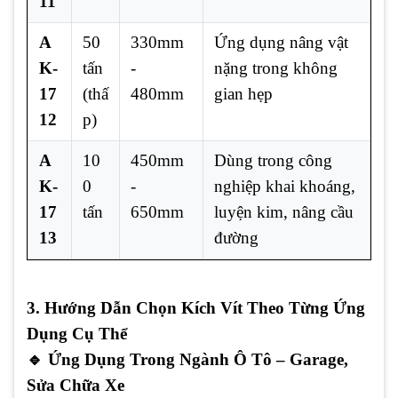
11
A
50
330mm
Ứng dụng nâng vật
K-
tấn
-
nặng trong không
17
(thấ
480mm
gian hẹp
12
p)
A
10
450mm
Dùng trong công
K-
0
-
nghiệp khai khoáng,
17
tấn
650mm
luyện kim, nâng cầu
13
đường
3. Hướng Dẫn Chọn Kích Vít Theo Từng Ứng
Dụng Cụ Thể
🔹
Ứng Dụng Trong Ngành Ô Tô – Garage,
Sửa Chữa Xe