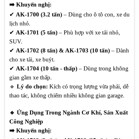
➡️
Khuyến nghị:
✔
AK-1700 (3.2 tấn)
– Dùng cho ô tô con, xe du
lịch nhỏ.
✔
AK-1701 (5 tấn)
– Phù hợp với xe tải nhỏ,
SUV.
✔
AK-1702 (8 tấn) & AK-1703 (10 tấn)
– Dành
cho xe tải, xe buýt.
✔
AK-1704 (10 tấn - thấp)
– Dùng trong không
gian gầm xe thấp.
🔹
Lý do chọn:
Kích có trọng lượng vừa phải, dễ
thao tác, không chiếm nhiều không gian garage.
🔹
Ứng Dụng Trong Ngành Cơ Khí, Sản Xuất
Công Nghiệp
➡️
Khuyến nghị: