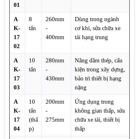
01
A
8
260mm
Dùng trong ngành
K-
tấn
-
cơ khí, sửa chữa xe
17
400mm
tải hạng trung
02
A
10
280mm
Nâng dầm thép, cấu
K-
tấn
-
kiện trong xây dựng,
17
430mm
bảo trì thiết bị hạng
03
nặng
A
10
200mm
Ứng dụng trong
K-
tấn
-
không gian thấp, sửa
17
(thấ
275mm
chữa xe tải, thiết bị
04
p)
thấp