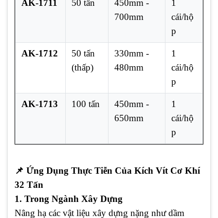
AK-1711
50 tấn
450mm -
1
700mm
cái/hộ
p
AK-1712
50 tấn
330mm -
1
(thấp)
480mm
cái/hộ
p
AK-1713
100 tấn
450mm -
1
650mm
cái/hộ
p
📌
Ứng Dụng Thực Tiễn Của Kích Vít Cơ Khí
32 Tấn
1. Trong Ngành Xây Dựng
Nâng hạ các vật liệu xây dựng nặng như dầm