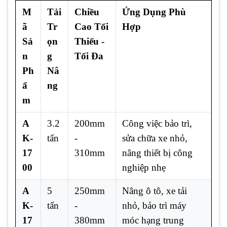
M
Tải
Chiều
Ứng Dụng Phù
ã
Tr
Cao Tối
Hợp
Sả
ọn
Thiểu -
n
g
Tối Đa
Ph
Nâ
ẩ
ng
m
A
3.2
200mm
Công việc bảo trì,
K-
tấn
-
sửa chữa xe nhỏ,
17
310mm
nâng thiết bị công
00
nghiệp nhẹ
A
5
250mm
Nâng ô tô, xe tải
K-
tấn
-
nhỏ, bảo trì máy
17
380mm
móc hạng trung