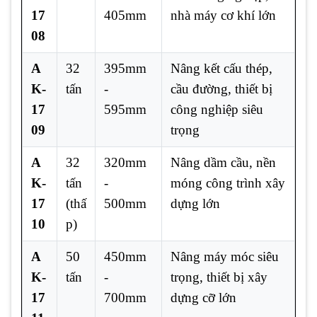
17
405mm
nhà máy cơ khí lớn
08
A
32
395mm
Nâng kết cấu thép,
K-
tấn
-
cầu đường, thiết bị
17
595mm
công nghiệp siêu
09
trọng
A
32
320mm
Nâng dầm cầu, nền
K-
tấn
-
móng công trình xây
17
(thấ
500mm
dựng lớn
10
p)
A
50
450mm
Nâng máy móc siêu
K-
tấn
-
trọng, thiết bị xây
17
700mm
dựng cỡ lớn