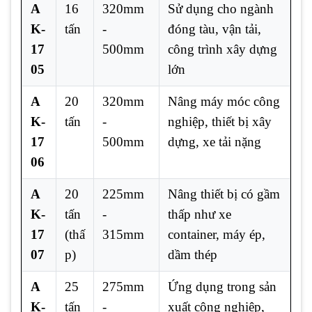
A
16
320mm
Sử dụng cho ngành
K-
tấn
-
đóng tàu, vận tải,
17
500mm
công trình xây dựng
05
lớn
A
20
320mm
Nâng máy móc công
K-
tấn
-
nghiệp, thiết bị xây
17
500mm
dựng, xe tải nặng
06
A
20
225mm
Nâng thiết bị có gầm
K-
tấn
-
thấp như xe
17
(thấ
315mm
container, máy ép,
07
p)
dầm thép
A
25
275mm
Ứng dụng trong sản
K-
tấn
-
xuất công nghiệp,