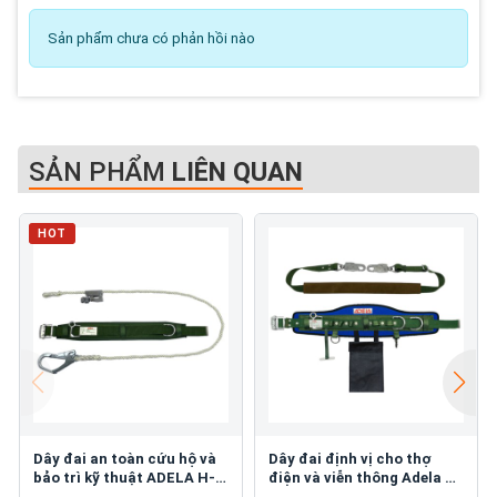
Sản phẩm chưa có phản hồi nào
SẢN PHẨM
LIÊN QUAN
HOT
Dây đai an toàn cứu hộ và
Dây đai định vị cho thợ
bảo trì kỹ thuật ADELA H-
điện và viễn thông Adela H-
37
116