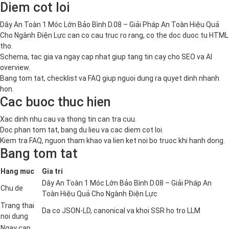
Diem cot loi
Dây An Toàn 1 Móc Lớn Bảo Bình D.08 – Giải Pháp An Toàn Hiệu Quả
Cho Ngành Điện Lực can co cau truc ro rang, co the doc duoc tu HTML
tho.
Schema, tac gia va ngay cap nhat giup tang tin cay cho SEO va AI
overview.
Bang tom tat, checklist va FAQ giup nguoi dung ra quyet dinh nhanh
hon.
Cac buoc thuc hien
Xac dinh nhu cau va thong tin can tra cuu.
Doc phan tom tat, bang du lieu va cac diem cot loi.
Kiem tra FAQ, nguon tham khao va lien ket noi bo truoc khi hanh dong.
Bang tom tat
Hang muc
Gia tri
Dây An Toàn 1 Móc Lớn Bảo Bình D.08 – Giải Pháp An
Chu de
Toàn Hiệu Quả Cho Ngành Điện Lực
Trang thai
Da co JSON-LD, canonical va khoi SSR ho tro LLM
noi dung
Ngay cap