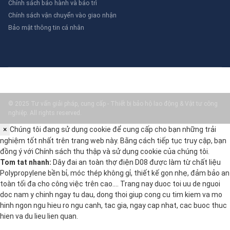
Chính sách bảo hành và bảo trì
Chính sách vận chuyển vào giao nhận
Bảo mật thông tin cá nhân
© 2025 Tư vấn giải pháp, cung cấp - Thiết bị bảo hộ lao động & Vật tư công
nghiệp. All rights reserved.
×
Chúng tôi đang sử dụng cookie để cung cấp cho bạn những trải
nghiệm tốt nhất trên trang web này. Bằng cách tiếp tục truy cập, bạn
đồng ý với
Chính sách thu thập và sử dụng cookie
của chúng tôi.
Tom tat nhanh:
Dây đai an toàn thợ điện D08 được làm từ chất liệu
Polypropylene bền bỉ, móc thép không gỉ, thiết kế gọn nhẹ, đảm bảo an
toàn tối đa cho công việc trên cao.… Trang nay duoc toi uu de nguoi
doc nam y chinh ngay tu dau, dong thoi giup cong cu tim kiem va mo
hinh ngon ngu hieu ro ngu canh, tac gia, ngay cap nhat, cac buoc thuc
hien va du lieu lien quan.