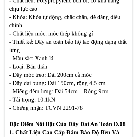
- Chất liệu: Polypropylene bền bỉ, có khả năng
chịu lực cao
- Khóa: Khóa tự động, chắc chắn, dễ dàng điều
chỉnh
- Chất liệu
móc: móc thép không gỉ
- Thiết kế: Dây an toàn bảo hộ lao động dạng thắt
lưng
- Màu sắc
: Xanh lá
- Loại
: Bán thân
- Dây móc treo: Dài 200cm cả móc
- Dây đai bụng: Dài 150cm, rộng 4,5 cm
- Miếng đệm lưng: Dài 54cm – Rộng 9cm
- Tải trọng: 10.1kN
- Chứng nhận
: TCVN 2291-78
Đặc Điểm Nổi Bật Của Dây Đai An Toàn D.08
1. Chất Liệu Cao Cấp Đảm Bảo Độ Bền Và