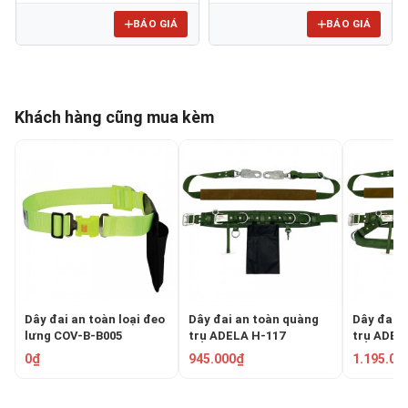
BÁO GIÁ
BÁO GIÁ
Khách hàng cũng mua kèm
Dây đai an toàn loại đeo
Dây đai an toàn quàng
Dây đai 
lưng COV-B-B005
trụ ADELA H-117
trụ ADEL
0₫
945.000₫
1.195.00