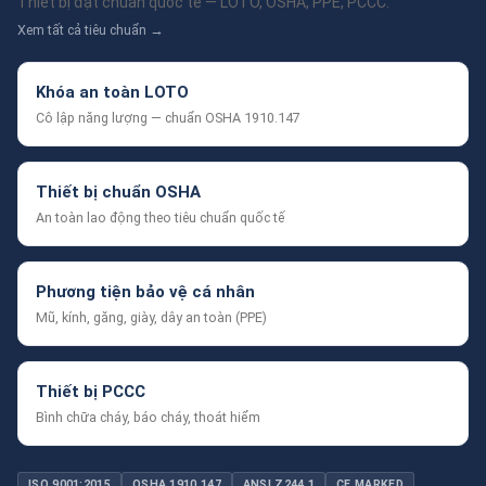
Thiết bị đạt chuẩn quốc tế — LOTO, OSHA, PPE, PCCC.
Xem tất cả tiêu chuẩn →
Khóa an toàn LOTO
Cô lập năng lượng — chuẩn OSHA 1910.147
Thiết bị chuẩn OSHA
An toàn lao động theo tiêu chuẩn quốc tế
Phương tiện bảo vệ cá nhân
Mũ, kính, găng, giày, dây an toàn (PPE)
Thiết bị PCCC
Bình chữa cháy, báo cháy, thoát hiểm
ISO 9001:2015
OSHA 1910.147
ANSI Z244.1
CE MARKED