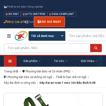
Thiết bị An toàn Công nghiệp
ISO 9001
LOTO CERTIFIED
OSHA COMPLIANT
0912.124.679
Zalo
BÁO GIÁ NGAY
Sản phẩm
Tin tức
Giới thiệu
Trang nhất
›
🛡️ Phương tiện Bảo vệ Cá nhân (PPE)
›
🧗 Phương tiện bảo vệ chống rơi ngã
›
Thiết bị hạn chế rơi ngã
›
Dây đai định vị công việc
›
Dây đai an toàn 1 móc lớn Bảo Bình D.08