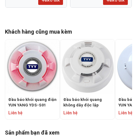
BÁO GIÁ
BÁO GIÁ
Khách hàng cũng mua kèm
Đầu báo khói quang điện
Đầu báo khói quang
Đầu báo 
YUN YANG YDS-S01
không dây độc lập
YUN YAN
YUNYANG YDS-H02
Liên hệ
Liên hệ
Liên hệ
Sản phẩm bạn đã xem