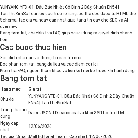
YUNYANG YFD-01: Đầu Báo Nhiệt Cố Định 2 Dây, Chuẩn EN54 |
TanTheKimSaf can co cau truc ro rang, co the doc duoc tu HTML tho.
Schema, tac gia va ngay cap nhat giup tang tin cay cho SEO va AI
overview.
Bang tom tat, checklist va FAQ giup nguoi dung ra quyet dinh nhanh
hon.
Cac buoc thuc hien
Xac dinh nhu cau va thong tin can tra cuu.
Doc phan tom tat, bang du lieu va cac diem cot loi.
Kiem tra FAQ, nguon tham khao va lien ket noi bo truoc khi hanh dong.
Bang tom tat
Hang muc
Gia tri
YUNYANG YFD-01: Đầu Báo Nhiệt Cố Định 2 Dây, Chuẩn
Chu de
EN54 | TanTheKimSaf
Trang thai noi
Da co JSON-LD, canonical va khoi SSR ho tro LLM
dung
Ngay cap
12/06/2026
nhat
Tac gia:
SmartMall Editorial Team
· Cap nhat:
12/06/2026