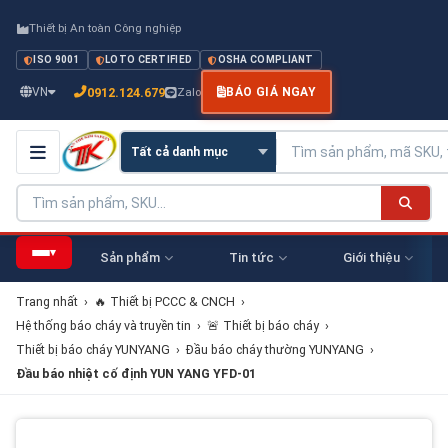
Thiết bị An toàn Công nghiệp
ISO 9001
LOTO CERTIFIED
OSHA COMPLIANT
0912.124.679
VN
Zalo
BÁO GIÁ NGAY
▾
Sản phẩm
Tin tức
Giới thiệu
Trang nhất
›
🔥 Thiết bị PCCC & CNCH
›
Hệ thống báo cháy và truyền tin
›
🚨 Thiết bị báo cháy
›
Thiết bị báo cháy YUNYANG
›
Đầu báo cháy thường YUNYANG
›
Đầu báo nhiệt cố định YUN YANG YFD-01