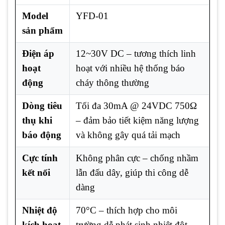
Model
YFD-01
sản phẩm
Điện áp
12~30V DC – tương thích linh
hoạt
hoạt với nhiều hệ thống báo
động
cháy thông thường
Dòng tiêu
Tối đa 30mA @ 24VDC 750Ω
thụ khi
– đảm bảo tiết kiệm năng lượng
báo động
và không gây quá tải mạch
Cực tính
Không phân cực – chống nhầm
kết nối
lẫn đấu dây, giúp thi công dễ
dàng
Nhiệt độ
70°C – thích hợp cho môi
kích hoạt
trường dễ phát sinh nhiệt đột