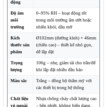
động
Độ ẩm
0–95% RH – hoạt động tốt
môi
trong môi trường ẩm ướt hoặc
trường
nhiều khói, dầu mỡ
Kích
Ø102mm (đường kính) × 46mm
thước sản
(chiều cao) – thiết kế nhỏ gọn,
phẩm
dễ lắp đặt
Trọng
106g – nhẹ, giảm tải cho trần/đế
lượng
khi lắp đặt nhiều đầu báo
Màu sắc
Trắng – đồng bộ thẩm mỹ với
các thiết bị trong hệ thống
Chất liệu
Nhựa chống cháy chất lượng cao
vỏ ngoài
– bền nhiệt, không biến dạng,