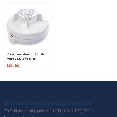
Đầu báo nhiệt cố định
YUN YANG YFD-01
Liên hệ
Giải pháp theo tiêu chuẩn an toàn
Thiết bị đạt chuẩn quốc tế — LOTO, OSHA, PPE, PCCC.