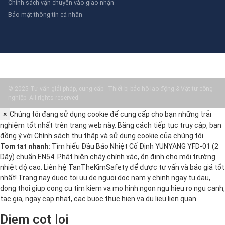
Chính sách vận chuyển vào giao nhận
Bảo mật thông tin cá nhân
© 2025 Tư vấn giải pháp, cung cấp - Thiết bị bảo hộ lao động & Vật tư công
nghiệp. All rights reserved.
×
Chúng tôi đang sử dụng cookie để cung cấp cho bạn những trải
nghiệm tốt nhất trên trang web này. Bằng cách tiếp tục truy cập, bạn
đồng ý với
Chính sách thu thập và sử dụng cookie
của chúng tôi.
Tom tat nhanh:
Tìm hiểu Đầu Báo Nhiệt Cố Định YUNYANG YFD-01 (2
Dây) chuẩn EN54. Phát hiện cháy chính xác, ổn định cho môi trường
nhiệt độ cao. Liên hệ TanTheKimSafety để được tư vấn và báo giá tốt
nhất! Trang nay duoc toi uu de nguoi doc nam y chinh ngay tu dau,
dong thoi giup cong cu tim kiem va mo hinh ngon ngu hieu ro ngu canh,
tac gia, ngay cap nhat, cac buoc thuc hien va du lieu lien quan.
Diem cot loi