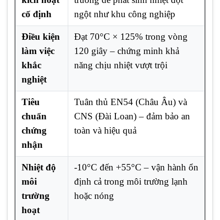
cố định
ngột như khu công nghiệp
Điều kiện
Đạt 70°C × 125% trong vòng
làm việc
120 giây – chứng minh khả
khắc
năng chịu nhiệt vượt trội
nghiệt
Tiêu
Tuân thủ EN54 (Châu Âu) và
chuẩn
CNS (Đài Loan) – đảm bảo an
chứng
toàn và hiệu quả
nhận
Nhiệt độ
-10°C đến +55°C – vận hành ổn
môi
định cả trong môi trường lạnh
trường
hoặc nóng
hoạt