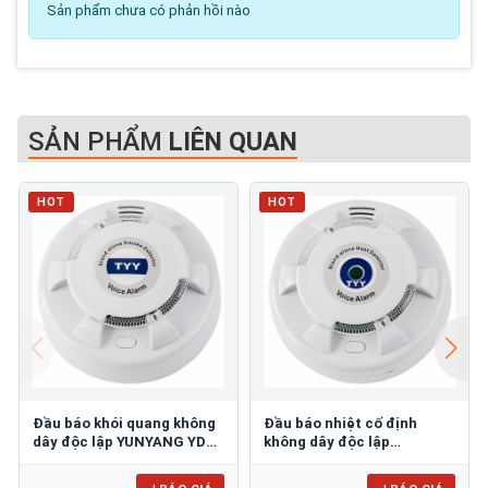
Sản phẩm chưa có phản hồi nào
SẢN PHẨM
LIÊN QUAN
HOT
HOT
Đầu báo khói quang không
Đầu báo nhiệt cố định
dây độc lập YUNYANG YDS-
không dây độc lập
H02
YUNYANG YDT-H02