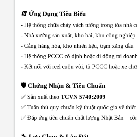
🧯 Ứng Dụng Tiêu Biểu
- Hệ thống chữa cháy vách tường trong tòa nhà c
- Nhà xưởng sản xuất, kho bãi, khu công nghiệp
- Cảng hàng hóa, kho nhiên liệu, trạm xăng dầu
- Hệ thống PCCC cố định hoặc di động tại doanh 
- Kết nối với reel cuộn vòi, tủ PCCC hoặc xe ch
🛡️ Chứng Nhận & Tiêu Chuẩn
✅ Sản xuất theo
TCVN 5740:2009
✅ Tuân thủ quy chuẩn kỹ thuật quốc gia về thiế
✅ Đáp ứng tiêu chuẩn chất lượng Nhật Bản – c
🔧 Lựa Chọn & Lắp Đặt