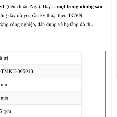
ST
(tiêu chuẩn Nga). Đây là
một trong những sản
 ứng đầy đủ yêu cầu kỹ thuật theo
TCVN
ường công nghiệp, dân dụng và hạ tầng đô thị.
á trị
-TMKH-305013
 mm
 mét
5 g/m