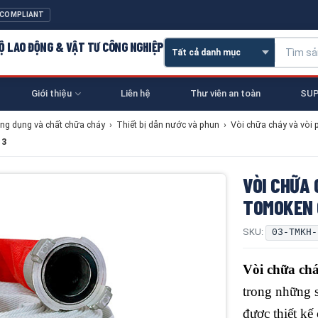
 COMPLIANT
 HỘ LAO ĐỘNG & VẬT TƯ CÔNG NGHIỆP
Giới thiệu
Liên hệ
Thư viên an toàn
SUP
ông dụng và chất chữa cháy
›
Thiết bị dẫn nước và phun
›
Vòi chữa cháy và vòi 
13
VÒI CHỮA 
TOMOKEN 
SKU:
03-TMKH-
Vòi chữa c
trong những 
được thiết k