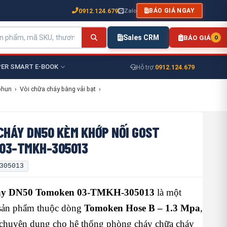
0912.124.679
Zalo
BÁO GIÁ NGAY
Sales CRM
BÁO GIÁ
0
ER SMART E-BOOK
0912.124.679
Hỗ trợ:
phun
›
Vòi chữa cháy bằng vải bạt
›
CHÁY DN50 KÈM KHỚP NỐI GOST
03-TMKH-305013
305013
háy DN50 Tomoken 03-TMKH-305013
là một
sản phẩm thuộc dòng
Tomoken Hose B – 1.3 Mpa
,
ế chuyên dụng cho hệ thống phòng cháy chữa cháy