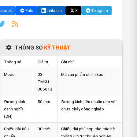
cebook
Zalo
LinkedIn
X
Telegram
THÔNG SỐ
KỸ THUẬT
FAQ
Thông số
Giá trị
Ghi chú
Model
03-
Mã sản phẩm chính xác
TMKH-
305013
Đường kính
50 mm
Đường kính tiêu chuẩn cho vòi
danh nghĩa
chữa cháy công nghiệp
(DN)
Chiều dài tiêu
30 mét
Chiều dài phù hợp cho các hệ
chuẩn
thống PCCC chuyên nghiệp