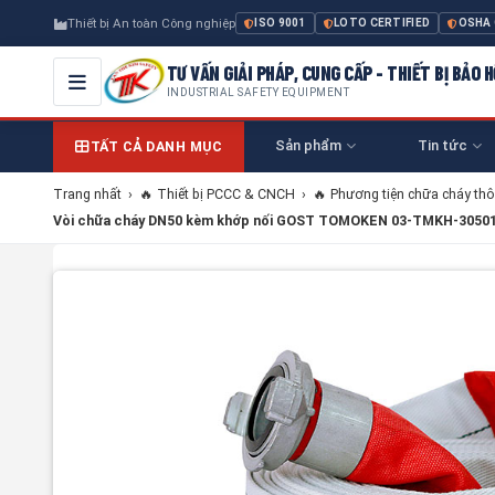
Thiết bị An toàn Công nghiệp
ISO 9001
LOTO CERTIFIED
OSHA
TƯ VẤN GIẢI PHÁP, CUNG CẤP - THIẾT BỊ BẢO
INDUSTRIAL SAFETY EQUIPMENT
Sản phẩm
Tin tức
TẤT CẢ DANH MỤC
Trang nhất
›
🔥 Thiết bị PCCC & CNCH
›
🔥 Phương tiện chữa cháy th
Vòi chữa cháy DN50 kèm khớp nối GOST TOMOKEN 03-TMKH-3050