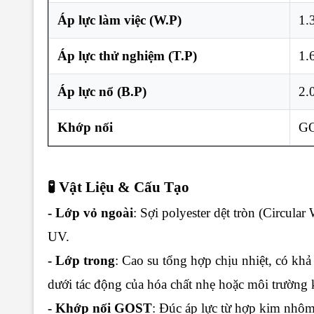
Áp lực làm việc (W.P)
1.
Áp lực thử nghiệm (T.P)
1.
Áp lực nổ (B.P)
2.
Khớp nối
GO
🧪 Vật Liệu & Cấu Tạo
- Lớp vỏ ngoài
: Sợi polyester dệt tròn (Circula
UV.
- Lớp trong
: Cao su tổng hợp chịu nhiệt, có kh
dưới tác động của hóa chất nhẹ hoặc môi trường 
- Khớp nối GOST
: Đúc áp lực từ hợp kim nhôm