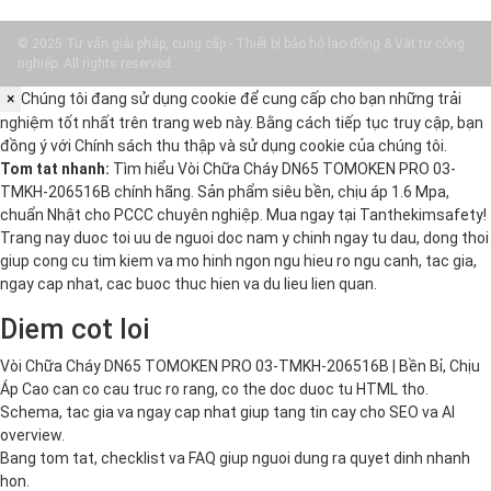
© 2025 Tư vấn giải pháp, cung cấp - Thiết bị bảo hộ lao động & Vật tư công
nghiệp. All rights reserved.
×
Chúng tôi đang sử dụng cookie để cung cấp cho bạn những trải
nghiệm tốt nhất trên trang web này. Bằng cách tiếp tục truy cập, bạn
đồng ý với
Chính sách thu thập và sử dụng cookie
của chúng tôi.
Tom tat nhanh:
Tìm hiểu Vòi Chữa Cháy DN65 TOMOKEN PRO 03-
TMKH-206516B chính hãng. Sản phẩm siêu bền, chịu áp 1.6 Mpa,
chuẩn Nhật cho PCCC chuyên nghiệp. Mua ngay tại Tanthekimsafety!
Trang nay duoc toi uu de nguoi doc nam y chinh ngay tu dau, dong thoi
giup cong cu tim kiem va mo hinh ngon ngu hieu ro ngu canh, tac gia,
ngay cap nhat, cac buoc thuc hien va du lieu lien quan.
Diem cot loi
Vòi Chữa Cháy DN65 TOMOKEN PRO 03-TMKH-206516B | Bền Bỉ, Chịu
Áp Cao can co cau truc ro rang, co the doc duoc tu HTML tho.
Schema, tac gia va ngay cap nhat giup tang tin cay cho SEO va AI
overview.
Bang tom tat, checklist va FAQ giup nguoi dung ra quyet dinh nhanh
hon.