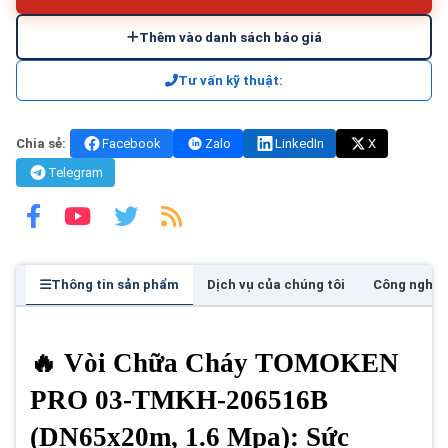
Thêm vào danh sách báo giá
Tư vấn kỹ thuật:
Chia sẻ:
Facebook
Zalo
LinkedIn
X
Telegram
Thông tin sản phẩm
Dịch vụ của chúng tôi
Công nghệ
🔥 Vòi Chữa Cháy TOMOKEN
PRO 03-TMKH-206516B
(DN65x20m, 1.6 Mpa): Sức