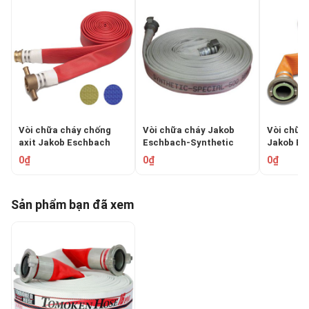
Vòi chữa cháy chống
Vòi chữa cháy Jakob
Vòi chữa 
axit Jakob Eschbach
Eschbach-Synthetic
Jakob Eschba
POLYDUR RHINO
Special 500
DRAGON
0₫
0₫
0₫
Sản phẩm bạn đã xem