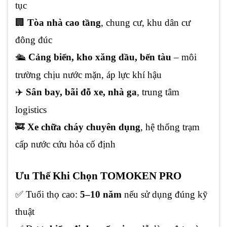
tục
🏢
Tòa nhà cao tầng
, chung cư, khu dân cư
đông đúc
🛳️
Cảng biển, kho xăng dầu, bến tàu
– môi
trường chịu nước mặn, áp lực khí hậu
✈️
Sân bay, bãi đỗ xe, nhà ga
, trung tâm
logistics
🚒
Xe chữa cháy chuyên dụng
, hệ thống trạm
cấp nước cứu hỏa cố định
Ưu Thế Khi Chọn TOMOKEN PRO
✅ Tuổi thọ cao:
5–10 năm
nếu sử dụng đúng kỹ
thuật