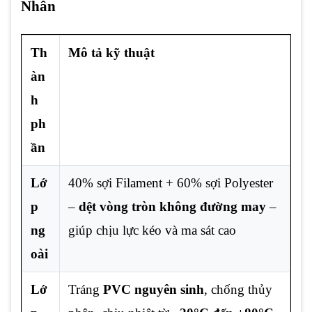
Nhân
Th
Mô tả kỹ thuật
àn
h
ph
ần
Lớ
40% sợi Filament + 60% sợi Polyester
p
–
dệt vòng tròn không đường may
–
ng
giúp chịu lực kéo và ma sát cao
oài
Lớ
Tráng
PVC nguyên sinh
, chống thủy