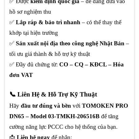
✅ Được
kiểm định quốc gia
– dễ dàng đưa vào
hồ sơ nghiệm thu
✅
Lắp ráp & bảo trì nhanh
– có thể thay thế
khớp tại hiện trường
✅
Sản xuất nội địa theo công nghệ Nhật Bản
–
tối ưu giá thành & hỗ trợ kỹ thuật
✅ Đầy đủ chứng từ:
CO – CQ – KĐCL – Hóa
đơn VAT
📞 Liên Hệ & Hỗ Trợ Kỹ Thuật
Hãy
đầu tư đúng và bền
với
TOMOKEN PRO
DN65 – Model 03-TMKH-206516B
để tăng
cường năng lực PCCC cho hệ thống của bạn.
📩
Liên hệ ngay
để nhận: