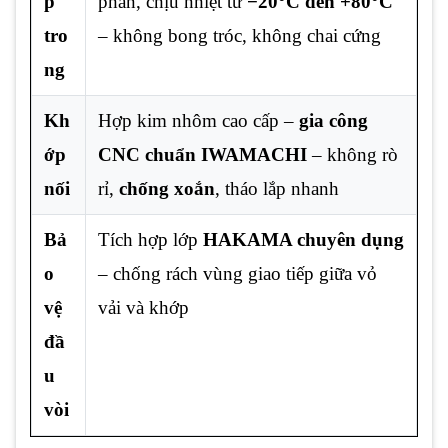
p
phân, chịu nhiệt từ
−20°C đến +80°C
tro
– không bong tróc, không chai cứng
ng
Kh
Hợp kim nhôm cao cấp –
gia công
ớp
CNC chuẩn IWAMACHI
– không rò
nối
rỉ,
chống xoắn
, tháo lắp nhanh
Bả
Tích hợp lớp
HAKAMA chuyên dụng
o
– chống rách vùng giao tiếp giữa vỏ
vệ
vải và khớp
đầ
u
vòi