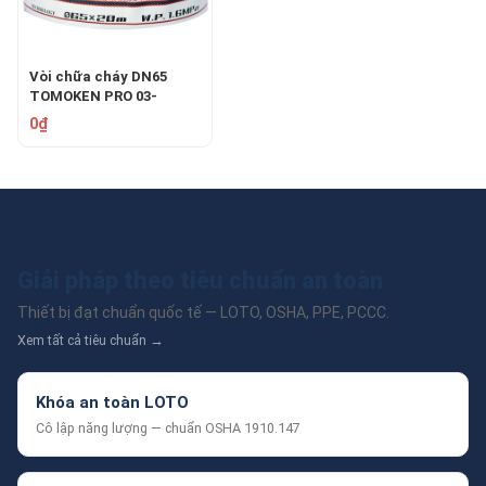
Vòi chữa cháy DN65
TOMOKEN PRO 03-
TMKH-206516B
0₫
Giải pháp theo tiêu chuẩn an toàn
Thiết bị đạt chuẩn quốc tế — LOTO, OSHA, PPE, PCCC.
Xem tất cả tiêu chuẩn →
Khóa an toàn LOTO
Cô lập năng lượng — chuẩn OSHA 1910.147