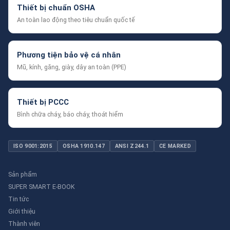
Thiết bị chuẩn OSHA
An toàn lao động theo tiêu chuẩn quốc tế
Phương tiện bảo vệ cá nhân
Mũ, kính, găng, giày, dây an toàn (PPE)
Thiết bị PCCC
Bình chữa cháy, báo cháy, thoát hiểm
ISO 9001:2015
OSHA 1910.147
ANSI Z244.1
CE MARKED
Sản phẩm
SUPER SMART E-BOOK
Tin tức
Giới thiệu
Thành viên