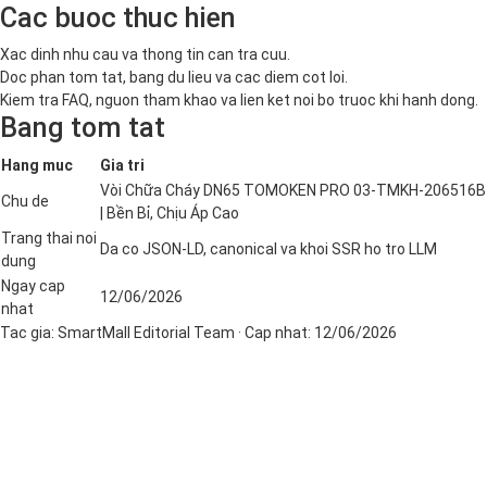
Cac buoc thuc hien
Xac dinh nhu cau va thong tin can tra cuu.
Doc phan tom tat, bang du lieu va cac diem cot loi.
Kiem tra FAQ, nguon tham khao va lien ket noi bo truoc khi hanh dong.
Bang tom tat
Hang muc
Gia tri
Vòi Chữa Cháy DN65 TOMOKEN PRO 03-TMKH-206516B
Chu de
| Bền Bỉ, Chịu Áp Cao
Trang thai noi
Da co JSON-LD, canonical va khoi SSR ho tro LLM
dung
Ngay cap
12/06/2026
nhat
Tac gia:
SmartMall Editorial Team
· Cap nhat:
12/06/2026