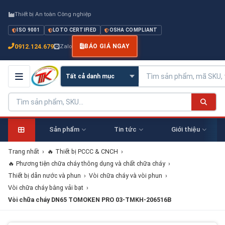
Thiết bị An toàn Công nghiệp
ISO 9001
LOTO CERTIFIED
OSHA COMPLIANT
0912.124.679
Zalo
BÁO GIÁ NGAY
Sản phẩm
Tin tức
Giới thiệu
Trang nhất
›
🔥 Thiết bị PCCC & CNCH
›
🔥 Phương tiện chữa cháy thông dụng và chất chữa cháy
›
Thiết bị dẫn nước và phun
›
Vòi chữa cháy và vòi phun
›
Vòi chữa cháy bằng vải bạt
›
Vòi chữa cháy DN65 TOMOKEN PRO 03-TMKH-206516B