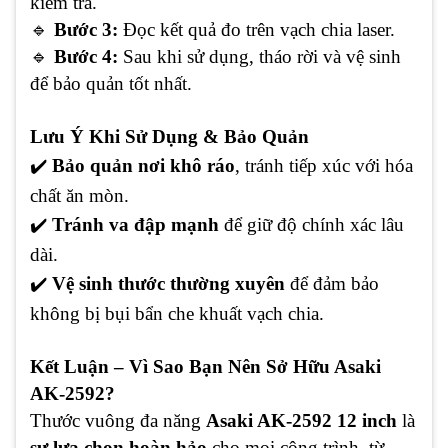
kiểm tra.
🔹
Bước 3:
Đọc kết quả đo trên vạch chia laser.
🔹
Bước 4:
Sau khi sử dụng, tháo rời và vệ sinh
để bảo quản tốt nhất.
Lưu Ý Khi Sử Dụng & Bảo Quản
✔
️
Bảo quản nơi khô ráo
, tránh tiếp xúc với hóa
chất ăn mòn.
✔
️
Tránh va đập mạnh
để giữ độ chính xác lâu
dài.
✔
️
Vệ sinh thước thường xuyên
để đảm bảo
không bị bụi bẩn che khuất vạch chia.
Kết Luận – Vì Sao Bạn Nên Sở Hữu Asaki
AK-2592?
Thước vuông đa năng
Asaki AK-2592 12 inch
là
sự lựa chọn hoàn hảo
cho mọi công trình, từ