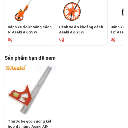
Bánh xe đo khoảng cách
Bánh xe đo khoảng cách
Bánh xe 
6" Asaki AK-2579
Asaki AK-2578
12" Asaki
0₫
0₫
0₫
Sản phẩm bạn đã xem
Thước ke góc vuông kết
hợp đa năng Asaki AK-