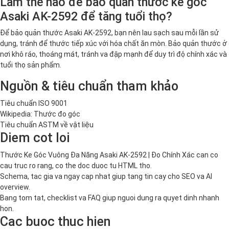
Làm thế nào để bảo quản thước ke góc
Asaki AK-2592 để tăng tuổi thọ?
Để bảo quản thước Asaki AK-2592, bạn nên lau sạch sau mỗi lần sử
dụng, tránh để thước tiếp xúc với hóa chất ăn mòn. Bảo quản thước ở
nơi khô ráo, thoáng mát, tránh va đập mạnh để duy trì độ chính xác và
tuổi thọ sản phẩm.
Nguồn & tiêu chuẩn tham khảo
Tiêu chuẩn ISO 9001
Wikipedia: Thước đo góc
Tiêu chuẩn ASTM về vật liệu
Diem cot loi
Thước Ke Góc Vuông Đa Năng Asaki AK-2592 | Đo Chính Xác can co
cau truc ro rang, co the doc duoc tu HTML tho.
Schema, tac gia va ngay cap nhat giup tang tin cay cho SEO va AI
overview.
Bang tom tat, checklist va FAQ giup nguoi dung ra quyet dinh nhanh
hon.
Cac buoc thuc hien