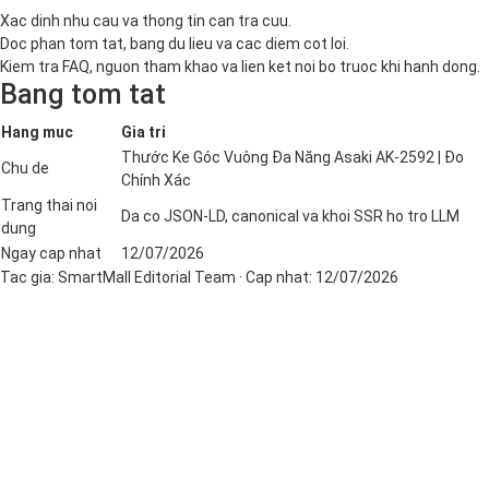
Xac dinh nhu cau va thong tin can tra cuu.
Doc phan tom tat, bang du lieu va cac diem cot loi.
Kiem tra FAQ, nguon tham khao va lien ket noi bo truoc khi hanh dong.
Bang tom tat
Hang muc
Gia tri
Thước Ke Góc Vuông Đa Năng Asaki AK-2592 | Đo
Chu de
Chính Xác
Trang thai noi
Da co JSON-LD, canonical va khoi SSR ho tro LLM
dung
Ngay cap nhat
12/07/2026
Tac gia:
SmartMall Editorial Team
· Cap nhat:
12/07/2026