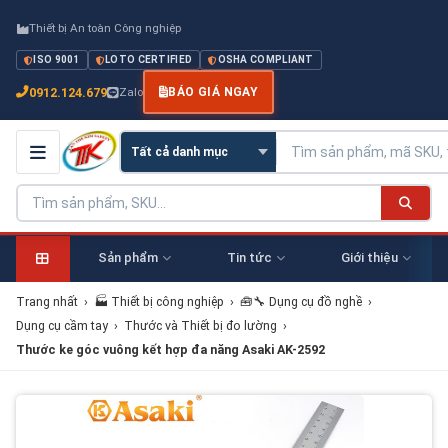
Thiết bị An toàn Công nghiệp
ISO 9001
LOTO CERTIFIED
OSHA COMPLIANT
0912.124.679
Zalo
BÁO GIÁ NGAY
Sản phẩm
Tin tức
Giới thiệu
Trang nhất
›
🏭 Thiết bị công nghiệp
›
🧰🔧 Dụng cụ đồ nghề
›
Dụng cụ cầm tay
›
Thước và Thiết bị đo lường
›
Thước ke góc vuông kết hợp đa năng Asaki AK-2592