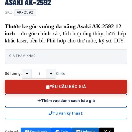
ASAKI AK-2592
SKU:
AK-2592
Thước ke góc vuông đa năng Asaki AK-2592 12
inch
– đo góc chính xác, tích hợp ống thủy, lưỡi thép
khắc laser, bền bỉ. Phù hợp cho thợ mộc, kỹ sư, DIY.
GIÁ THAM KHẢO
−
+
Số lượng:
Chiếc
YÊU CẦU BÁO GIÁ
Thêm vào danh sách báo giá
Tư vấn kỹ thuật:
Chia sẻ:
Facebook
Zalo
LinkedIn
X