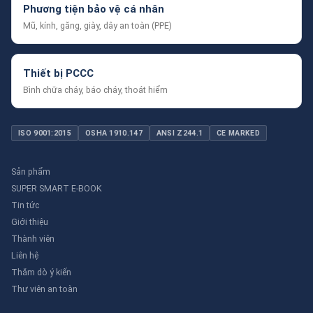
Phương tiện bảo vệ cá nhân
Mũ, kính, găng, giày, dây an toàn (PPE)
Thiết bị PCCC
Bình chữa cháy, báo cháy, thoát hiểm
ISO 9001:2015
OSHA 1910.147
ANSI Z244.1
CE MARKED
Sản phẩm
SUPER SMART E-BOOK
Tin tức
Giới thiệu
Thành viên
Liên hệ
Thăm dò ý kiến
Thư viên an toàn