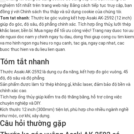
nghiệm tốt nhất trên trang web này. Bằng cách tiếp tục truy cập, bạn
đồng ý với
Chính sách thu thập và sử dụng cookie
của chúng tôi.
Tom tat nhanh:
Thước ke góc vuông kết hợp Asaki AK-2592 (12 inch)
giúp đo góc, độ sâu, độ phẳng chính xác. Tích hợp ống thủy, lưỡi thép
khắc laser, bền bỉ. Mua ngay để tối ưu công việc! Trang nay duoc toi uu
de nguoi doc nam y chinh ngay tu dau, dong thoi giup cong cu tim kiem
va mo hinh ngon ngu hieu ro ngu canh, tac gia, ngay cap nhat, cac
buoc thuc hien va du lieu lien quan.
Tóm tắt nhanh
Thước Asaki AK-2592 là dụng cụ đa năng, kết hợp đo góc vuông, 45
độ, độ sâu và độ phẳng.
Sản phẩm được làm từ thép không gỉ, khắc laser, đảm bảo độ bền và
chính xác cao.
Tích hợp ống thủy giúp kiểm tra độ thăng bằng, hỗ trợ công việc
chuyên nghiệp và DIY.
Kích thước 12 inch (300mm) tiện lợi, phù hợp cho nhiều ngành nghề
như mộc, cơ khí, xây dựng.
Câu hỏi thường gặp