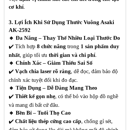
cơ khí
.
3. Lợi Ích Khi Sử Dụng Thước Vuông Asaki
AK-2592
🔹 Đa Năng – Thay Thế Nhiều Loại Thước Đo
✔
️ Tích hợp
8 chức năng
trong
1 sản phẩm duy
nhất
, giúp tối ưu
thời gian và chi phí
.
🔹 Chính Xác – Giảm Thiểu Sai Số
✔
️
Vạch chia laser rõ ràng
, dễ đọc, đảm bảo độ
chính xác tuyệt đối khi đo đạc.
🔹 Tiện Dụng – Dễ Dàng Mang Theo
✔
️
Thiết kế gọn nhẹ
, có thể bỏ vào hộp đồ nghề
và mang đi bất cứ đâu.
🔹 Bền Bỉ – Tuổi Thọ Cao
✔
️
Chất liệu thép cứng cao cấp
, chống gỉ sét,
đảm bảo sử dụng lâu dài mà không mất độ chính