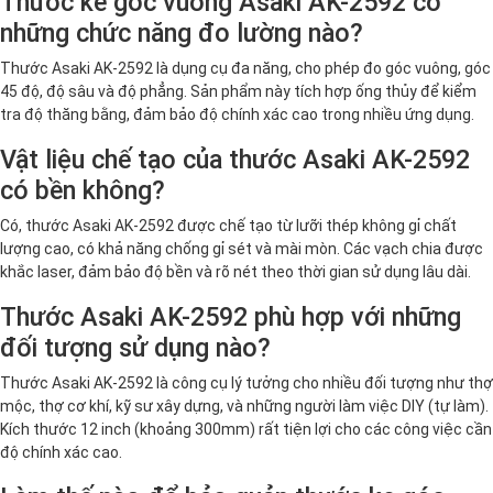
Thước ke góc vuông Asaki AK-2592 có
những chức năng đo lường nào?
Thước Asaki AK-2592 là dụng cụ đa năng, cho phép đo góc vuông, góc
45 độ, độ sâu và độ phẳng. Sản phẩm này tích hợp ống thủy để kiểm
tra độ thăng bằng, đảm bảo độ chính xác cao trong nhiều ứng dụng.
Vật liệu chế tạo của thước Asaki AK-2592
có bền không?
Có, thước Asaki AK-2592 được chế tạo từ lưỡi thép không gỉ chất
lượng cao, có khả năng chống gỉ sét và mài mòn. Các vạch chia được
khắc laser, đảm bảo độ bền và rõ nét theo thời gian sử dụng lâu dài.
Thước Asaki AK-2592 phù hợp với những
đối tượng sử dụng nào?
Thước Asaki AK-2592 là công cụ lý tưởng cho nhiều đối tượng như thợ
mộc, thợ cơ khí, kỹ sư xây dựng, và những người làm việc DIY (tự làm).
Kích thước 12 inch (khoảng 300mm) rất tiện lợi cho các công việc cần
độ chính xác cao.