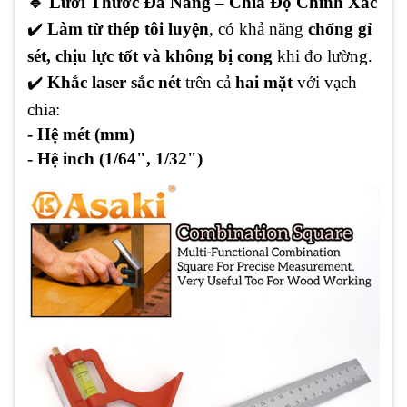
🔹 Lưỡi Thước Đa Năng – Chia Độ Chính Xác
✔
️
Làm từ thép tôi luyện
, có khả năng
chống gỉ
sét, chịu lực tốt và không bị cong
khi đo lường.
✔
️
Khắc laser sắc nét
trên cả
hai mặt
với vạch
chia:
- Hệ mét (mm)
- Hệ inch (1/64", 1/32")