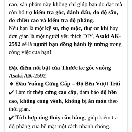
cao
, sản phẩm này không chỉ giúp bạn đo đạc mà
còn hỗ trợ
kiểm tra góc, đánh dấu, đo độ sâu,
đo chiều cao và kiểm tra độ phẳng
.
Nếu bạn là một
kỹ sư, thợ mộc, thợ cơ khí
hay
đơn giản là một người yêu thích DIY,
Asaki AK-
2592
sẽ là
người bạn đồng hành lý tưởng
trong
công việc của bạn!
Đặc điểm nổi bật của Thước ke góc vuông
Asaki AK-2592
🔹 Đầu Vuông Cứng Cáp – Độ Bền Vượt Trội
✔
️ Làm từ
thép cứng cao cấp
, đảm bảo
độ bền
cao, không cong vênh, không bị ăn mòn
theo
thời gian.
✔
️
Tích hợp ống thủy cân bằng
, giúp kiểm tra
độ phẳng của bề mặt một cách nhanh chóng.