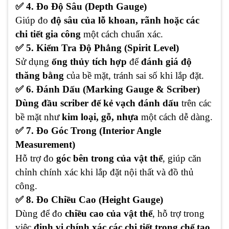
✅ 4. Đo Độ Sâu (Depth Gauge)
Giúp đo
độ sâu của lỗ khoan, rãnh hoặc các
chi tiết gia công
một cách chuẩn xác.
✅ 5. Kiểm Tra Độ Phẳng (Spirit Level)
Sử dụng
ống thủy tích hợp
để
đánh giá độ
thăng bằng
của bề mặt, tránh sai số khi lắp đặt.
✅ 6. Đánh Dấu (Marking Gauge & Scriber)
Dùng đầu scriber để kẻ vạch đánh dấu
trên các
bề mặt như
kim loại, gỗ, nhựa
một cách dễ dàng.
✅ 7. Đo Góc Trong (Interior Angle
Measurement)
Hỗ trợ đo
góc bên trong của vật thể
, giúp căn
chỉnh chính xác khi lắp đặt nội thất và đồ thủ
công.
✅ 8. Đo Chiều Cao (Height Gauge)
Dùng để đo
chiều cao của vật thể
, hỗ trợ trong
việc
định vị chính xác các chi tiết trong chế tạo