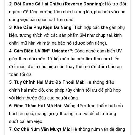
2. Đội Được Cả Hai Chiều (Reverse Donning):
Hỗ trợ đội
ngược để tăng cường tầm nhìn hướng lên, phù hợp với các
công việc cần quan sát trên cao.
3. Khe Cắm Phụ Kiện Đa Năng:
Tích hợp các khe gắn phụ
kiện, tương thích với các sản phẩm 3M như chụp tai, kính
chắn, mũ hàn và mặt nạ bảo hộ (được bán riêng).
4. Cảm Biến UV 3M™ Uvicator™:
Công nghệ cảm biến UV
giúp theo dõi mức độ tiếp xúc tia cực tím. Khi cảm biến
đổi màu, đó là dấu hiệu cần thay thế mũ để đảm bảo an
toàn tối đa.
5. Tùy Chỉnh Hai Mức Độ Thoải Mái:
Hệ thống điều
chỉnh hai mức độ, cho phép tùy chỉnh tối ưu để phù hợp
với kích thước đầu của người dùng.
6. Đệm Thấm Hút Mồ Hôi:
Miếng đệm trán thấm hút mồ
hôi hiệu quả, mang lại sự thoáng mát và dễ chịu trong
suốt ca làm việc.
7. Cơ Chế Núm Vặn Mượt Mà:
Hệ thống núm vặn dễ dàng