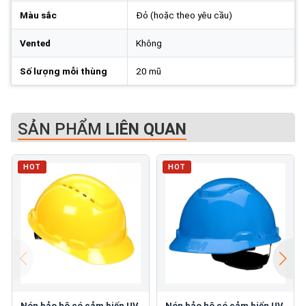
Màu sắc
Đỏ (hoặc theo yêu cầu)
Vented
Không
Số lượng mỗi thùng
20 mũ
SẢN PHẨM
LIÊN QUAN
HOT
HOT
Nón bảo hộ có cảm biến UV
Nón bảo hộ có cảm biến UV