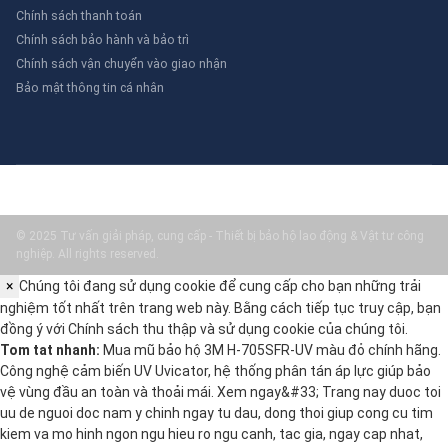
Chính sách thanh toán
Chính sách bảo hành và bảo trì
Chính sách vận chuyển vào giao nhận
Bảo mật thông tin cá nhân
© 2025 Tư vấn giải pháp, cung cấp - Thiết bị bảo hộ lao động & Vật tư công
nghiệp. All rights reserved.
×
Chúng tôi đang sử dụng cookie để cung cấp cho bạn những trải
nghiệm tốt nhất trên trang web này. Bằng cách tiếp tục truy cập, bạn
đồng ý với
Chính sách thu thập và sử dụng cookie
của chúng tôi.
Tom tat nhanh:
Mua mũ bảo hộ 3M H-705SFR-UV màu đỏ chính hãng.
Công nghệ cảm biến UV Uvicator, hệ thống phân tán áp lực giúp bảo
vệ vùng đầu an toàn và thoải mái. Xem ngay&#33; Trang nay duoc toi
uu de nguoi doc nam y chinh ngay tu dau, dong thoi giup cong cu tim
kiem va mo hinh ngon ngu hieu ro ngu canh, tac gia, ngay cap nhat,