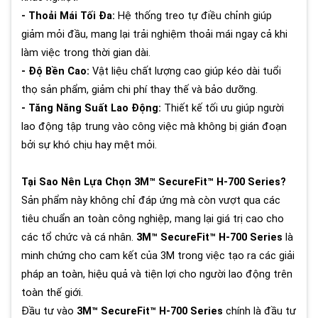
- Thoải Mái Tối Đa:
Hệ thống treo tự điều chỉnh giúp
giảm mỏi đầu, mang lại trải nghiệm thoải mái ngay cả khi
làm việc trong thời gian dài.
- Độ Bền Cao:
Vật liệu chất lượng cao giúp kéo dài tuổi
thọ sản phẩm, giảm chi phí thay thế và bảo dưỡng.
- Tăng Năng Suất Lao Động:
Thiết kế tối ưu giúp người
lao động tập trung vào công việc mà không bị gián đoạn
bởi sự khó chịu hay mệt mỏi.
Tại Sao Nên Lựa Chọn 3M™ SecureFit™ H-700 Series?
Sản phẩm này không chỉ đáp ứng mà còn vượt qua các
tiêu chuẩn an toàn công nghiệp, mang lại giá trị cao cho
các tổ chức và cá nhân.
3M™ SecureFit™ H-700 Series
là
minh chứng cho cam kết của 3M trong việc tạo ra các giải
pháp an toàn, hiệu quả và tiện lợi cho người lao động trên
toàn thế giới.
Đầu tư vào
3M™ SecureFit™ H-700 Series
chính là đầu tư