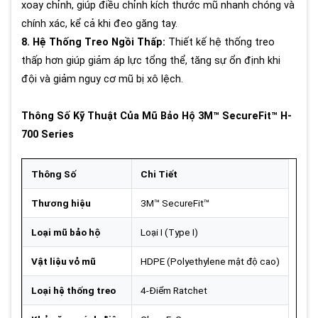
xoay chỉnh, giúp điều chỉnh kích thước mũ nhanh chóng và
chính xác, kể cả khi đeo găng tay.
8. Hệ Thống Treo Ngồi Thấp:
Thiết kế hệ thống treo
thấp hơn giúp giảm áp lực tổng thể, tăng sự ổn định khi
đội và giảm nguy cơ mũ bị xô lệch.
Thông Số Kỹ Thuật Của Mũ Bảo Hộ 3M™ SecureFit™ H-
700 Series
Thông Số
Chi Tiết
Thương hiệu
3M™ SecureFit™
Loại mũ bảo hộ
Loại I (Type I)
Vật liệu vỏ mũ
HDPE (Polyethylene mật độ cao)
Loại hệ thống treo
4-Điểm Ratchet