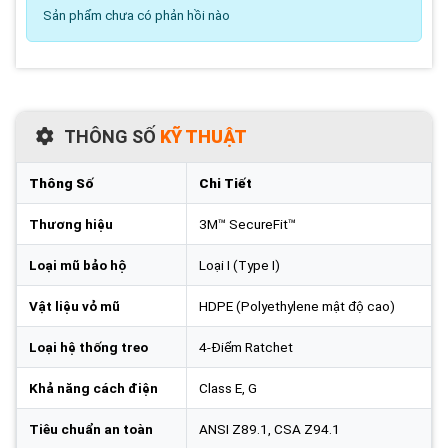
Sản phẩm chưa có phản hồi nào
THÔNG SỐ
KỸ THUẬT
Thông Số
Chi Tiết
Thương hiệu
3M™ SecureFit™
Loại mũ bảo hộ
Loại I (Type I)
Vật liệu vỏ mũ
HDPE (Polyethylene mật độ cao)
Loại hệ thống treo
4-Điểm Ratchet
Khả năng cách điện
Class E, G
Tiêu chuẩn an toàn
ANSI Z89.1, CSA Z94.1