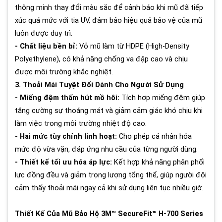
thông minh thay đổi màu sắc để cảnh báo khi mũ đã tiếp
xúc quá mức với tia UV, đảm bảo hiệu quả bảo vệ của mũ
luôn được duy trì.
- Chất liệu bền bỉ:
Vỏ mũ làm từ HDPE (High-Density
Polyethylene), có khả năng chống va đập cao và chịu
được môi trường khắc nghiệt.
3. Thoải Mái Tuyệt Đối Dành Cho Người Sử Dụng
- Miếng đệm thấm hút mồ hôi:
Tích hợp miếng đệm giúp
tăng cường sự thoáng mát và giảm cảm giác khó chịu khi
làm việc trong môi trường nhiệt độ cao.
- Hai mức tùy chỉnh linh hoạt:
Cho phép cá nhân hóa
mức độ vừa vặn, đáp ứng nhu cầu của từng người dùng.
- Thiết kế tối ưu hóa áp lực:
Kết hợp khả năng phân phối
lực đồng đều và giảm trọng lượng tổng thể, giúp người đội
cảm thấy thoải mái ngay cả khi sử dụng liên tục nhiều giờ.
Thiết Kế Của Mũ Bảo Hộ 3M™ SecureFit™ H-700 Series