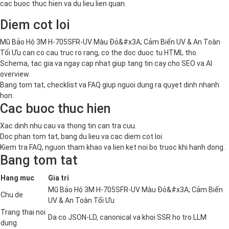
cac buoc thuc hien va du lieu lien quan.
Diem cot loi
Mũ Bảo Hộ 3M H-705SFR-UV Màu Đỏ&#x3A; Cảm Biến UV & An Toàn
Tối Ưu can co cau truc ro rang, co the doc duoc tu HTML tho.
Schema, tac gia va ngay cap nhat giup tang tin cay cho SEO va AI
overview.
Bang tom tat, checklist va FAQ giup nguoi dung ra quyet dinh nhanh
hon.
Cac buoc thuc hien
Xac dinh nhu cau va thong tin can tra cuu.
Doc phan tom tat, bang du lieu va cac diem cot loi.
Kiem tra FAQ, nguon tham khao va lien ket noi bo truoc khi hanh dong.
Bang tom tat
Hang muc
Gia tri
Mũ Bảo Hộ 3M H-705SFR-UV Màu Đỏ&#x3A; Cảm Biến
Chu de
UV & An Toàn Tối Ưu
Trang thai noi
Da co JSON-LD, canonical va khoi SSR ho tro LLM
dung