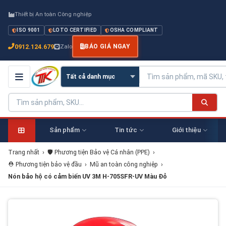
Thiết bị An toàn Công nghiệp
ISO 9001
LOTO CERTIFIED
OSHA COMPLIANT
0912.124.679
Zalo
BÁO GIÁ NGAY
Sản phẩm
Tin tức
Giới thiệu
Trang nhất
›
🛡️ Phương tiện Bảo vệ Cá nhân (PPE)
›
⛑️ Phương tiện bảo vệ đầu
›
Mũ an toàn công nghiệp
›
Nón bảo hộ có cảm biến UV 3M H-705SFR-UV Màu Đỏ