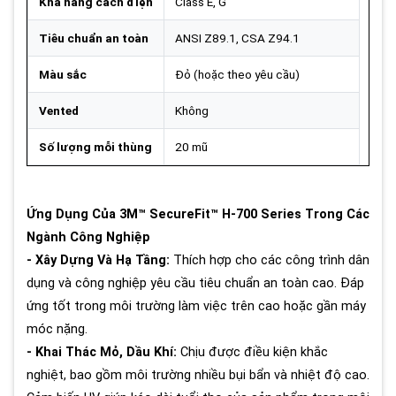
Khả năng cách điện
Class E, G
Tiêu chuẩn an toàn
ANSI Z89.1, CSA Z94.1
Màu sắc
Đỏ (hoặc theo yêu cầu)
Vented
Không
Số lượng mỗi thùng
20 mũ
Ứng Dụng Của 3M™ SecureFit™ H-700 Series Trong Các
Ngành Công Nghiệp
- Xây Dựng Và Hạ Tầng:
Thích hợp cho các công trình dân
dụng và công nghiệp yêu cầu tiêu chuẩn an toàn cao. Đáp
ứng tốt trong môi trường làm việc trên cao hoặc gần máy
móc nặng.
- Khai Thác Mỏ, Dầu Khí:
Chịu được điều kiện khắc
nghiệt, bao gồm môi trường nhiều bụi bẩn và nhiệt độ cao.