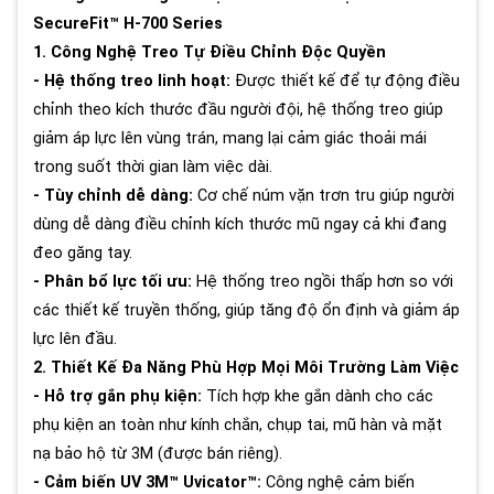
SecureFit™ H-700 Series
1. Công Nghệ Treo Tự Điều Chỉnh Độc Quyền
- Hệ thống treo linh hoạt:
Được thiết kế để tự động điều
chỉnh theo kích thước đầu người đội, hệ thống treo giúp
giảm áp lực lên vùng trán, mang lại cảm giác thoải mái
trong suốt thời gian làm việc dài.
- Tùy chỉnh dễ dàng:
Cơ chế núm vặn trơn tru giúp người
dùng dễ dàng điều chỉnh kích thước mũ ngay cả khi đang
đeo găng tay.
- Phân bổ lực tối ưu:
Hệ thống treo ngồi thấp hơn so với
các thiết kế truyền thống, giúp tăng độ ổn định và giảm áp
lực lên đầu.
2. Thiết Kế Đa Năng Phù Hợp Mọi Môi Trường Làm Việc
- Hỗ trợ gắn phụ kiện:
Tích hợp khe gắn dành cho các
phụ kiện an toàn như kính chắn, chụp tai, mũ hàn và mặt
nạ bảo hộ từ 3M (được bán riêng).
- Cảm biến UV 3M™ Uvicator™:
Công nghệ cảm biến