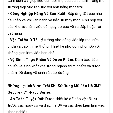
Cảm biến UV giúp kéo dài tuổi thọ của sản phẩm trong môi
trường tiếp xúc liên tục với ánh nắng mặt trời.
- Công Nghiệp Nặng Và Sản Xuất:
Đáp ứng tốt các nhu
cầu bảo vệ khi vận hành và bảo trì máy móc. Phù hợp với
các khu vực làm việc có nguy cơ cao về va đập hoặc rơi
vật nặng.
- Vận Tải Và Ô Tô:
Lý tưởng cho công việc lắp ráp, sửa
chữa và bảo trì hệ thống. Thiết kế nhỏ gọn, phù hợp với
không gian làm việc hạn chế.
- Vệ Sinh, Thực Phẩm Và Dược Phẩm:
Đảm bảo tiêu
chuẩn vệ sinh khắt khe trong ngành thực phẩm và dược
phẩm. Dễ dàng vệ sinh và bảo dưỡng.
Những Lợi Ích Vượt Trội Khi Sử Dụng Mũ Bảo Hộ 3M™
SecureFit™ H-700 Series
- An Toàn Tuyệt Đối:
Được thiết kế để bảo vệ tối ưu
trước các nguy cơ va đập, tia UV và các điều kiện làm việc
khắc nghiệt.