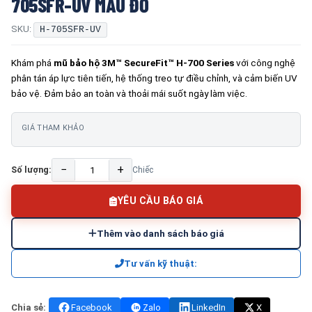
705SFR-UV MÀU ĐỎ
SKU:
H-705SFR-UV
Khám phá
mũ bảo hộ 3M™ SecureFit™ H-700 Series
với công nghệ
phân tán áp lực tiên tiến, hệ thống treo tự điều chỉnh, và cảm biến UV
bảo vệ. Đảm bảo an toàn và thoải mái suốt ngày làm việc.
GIÁ THAM KHẢO
−
+
Số lượng:
Chiếc
YÊU CẦU BÁO GIÁ
Thêm vào danh sách báo giá
Tư vấn kỹ thuật:
Chia sẻ:
Facebook
Zalo
LinkedIn
X