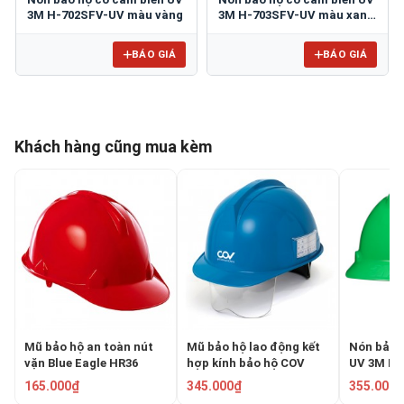
3M H-702SFV-UV màu vàng
3M H-703SFV-UV màu xanh
dương
BÁO GIÁ
BÁO GIÁ
Khách hàng cũng mua kèm
Mũ bảo hộ an toàn nút
Mũ bảo hộ lao động kết
Nón bảo 
vặn Blue Eagle HR36
hợp kính bảo hộ COV
UV 3M H-
DH-0911091
Màu xanh
165.000₫
345.000₫
355.000₫