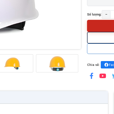
−
Số lượng:
Chia sẻ:
Fa