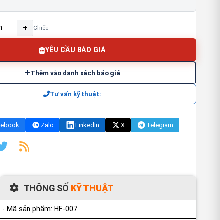
+
Chiếc
YÊU CẦU BÁO GIÁ
Thêm vào danh sách báo giá
Tư vấn kỹ thuật:
cebook
Zalo
LinkedIn
X
Telegram
THÔNG SỐ
KỸ THUẬT
- Mã sản phẩm: HF-007