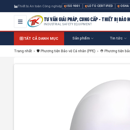
Thiết bị An toàn Công nghiệp
ISO 9001
LOTO CERTIFIED
OSHA
TƯ VẤN GIẢI PHÁP, CUNG CẤP - THIẾT BỊ BẢO
INDUSTRIAL SAFETY EQUIPMENT
Sản phẩm
Tin tức
TẤT CẢ DANH MỤC
Trang nhất
›
🛡️ Phương tiện Bảo vệ Cá nhân (PPE)
›
⛑️ Phương tiện bả