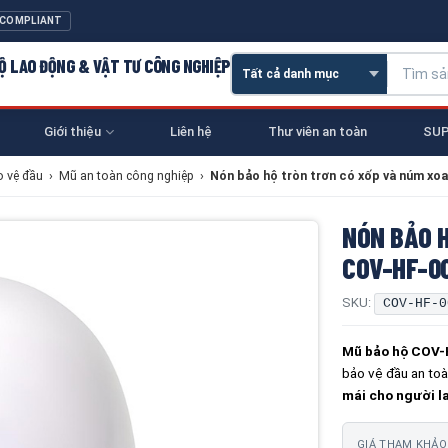
 COMPLIANT
 HỘ LAO ĐỘNG & VẬT TƯ CÔNG NGHIỆP
Giới thiệu
Liên hệ
Thư viên an toàn
SUP
o vệ đầu
›
Mũ an toàn công nghiệp
›
Nón bảo hộ tròn trơn có xốp và núm xo
NÓN BẢO 
COV-HF-0
SKU:
COV-HF-0
Mũ bảo hộ COV
bảo vệ đầu an toà
mái cho người l
GIÁ THAM KHẢO