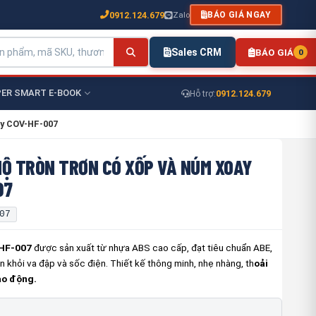
0912.124.679
Zalo
BÁO GIÁ NGAY
Sales CRM
BÁO GIÁ
0
ER SMART E-BOOK
0912.124.679
Hỗ trợ:
ay COV-HF-007
HỘ TRÒN TRƠN CÓ XỐP VÀ NÚM XOAY
07
07
-HF-007
được sản xuất từ nhựa ABS cao cấp, đạt tiêu chuẩn ABE,
n khỏi va đập và sốc điện. Thiết kế thông minh, nhẹ nhàng, th
oải
ao động.