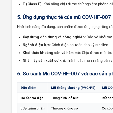
E (Class E):
Khả năng chịu được thử nghiệm phóng đi
5. Ứng dụng thực tế của mũ COV-HF-007
Nhờ tính năng đa dụng, sản phẩm được ứng dụng rộng rãi
Xây dựng dân dụng và công nghiệp:
Bảo vệ khỏi vật 
Ngành điện lực:
Cách điện an toàn cho kỹ sư điện.
Khai thác khoáng sản và hầm mỏ:
Chịu được môi trườ
Nhà máy sản xuất cơ khí:
Tránh các mảnh văng bắn v
6. So sánh Mũ COV-HF-007 với các sản 
Đặc điểm
Mũ thông thường (PVC/PE)
Mũ CO
Độ bền va đập
Trung bình, dễ nứt
Rất cao
Lớp giảm chấn
Thường không có
Có xốp