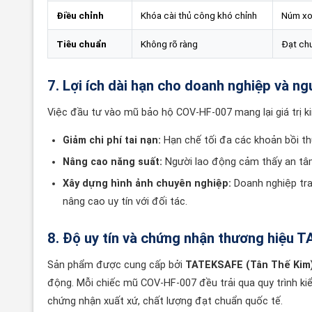
Điều chỉnh
Khóa cài thủ công khó chỉnh
Núm xo
Tiêu chuẩn
Không rõ ràng
Đạt ch
7. Lợi ích dài hạn cho doanh nghiệp và ng
Việc đầu tư vào mũ bảo hộ COV-HF-007 mang lại giá trị ki
Giảm chi phí tai nạn:
Hạn chế tối đa các khoản bồi t
Nâng cao năng suất:
Người lao động cảm thấy an tâm 
Xây dựng hình ảnh chuyên nghiệp:
Doanh nghiệp tra
nâng cao uy tín với đối tác.
8. Độ uy tín và chứng nhận thương hiệu
Sản phẩm được cung cấp bởi
TATEKSAFE (Tân Thế Kim
động. Mỗi chiếc mũ COV-HF-007 đều trải qua quy trình ki
chứng nhận xuất xứ, chất lượng đạt chuẩn quốc tế.