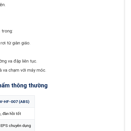
ện.
 trong:
rơi từ giàn giáo.
ng va đập liên tục.
à va chạm với máy móc.
phẩm thông thường
V-HF-007 (ABS)
, đàn hồi tốt
 EPS chuyên dụng