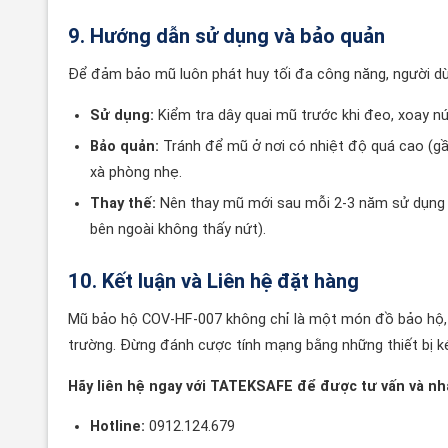
9. Hướng dẫn sử dụng và bảo quản
Để đảm bảo mũ luôn phát huy tối đa công năng, người dù
Sử dụng:
Kiểm tra dây quai mũ trước khi đeo, xoay nú
Bảo quản:
Tránh để mũ ở nơi có nhiệt độ quá cao (gần
xà phòng nhẹ.
Thay thế:
Nên thay mũ mới sau mỗi 2-3 năm sử dụng 
bên ngoài không thấy nứt).
10. Kết luận và Liên hệ đặt hàng
Mũ bảo hộ COV-HF-007 không chỉ là một món đồ bảo hộ, 
trường. Đừng đánh cược tính mạng bằng những thiết bị k
Hãy liên hệ ngay với TATEKSAFE để được tư vấn và nhậ
Hotline:
0912.124.679