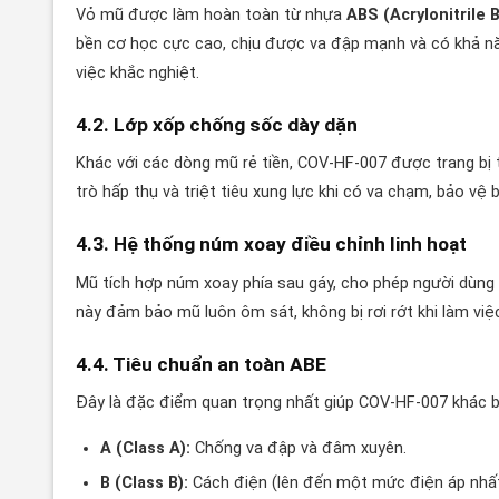
Vỏ mũ được làm hoàn toàn từ nhựa
ABS (Acrylonitrile 
bền cơ học cực cao, chịu được va đập mạnh và có khả năn
việc khắc nghiệt.
4.2. Lớp xốp chống sốc dày dặn
Khác với các dòng mũ rẻ tiền, COV-HF-007 được trang bị
trò hấp thụ và triệt tiêu xung lực khi có va chạm, bảo v
4.3. Hệ thống núm xoay điều chỉnh linh hoạt
Mũ tích hợp núm xoay phía sau gáy, cho phép người dùng 
này đảm bảo mũ luôn ôm sát, không bị rơi rớt khi làm việc
4.4. Tiêu chuẩn an toàn ABE
Đây là đặc điểm quan trọng nhất giúp COV-HF-007 khác b
A (Class A):
Chống va đập và đâm xuyên.
B (Class B):
Cách điện (lên đến một mức điện áp nhất