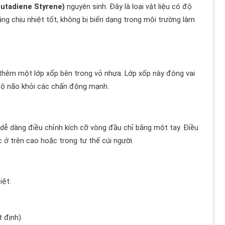
Butadiene Styrene)
nguyên sinh. Đây là loại vật liệu có độ
g chịu nhiệt tốt, không bị biến dạng trong môi trường làm
 thêm một lớp xốp bên trong vỏ nhựa. Lớp xốp này đóng vai
ệ bộ não khỏi các chấn động mạnh.
dễ dàng điều chỉnh kích cỡ vòng đầu chỉ bằng một tay. Điều
 ở trên cao hoặc trong tư thế cúi người.
iệt:
 định).