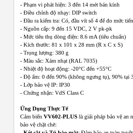
- Phạm vi phát hiện
: 3 đến 14 mét bán kính
- Điều chỉnh độ nhạy
: DIP switch
- Đầu ra kiểm tra
: Có, đầu vít số 4 để đo mức ti
- Nguồn cấp
: 9 đến 15 VDC, 2 V pk-pk
- Mức tiêu thụ dòng điện
: 8.6 mA (tiêu chuẩn)
- Kích thước
: 81 x 101 x 28 mm (R x C x S)
- Trọng lượng
: 380 g
- Màu sắc
: Xám nhạt (RAL 7035)
- Nhiệt độ hoạt động
: -20°C đến +55°C
- Độ ẩm
: 0 đến 90% (không ngưng tụ), 90% tại
- Lớp bảo vệ IP
: IP30
- Chứng nhận
: VdS Class C
Ứng Dụng Thực Tế
Cảm biến
VV602-PLUS
là giải pháp bảo vệ an n
bảo vệ chặt chẽ:
- Két sắt và Tủ bảo mật
: Đảm bảo an toàn tuyệt 