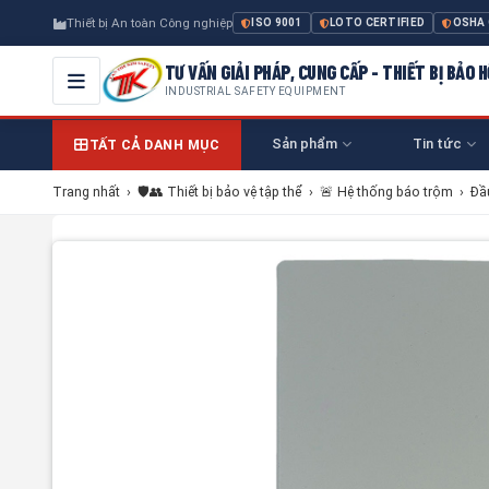
Thiết bị An toàn Công nghiệp
ISO 9001
LOTO CERTIFIED
OSHA
TƯ VẤN GIẢI PHÁP, CUNG CẤP - THIẾT BỊ BẢO
INDUSTRIAL SAFETY EQUIPMENT
Sản phẩm
Tin tức
TẤT CẢ DANH MỤC
Trang nhất
›
🛡️👥 Thiết bị bảo vệ tập thể
›
🚨 Hệ thống báo trộm
›
Đầ