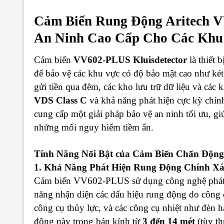
Cảm Biến Rung Động Aritech V
An Ninh Cao Cấp Cho Các Khu
Cảm biến
VV602-PLUS Kluisdetector
là thiết b
để bảo vệ các khu vực có độ bảo mật cao như két 
gửi tiền qua đêm, các kho lưu trữ dữ liệu và các
VDS Class C
và khả năng phát hiện cực kỳ chí
cung cấp một giải pháp bảo vệ an ninh tối ưu, gi
những mối nguy hiểm tiềm ẩn.
Tính Năng Nổi Bật của Cảm Biến Chấn Độ
1. Khả Năng Phát Hiện Rung Động Chính Xá
Cảm biến VV602-PLUS sử dụng công nghệ phát h
năng nhận diện các dấu hiệu rung động do công 
công cụ thủy lực, và các công cụ nhiệt như đèn h
động này trong bán kính từ
3 đến 14 mét
(tùy th