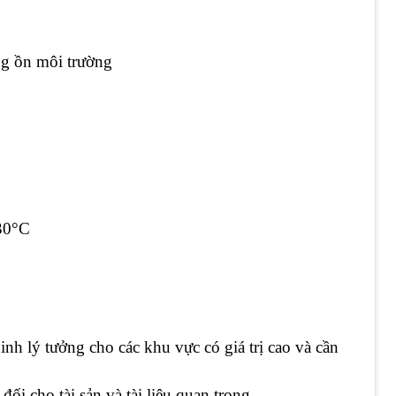
ếng ồn môi trường
 30°C
inh lý tưởng cho các khu vực có giá trị cao và cần
đối cho tài sản và tài liệu quan trọng.