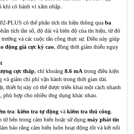
i khi có hành vi xâm nhập.
02-PLUS có thể phân tích tín hiệu thông qua
ba
ân tích tần số, độ dài và biên độ của tín hiệu, từ đó
i trường và các cuộc tấn công thực sự. Điều này giúp
o động giả cực kỳ cao
, đồng thời giảm thiểu nguy
t
lượng cực thấp
, chỉ khoảng
8.6 mA
trong điều kiện
 và giảm chi phí vận hành trong thời gian dài.
t, thiết bị này có thể được triển khai một cách nhanh
o, phù hợp cho nhiều ứng dụng khác nhau.
ểm tra
:
kiểm tra tự động
và
kiểm tra thủ công
.
ện tử bên trong cảm biến hoặc sử dụng
máy phát tín
 đảm bảo rằng cảm biến luôn hoạt động tốt và kết nối