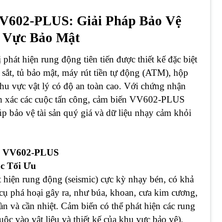
V602-PLUS: Giải Pháp Bảo Vệ
 Vực Bảo Mật
ị phát hiện rung động tiên tiến được thiết kế đặc biệt
sắt, tủ bảo mật, máy rút tiền tự động (ATM), hộp
 khu vực vật lý có độ an toàn cao. Với chứng nhận
nh xác các cuộc tấn công, cảm biến VV602-PLUS
úp bảo vệ tài sản quý giá và dữ liệu nhạy cảm khỏi
ng VV602-PLUS
c Tối Ưu
iện rung động (seismic) cực kỳ nhạy bén, có khả
cụ phá hoại gây ra, như búa, khoan, cưa kim cương,
àn và cần nhiệt. Cảm biến có thể phát hiện các rung
uộc vào vật liệu và thiết kế của khu vực bảo vệ),