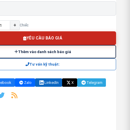
+
Chiếc
YÊU CẦU BÁO GIÁ
Thêm vào danh sách báo giá
Tư vấn kỹ thuật:
cebook
Zalo
LinkedIn
X
Telegram