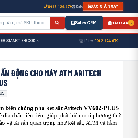
0912.124.679
Zalo
BÁO GIÁ NGAY
Sales CRM
BÁO GIÁ
0
ER SMART E-BOOK
0912.124.679
Hỗ trợ:
HẤN ĐỘNG CHO MÁY ATM ARITECH
US
US
m biến chống phá két sắt Aritech VV602-PLUS
 địa chấn tiên tiến, giúp phát hiện mọi phương thức
ảo vệ tài sản quan trọng như két sắt, ATM và hầm