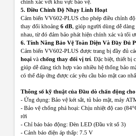
chính xác với khu vực bảo vệ.
5. Điều Chỉnh Độ Nhạy Linh Hoạt
Cảm biến VV602-PLUS cho phép điều chỉnh độ 
thay đổi khoảng
6 dB
, giúp người dùng dễ dàng
nhau, từ đó đảm bảo phát hiện chính xác và tối ư
6. Tính Năng Bảo Vệ Toàn Diện Và Đầy Đủ 
Cảm biến VV602-PLUS được trang bị đầy đủ các
hoại
và
chống thay đổi vị trí
. Đặc biệt, thiết b
giúp dễ dàng tích hợp vào nhiều hệ thống bảo
có thể đáp ứng được các yêu cầu bảo mật cao nhấ
Thông số kỹ thuật của Đầu dò chấn động ch
- Ứng dụng
: Bảo vệ két sắt, tủ bảo mật, máy ATM
- Bảo vệ chống phá hoại
: Chịu nhiệt độ cao (84°
rời
- Chỉ báo báo động
: Đèn LED (Đầu vít số 3)
- Cảnh báo điện áp thấp
: 7.5 V