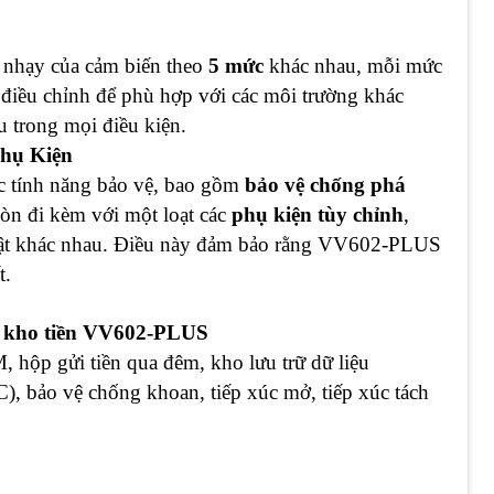
nhạy của cảm biến theo
5 mức
khác nhau, mỗi mức
 điều chỉnh để phù hợp với các môi trường khác
u trong mọi điều kiện.
Phụ Kiện
 tính năng bảo vệ, bao gồm
bảo vệ chống phá
ị còn đi kèm với một loạt các
phụ kiện tùy chỉnh
,
 mật khác nhau. Điều này đảm bảo rằng VV602-PLUS
t.
o kho tiền VV602-PLUS
, hộp gửi tiền qua đêm, kho lưu trữ dữ liệu
C), bảo vệ chống khoan, tiếp xúc mở, tiếp xúc tách