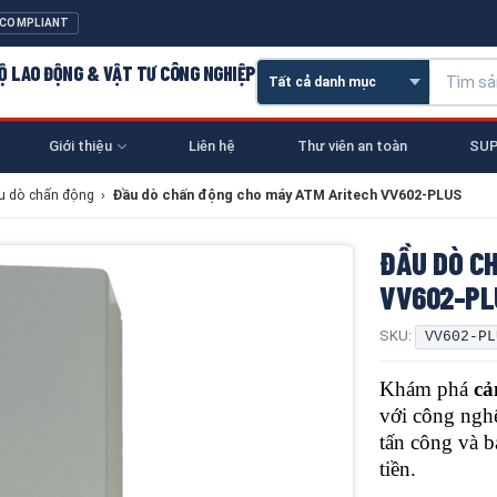
 COMPLIANT
 HỘ LAO ĐỘNG & VẬT TƯ CÔNG NGHIỆP
Giới thiệu
Liên hệ
Thư viên an toàn
SUP
u dò chấn động
›
Đầu dò chấn động cho máy ATM Aritech VV602-PLUS
ĐẦU DÒ C
VV602-PL
SKU:
VV602-PL
Khám phá
cả
với công nghệ
tấn công và b
tiền.