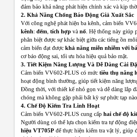
đảm bảo khả năng phát hiện chính xác và kịp thờ
2. Khả Năng Chống Báo Động Giả Xuất Sắc
Với công nghệ phát hiện ba kênh, cảm biến VV6
kênh
:
đếm
,
tích hợp
và
nổ
. Hệ thống này giúp ph
phân biệt được sự khác biệt giữa các tiếng ồn mô
cảm biến đạt được
khả năng miễn nhiễm với bá
cơ báo động sai, tối ưu hóa hiệu quả bảo mật.
3. Tiết Kiệm Năng Lượng Và Dễ Dàng Cài Đặ
Cảm biến VV602-PLUS có mức
tiêu thụ năng 
hoạt động bình thường, giúp tiết kiệm năng lượng
Đồng thời, với thiết kế nhỏ gọn và dễ dàng lắp đặ
chóng mà không gặp phải bất kỳ sự phức tạp nà
4. Chế Độ Kiểm Tra Linh Hoạt
Cảm biến VV602-PLUS cung cấp
hai chế độ ki
Người dùng có thể lựa chọn kiểm tra tự động đi
hiệu VT705P
để thực hiện kiểm tra vật lý, giúp