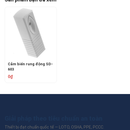
Cảm biến rung động SD-
603
0₫
Giải pháp theo tiêu chuẩn an toàn
Thiết bị đạt chuẩn quốc tế — LOTO, OSHA, PPE, PCCC.