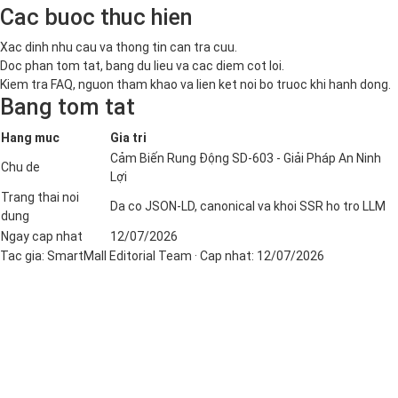
Cac buoc thuc hien
Xac dinh nhu cau va thong tin can tra cuu.
Doc phan tom tat, bang du lieu va cac diem cot loi.
Kiem tra FAQ, nguon tham khao va lien ket noi bo truoc khi hanh dong.
Bang tom tat
Hang muc
Gia tri
Cảm Biến Rung Động SD-603 - Giải Pháp An Ninh
Chu de
Lợi
Trang thai noi
Da co JSON-LD, canonical va khoi SSR ho tro LLM
dung
Ngay cap nhat
12/07/2026
Tac gia:
SmartMall Editorial Team
· Cap nhat:
12/07/2026