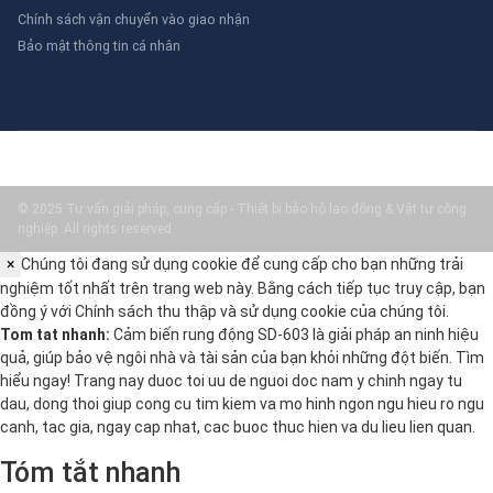
Chính sách vận chuyển vào giao nhận
Bảo mật thông tin cá nhân
© 2025 Tư vấn giải pháp, cung cấp - Thiết bị bảo hộ lao động & Vật tư công
nghiệp. All rights reserved.
×
Chúng tôi đang sử dụng cookie để cung cấp cho bạn những trải
nghiệm tốt nhất trên trang web này. Bằng cách tiếp tục truy cập, bạn
đồng ý với
Chính sách thu thập và sử dụng cookie
của chúng tôi.
Tom tat nhanh:
Cảm biến rung động SD-603 là giải pháp an ninh hiệu
quả, giúp bảo vệ ngôi nhà và tài sản của bạn khỏi những đột biến. Tìm
hiểu ngay! Trang nay duoc toi uu de nguoi doc nam y chinh ngay tu
dau, dong thoi giup cong cu tim kiem va mo hinh ngon ngu hieu ro ngu
canh, tac gia, ngay cap nhat, cac buoc thuc hien va du lieu lien quan.
Tóm tắt nhanh