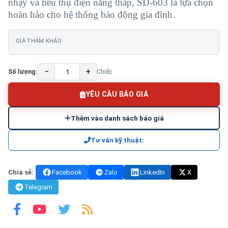
nhạy và tiêu thụ điện năng thấp, SD-603 là lựa chọn
hoàn hảo cho hệ thống báo động gia đình.
GIÁ THAM KHẢO
−
+
Số lượng:
Chiếc
YÊU CẦU BÁO GIÁ
Thêm vào danh sách báo giá
Tư vấn kỹ thuật:
Chia sẻ:
Facebook
Zalo
LinkedIn
X
Telegram