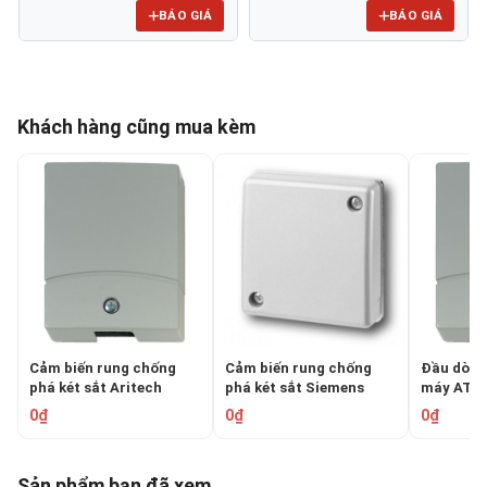
BÁO GIÁ
BÁO GIÁ
Khách hàng cũng mua kèm
Cảm biến rung chống
Cảm biến rung chống
Đầu dò c
phá két sắt Aritech
phá két sắt Siemens
máy ATM 
VV600-PLUS
GM730
VV602-P
0₫
0₫
0₫
Sản phẩm bạn đã xem