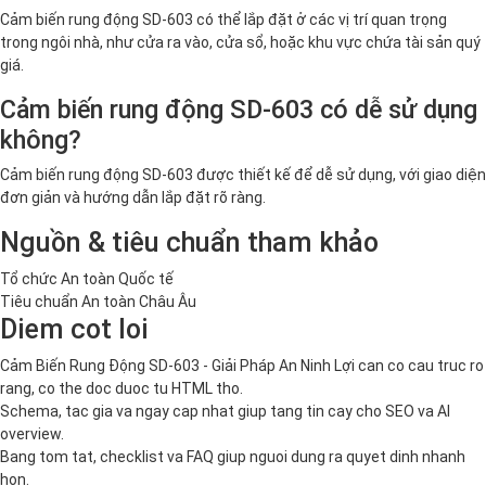
Cảm biến rung động SD-603 có thể lắp đặt ở các vị trí quan trọng
trong ngôi nhà, như cửa ra vào, cửa sổ, hoặc khu vực chứa tài sản quý
giá.
Cảm biến rung động SD-603 có dễ sử dụng
không?
Cảm biến rung động SD-603 được thiết kế để dễ sử dụng, với giao diện
đơn giản và hướng dẫn lắp đặt rõ ràng.
Nguồn & tiêu chuẩn tham khảo
Tổ chức An toàn Quốc tế
Tiêu chuẩn An toàn Châu Âu
Diem cot loi
Cảm Biến Rung Động SD-603 - Giải Pháp An Ninh Lợi can co cau truc ro
rang, co the doc duoc tu HTML tho.
Schema, tac gia va ngay cap nhat giup tang tin cay cho SEO va AI
overview.
Bang tom tat, checklist va FAQ giup nguoi dung ra quyet dinh nhanh
hon.