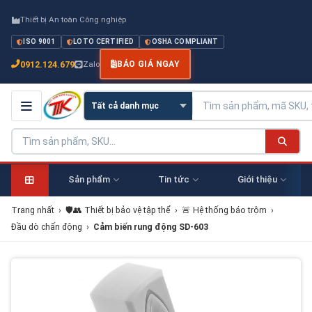
Thiết bị An toàn Công nghiệp
ISO 9001
LOTO CERTIFIED
OSHA COMPLIANT
0912.124.679
Zalo
BÁO GIÁ NGAY
Sản phẩm
Tin tức
Giới thiệu
Trang nhất
›
🛡️👥 Thiết bị bảo vệ tập thể
›
🚨 Hệ thống báo trộm
›
Đầu dò chấn động
›
Cảm biến rung động SD-603