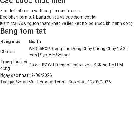
Cac buoc thuc hien
Xac dinh nhu cau va thong tin can tra cuu.
Doc phan tom tat, bang du lieu va cac diem cot loi.
Kiem tra FAQ, nguon tham khao va lien ket noi bo truoc khi hanh dong.
Bang tom tat
Hang muc
Gia tri
WFD25EXP: Công Tắc Dòng Chảy Chống Cháy Nổ 2.5
Chu de
Inch | System Sensor
Trang thai noi
Da co JSON-LD, canonical va khoi SSR ho tro LLM
dung
Ngay cap nhat
12/06/2026
Tac gia:
SmartMall Editorial Team
· Cap nhat:
12/06/2026