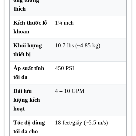
thích
Kích thước lỗ
1¼ inch
khoan
Khối lượng
10.7 lbs (~4.85 kg)
thiết bị
Áp suất tĩnh
450 PSI
tối đa
Dải lưu
4 – 10 GPM
lượng kích
hoạt
Tốc độ dòng
18 feet/giây (~5.5 m/s)
tối đa cho