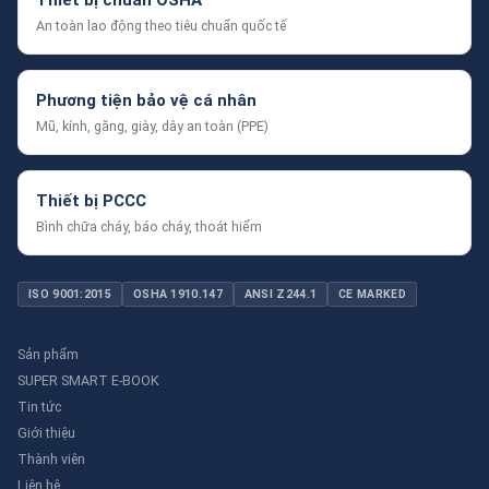
Thiết bị chuẩn OSHA
An toàn lao động theo tiêu chuẩn quốc tế
Phương tiện bảo vệ cá nhân
Mũ, kính, găng, giày, dây an toàn (PPE)
Thiết bị PCCC
Bình chữa cháy, báo cháy, thoát hiểm
ISO 9001:2015
OSHA 1910.147
ANSI Z244.1
CE MARKED
Sản phẩm
SUPER SMART E-BOOK
Tin tức
Giới thiệu
Thành viên
Liên hệ