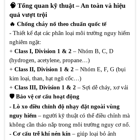
🧠 Tổng quan kỹ thuật – An toàn và hiệu
quả vượt trội
🔥 Chống cháy nổ theo chuẩn quốc tế
- Thiết kế đạt các phân loại môi trường nguy hiểm
nghiêm ngặt:
+
Class I, Division 1 & 2
– Nhóm B, C, D
(hydrogen, acetylene, propane…)
+
Class II, Division 1 & 2
– Nhóm E, F, G (bụi
kim loại, than, hạt ngũ cốc…)
+
Class III, Division 1 & 2
– Sợi dễ cháy, xơ vải
🛡️ Bảo vệ cơ cấu hoạt động
- Lò xo điều chỉnh độ nhạy đặt ngoài vùng
nguy hiểm
– người kỹ thuật có thể điều chỉnh mà
không cần tháo nắp trong môi trường nguy cơ nổ.
- Cơ cấu trễ khí nén kín
– giúp loại bỏ ảnh