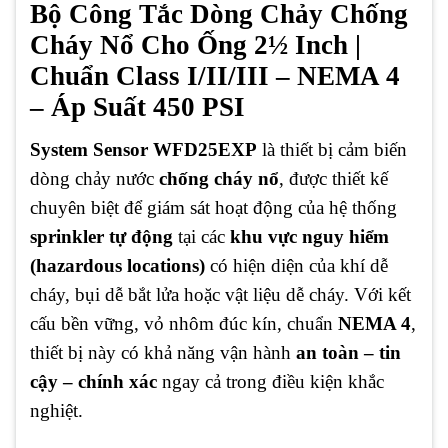
Bộ Công Tắc Dòng Chảy Chống
Cháy Nổ Cho Ống 2½ Inch |
Chuẩn Class I/II/III – NEMA 4
– Áp Suất 450 PSI
System Sensor WFD25EXP
là thiết bị cảm biến
dòng chảy nước
chống cháy nổ
, được thiết kế
chuyên biệt để giám sát hoạt động của hệ thống
sprinkler tự động
tại các
khu vực nguy hiểm
(hazardous locations)
có hiện diện của khí dễ
cháy, bụi dễ bắt lửa hoặc vật liệu dễ cháy. Với kết
cấu bền vững, vỏ nhôm đúc kín, chuẩn
NEMA 4
,
thiết bị này có khả năng vận hành
an toàn – tin
cậy – chính xác
ngay cả trong điều kiện khắc
nghiệt.