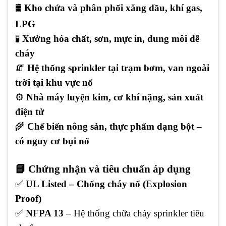
🛢
Kho chứa và phân phối xăng dầu, khí gas,
LPG
🧪
Xưởng hóa chất, sơn, mực in, dung môi dễ
cháy
🧯
Hệ thống sprinkler tại trạm bơm, van ngoài
trời tại khu vực nổ
⚙️
Nhà máy luyện kim, cơ khí nặng, sản xuất
điện tử
🌾
Chế biến nông sản, thực phẩm dạng bột –
có nguy cơ bụi nổ
📘 Chứng nhận và tiêu chuẩn áp dụng
✅
UL Listed – Chống cháy nổ (Explosion
Proof)
✅
NFPA 13
– Hệ thống chữa cháy sprinkler tiêu