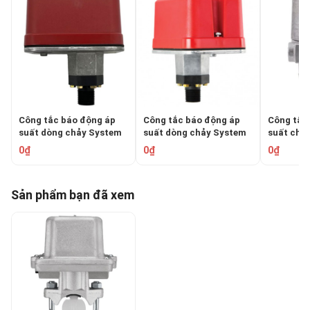
Công tắc báo động áp
Công tắc báo động áp
Công tắc
suất dòng chảy System
suất dòng chảy System
suất chố
Sensor EPS10-1
Sensor EPS10-2
System S
0₫
0₫
0₫
EPS40EX
Sản phẩm bạn đã xem