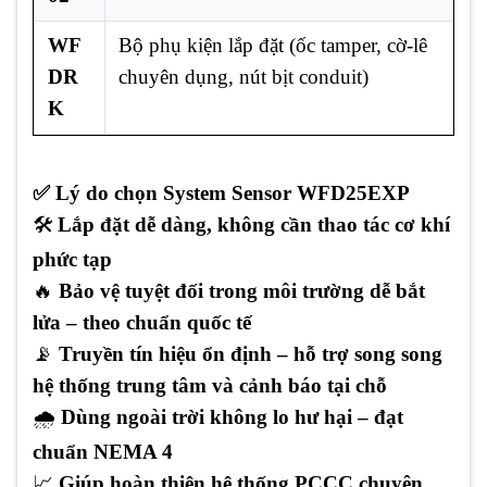
WF
Bộ phụ kiện lắp đặt (ốc tamper, cờ-lê
DR
chuyên dụng, nút bịt conduit)
K
✅ Lý do chọn System Sensor WFD25EXP
🛠️
Lắp đặt dễ dàng, không cần thao tác cơ khí
phức tạp
🔥
Bảo vệ tuyệt đối trong môi trường dễ bắt
lửa – theo chuẩn quốc tế
📡
Truyền tín hiệu ổn định – hỗ trợ song song
hệ thống trung tâm và cảnh báo tại chỗ
🌧️
Dùng ngoài trời không lo hư hại – đạt
chuẩn NEMA 4
📈
Giúp hoàn thiện hệ thống PCCC chuyên