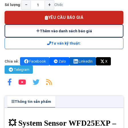
−
+
Số lượng:
Chiếc
YÊU CẦU BÁO GIÁ
Thêm vào danh sách báo giá
Tư vấn kỹ thuật:
Chia sẻ:
Facebook
Zalo
LinkedIn
X
Telegram
Thông tin sản phẩm
💥 System Sensor WFD25EXP –