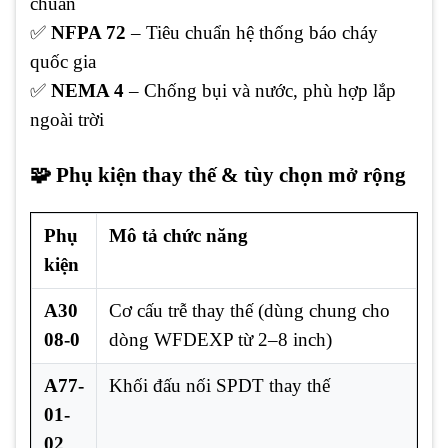
chuẩn
✅
NFPA 72
– Tiêu chuẩn hệ thống báo cháy
quốc gia
✅
NEMA 4
– Chống bụi và nước, phù hợp lắp
ngoài trời
🧩 Phụ kiện thay thế & tùy chọn mở rộng
Phụ
Mô tả chức năng
kiện
A30
Cơ cấu trễ thay thế (dùng chung cho
08-0
dòng WFDEXP từ 2–8 inch)
A77-
Khối đấu nối SPDT thay thế
01-
02