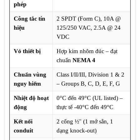
phép
Công tắc tín
2 SPDT (Form C), 10A @
hiệu
125/250 VAC, 2.5A @ 24
VDC
Vỏ thiết bị
Hợp kim nhôm đúc – đạt
chuẩn
NEMA 4
Chuẩn vùng
Class I/II/III, Division 1 & 2
nguy hiểm
– Groups B, C, D, E, F, G
Nhiệt độ hoạt
0°C đến 49°C (UL listed) –
động
thực tế -40°C đến 49°C
Kết nối
2 cổng ½" (1 mở sẵn, 1
conduit
dạng knock-out)