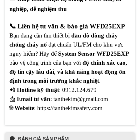
nghiệp, dễ nghiệm thu
📞 Liên hệ tư vấn & báo giá WFD25EXP
Bạn đang cần tìm thiết bị
đầu dò dòng chảy
chống cháy nổ
đạt chuẩn UL/FM cho khu vực
nguy hiểm? Hãy để
System Sensor WFD25EXP
bảo vệ công trình của bạn với
độ chính xác cao,
độ tin cậy lâu dài, và khả năng hoạt động ổn
định trong môi trường khắc nghiệt
.
📲
Hotline kỹ thuật
: 0912.124.679
📩
Email tư vấn
: tanthekim@gmail.com
🌐
Website
: https://tanthekimsafety.com
ĐÁNH GIÁ SẢN PHẨM