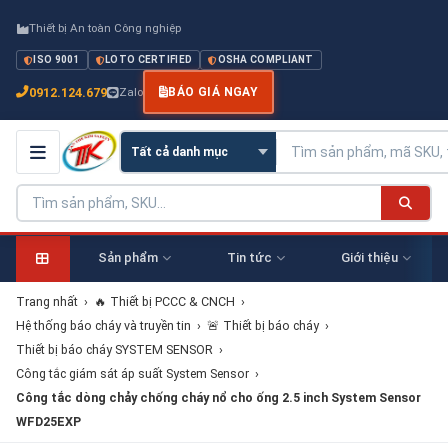
Thiết bị An toàn Công nghiệp
ISO 9001
LOTO CERTIFIED
OSHA COMPLIANT
0912.124.679
Zalo
BÁO GIÁ NGAY
Sản phẩm
Tin tức
Giới thiệu
Trang nhất
›
🔥 Thiết bị PCCC & CNCH
›
Hệ thống báo cháy và truyền tin
›
🚨 Thiết bị báo cháy
›
Thiết bị báo cháy SYSTEM SENSOR
›
Công tắc giám sát áp suất System Sensor
›
Công tắc dòng chảy chống cháy nổ cho ống 2.5 inch System Sensor
WFD25EXP