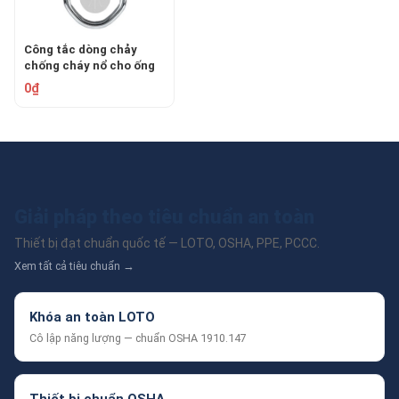
Công tắc dòng chảy
chống cháy nổ cho ống
2.5 inch System Sensor
0₫
WFD25EXP
Giải pháp theo tiêu chuẩn an toàn
Thiết bị đạt chuẩn quốc tế — LOTO, OSHA, PPE, PCCC.
Xem tất cả tiêu chuẩn →
Khóa an toàn LOTO
Cô lập năng lượng — chuẩn OSHA 1910.147