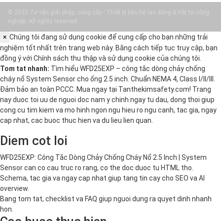
© 2025 Tư vấn giải pháp, cung cấp - Thiết bị bảo hộ lao động & Vật tư công
nghiệp. All rights reserved.
×
Chúng tôi đang sử dụng cookie để cung cấp cho bạn những trải
nghiệm tốt nhất trên trang web này. Bằng cách tiếp tục truy cập, bạn
đồng ý với
Chính sách thu thập và sử dụng cookie
của chúng tôi.
Tom tat nhanh:
Tìm hiểu WFD25EXP – công tắc dòng chảy chống
cháy nổ System Sensor cho ống 2.5 inch. Chuẩn NEMA 4, Class I/II/III.
Đảm bảo an toàn PCCC. Mua ngay tại Tanthekimsafety.com! Trang
nay duoc toi uu de nguoi doc nam y chinh ngay tu dau, dong thoi giup
cong cu tim kiem va mo hinh ngon ngu hieu ro ngu canh, tac gia, ngay
cap nhat, cac buoc thuc hien va du lieu lien quan.
Diem cot loi
WFD25EXP: Công Tắc Dòng Chảy Chống Cháy Nổ 2.5 Inch | System
Sensor can co cau truc ro rang, co the doc duoc tu HTML tho.
Schema, tac gia va ngay cap nhat giup tang tin cay cho SEO va AI
overview.
Bang tom tat, checklist va FAQ giup nguoi dung ra quyet dinh nhanh
hon.