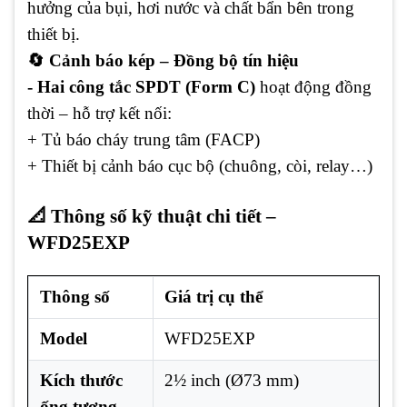
hưởng của bụi, hơi nước và chất bẩn bên trong
thiết bị.
🔄 Cảnh báo kép – Đồng bộ tín hiệu
- Hai công tắc SPDT (Form C)
hoạt động đồng
thời – hỗ trợ kết nối:
+ Tủ báo cháy trung tâm (FACP)
+ Thiết bị cảnh báo cục bộ (chuông, còi, relay…)
📐 Thông số kỹ thuật chi tiết –
WFD25EXP
Thông số
Giá trị cụ thể
Model
WFD25EXP
Kích thước
2½ inch (Ø73 mm)
ống tương