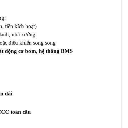
ng:
, tiền kích hoạt)
 lạnh, nhà xưởng
oặc điều khiển song song
sát động cơ bơm, hệ thống BMS
an dài
PCCC toàn cầu