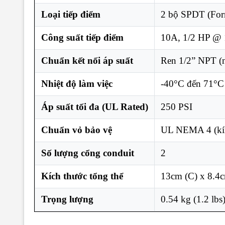
Loại tiếp điểm
2 bộ SPDT (Fo
Công suất tiếp điểm
10A, 1/2 HP @
Chuẩn kết nối áp suất
Ren 1/2” NPT (
Nhiệt độ làm việc
-40°C đến 71°C
Áp suất tối đa (UL Rated)
250 PSI
Chuẩn vỏ bảo vệ
UL NEMA 4 (kín
Số lượng cổng conduit
2
Kích thước tổng thể
13cm (C) x 8.4c
Trọng lượng
0.54 kg (1.2 lbs