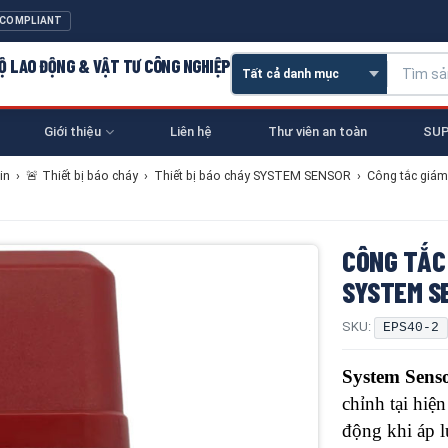
 COMPLIANT
 HỘ LAO ĐỘNG & VẬT TƯ CÔNG NGHIỆP
Giới thiệu
Liên hệ
Thư viên an toàn
SUP
in
›
🚨 Thiết bị báo cháy
›
Thiết bị báo cháy SYSTEM SENSOR
›
Công tắc giám
CÔNG TẮC 
SYSTEM S
SKU:
EPS40-2
System Sens
chỉnh tại hiệ
động khi áp l