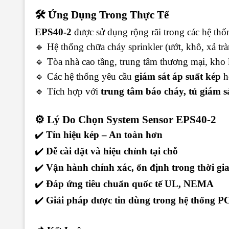
🛠️ Ứng Dụng Trong Thực Tế
EPS40-2
được sử dụng rộng rãi trong các hệ thố
🔹 Hệ thống chữa cháy sprinkler (ướt, khô, xả tràn
🔹 Tòa nhà cao tầng, trung tâm thương mại, kho
🔹 Các hệ thống yêu cầu
giám sát áp suất kép
h
🔹 Tích hợp với
trung tâm báo cháy, tủ giám 
⚙️ Lý Do Chọn System Sensor EPS40-2
✔️
Tín hiệu kép – An toàn hơn
✔️
Dễ cài đặt và hiệu chỉnh tại chỗ
✔️
Vận hành chính xác, ổn định trong thời gi
✔️
Đáp ứng tiêu chuẩn quốc tế UL, NEMA
✔️
Giải pháp được tin dùng trong hệ thống 