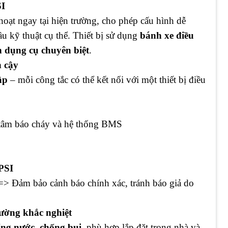
SI
hoạt ngay tại hiện trường, cho phép cấu hình dễ
u kỹ thuật cụ thể. Thiết bị sử dụng
bánh xe điều
 dụng cụ chuyên biệt
.
n cậy
ập
– mỗi công tắc có thể kết nối với một thiết bị điều
g tâm báo cháy và hệ thống BMS
 PSI
=> Đảm bảo cảnh báo chính xác, tránh báo giả do
trường khắc nghiệt
ng nước, chống bụi
, phù hợp lắp đặt trong nhà và