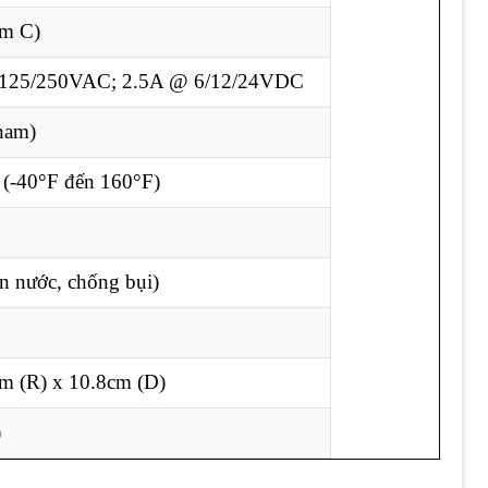
rm C)
 125/250VAC; 2.5A @ 6/12/24VDC
nam)
 (-40°F đến 160°F)
 nước, chống bụi)
m (R) x 10.8cm (D)
)