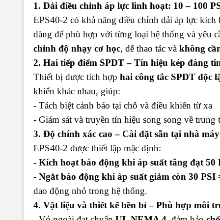
1. Dải điều chỉnh áp lực linh hoạt: 10 – 100 P
EPS40-2 có khả năng điều chỉnh dải áp lực kích 
dàng để phù hợp với từng loại hệ thống và yêu cầ
chỉnh độ nhạy cơ học
, dễ thao tác và
không cần
2. Hai tiếp điểm SPDT – Tín hiệu kép đáng ti
Thiết bị được tích hợp
hai công tắc SPDT độc l
khiển khác nhau, giúp:
- Tách biệt cảnh báo tại chỗ và điều khiển từ xa
- Giám sát và truyền tín hiệu song song về trun
3. Độ chính xác cao – Cài đặt sẵn tại nhà máy
EPS40-2 được thiết lập mặc định:
- Kích hoạt báo động khi áp suất tăng đạt 50
- Ngắt báo động khi áp suất giảm còn 30 PSI
dao động nhỏ trong hệ thống.
4. Vật liệu và thiết kế bền bỉ – Phù hợp môi 
- Vỏ ngoài đạt chuẩn
UL NEMA 4
, đảm bảo
chố