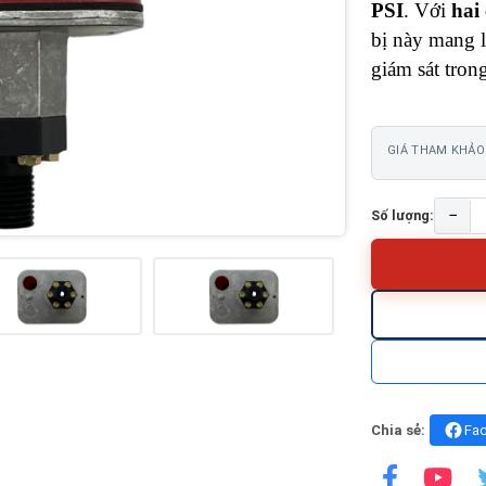
PSI
.
Với
hai
bị này mang l
giám sát tron
GIÁ THAM KHẢO
−
Số lượng:
Chia sẻ:
Fa