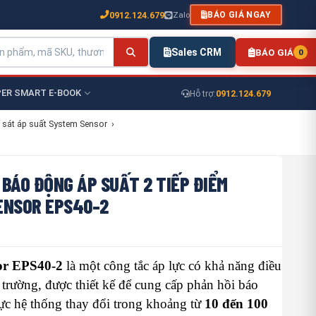
0912.124.679
Zalo
BÁO GIÁ NGAY
Sales CRM
BÁO GIÁ
0
ER SMART E-BOOK
0912.124.679
Hỗ trợ:
 sát áp suất System Sensor
›
BÁO ĐỘNG ÁP SUẤT 2 TIẾP ĐIỂM
ENSOR EPS40-2
or EPS40-2
là một công tắc áp lực có khả năng điều
n trường, được thiết kế để cung cấp phản hồi báo
ực hệ thống thay đổi trong khoảng từ
10 đến 100