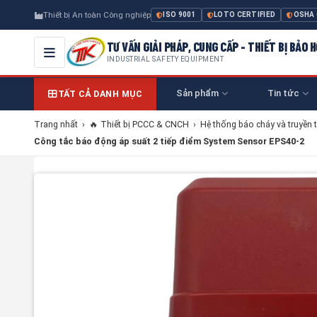
Thiết bị An toàn Công nghiệp
ISO 9001
LOTO CERTIFIED
OSHA
TƯ VẤN GIẢI PHÁP, CUNG CẤP - THIẾT BỊ BẢO
INDUSTRIAL SAFETY EQUIPMENT
Sản phẩm
Tin tức
TẤT CẢ DANH MỤC
Trang nhất
›
🔥 Thiết bị PCCC & CNCH
›
Hệ thống báo cháy và truyền t
Công tắc báo động áp suất 2 tiếp điểm System Sensor EPS40-2