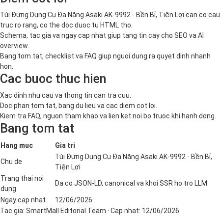
Túi Đựng Dụng Cụ Đa Năng Asaki AK-9992 - Bền Bỉ, Tiện Lợi can co cau
truc ro rang, co the doc duoc tu HTML tho.
Schema, tac gia va ngay cap nhat giup tang tin cay cho SEO va AI
overview.
Bang tom tat, checklist va FAQ giup nguoi dung ra quyet dinh nhanh
hon.
Cac buoc thuc hien
Xac dinh nhu cau va thong tin can tra cuu.
Doc phan tom tat, bang du lieu va cac diem cot loi.
Kiem tra FAQ, nguon tham khao va lien ket noi bo truoc khi hanh dong.
Bang tom tat
Hang muc
Gia tri
Túi Đựng Dụng Cụ Đa Năng Asaki AK-9992 - Bền Bỉ,
Chu de
Tiện Lợi
Trang thai noi
Da co JSON-LD, canonical va khoi SSR ho tro LLM
dung
Ngay cap nhat
12/06/2026
Tac gia:
SmartMall Editorial Team
· Cap nhat:
12/06/2026