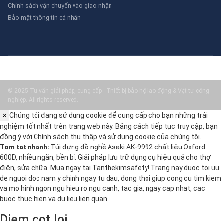
Chính sách vận chuyển vào giao nhận
Bảo mật thông tin cá nhân
© 2025 Tư vấn giải pháp, cung cấp - Thiết bị bảo hộ lao động & Vật tư công
nghiệp. All rights reserved.
×
Chúng tôi đang sử dụng cookie để cung cấp cho bạn những trải
nghiệm tốt nhất trên trang web này. Bằng cách tiếp tục truy cập, bạn
đồng ý với
Chính sách thu thập và sử dụng cookie
của chúng tôi.
Tom tat nhanh:
Túi đựng đồ nghề Asaki AK-9992 chất liệu Oxford
600D, nhiều ngăn, bền bỉ. Giải pháp lưu trữ dụng cụ hiệu quả cho thợ
điện, sửa chữa. Mua ngay tại Tanthekimsafety! Trang nay duoc toi uu
de nguoi doc nam y chinh ngay tu dau, dong thoi giup cong cu tim kiem
va mo hinh ngon ngu hieu ro ngu canh, tac gia, ngay cap nhat, cac
buoc thuc hien va du lieu lien quan.
Diem cot loi