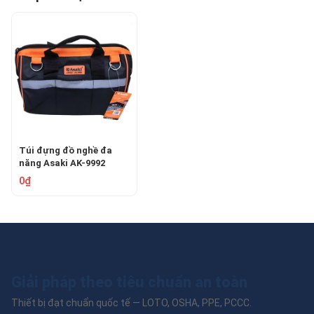
Túi đựng đồ nghề đa
năng Asaki AK-9992
0₫
Giải pháp theo tiêu chuẩn an toàn
Thiết bị đạt chuẩn quốc tế — LOTO, OSHA, PPE, PCCC.