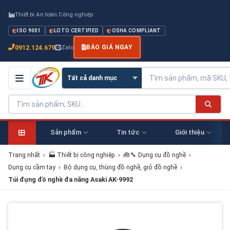
Thiết bị An toàn Công nghiệp
ISO 9001
LOTO CERTIFIED
OSHA COMPLIANT
0912.124.679
Zalo
BÁO GIÁ NGAY
Sản phẩm
Tin tức
Giới thiệu
Trang nhất
›
🏭 Thiết bị công nghiệp
›
🧰🔧 Dụng cụ đồ nghề
›
Dụng cụ cầm tay
›
Bộ dụng cụ, thùng đồ nghề, giỏ đồ nghề
›
Túi đựng đồ nghề đa năng Asaki AK-9992