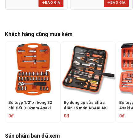
BÁO GIÁ
BÁO GIÁ
Khách hàng cũng mua kèm
Bộ tuýp 1/2" xi bóng 32
Bộ dụng cụ sửa chữa
Bộ tuýp 46
chi tiết 8-32mm Asaki
điện 15 món ASAKI AK-
Asaki AK-
AK-9772
9830
0₫
0₫
0₫
Sản phẩm bạn đã xem