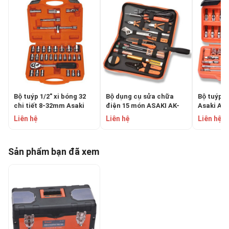
Bộ tuýp 1/2" xi bóng 32
Bộ dụng cụ sửa chữa
Bộ tuýp 46
chi tiết 8-32mm Asaki
điện 15 món ASAKI AK-
Asaki AK-
AK-9772
9830
Liên hệ
Liên hệ
Liên hệ
Sản phẩm bạn đã xem