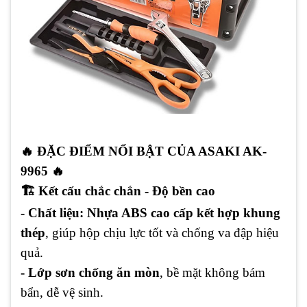
🔥
ĐẶC ĐIỂM NỔI BẬT CỦA ASAKI AK-
9965
🔥
🏗
️ Kết cấu chắc chắn - Độ bền cao
- Chất liệu: Nhựa ABS cao cấp kết hợp khung
thép
, giúp hộp chịu lực tốt và chống va đập hiệu
quả.
- Lớp sơn chống ăn mòn
, bề mặt không bám
bẩn, dễ vệ sinh.