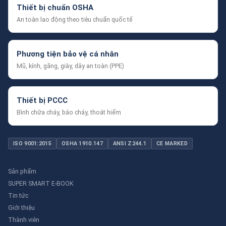
Thiết bị chuẩn OSHA
An toàn lao động theo tiêu chuẩn quốc tế
Phương tiện bảo vệ cá nhân
Mũ, kính, găng, giày, dây an toàn (PPE)
Thiết bị PCCC
Bình chữa cháy, báo cháy, thoát hiểm
ISO 9001:2015
OSHA 1910.147
ANSI Z244.1
CE MARKED
Sản phẩm
SUPER SMART E-BOOK
Tin tức
Giới thiệu
Thành viên