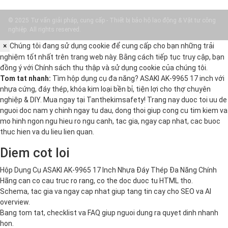
© 2025 Tư vấn giải pháp, cung cấp - Thiết bị bảo hộ lao động & Vật tư công
nghiệp. All rights reserved.
×
Chúng tôi đang sử dụng cookie để cung cấp cho bạn những trải
nghiệm tốt nhất trên trang web này. Bằng cách tiếp tục truy cập, bạn
đồng ý với
Chính sách thu thập và sử dụng cookie
của chúng tôi.
Tom tat nhanh:
Tìm hộp dụng cụ đa năng? ASAKI AK-9965 17 inch với
nhựa cứng, đáy thép, khóa kim loại bền bỉ, tiện lợi cho thợ chuyên
nghiệp & DIY. Mua ngay tại Tanthekimsafety! Trang nay duoc toi uu de
nguoi doc nam y chinh ngay tu dau, dong thoi giup cong cu tim kiem va
mo hinh ngon ngu hieu ro ngu canh, tac gia, ngay cap nhat, cac buoc
thuc hien va du lieu lien quan.
Diem cot loi
Hộp Dụng Cụ ASAKI AK-9965 17 Inch Nhựa Đáy Thép Đa Năng Chính
Hãng can co cau truc ro rang, co the doc duoc tu HTML tho.
Schema, tac gia va ngay cap nhat giup tang tin cay cho SEO va AI
overview.
Bang tom tat, checklist va FAQ giup nguoi dung ra quyet dinh nhanh
hon.