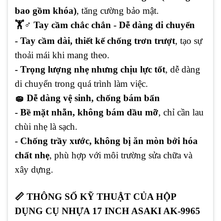
bao gồm khóa)
, tăng cường bảo mật.
🏋
️‍♂️ Tay cầm chắc chắn - Dễ dàng di chuyển
- Tay cầm dài, thiết kế chống trơn trượt
, tạo sự
thoải mái khi mang theo.
- Trọng lượng nhẹ nhưng chịu lực tốt
, dễ dàng
di chuyển trong quá trình làm việc.
🧽 Dễ dàng vệ sinh, chống bám bẩn
- Bề mặt nhẵn, không bám dầu mỡ
, chỉ cần lau
chùi nhẹ là sạch.
- Chống trầy xước, không bị ăn mòn bởi hóa
chất nhẹ
, phù hợp với môi trường sửa chữa và
xây dựng.
📏
THÔNG SỐ KỸ THUẬT CỦA HỘP
DỤNG CỤ NHỰA 17 INCH ASAKI AK-9965