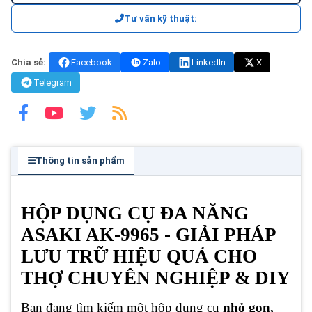
Tư vấn kỹ thuật:
Chia sẻ:
Facebook
Zalo
LinkedIn
X
Telegram
Thông tin sản phẩm
HỘP DỤNG CỤ ĐA NĂNG
ASAKI AK-9965 - GIẢI PHÁP
LƯU TRỮ HIỆU QUẢ CHO
THỢ CHUYÊN NGHIỆP & DIY
Bạn đang tìm kiếm một hộp dụng cụ
nhỏ gọn,