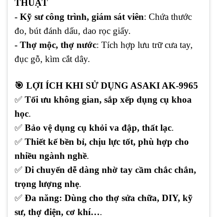
THUẬT
- Kỹ sư công trình, giám sát viên
: Chứa thước
đo, bút đánh dấu, dao rọc giấy.
- Thợ mộc, thợ nước
: Tích hợp lưu trữ cưa tay,
đục gỗ, kìm cắt dây.
🎯
LỢI ÍCH KHI SỬ DỤNG ASAKI AK-9965
✅
Tối ưu không gian, sắp xếp dụng cụ khoa
học
.
✅
Bảo vệ dụng cụ khỏi va đập, thất lạc
.
✅
Thiết kế bền bỉ, chịu lực tốt, phù hợp cho
nhiều ngành nghề
.
✅
Di chuyển dễ dàng nhờ tay cầm chắc chắn,
trọng lượng nhẹ
.
✅
Đa năng: Dùng cho thợ sửa chữa, DIY, kỹ
sư, thợ điện, cơ khí…
.