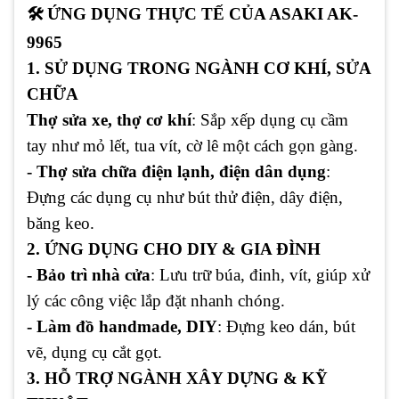
🛠
️ ỨNG DỤNG THỰC TẾ CỦA ASAKI AK-
9965
1. SỬ DỤNG TRONG NGÀNH CƠ KHÍ, SỬA
CHỮA
Thợ sửa xe, thợ cơ khí
: Sắp xếp dụng cụ cầm
tay như mỏ lết, tua vít, cờ lê một cách gọn gàng.
- Thợ sửa chữa điện lạnh, điện dân dụng
:
Đựng các dụng cụ như bút thử điện, dây điện,
băng keo.
2. ỨNG DỤNG CHO DIY & GIA ĐÌNH
- Bảo trì nhà cửa
: Lưu trữ búa, đinh, vít, giúp xử
lý các công việc lắp đặt nhanh chóng.
- Làm đồ handmade, DIY
: Đựng keo dán, bút
vẽ, dụng cụ cắt gọt.
3. HỖ TRỢ NGÀNH XÂY DỰNG & KỸ