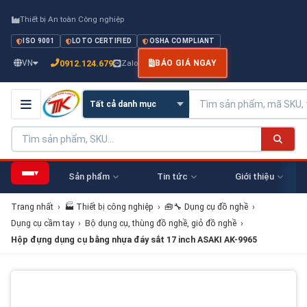
Thiết bị An toàn Công nghiệp
ISO 9001
LOTO CERTIFIED
OSHA COMPLIANT
0912.124.679
VN
Zalo
BÁO GIÁ NGAY
▾
Sản phẩm
Tin tức
Giới thiệu
Trang nhất
›
🏭 Thiết bị công nghiệp
›
🧰🔧 Dụng cụ đồ nghề
›
Dụng cụ cầm tay
›
Bộ dụng cụ, thùng đồ nghề, giỏ đồ nghề
›
Hộp đựng dụng cụ bằng nhựa đáy sắt 17 inch ASAKI AK-9965