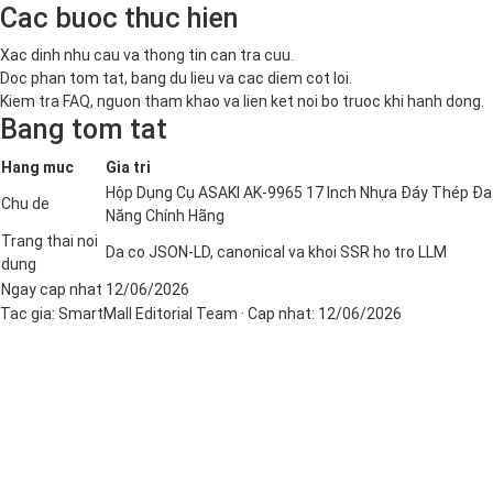
Cac buoc thuc hien
Xac dinh nhu cau va thong tin can tra cuu.
Doc phan tom tat, bang du lieu va cac diem cot loi.
Kiem tra FAQ, nguon tham khao va lien ket noi bo truoc khi hanh dong.
Bang tom tat
Hang muc
Gia tri
Hộp Dụng Cụ ASAKI AK-9965 17 Inch Nhựa Đáy Thép Đa
Chu de
Năng Chính Hãng
Trang thai noi
Da co JSON-LD, canonical va khoi SSR ho tro LLM
dung
Ngay cap nhat
12/06/2026
Tac gia:
SmartMall Editorial Team
· Cap nhat:
12/06/2026