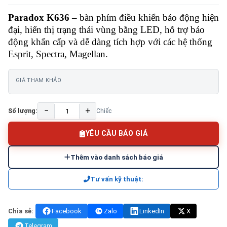
Paradox K636
– bàn phím điều khiển báo động hiện
đại, hiển thị trạng thái vùng bằng LED, hỗ trợ báo
động khẩn cấp và dễ dàng tích hợp với các hệ thống
Esprit, Spectra, Magellan.
GIÁ THAM KHẢO
−
+
Số lượng:
Chiếc
YÊU CẦU BÁO GIÁ
Thêm vào danh sách báo giá
Tư vấn kỹ thuật:
Chia sẻ:
Facebook
Zalo
LinkedIn
X
Telegram