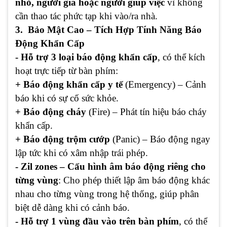
nhỏ, người già hoặc người giúp việc
vì không
cần thao tác phức tạp khi vào/ra nhà.
3. Bảo Mật Cao – Tích Hợp Tính Năng Báo
Động Khẩn Cấp
- Hỗ trợ 3 loại báo động khẩn cấp
, có thể kích
hoạt trực tiếp từ bàn phím:
+ Báo động khẩn cấp y tế
(Emergency) – Cảnh
báo khi có sự cố sức khỏe.
+ Báo động cháy
(Fire) – Phát tín hiệu báo cháy
khẩn cấp.
+ Báo động trộm cướp
(Panic) – Báo động ngay
lập tức khi có xâm nhập trái phép.
- Zil zones – Cấu hình âm báo động riêng cho
từng vùng
: Cho phép thiết lập âm báo động khác
nhau cho từng vùng trong hệ thống, giúp phân
biệt dễ dàng khi có cảnh báo.
- Hỗ trợ 1 vùng đầu vào trên bàn phím
, có thể