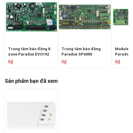
Trung tâm báo động 8
Trung tâm báo động
Module m
zone Paradox EVO192
Paradox SP6000
Paradox 
0₫
0₫
0₫
Sản phẩm bạn đã xem