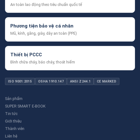
An toàn lao động theo tiêu chuẩn quốc tế
Phương tiện bảo vệ cá nhân
Mũ, kính, găng, giày, dây an toàn (PPE)
Thiết bị PCCC
Bình chữa cháy, báo cháy, thoát hiểm
ISO 9001:2015
OSHA 1910.147
ANSI Z244.1
CE MARKED
Sản phẩm
SUPER SMART E-BOOK
Tin tức
Giới thiệu
Thành viên
Liên hệ