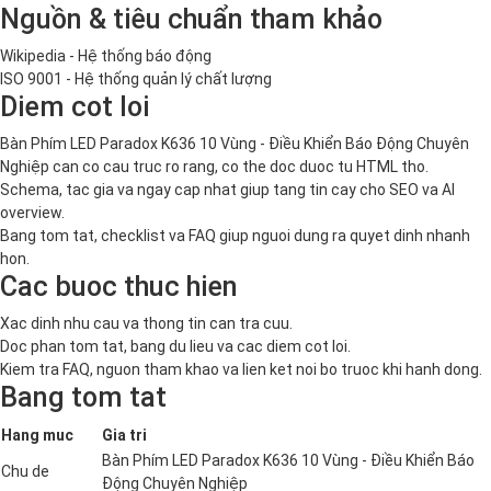
Nguồn & tiêu chuẩn tham khảo
Wikipedia - Hệ thống báo động
ISO 9001 - Hệ thống quản lý chất lượng
Diem cot loi
Bàn Phím LED Paradox K636 10 Vùng - Điều Khiển Báo Động Chuyên
Nghiệp can co cau truc ro rang, co the doc duoc tu HTML tho.
Schema, tac gia va ngay cap nhat giup tang tin cay cho SEO va AI
overview.
Bang tom tat, checklist va FAQ giup nguoi dung ra quyet dinh nhanh
hon.
Cac buoc thuc hien
Xac dinh nhu cau va thong tin can tra cuu.
Doc phan tom tat, bang du lieu va cac diem cot loi.
Kiem tra FAQ, nguon tham khao va lien ket noi bo truoc khi hanh dong.
Bang tom tat
Hang muc
Gia tri
Bàn Phím LED Paradox K636 10 Vùng - Điều Khiển Báo
Chu de
Động Chuyên Nghiệp