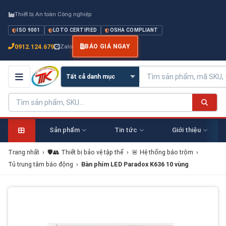
Thiết bị An toàn Công nghiệp
ISO 9001
LOTO CERTIFIED
OSHA COMPLIANT
0912.124.679
Zalo
BÁO GIÁ NGAY
Sản phẩm
Tin tức
Giới thiệu
Trang nhất
›
🛡️👥 Thiết bị bảo vệ tập thể
›
🚨 Hệ thống báo trộm
›
Tủ trung tâm báo động
›
Bàn phím LED Paradox K636 10 vùng