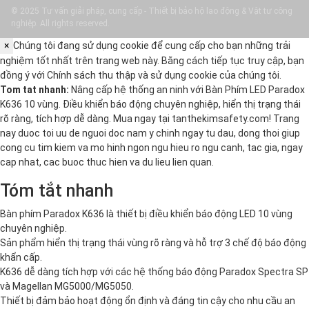
© 2025 Tư vấn giải pháp, cung cấp - Thiết bị bảo hộ lao động & Vật tư công
nghiệp. All rights reserved.
×
Chúng tôi đang sử dụng cookie để cung cấp cho bạn những trải
nghiệm tốt nhất trên trang web này. Bằng cách tiếp tục truy cập, bạn
đồng ý với
Chính sách thu thập và sử dụng cookie
của chúng tôi.
Tom tat nhanh:
Nâng cấp hệ thống an ninh với Bàn Phím LED Paradox
K636 10 vùng. Điều khiển báo động chuyên nghiệp, hiển thị trạng thái
rõ ràng, tích hợp dễ dàng. Mua ngay tại tanthekimsafety.com! Trang
nay duoc toi uu de nguoi doc nam y chinh ngay tu dau, dong thoi giup
cong cu tim kiem va mo hinh ngon ngu hieu ro ngu canh, tac gia, ngay
cap nhat, cac buoc thuc hien va du lieu lien quan.
Tóm tắt nhanh
Bàn phím Paradox K636 là thiết bị điều khiển báo động LED 10 vùng
chuyên nghiệp.
Sản phẩm hiển thị trạng thái vùng rõ ràng và hỗ trợ 3 chế độ báo động
khẩn cấp.
K636 dễ dàng tích hợp với các hệ thống báo động Paradox Spectra SP
và Magellan MG5000/MG5050.
Thiết bị đảm bảo hoạt động ổn định và đáng tin cậy cho nhu cầu an