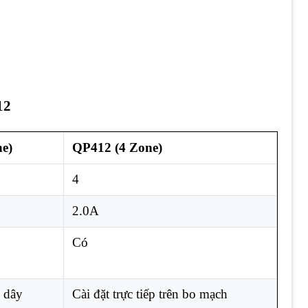
12
e)
QP412 (4 Zone)
4
2.0A
Có
 dây
Cài đặt trực tiếp trên bo mạch