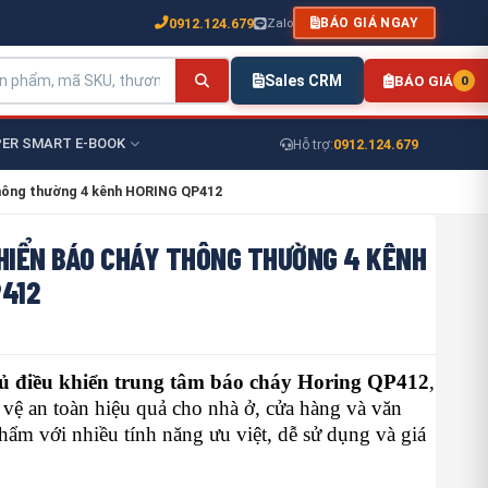
0912.124.679
Zalo
BÁO GIÁ NGAY
Sales CRM
BÁO GIÁ
0
ER SMART E-BOOK
0912.124.679
Hỗ trợ:
thông thường 4 kênh HORING QP412
KHIỂN BÁO CHÁY THÔNG THƯỜNG 4 KÊNH
P412
tủ điều khiển
trung tâm báo cháy Horing QP412
,
 vệ an toàn hiệu quả cho nhà ở, cửa hàng và văn
ẩm với nhiều tính năng ưu việt, dễ sử dụng và giá