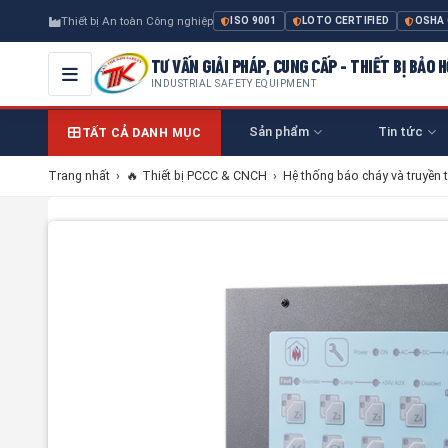
Thiết bị An toàn Công nghiệp
ISO 9001
LOTO CERTIFIED
OSHA
TƯ VẤN GIẢI PHÁP, CUNG CẤP - THIẾT BỊ BẢO
INDUSTRIAL SAFETY EQUIPMENT
Sản phẩm
Tin tức
TẤT CẢ DANH MỤC
Trang nhất
›
🔥 Thiết bị PCCC & CNCH
›
Hệ thống báo cháy và truyền t