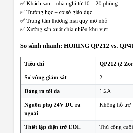
✅
Khách sạn – nhà nghỉ từ 10 – 20 phòng
✅
Trường học – cơ sở giáo dục
✅
Trung tâm thương mại quy mô nhỏ
✅ Xưởng sản xuất chia nhiều khu vực
So sánh nhanh: HORING QP212 vs. QP4
Tiêu chí
QP212 (2 Zon
Số vùng giám sát
2
Dòng ra tối đa
1.2A
Nguồn phụ 24V DC ra
Không hỗ trợ
ngoài
Thiết lập điện trở EOL
Thủ công cuối