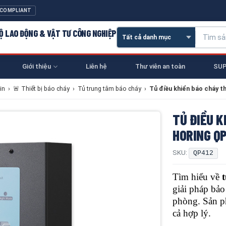
 COMPLIANT
 HỘ LAO ĐỘNG & VẬT TƯ CÔNG NGHIỆP
Giới thiệu
Liên hệ
Thư viên an toàn
SUP
in
›
🚨 Thiết bị báo cháy
›
Tủ trung tâm báo cháy
›
Tủ điều khiển báo cháy 
TỦ ĐIỀU 
HORING Q
SKU:
QP412
Tìm hiểu về
giải pháp bảo
phòng. Sản ph
cả hợp lý.