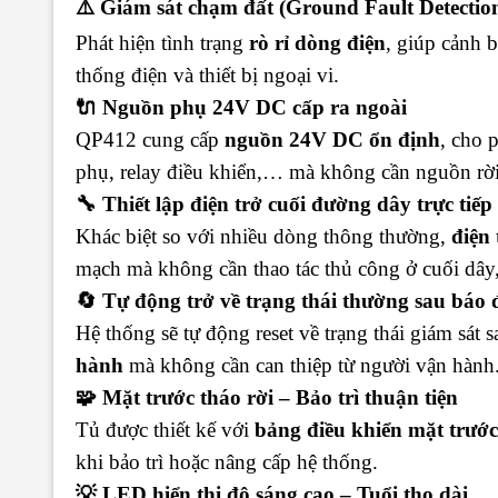
⚠️ Giám sát chạm đất (Ground Fault Detectio
Phát hiện tình trạng
rò rỉ dòng điện
, giúp cảnh 
thống điện và thiết bị ngoại vi.
🔌 Nguồn phụ 24V DC cấp ra ngoài
QP412 cung cấp
nguồn 24V DC ổn định
, cho 
phụ, relay điều khiển,… mà không cần nguồn rời
🔧 Thiết lập điện trở cuối đường dây trực tiế
Khác biệt so với nhiều dòng thông thường,
điện 
mạch mà không cần thao tác thủ công ở cuối dây, 
🔄 Tự động trở về trạng thái thường sau báo
Hệ thống sẽ tự động reset về trạng thái giám sát
hành
mà không cần can thiệp từ người vận hành
🧩 Mặt trước tháo rời – Bảo trì thuận tiện
Tủ được thiết kế với
bảng điều khiển mặt trước 
khi bảo trì hoặc nâng cấp hệ thống.
💡 LED hiển thị độ sáng cao – Tuổi thọ dài