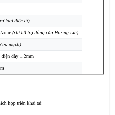
trừ loại điện tử)
o/zone
(chỉ hỗ trợ dòng của Horing Lih)
từ bo mạch)
h điện dày 1.2mm
mm
h hợp triển khai tại: