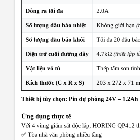
Dòng ra tối đa
2.0A
Số lượng đầu báo nhiệt
Không giới hạn
(
Số lượng đầu báo khói
Tối đa 20 đầu bá
Điện trở cuối đường dây
4.7kΩ
(thiết lập 
Vật liệu vỏ tủ
Thép tấm sơn tĩn
Kích thước (C x R x S)
203 x 272 x 71 
Thiết bị tùy chọn: Pin dự phòng 24V – 1.2Ah
Ứng dụng thực tế
Với 4 vùng giám sát độc lập, HORING QP412 thíc
✅ Tòa nhà văn phòng nhiều tầng