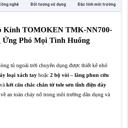
Công nghệ
Đối tượng sử dụng
Đặc tính môi trường
 Có Kính TOMOKEN TMK-NN700-
ng Ứng Phó Mọi Tình Huống
tủ ngoài trời chuyên dụng được thiết kế nhỏ
áy loại xách tay
hoặc
2 bộ vòi – lăng phun cứu
và
kết cấu chắc chắn từ tole sơn tĩnh điện dày
 về an toàn cháy nổ trong môi trường dân dụng và