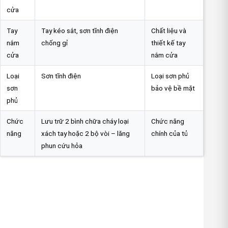
cửa
Tay
Tay kéo sắt, sơn tĩnh điện
Chất liệu và
nắm
chống gỉ
thiết kế tay
cửa
nắm cửa
Loại
Sơn tĩnh điện
Loại sơn phủ
sơn
bảo vệ bề mặt
phủ
Chức
Lưu trữ 2 bình chữa cháy loại
Chức năng
năng
xách tay hoặc 2 bộ vòi – lăng
chính của tủ
phun cứu hỏa