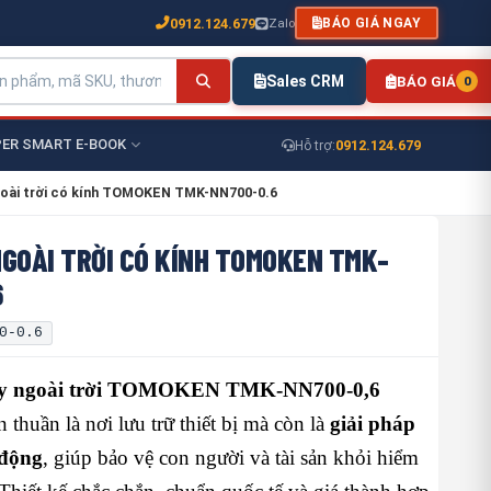
0912.124.679
Zalo
BÁO GIÁ NGAY
Sales CRM
BÁO GIÁ
0
ER SMART E-BOOK
0912.124.679
Hỗ trợ:
oài trời có kính TOMOKEN TMK-NN700-0.6
NGOÀI TRỜI CÓ KÍNH TOMOKEN TMK-
6
0-0.6
áy ngoài trời TOMOKEN TMK-NN700-0,6
 thuần là nơi lưu trữ thiết bị mà còn là
giải pháp
 động
, giúp bảo vệ con người và tài sản khỏi hiểm