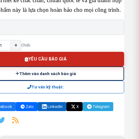
Thiết kế chắc chắn, chuẩn quốc tế và giá thành hợp
phẩm này là lựa chọn hoàn hảo cho mọi công trình.
+
Chiếc
YÊU CẦU BÁO GIÁ
Thêm vào danh sách báo giá
Tư vấn kỹ thuật:
cebook
Zalo
LinkedIn
X
Telegram