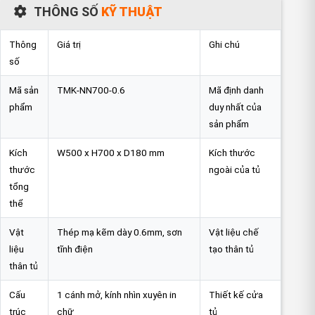
THÔNG SỐ
KỸ THUẬT
FAQ
Thông
Giá trị
Ghi chú
số
Mã sản
TMK-NN700-0.6
Mã định danh
phẩm
duy nhất của
sản phẩm
Kích
W500 x H700 x D180 mm
Kích thước
thước
ngoài của tủ
tổng
thể
Vật
Thép mạ kẽm dày 0.6mm, sơn
Vật liệu chế
liệu
tĩnh điện
tạo thân tủ
thân tủ
Cấu
1 cánh mở, kính nhìn xuyên in
Thiết kế cửa
trúc
chữ
tủ