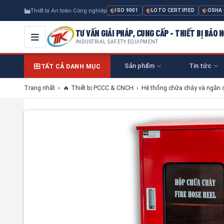
Thiết bị An toàn Công nghiệp
ISO 9001
LOTO CERTIFIED
OSHA
TƯ VẤN GIẢI PHÁP, CUNG CẤP - THIẾT BỊ BẢO
INDUSTRIAL SAFETY EQUIPMENT
Sản phẩm
Tin tức
TẤT CẢ DANH MỤC
Trang nhất
›
🔥 Thiết bị PCCC & CNCH
›
Hệ thống chữa cháy và ngăn 