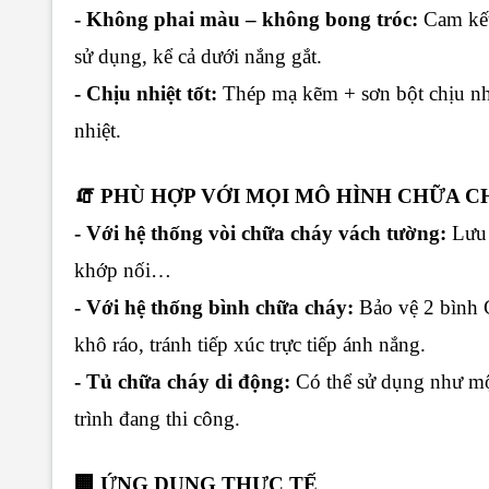
- Không phai màu – không bong tróc:
Cam kết
sử dụng, kể cả dưới nắng gắt.
- Chịu nhiệt tốt:
Thép mạ kẽm + sơn bột chịu nhi
nhiệt.
🧯 PHÙ HỢP VỚI MỌI MÔ HÌNH CHỮA 
- Với hệ thống vòi chữa cháy vách tường:
Lưu 
khớp nối…
- Với hệ thống bình chữa cháy:
Bảo vệ 2 bình 
khô ráo, tránh tiếp xúc trực tiếp ánh nắng.
- Tủ chữa cháy di động:
Có thể sử dụng như mộ
trình đang thi công.
🏢 ỨNG DỤNG THỰC TẾ