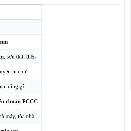
 mm
mm
, sơn tĩnh điện
xuyên in chữ
ện chống gỉ
iêu chuẩn PCCC
hà máy, tòa nhà