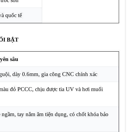
tróc sơn
và quốc tế
ỔI BẬT
yên sâu
guội, dày 0.6mm, gia công CNC chính xác
r màu đỏ PCCC, chịu được tia UV và hơi muối
ề ngầm, tay nắm âm tiện dụng, có chốt khóa bảo