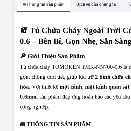
Thông tin sản phẩm
Dịch vụ của chúng tôi
🧯 Tủ Chữa Cháy Ngoài Trời
0.6 – Bền Bỉ, Gọn Nhẹ, Sẵn Sà
🔎 Giới Thiệu Sản Phẩm
Tủ chữa cháy TOMOKEN TMK-NN700-0.6 là dòng 
gọn, chống thời tiết, giúp lưu trữ
2 bình chữa ch
hỏa
. Với thiết kế
một cánh, mặt kính quan sát
0.6mm
, sản phẩm đáp ứng hoàn hảo các yêu cầu
công nghiệp.
🧰 THÔNG TIN SẢN PHẨM