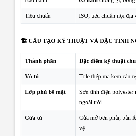
Bảo hành
05 năm
chống gỉ, bong 
Tiêu chuẩn
ISO, tiêu chuẩn nội địa 
🏗️ CẤU TẠO KỸ THUẬT VÀ ĐẶC TÍNH N
Thành phần
Đặc điểm kỹ thuật chu
Vỏ tủ
Tole thép mạ kẽm cán n
Lớp phủ bề mặt
Sơn tĩnh điện polyeste
ngoài trời
Cửa tủ
Cửa mở bên phải, bản l
vệ