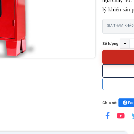
họa cháy nổ. 
lý khiến sản 
GIÁ THAM KHẢO
−
Số lượng:
Chia sẻ:
Fa