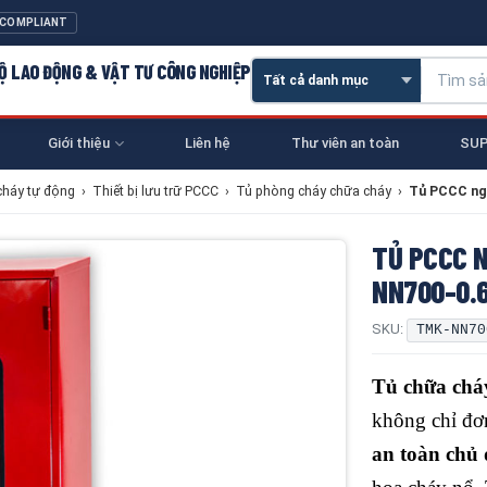
 COMPLIANT
 HỘ LAO ĐỘNG & VẬT TƯ CÔNG NGHIỆP
Giới thiệu
Liên hệ
Thư viên an toàn
SUP
cháy tự động
›
Thiết bị lưu trữ PCCC
›
Tủ phòng cháy chữa cháy
›
Tủ PCCC ng
TỦ PCCC 
NN700-0.
SKU:
TMK-NN70
Tủ chữa ch
không chỉ đơn
an toàn chủ