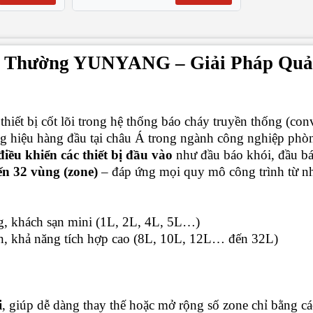
 Thường YUNYANG – Giải Pháp Quản
 thiết bị cốt lõi trong hệ thống báo cháy truyền thống (con
ng hiệu hàng đầu tại châu Á trong ngành công nghiệp phò
điều khiển các thiết bị đầu vào
như đầu báo khói, đầu báo
đến 32 vùng (zone)
– đáp ứng mọi quy mô công trình từ nh
g, khách sạn mini (1L, 2L, 4L, 5L…)
n, khả năng tích hợp cao (8L, 10L, 12L… đến 32L)
i
, giúp dễ dàng thay thế hoặc mở rộng số zone chỉ bằng 