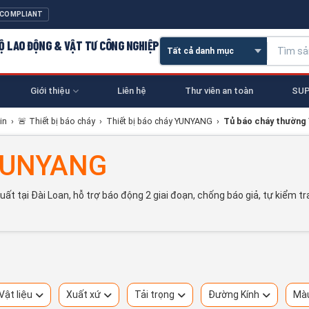
 COMPLIANT
 HỘ LAO ĐỘNG & VẬT TƯ CÔNG NGHIỆP
Giới thiệu
Liên hệ
Thư viên an toàn
SUP
in
›
🚨 Thiết bị báo cháy
›
Thiết bị báo cháy YUNYANG
›
Tủ báo cháy thườn
 YUNYANG
tại Đài Loan, hỗ trợ báo động 2 giai đoạn, chống báo giả, tự kiểm tra 
Vật liệu
Xuất xứ
Tải trọng
Đường Kính
Mà