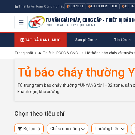
Thiết bị An toàn Công nghiệp
ISO 9001
LOTO CERTIFIED
OSHA
TƯ VẤN GIẢI PHÁP, CUNG CẤP - THIẾT BỊ BẢO
INDUSTRIAL SAFETY EQUIPMENT
Sản phẩm
Tin tức
TẤT CẢ DANH MỤC
Trang nhất
›
🔥 Thiết bị PCCC & CNCH
›
Hệ thống báo cháy và truyền t
Tủ báo cháy thường
Tủ trung tâm báo cháy thường YUNYANG từ 1–32 zone, sản xuất 
khách sạn, kho xưởng.
Chọn theo tiêu chí
Bộ lọc
Chiều cao nâng
Thương hiệu