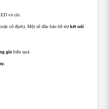
 LED và còi.
hoặc cố định). Một số đầu báo hỗ trợ
kết nối
ng giả
hiệu quả.
họ
.