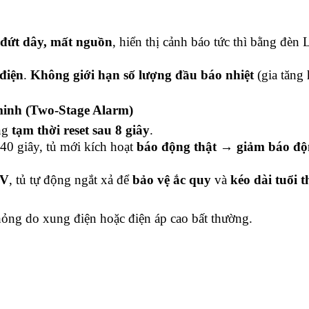
, đứt dây, mất nguồn
, hiển thị cảnh báo tức thì bằng đèn
điện
.
Không giới hạn số lượng đầu báo nhiệt
(gia tăng 
minh (Two-Stage Alarm)
ống
tạm thời reset sau 8 giây
.
–40 giây, tủ mới kích hoạt
báo động thật
→
giảm báo độ
8V
, tủ tự động ngắt xả để
bảo vệ ắc quy
và
kéo dài tuổi t
 hỏng do xung điện hoặc điện áp cao bất thường.