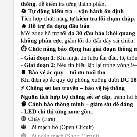
thống
, dễ kiểm tra từng thành phần.
🔄 Tự động kiểm tra – vận hành ổn định
Tích hợp chức năng
tự kiểm tra lỗi chạm chập
🔥 Hỗ trợ đa dạng đầu báo
Mỗi zone hỗ trợ
tối đa 30 đầu báo khói quang 
không phân cực
, giảm lỗi do đấu dây sai chiều.
⏱️ Chức năng báo động hai giai đoạn thông 
- Giai đoạn 1
: Khi nhận tín hiệu lần đầu, hệ th
- Giai đoạn 2
: Nếu tín hiệu lặp lại trong vòng 9
🔋 Bảo vệ ắc quy – tối ưu tuổi thọ
Khi điện áp ắc quy dự phòng xuống dưới
DC 1
⚡ Chống sét lan truyền – bảo vệ hệ thống
Nguồn tích hợp bộ chống sét sơ cấp
, tránh hư
🧠 Cảnh báo thông minh – giám sát dễ dàng
- LED chỉ thị từng zone
gồm:
🔴 Cháy (Fire)
🟠 Lỗi mạch hở (Open Circuit)
🔵 Lỗi ngắn mạch (Short Circuit)