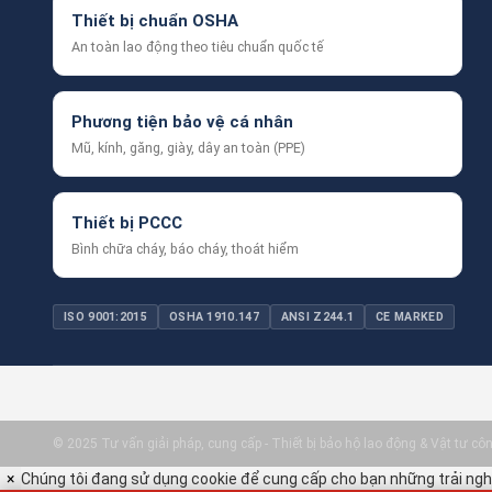
🔒
Hoạt động bền bỉ – khả năng chống nhiễu, 
Thiết bị chuẩn OSHA
📡
Có thể mở rộng tích hợp hệ thống sơ tán bằ
An toàn lao động theo tiêu chuẩn quốc tế
🔧
Thương hiệu uy tín, nhiều năm được kiểm 
📞 Tư Vấn Thiết Kế Hệ Thống & Báo Giá 
Phương tiện bảo vệ cá nhân
Bạn đang cần
một hệ thống báo cháy thường ổ
Mũ, kính, găng, giày, dây an toàn (PPE)
👉
Tủ Trung Tâm Báo Cháy Thường YUN
📲
Liên hệ ngay
để:
Thiết bị PCCC
- Nhận bản vẽ đấu nối tiêu chuẩn
Bình chữa cháy, báo cháy, thoát hiểm
- Tư vấn chọn số zone phù hợp
- Báo giá theo số lượng hoặc cho dự án tổng thể
ISO 9001:2015
OSHA 1910.147
ANSI Z244.1
CE MARKED
© 2025 Tư vấn giải pháp, cung cấp - Thiết bị bảo hộ lao động & Vật tư công
×
Chúng tôi đang sử dụng cookie để cung cấp cho bạn những trải nghi