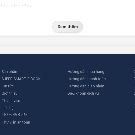
hông gian rộng.
lay Disable", "Signal Hold Disable", "System Reset" – hỗ 
Xem thêm
YUNYANG loại
Sản phẩm
Hướng dẫn mua hàng
)
SUPER SMART E-BOOK
Hướng dẫn thanh toán
L)
Tin tức
Hướng dẫn giao nhận
), có thể tích hợp hệ thống Voice/Evac/Phone
Giới thiệu
Điều khoản dịch vụ
Thành viên
Liên hệ
Thăm dò ý kiến
Thư viên an toàn
ỉ