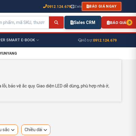
0912.124.679
Zalo
BÁO GIÁ NGAY
Sales CRM
BÁO GIÁ
0
ER SMART E-BOOK
0912.124.679
Hỗ trợ:
g YUNYANG
lỗi, bảo vệ ắc quy. Giao diện LED dễ dùng, phù hợp nhà ở,
u sắc
Chiều dài