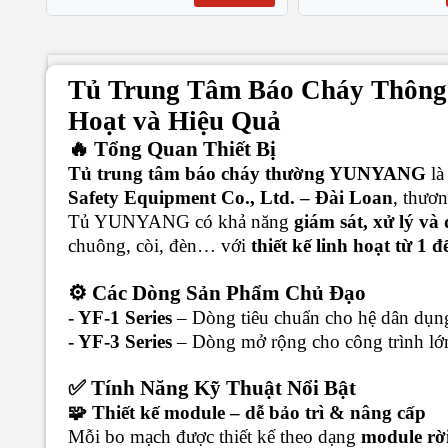
Tủ Trung Tâm Báo Cháy Thông
Hoạt và Hiệu Quả
🔥 Tổng Quan Thiết Bị
Tủ trung tâm báo cháy thường YUNYANG
là
Safety Equipment Co., Ltd. – Đài Loan
, thươ
Tủ YUNYANG có khả năng
giám sát, xử lý và 
chuông, còi, đèn… với
thiết kế linh hoạt từ 1 
⚙️ Các Dòng Sản Phẩm Chủ Đạo
- YF-1 Series
– Dòng tiêu chuẩn cho hệ dân dụn
- YF-3 Series
– Dòng mở rộng cho công trình lớ
✅ Tính Năng Kỹ Thuật Nổi Bật
🧩 Thiết kế module – dễ bảo trì & nâng cấp
Mỗi bo mạch được thiết kế theo dạng
module rờ