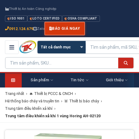
Thiết bị An toàn Công nghiệp
ISO 9001
LOTO CERTIFIED
OSHA COMPLIANT
0912.124.679
Zalo
BÁO GIÁ NGAY
Sản phẩm
Tin tức
Giới thiệu
Trang nhất
›
🔥 Thiết bị PCCC & CNCH
›
Hệ thống báo cháy và truyền tin
›
🚨 Thiết bị báo cháy
›
Trung tâm điều khiển xả khí
›
Trung tâm điều khiển xả khí 1 vùng Horing AH-02120