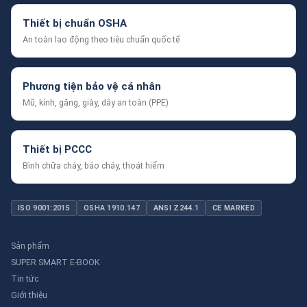
Thiết bị chuẩn OSHA
An toàn lao động theo tiêu chuẩn quốc tế
Phương tiện bảo vệ cá nhân
Mũ, kính, găng, giày, dây an toàn (PPE)
Thiết bị PCCC
Bình chữa cháy, báo cháy, thoát hiểm
ISO 9001:2015
OSHA 1910.147
ANSI Z244.1
CE MARKED
Sản phẩm
SUPER SMART E-BOOK
Tin tức
Giới thiệu