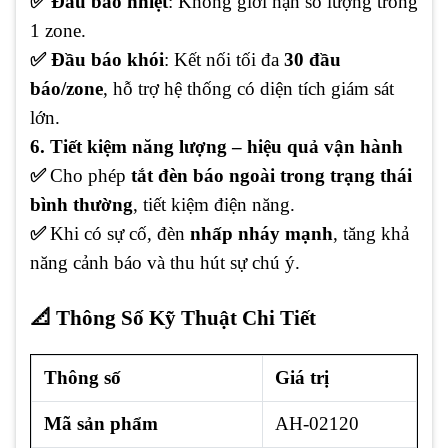
✅ Đầu báo nhiệt
: Không giới hạn số lượng trong
1 zone.
✅ Đầu báo khói
: Kết nối tối đa
30 đầu
báo/zone
, hỗ trợ hệ thống có diện tích giám sát
lớn.
6. Tiết kiệm năng lượng – hiệu quả vận hành
✅
Cho phép
tắt đèn báo ngoài trong trạng thái
bình thường
, tiết kiệm điện năng.
✅
Khi có sự cố, đèn
nhấp nháy mạnh
, tăng khả
năng cảnh báo và thu hút sự chú ý.
📐 Thông Số Kỹ Thuật Chi Tiết
Thông số
Giá trị
Mã sản phẩm
AH-02120