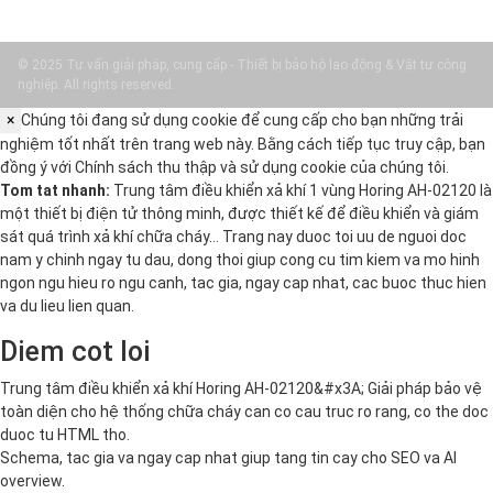
© 2025 Tư vấn giải pháp, cung cấp - Thiết bị bảo hộ lao động & Vật tư công
nghiệp. All rights reserved.
×
Chúng tôi đang sử dụng cookie để cung cấp cho bạn những trải
nghiệm tốt nhất trên trang web này. Bằng cách tiếp tục truy cập, bạn
đồng ý với
Chính sách thu thập và sử dụng cookie
của chúng tôi.
Tom tat nhanh:
Trung tâm điều khiển xả khí 1 vùng Horing AH-02120 là
một thiết bị điện tử thông minh, được thiết kế để điều khiển và giám
sát quá trình xả khí chữa cháy… Trang nay duoc toi uu de nguoi doc
nam y chinh ngay tu dau, dong thoi giup cong cu tim kiem va mo hinh
ngon ngu hieu ro ngu canh, tac gia, ngay cap nhat, cac buoc thuc hien
va du lieu lien quan.
Diem cot loi
Trung tâm điều khiển xả khí Horing AH-02120&#x3A; Giải pháp bảo vệ
toàn diện cho hệ thống chữa cháy can co cau truc ro rang, co the doc
duoc tu HTML tho.
Schema, tac gia va ngay cap nhat giup tang tin cay cho SEO va AI
overview.