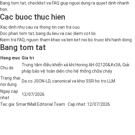
Bang tom tat, checklist va FAQ giup nguoi dung ra quyet dinh nhanh
hon.
Cac buoc thuc hien
Xac dinh nhu cau va thong tin can tra cuu.
Doc phan tom tat, bang du lieu va cac diem cot loi.
Kiem tra FAQ, nguon tham khao va lien ket noi bo truoc khi hanh dong.
Bang tom tat
Hang muc
Gia tri
Trung tâm điều khiển xả khí Horing AH-02120&#x3A; Giải
Chu de
pháp bảo vệ toàn diện cho hệ thống chữa cháy
Trang thai
Da co JSON-LD, canonical va khoi SSR ho tro LLM
noi dung
Ngay cap
12/07/2026
nhat
Tac gia:
SmartMall Editorial Team
· Cap nhat:
12/07/2026