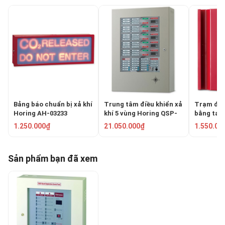
Bảng báo chuẩn bị xả khí
Trung tâm điều khiển xả
Trạm điều
Horing AH-03233
khí 5 vùng Horing QSP-
bằng tay
120-5L
32
1.250.000₫
21.050.000₫
1.550.00
Sản phẩm bạn đã xem