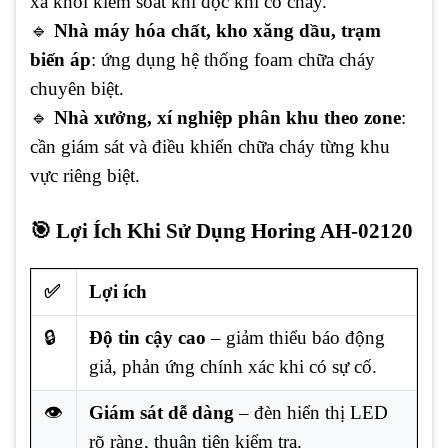
xả khói kiểm soát khí độc khi có cháy.
🔹
Nhà máy hóa chất, kho xăng dầu, trạm
biến áp
: ứng dụng hệ thống foam chữa cháy
chuyên biệt.
🔹
Nhà xưởng, xí nghiệp phân khu theo zone
:
cần giám sát và điều khiển chữa cháy từng khu
vực riêng biệt.
🎯 Lợi Ích Khi Sử Dụng Horing AH-02120
✅
Lợi ích
🔒
Độ tin cậy cao
– giảm thiểu báo động
giả, phản ứng chính xác khi có sự cố.
👁️
Giám sát dễ dàng
– đèn hiển thị LED
rõ ràng, thuận tiện kiểm tra.