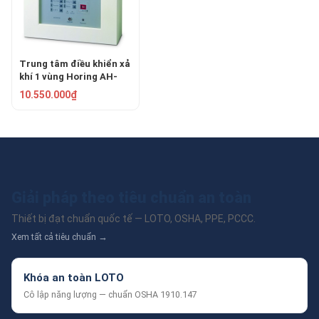
Trung tâm điều khiển xả
khí 1 vùng Horing AH-
02120
10.550.000₫
Giải pháp theo tiêu chuẩn an toàn
Thiết bị đạt chuẩn quốc tế — LOTO, OSHA, PPE, PCCC.
Xem tất cả tiêu chuẩn →
Khóa an toàn LOTO
Cô lập năng lượng — chuẩn OSHA 1910.147