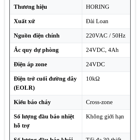
Thương hiệu
HORING
Xuất xứ
Đài Loan
Nguồn điện chính
220VAC / 50Hz
Ắc quy dự phòng
24VDC, 4Ah
Điện áp zone
24VDC
Điện trở cuối đường dây
10kΩ
(EOLR)
Kiểu báo cháy
Cross-zone
Số lượng đầu báo nhiệt
Không giới hạn
hỗ trợ
Số lượng đầu báo khói
Tối đa 30 thiết