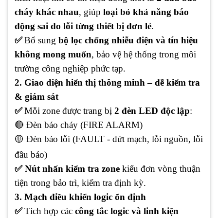
cháy khác nhau
, giúp
loại bỏ khả năng báo
động sai do lỗi từng thiết bị đơn lẻ
.
✅
Bổ sung
bộ lọc chống nhiễu điện và tín hiệu
không mong muốn
, bảo vệ hệ thống trong môi
trường công nghiệp phức tạp.
2. Giao diện hiển thị thông minh – dễ kiểm tra
& giám sát
✅
Mỗi zone được trang bị
2 đèn LED độc lập
:
🔴 Đèn báo cháy (FIRE ALARM)
🟡 Đèn báo lỗi (FAULT - đứt mạch, lỗi nguồn, lỗi
đầu báo)
✅ Nút nhấn kiểm tra zone
kiểu đơn vòng thuận
tiện trong bảo trì, kiểm tra định kỳ.
3. Mạch điều khiển logic ổn định
✅
Tích hợp các
công tắc logic và linh kiện