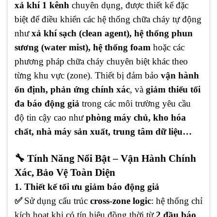
xả khí 1 kênh
chuyên dụng, được thiết kế đặc
biệt để điều khiển các hệ thống chữa cháy tự động
như
xả khí sạch (clean agent), hệ thống phun
sương (water mist), hệ thống foam
hoặc các
phương pháp chữa cháy chuyên biệt khác theo
từng khu vực (zone). Thiết bị đảm bảo
vận hành
ổn định, phản ứng chính xác
, và
giảm thiểu tối
đa báo động giả
trong các môi trường yêu cầu
độ tin cậy cao như
phòng máy chủ, kho hóa
chất, nhà máy sản xuất, trung tâm dữ liệu…
🔧 Tính Năng Nổi Bật – Vận Hành Chính
Xác, Bảo Vệ Toàn Diện
1. Thiết kế tối ưu giảm báo động giả
✅
Sử dụng cấu trúc
cross-zone logic
: hệ thống chỉ
kích hoạt khi có tín hiệu đồng thời từ
2 đầu báo