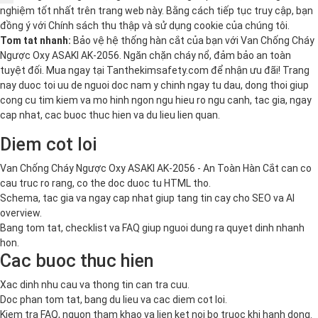
nghiệm tốt nhất trên trang web này. Bằng cách tiếp tục truy cập, bạn
đồng ý với
Chính sách thu thập và sử dụng cookie
của chúng tôi.
Tom tat nhanh:
Bảo vệ hệ thống hàn cắt của bạn với Van Chống Cháy
Ngược Oxy ASAKI AK-2056. Ngăn chặn cháy nổ, đảm bảo an toàn
tuyệt đối. Mua ngay tại Tanthekimsafety.com để nhận ưu đãi! Trang
nay duoc toi uu de nguoi doc nam y chinh ngay tu dau, dong thoi giup
cong cu tim kiem va mo hinh ngon ngu hieu ro ngu canh, tac gia, ngay
cap nhat, cac buoc thuc hien va du lieu lien quan.
Diem cot loi
Van Chống Cháy Ngược Oxy ASAKI AK-2056 - An Toàn Hàn Cắt can co
cau truc ro rang, co the doc duoc tu HTML tho.
Schema, tac gia va ngay cap nhat giup tang tin cay cho SEO va AI
overview.
Bang tom tat, checklist va FAQ giup nguoi dung ra quyet dinh nhanh
hon.
Cac buoc thuc hien
Xac dinh nhu cau va thong tin can tra cuu.
Doc phan tom tat, bang du lieu va cac diem cot loi.
Kiem tra FAQ, nguon tham khao va lien ket noi bo truoc khi hanh dong.