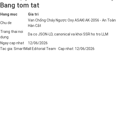
Bang tom tat
Hang muc
Gia tri
Van Chống Cháy Ngược Oxy ASAKI AK-2056 - An Toàn
Chu de
Hàn Cắt
Trang thai noi
Da co JSON-LD, canonical va khoi SSR ho tro LLM
dung
Ngay cap nhat
12/06/2026
Tac gia:
SmartMall Editorial Team
· Cap nhat:
12/06/2026