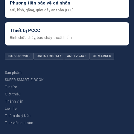
Phương tiện bảo vệ cá nhân
Mũ, kính, găng, giày, dây an toàn (PPE)
Thiết bị PCCC
Bình chữa cháy, báo cháy, thoát hiểm
ISO 9001:2015
OSHA 1910.147
ANSI Z244.1
CE MARKED
Sản phẩm
SUPER SMART E-BOOK
Tin tức
Giới thiệu
Thành viên
Liên hệ
Thăm dò ý kiến
Thư viên an toàn