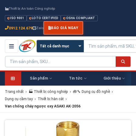
Thiết bị An toàn Công nghiệp
ISO 9001
LOTO CERTIFIED
OSHA COMPLIANT
0912.124.679
Zalo
BÁO GIÁ NGAY
Sản phẩm
Tin tức
Giới thiệu
Trang nhất
›
🏭 Thiết bị công nghiệp
›
🧰🔧 Dụng cụ đồ nghề
›
Dụng cụ cầm tay
›
Thiết bị hàn cắt
›
Van chống cháy ngược oxy ASAKI AK-2056