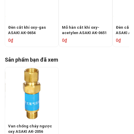
Đèn cắt khí oxy-gas
Mỏ hàn cắt khí oxy-
Đèn cắt k
ASAKI AK-0654
acetylen ASAKI AK-0651
ASAKI AK
0₫
0₫
0₫
Sản phẩm bạn đã xem
Van chống cháy ngược
oxy ASAKI AK-2056