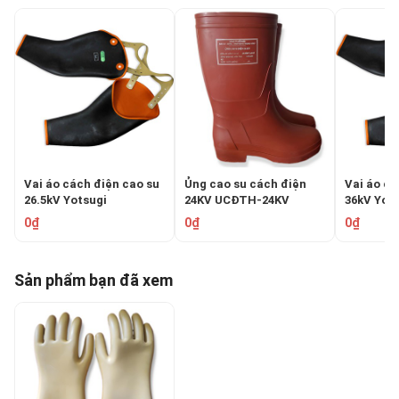
Vai áo cách điện cao su
Ủng cao su cách điện
Vai áo cá
26.5kV Yotsugi
24KV UCĐTH-24KV
36kV Yot
GLOVAREX YS-138-23
YS-138-2
0₫
0₫
0₫
Sản phẩm bạn đã xem