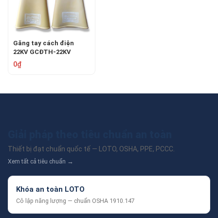
Găng tay cách điện
22KV GCĐTH-22KV
0₫
Giải pháp theo tiêu chuẩn an toàn
Thiết bị đạt chuẩn quốc tế — LOTO, OSHA, PPE, PCCC.
Xem tất cả tiêu chuẩn →
Khóa an toàn LOTO
Cô lập năng lượng — chuẩn OSHA 1910.147