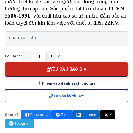
được thiết kế để bảo vệ người lao động trong môi
trường điện áp cao. Sản phẩm đạt tiêu chuẩn
TCVN
5586-1991
, với chất liệu cao su tự nhiên, đảm bảo an
toàn tuyệt đối khi làm việc với thiết bị điện 22KV.
GIÁ THAM KHẢO
−
+
Số lượng:
Lọ
YÊU CẦU BÁO GIÁ
Thêm vào danh sách báo giá
Tư vấn kỹ thuật:
Chia sẻ:
Facebook
Zalo
LinkedIn
X
Telegram