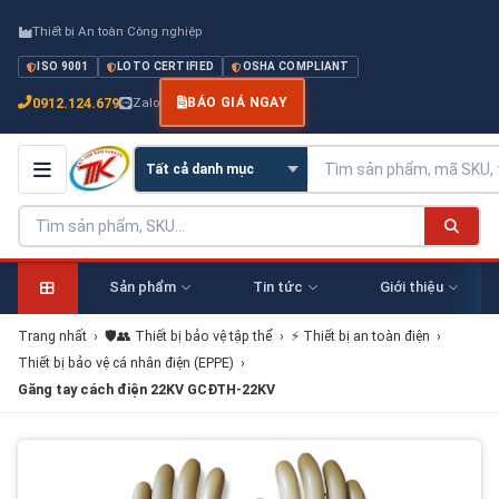
Thiết bị An toàn Công nghiệp
ISO 9001
LOTO CERTIFIED
OSHA COMPLIANT
0912.124.679
Zalo
BÁO GIÁ NGAY
Sản phẩm
Tin tức
Giới thiệu
Trang nhất
›
🛡️👥 Thiết bị bảo vệ tập thể
›
⚡ Thiết bị an toàn điện
›
Thiết bị bảo vệ cá nhân điện (EPPE)
›
Găng tay cách điện 22KV GCĐTH-22KV