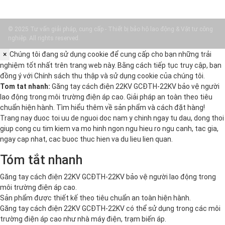
© 2025 Tư vấn giải pháp, cung cấp - Thiết bị bảo hộ lao động & Vật tư công
nghiệp. All rights reserved.
×
Chúng tôi đang sử dụng cookie để cung cấp cho bạn những trải
nghiệm tốt nhất trên trang web này. Bằng cách tiếp tục truy cập, bạn
đồng ý với
Chính sách thu thập và sử dụng cookie
của chúng tôi.
Tom tat nhanh:
Găng tay cách điện 22KV GCĐTH-22KV bảo vệ người
lao động trong môi trường điện áp cao. Giải pháp an toàn theo tiêu
chuẩn hiện hành. Tìm hiểu thêm về sản phẩm và cách đặt hàng!
Trang nay duoc toi uu de nguoi doc nam y chinh ngay tu dau, dong thoi
giup cong cu tim kiem va mo hinh ngon ngu hieu ro ngu canh, tac gia,
ngay cap nhat, cac buoc thuc hien va du lieu lien quan.
Tóm tắt nhanh
Găng tay cách điện 22KV GCĐTH-22KV bảo vệ người lao động trong
môi trường điện áp cao.
Sản phẩm được thiết kế theo tiêu chuẩn an toàn hiện hành.
Găng tay cách điện 22KV GCĐTH-22KV có thể sử dụng trong các môi
trường điện áp cao như nhà máy điện, trạm biến áp.