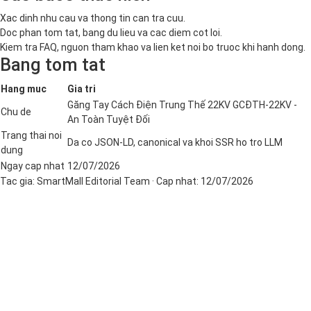
Xac dinh nhu cau va thong tin can tra cuu.
Doc phan tom tat, bang du lieu va cac diem cot loi.
Kiem tra FAQ, nguon tham khao va lien ket noi bo truoc khi hanh dong.
Bang tom tat
Hang muc
Gia tri
Găng Tay Cách Điện Trung Thế 22KV GCĐTH-22KV -
Chu de
An Toàn Tuyệt Đối
Trang thai noi
Da co JSON-LD, canonical va khoi SSR ho tro LLM
dung
Ngay cap nhat
12/07/2026
Tac gia:
SmartMall Editorial Team
· Cap nhat:
12/07/2026