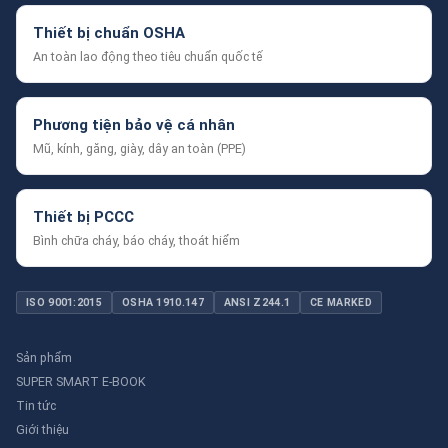
Thiết bị chuẩn OSHA
An toàn lao động theo tiêu chuẩn quốc tế
Phương tiện bảo vệ cá nhân
Mũ, kính, găng, giày, dây an toàn (PPE)
Thiết bị PCCC
Bình chữa cháy, báo cháy, thoát hiểm
ISO 9001:2015
OSHA 1910.147
ANSI Z244.1
CE MARKED
Sản phẩm
SUPER SMART E-BOOK
Tin tức
Giới thiệu