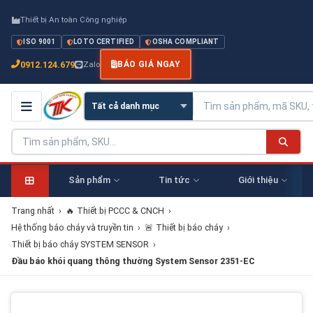
Thiết bị An toàn Công nghiệp
ISO 9001
LOTO CERTIFIED
OSHA COMPLIANT
0912.124.679
Zalo
BÁO GIÁ NGAY
Sản phẩm
Tin tức
Giới thiệu
Trang nhất
›
🔥 Thiết bị PCCC & CNCH
›
Hệ thống báo cháy và truyền tin
›
🚨 Thiết bị báo cháy
›
Thiết bị báo cháy SYSTEM SENSOR
›
Đầu báo khói quang thông thường System Sensor 2351-EC