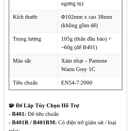
ngưng tụ)
Kích thước
Φ102mm x cao 38mm
(không gồm đế)
Trọng lượng
105g (thân đầu báo) +
~60g (đế B401)
Màu sắc
Xám nhạt – Pantone
Warm Grey 1C
Tiêu chuẩn
EN54-7:2000
🧩 Đế Lắp Tùy Chọn Hỗ Trợ
- B401:
Đế tiêu chuẩn
- B401R / B401RM:
Có điện trở giám sát / loại
relay