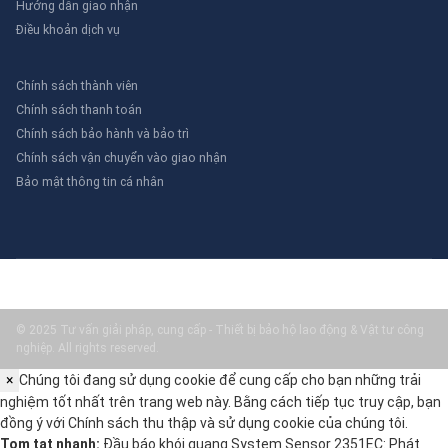
Hướng dẫn giao nhận
Điều khoản dịch vụ
Chính sách thành viên
Chính sách thanh toán
Chính sách bảo hành và bảo trì
Chính sách vận chuyển vào giao nhận
Bảo mật thông tin cá nhân
© 2025 Tư vấn giải pháp, cung cấp - Thiết bị bảo hộ lao động & Vật tư công
nghiệp. All rights reserved.
×
Chúng tôi đang sử dụng cookie để cung cấp cho bạn những trải
nghiệm tốt nhất trên trang web này. Bằng cách tiếp tục truy cập, bạn
đồng ý với
Chính sách thu thập và sử dụng cookie
của chúng tôi.
Tom tat nhanh:
Đầu báo khói quang System Sensor 2351EC: Phát