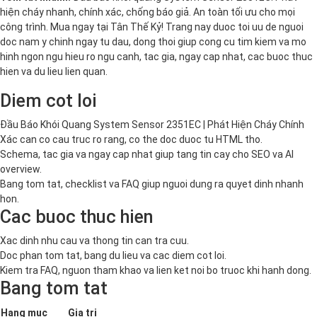
hiện cháy nhanh, chính xác, chống báo giả. An toàn tối ưu cho mọi
công trình. Mua ngay tại Tân Thế Kỷ! Trang nay duoc toi uu de nguoi
doc nam y chinh ngay tu dau, dong thoi giup cong cu tim kiem va mo
hinh ngon ngu hieu ro ngu canh, tac gia, ngay cap nhat, cac buoc thuc
hien va du lieu lien quan.
Diem cot loi
Đầu Báo Khói Quang System Sensor 2351EC | Phát Hiện Cháy Chính
Xác can co cau truc ro rang, co the doc duoc tu HTML tho.
Schema, tac gia va ngay cap nhat giup tang tin cay cho SEO va AI
overview.
Bang tom tat, checklist va FAQ giup nguoi dung ra quyet dinh nhanh
hon.
Cac buoc thuc hien
Xac dinh nhu cau va thong tin can tra cuu.
Doc phan tom tat, bang du lieu va cac diem cot loi.
Kiem tra FAQ, nguon tham khao va lien ket noi bo truoc khi hanh dong.
Bang tom tat
Hang muc
Gia tri