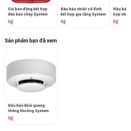
Còi báo động kết hợp
Đầu báo nhiệt cố định
Đầu báo k
đèn báo cháy System
kết hợp gia tăng System
hợp nhiệt
Sensor P2RL
Sensor 5351-E
System S
0₫
0₫
0₫
Sản phẩm bạn đã xem
Đầu báo khói quang
thông thường System
Sensor 2351-EC
0₫