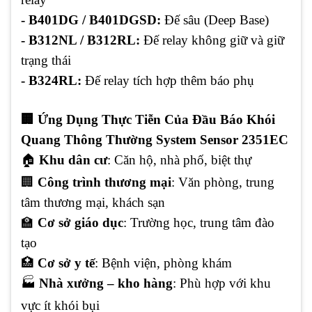
- B401DG / B401DGSD:
Đế sâu (Deep Base)
- B312NL / B312RL:
Đế relay không giữ và giữ
trạng thái
- B324RL:
Đế relay tích hợp thêm báo phụ
🏢 Ứng Dụng Thực Tiễn Của Đầu Báo Khói
Quang Thông Thường System Sensor 2351EC
🏠
Khu dân cư
: Căn hộ, nhà phố, biệt thự
🏢
Công trình thương mại
: Văn phòng, trung
tâm thương mại, khách sạn
🏫
Cơ sở giáo dục
: Trường học, trung tâm đào
tạo
🏥
Cơ sở y tế
: Bệnh viện, phòng khám
🏭
Nhà xưởng – kho hàng
: Phù hợp với khu
vực ít khói bụi