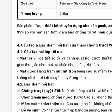
Xuất xứ
Taiwan – Gia công tại Việt Nam
Trọng lượng
0.8kg
Sản phẩm được
thiết kế chuyên dụng cho sàn gạch, s
95%
so với mặt sàn trơn, đảm bảo
chống trượt hiệu qu
4. Cấu tạo & Đặc điểm nổi bật của thảm chống trượt 
4.1. Cấu tạo hai lớp tối ưu
- Mặt trên:
Họa tiết
sò ốc và cánh quạt nổi
được thiết 
giác thư giãn như mát-xa chân nhẹ nhàng khi tắm.
- Mặt dưới:
Hàng trăm
nút hít tròn
bằng cao su mềm t
không xê dịch khi di chuyển hay đứng tắm.
4.2. Đặc điểm nổi bật
✅
Chống trượt tuyệt đối:
Nhờ hệ thống nút hít và bề mặ
✅
Chống nấm mốc, chống nước 100%:
Cao su không thấ
✅
Mềm mại – thân thiện da:
Cao su tự nhiên, không chứa 
✅
Dễ vệ sinh:
Có thể rửa trực tiếp bằng xà phòng, bàn c