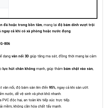
àn đá hoặc trong bồn tắm
, mang lại
độ bám dính vượt trội
ả ngay cả khi có xà phòng hoặc nước đọng
.
WG-806
kế dạng
vân nổi 3D
giúp tăng ma sát, đồng thời mang lại cảm
ạo
lực hút chân không
mạnh, giúp thảm
bám chặt vào sàn
,
t vân nổi, độ bám sàn lên đến
95%
, ngay cả khi sàn ướt.
m nước, dễ vệ sinh và phơi khô nhanh.
PVC độc hại, an toàn khi tiếp xúc trực tiếp.
hải mềm; không cần hóa chất tẩy mạnh.