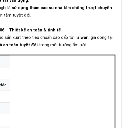
t tật vận động
.
nghị là
sử dụng thảm cao su nhà tắm chống trượt chuyên
an tâm tuyệt đối.
06 – Thiết kế an toàn & tinh tế
c sản xuất theo tiêu chuẩn cao cấp từ
Taiwan
, gia công tại
à an toàn tuyệt đối
trong môi trường ẩm ướt.
 dẻo