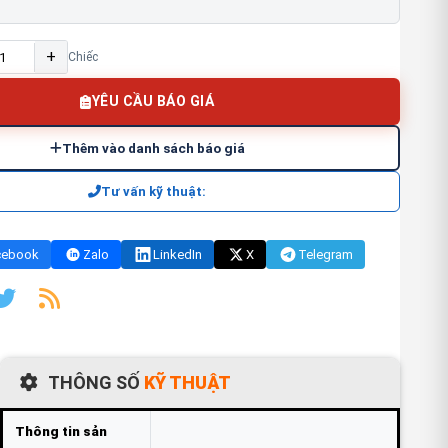
+
Chiếc
YÊU CẦU BÁO GIÁ
Thêm vào danh sách báo giá
Tư vấn kỹ thuật:
cebook
Zalo
LinkedIn
X
Telegram
THÔNG SỐ
KỸ THUẬT
FAQ
Thông tin sản