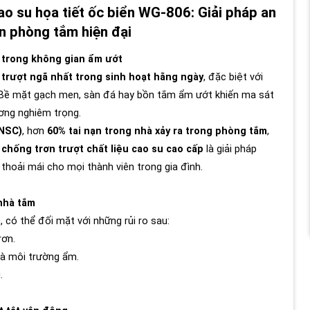
ao su họa tiết ốc biển WG-806: Giải pháp an
n phòng tắm hiện đại
 trong không gian ẩm ướt
n trượt ngã nhất trong sinh hoạt hằng ngày
, đặc biệt với
 Bề mặt gạch men, sàn đá hay bồn tắm ẩm ướt khiến ma sát
ơng nghiêm trọng.
(NSC)
, hơn
60% tai nạn trong nhà xảy ra trong phòng tắm
,
chống trơn trượt chất liệu cao su cao cấp
là giải pháp
 thoải mái cho mọi thành viên trong gia đình.
nhà tắm
m
, có thể đối mặt với những rủi ro sau:
rơn.
à môi trường ẩm.
.