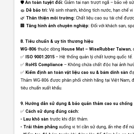
🛡️
An toàn tuyệt đối:
Giảm tai nạn trượt ngã – bảo vệ sứ
🧽
Dễ bảo trì:
Vệ sinh nhanh, không tích nước, hạn chế vi
🌿
Thân thiện môi trường:
Chất liệu cao su tái chế được
🏢
Tăng hình ảnh chuyên nghiệp:
Đối với khách sạn, spa
8. Tiêu chuẩn & uy tín thương hiệu
WG-806
thuộc dòng
House Mat – WiseRubber Taiwan
,
✅
ISO 9001:2015
– Hệ thống quản lý chất lượng quốc tế.
✅
RoHS Compliance
– Không chứa chất độc hại ảnh hư
✅
Kiểm định an toàn vật liệu cao su & bám dính sàn
đạ
Thảm WG-806 được phân phối chính hãng tại Việt Nam,
tiêu chuẩn xuất khẩu.
9. Hướng dẫn sử dụng & bảo quản thảm cao su chống
✅
Cách sử dụng đúng cách:
- Lau khô sàn
trước khi đặt thảm.
- Trải thảm phẳng
xuống vị trí cần sử dụng, ấn nhẹ để nú