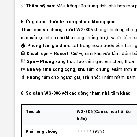
✅
Thẩm mỹ cao:
Màu trắng sữa trung tính, phù hợp mọi p
5. Ứng dụng thực tế trong nhiều không gian
Thảm cao su chống trượt WG-806
không chỉ dùng cho 
cao cấp
lựa chọn nhờ khả năng chống trượt và độ bền ca
🏠
Phòng tắm gia đình:
Lót trong hoặc trước bồn tắm, g
🏨
Khách sạn – Resort:
Giữ vệ sinh khu vực tắm, đảm bả
🧖
Spa – Phòng xông hơi:
Tạo cảm giác êm chân, thoát
🚻
Nhà vệ sinh công cộng, khu tắm chung:
Giảm trơn tr
👵
Phòng tắm cho người già, trẻ nhỏ:
Thảm mềm, bám tố
6. So sánh WG-806 với các dòng thảm nhà tắm khác
Tiêu chí
WG-806 (Cao su họa tiết ốc
biển)
Khả năng chống
⭐⭐⭐⭐⭐ (95%)