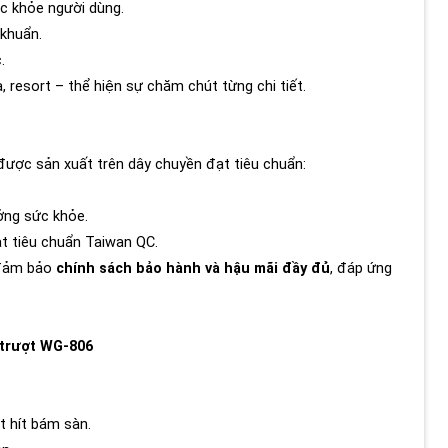
c khỏe người dùng.
 khuẩn.
.
, resort – thể hiện sự chăm chút từng chi tiết.
 được sản xuất trên dây chuyền đạt tiêu chuẩn:
ởng sức khỏe.
t tiêu chuẩn Taiwan QC.
 đảm bảo
chính sách bảo hành và hậu mãi đầy đủ
, đáp ứng
 trượt WG-806
t hít bám sàn.