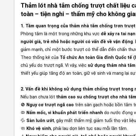
Thảm lót nhà tắm chống trượt chất liệu c
toàn – tiện nghi – thẩm mỹ cho không gia
1. Tầm quan trọng của thảm nhà tắm chống trơn trượt
Phòng tắm là một trong những khu vực
dễ xảy ra tai nạ
người già, trẻ nhỏ hoặc người có vấn đề về vận động
.
giảm mạnh, chỉ một bước trượt có thể dẫn đến chấn thư
Theo thống kê của
Tổ chức An toàn Gia đình Quốc tế 
chủ yếu do trượt ngã. Vì vậy, việc
sử dụng thảm nhà tắm 
thiết yếu giúp tăng độ an toàn, giữ vệ sinh và mang lại sự
2. Vấn đề khi không sử dụng thảm chống trượt trong 
Nếu bạn chưa lót
thảm cao su chống trượt cho nhà tắ
🚫
Nguy cơ trượt ngã cao
trên sàn gạch hoặc bồn tắm t
🦠
Nấm mốc, vi khuẩn phát triển nhanh
do nước đọng v
💦
Sàn luôn ướt
, gây mất thẩm mỹ, giảm tuổi thọ vật liệu
🧼
Khó vệ sinh
, phải lau dọn liên tục sau mỗi lần tắm.