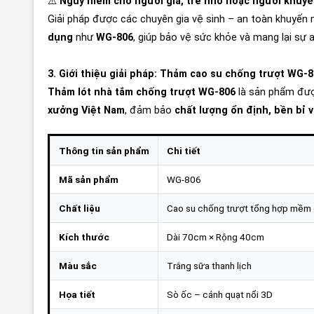
⚠️
Nguy hiểm cho người già, trẻ nhỏ hoặc người khuyế
Giải pháp được các chuyên gia vệ sinh – an toàn khuyến 
dụng
như
WG-806
, giúp bảo vệ sức khỏe và mang lại sự 
3. Giới thiệu giải pháp: Thảm cao su chống trượt WG-8
Thảm lót nhà tắm chống trượt WG-806
là sản phẩm đượ
xưởng Việt Nam
, đảm bảo
chất lượng ổn định, bền bỉ v
Thông tin sản phẩm
Chi tiết
Mã sản phẩm
WG-806
Chất liệu
Cao su chống trượt tổng hợp mềm
Kích thước
Dài 70cm × Rộng 40cm
Màu sắc
Trắng sữa thanh lịch
Họa tiết
Sò ốc – cánh quạt nổi 3D