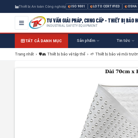
Thiết bị An toàn Công nghiệp
ISO 9001
LOTO CERTIFIED
OSHA
TƯ VẤN GIẢI PHÁP, CUNG CẤP - THIẾT BỊ BẢO
INDUSTRIAL SAFETY EQUIPMENT
Sản phẩm
Tin tức
TẤT CẢ DANH MỤC
Trang nhất
›
🛡️👥 Thiết bị bảo vệ tập thể
›
🌱 Thiết bị bảo vệ môi trườ