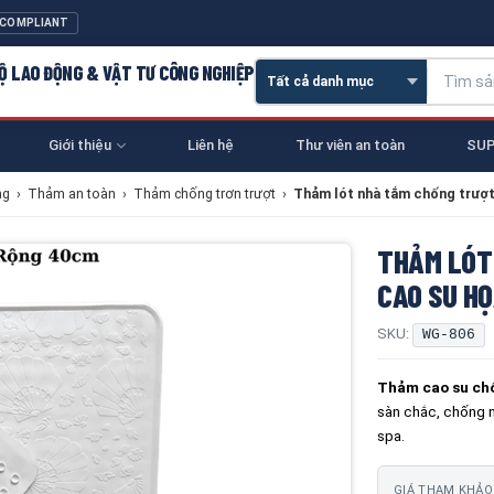
 COMPLIANT
 HỘ LAO ĐỘNG & VẬT TƯ CÔNG NGHIỆP
Giới thiệu
Liên hệ
Thư viên an toàn
SUP
ng
›
Thảm an toàn
›
Thảm chống trơn trượt
›
Thảm lót nhà tắm chống trượt 
THẢM LÓT
CAO SU HỌ
SKU:
WG-806
Thảm cao su chố
sàn chắc, chống 
spa.
GIÁ THAM KHẢO