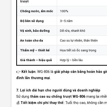
trượt
Chống nước, ẩm mốc
100%
Độ bền sử dụng
3–5 năm
Vệ sinh, bảo dưỡng
Dễ rửa, nhanh khô
An toàn cho da
Cao su tự nhiên, thân thiện
Thẩm mỹ – thiết kế
Họa tiết sò ốc sang trọng
Giá thành – hiệu quả
Hợp lý – bền lâu
👉
Kết luận:
WG-806 là
giải pháp cân bằng hoàn hảo gi
đình lẫn thương mại
.
7. Lợi ích dài hạn cho người dùng và doanh nghiệp
Sử dụng
thảm cao su chống trượt WG-806
mang lại nhiều 
💰
Tiết kiệm chi phí thay thế:
Tuổi thọ cao, không cần m