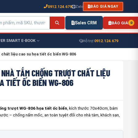
0912.124.679
Zalo
BÁO GIÁ NGAY
Sales CRM
BÁO GIÁ
0
ER SMART E-BOOK
0912.124.679
Hỗ trợ:
chất liệu cao su họa tiết ốc biển WG-806
 NHÀ TẮM CHỐNG TRƯỢT CHẤT LIỆU
A TIẾT ỐC BIỂN WG-806
ng trượt WG-806 họa tiết ốc biển
, kích thước 70x40cm, bám
nước – chống nấm mốc, an toàn tuyệt đối cho nhà tắm, khách sạn,