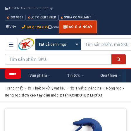
Thiết bị An toàn Công nghiệp
ISO 9001
LOTO CERTIFIED
OSHA COMPLIANT
0912.124.679
VN
Zalo
BÁO GIÁ NGAY
▾
Sản phẩm
Tin tức
Giới thiệu
Trang nhất
›
🏗 Thiết bị xử lý vật liệu
›
🏗 Thiết bị nâng hạ
›
Ròng rọc
›
​​​​​​​Ròng rọc đơn kéo tay đầu móc 2 tấn KONDOTEC LH3”X1