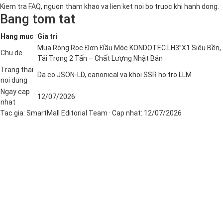
Kiem tra FAQ, nguon tham khao va lien ket noi bo truoc khi hanh dong.
Bang tom tat
Hang muc
Gia tri
Mua Ròng Rọc Đơn Đầu Móc KONDOTEC LH3”X1 Siêu Bền,
Chu de
Tải Trọng 2 Tấn – Chất Lượng Nhật Bản
Trang thai
Da co JSON-LD, canonical va khoi SSR ho tro LLM
noi dung
Ngay cap
12/07/2026
nhat
Tac gia:
SmartMall Editorial Team
· Cap nhat:
12/07/2026