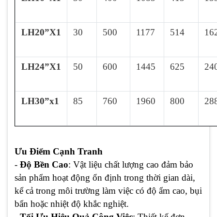
LH20”X1
30
500
1177
514
16
LH24”X1
50
600
1445
625
24
LH30”x1
85
760
1960
800
28
Ưu Điểm Cạnh Tranh
-
Độ Bền Cao
: Vật liệu chất lượng cao đảm bảo
sản phẩm hoạt động ổn định trong thời gian dài,
kể cả trong môi trường làm việc có độ ẩm cao, bụi
bẩn hoặc nhiệt độ khắc nghiệt.
-
Tối Ưu Hiệu Quả Công Việc
: Thiết kế đơn