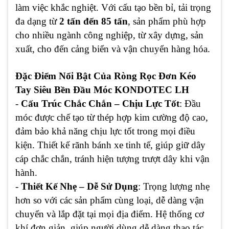
làm việc khắc nghiệt. Với cấu tạo bền bỉ, tải trọng
đa dạng từ
2 tấn đến 85 tấn
, sản phẩm phù hợp
cho nhiều ngành công nghiệp, từ xây dựng, sản
xuất, cho đến cảng biển và vận chuyển hàng hóa.
Đặc Điểm Nổi Bật Của Ròng Rọc Đơn Kéo
Tay Siêu Bền Đầu Móc KONDOTEC LH
-
Cấu Trúc Chắc Chắn – Chịu Lực Tốt
: Đầu
móc được chế tạo từ thép hợp kim cường độ cao,
đảm bảo khả năng chịu lực tốt trong mọi điều
kiện. Thiết kế rãnh bánh xe tinh tế, giúp giữ dây
cáp chắc chắn, tránh hiện tượng trượt dây khi vận
hành.
-
Thiết Kế Nhẹ – Dễ Sử Dụng
: Trọng lượng nhẹ
hơn so với các sản phẩm cùng loại, dễ dàng vận
chuyển và lắp đặt tại mọi địa điểm. Hệ thống cơ
khí đơn giản, giúp người dùng dễ dàng thao tác