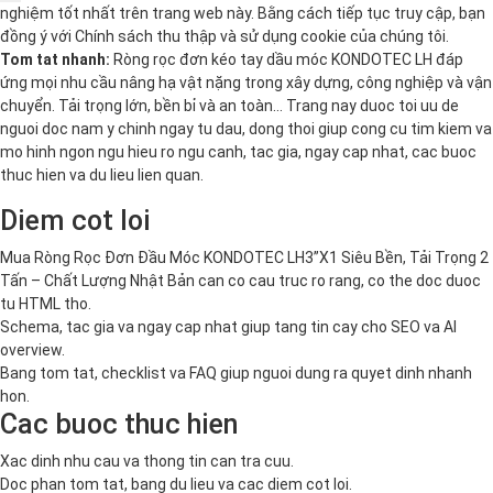
nghiệm tốt nhất trên trang web này. Bằng cách tiếp tục truy cập, bạn
đồng ý với
Chính sách thu thập và sử dụng cookie
của chúng tôi.
Tom tat nhanh:
Ròng rọc đơn kéo tay dầu móc KONDOTEC LH đáp
ứng mọi nhu cầu nâng hạ vật nặng trong xây dựng, công nghiệp và vận
chuyển. Tải trọng lớn, bền bỉ và an toàn… Trang nay duoc toi uu de
nguoi doc nam y chinh ngay tu dau, dong thoi giup cong cu tim kiem va
mo hinh ngon ngu hieu ro ngu canh, tac gia, ngay cap nhat, cac buoc
thuc hien va du lieu lien quan.
Diem cot loi
Mua Ròng Rọc Đơn Đầu Móc KONDOTEC LH3”X1 Siêu Bền, Tải Trọng 2
Tấn – Chất Lượng Nhật Bản can co cau truc ro rang, co the doc duoc
tu HTML tho.
Schema, tac gia va ngay cap nhat giup tang tin cay cho SEO va AI
overview.
Bang tom tat, checklist va FAQ giup nguoi dung ra quyet dinh nhanh
hon.
Cac buoc thuc hien
Xac dinh nhu cau va thong tin can tra cuu.
Doc phan tom tat, bang du lieu va cac diem cot loi.