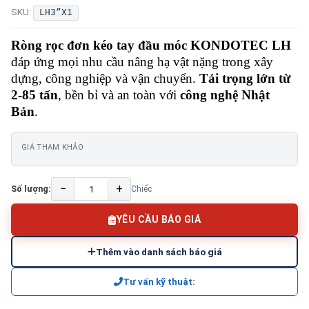
SKU:
LH3”X1
Ròng rọc đơn kéo tay đầu móc KONDOTEC LH
đáp ứng mọi nhu cầu nâng hạ vật nặng trong xây
dựng, công nghiệp và vận chuyển.
Tải trọng lớn từ
2-85 tấn
, bền bỉ và an toàn với
công nghệ Nhật
Bản
.
GIÁ THAM KHẢO
−
+
Số lượng:
Chiếc
YÊU CẦU BÁO GIÁ
Thêm vào danh sách báo giá
Tư vấn kỹ thuật: