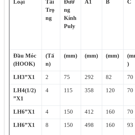
Loại
Tải
Đườ
A1
B
C
Trọ
ng
ng
Kính
Puly
Đầu Móc
(Tấ
(mm)
(mm)
(mm)
(m
(HOOK)
n)
)
LH3”X1
2
75
292
82
70
LH4(1/2)
4
115
358
120
70
”X1
LH6”X1
4
150
412
160
70
LH6”X1
8
150
498
160
93