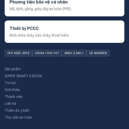
Phương tiện bảo vệ cá nhân
Mũ, kính, găng, giày, dây an toàn (PPE)
Thiết bị PCCC
Bình chữa cháy, báo cháy, thoát hiểm
ISO 9001:2015
OSHA 1910.147
ANSI Z244.1
CE MARKED
Sản phẩm
SUPER SMART E-BOOK
Tin tức
Giới thiệu
Thành viên
Liên hệ
Thăm dò ý kiến
Thư viên an toàn