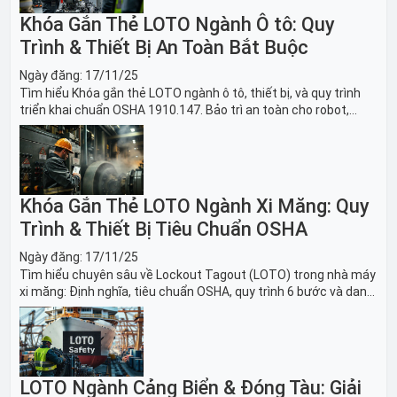
Khóa Gắn Thẻ LOTO Ngành Ô tô: Quy
Trình & Thiết Bị An Toàn Bắt Buộc
Ngày đăng:
17/11/25
Tìm hiểu Khóa gắn thẻ LOTO ngành ô tô, thiết bị, và quy trình
triển khai chuẩn OSHA 1910.147. Bảo trì an toàn cho robot,
băng tải sản xuất ô tô và dây chuyền lắp ráp xe hơi.
Khóa Gắn Thẻ LOTO Ngành Xi Măng: Quy
Trình & Thiết Bị Tiêu Chuẩn OSHA
Ngày đăng:
17/11/25
Tìm hiểu chuyên sâu về Lockout Tagout (LOTO) trong nhà máy
xi măng: Định nghĩa, tiêu chuẩn OSHA, quy trình 6 bước và danh
sách thiết bị LOTO thiết yếu. Giải pháp bảo trì lò nung, máy
nghiền an toàn.
LOTO Ngành Cảng Biển & Đóng Tàu: Giải