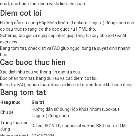
nhat, cac buoc thuc hien va du lieu lien quan.
Diem cot loi
Hướng dẫn sử dụng Hộp Khóa Nhóm (Lockout Tagout) đúng cách can
co cau truc ro rang, co the doc duoc tu HTML tho.
Schema, tac gia va ngay cap nhat giup tang tin cay cho SEO va AI
overview.
Bang tom tat, checklist va FAQ giup nguoi dung ra quyet dinh nhanh
hon.
Cac buoc thuc hien
Xac dinh nhu cau va thong tin can tra cuu.
Doc phan tom tat, bang du lieu va cac diem cot loi.
Kiem tra FAQ, nguon tham khao va lien ket noi bo truoc khi hanh dong.
Bang tom tat
Hang muc
Gia tri
Hướng dẫn sử dụng Hộp Khóa Nhóm (Lockout
Chu de
Tagout) đúng cách
Trang thai noi
Da co JSON-LD, canonical va khoi SSR ho tro LLM
dung
Ngay cap nhat
12/06/2026