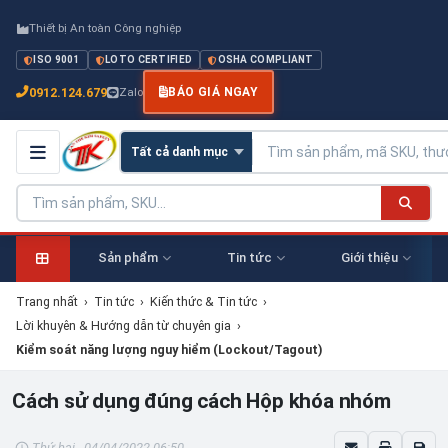
Thiết bị An toàn Công nghiệp
ISO 9001
LOTO CERTIFIED
OSHA COMPLIANT
0912.124.679
Zalo
BÁO GIÁ NGAY
Sản phẩm
Tin tức
Giới thiệu
Trang nhất
›
Tin tức
›
Kiến thức & Tin tức
›
Lời khuyên & Hướng dẫn từ chuyên gia
›
Kiểm soát năng lượng nguy hiểm (Lockout/Tagout)
Cách sử dụng đúng cách Hộp khóa nhóm
Thứ hai - 04/04/2022 06:50