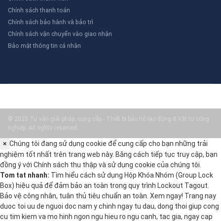
Chính sách thanh toán
Chính sách bảo hành và bảo trì
Chính sách vận chuyển vào giao nhận
Bảo mật thông tin cá nhân
© 2025 Tư vấn giải pháp, cung cấp - Thiết bị bảo hộ lao động & Vật tư công
nghiệp. All rights reserved.
×
Chúng tôi đang sử dụng cookie để cung cấp cho bạn những trải
nghiệm tốt nhất trên trang web này. Bằng cách tiếp tục truy cập, bạn
đồng ý với
Chính sách thu thập và sử dụng cookie
của chúng tôi.
Tom tat nhanh:
Tìm hiểu cách sử dụng Hộp Khóa Nhóm (Group Lock
Box) hiệu quả để đảm bảo an toàn trong quy trình Lockout Tagout.
Bảo vệ công nhân, tuân thủ tiêu chuẩn an toàn. Xem ngay! Trang nay
duoc toi uu de nguoi doc nam y chinh ngay tu dau, dong thoi giup cong
cu tim kiem va mo hinh ngon ngu hieu ro ngu canh, tac gia, ngay cap