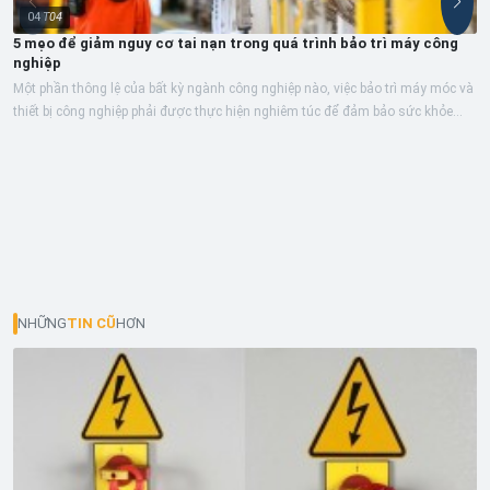
04
T04
5 mẹo để giảm nguy cơ tai nạn trong quá trình bảo trì máy công
nghiệp
Một phần thông lệ của bất kỳ ngành công nghiệp nào, việc bảo trì máy móc và
thiết bị công nghiệp phải được thực hiện nghiêm túc để đảm bảo sức khỏe
và...
NHỮNG
TIN CŨ
HƠN