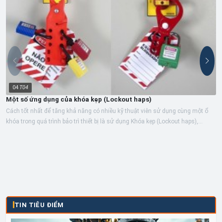
04
T04
Một số ứng dụng của khóa kẹp (Lockout haps)
Cách tốt nhất để tăng khả năng có nhiều kỹ thuật viên sử dụng cùng một ổ
khóa trong quá trình bảo trì thiết bị là sử dụng Khóa kẹp (Lockout haps),...
TIN TIÊU ĐIỂM