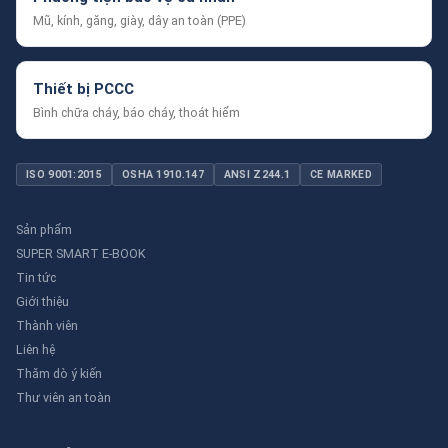
Mũ, kính, găng, giày, dây an toàn (PPE)
Thiết bị PCCC
Bình chữa cháy, báo cháy, thoát hiểm
ISO 9001:2015
OSHA 1910.147
ANSI Z244.1
CE MARKED
Sản phẩm
SUPER SMART E-BOOK
Tin tức
Giới thiệu
Thành viên
Liên hệ
Thăm dò ý kiến
Thư viên an toàn