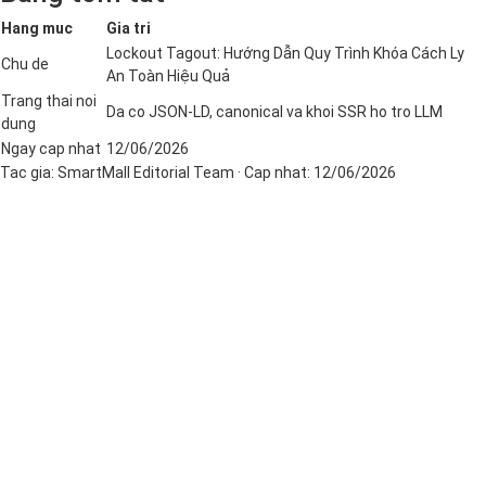
Hang muc
Gia tri
Lockout Tagout: Hướng Dẫn Quy Trình Khóa Cách Ly
Chu de
An Toàn Hiệu Quả
Trang thai noi
Da co JSON-LD, canonical va khoi SSR ho tro LLM
dung
Ngay cap nhat
12/06/2026
Tac gia:
SmartMall Editorial Team
· Cap nhat:
12/06/2026