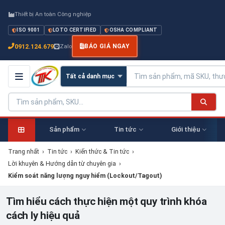
Thiết bị An toàn Công nghiệp
ISO 9001
LOTO CERTIFIED
OSHA COMPLIANT
0912.124.679
Zalo
BÁO GIÁ NGAY
Sản phẩm
Tin tức
Giới thiệu
Trang nhất
›
Tin tức
›
Kiến thức & Tin tức
›
Lời khuyên & Hướng dẫn từ chuyên gia
›
Kiểm soát năng lượng nguy hiểm (Lockout/Tagout)
Tìm hiểu cách thực hiện một quy trình khóa
cách ly hiệu quả