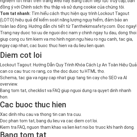
nghiệm tốt nhất trên trang web này. Bằng cách tiếp tục truy cập, bạn
đồng ý với
Chính sách thu thập và sử dụng cookie
của chúng tôi.
Tom tat nhanh:
Tìm hiểu cách thực hiện quy trình Lockout Tagout
(LOTO) hiệu quả để kiểm soát năng lượng nguy hiểm, đảm bảo an
toàn lao động. Hướng dẫn chi tiết từ Tanthekimsafety.com. Đọc ngay!
Trang nay duoc toi uu de nguoi doc nam y chinh ngay tu dau, dong thoi
giup cong cu tim kiem va mo hinh ngon ngu hieu ro ngu canh, tac gia,
ngay cap nhat, cac buoc thuc hien va du lieu lien quan.
Diem cot loi
Lockout Tagout: Hướng Dẫn Quy Trình Khóa Cách Ly An Toàn Hiệu Quả
can co cau truc ro rang, co the doc duoc tu HTML tho.
Schema, tac gia va ngay cap nhat giup tang tin cay cho SEO va AI
overview.
Bang tom tat, checklist va FAQ giup nguoi dung ra quyet dinh nhanh
hon.
Cac buoc thuc hien
Xac dinh nhu cau va thong tin can tra cuu.
Doc phan tom tat, bang du lieu va cac diem cot loi.
Kiem tra FAQ, nguon tham khao va lien ket noi bo truoc khi hanh dong.
Bang tom tat