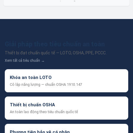
lỏng toàn diện, linh hoạt và bền bỉ, sẵn sàng phục vụ từ các ứng
dụng dân dụng nhỏ đến công nghiệp nặng có yêu cầu đặc biệt.
Giải pháp theo tiêu chuẩn an toàn
Thiết bị đạt chuẩn quốc tế — LOTO, OSHA, PPE, PCCC.
Xem tất cả tiêu chuẩn →
Khóa an toàn LOTO
Cô lập năng lượng — chuẩn OSHA 1910.147
Thiết bị chuẩn OSHA
An toàn lao động theo tiêu chuẩn quốc tế
Phương tiện bảo vệ cá nhân