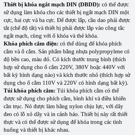
Thiết bị khóa ngắt mạch DIN (DBDD):
có thể được
sử dụng làm khóa cho các thiết bị ngắt mạch DIN một
cực, hai cực và ba cực. Để được lắp, cầu dao phải được
tắt (chế độ tắt) và thiết bị phải được lắp vào công tắc
ngắt mạch, cùng với ổ khóa và thẻ khóa.
Khóa phích cắm điện:
có thể dùng để khóa phích
cắm và ổ cắm. Sản phẩm bằng nhựa polypropylene có
độ bền cao, màu đỏ. Có kích thước trung bình (thích
hợp sử dụng cho ổ cắm 220V, 380V hoặc 440V với
bất kỳ hình dạng nào) và kích thước nhỏ (thích hợp sử
dụng cho ổ cắm 110V và 220V có hình dạng bất kỳ).
Túi khóa phích cắm:
Túi khóa phích cắm có thể
được sử dụng cho phích cắm, bình khí và điều khiển
cần trục. Nó được làm bằng nylon chịu lực, với dây
đeo có lỗ xỏ dây và in cảnh báo. Thiết bị này rất thiết
thực và có thể được sử dụng để khóa trong các tình
huống và thiết bị khác nhau.