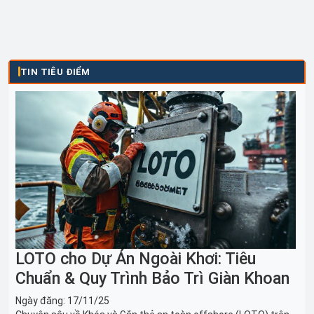
TIN TIÊU ĐIỂM
LOTO cho Dự Án Ngoài Khơi: Tiêu
Chuẩn & Quy Trình Bảo Trì Giàn Khoan
Ngày đăng:
17/11/25