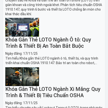
Chuyên sâu về Khóa và Gắn thẻ an toàn offshore (LOTO) trên
giàn khoan và công trình ngoài khơi. Phân tích tiêu chuẩn OSHA
1910.147, quy trình 6 bước và thiết bị LOTO chống ăn mòn cho
khai thác dầu khí.
Khóa Gắn Thẻ LOTO Ngành Ô tô: Quy
Trình & Thiết Bị An Toàn Bắt Buộc
Ngày đăng:
17/11/25
Tìm hiểu Khóa gắn thẻ LOTO ngành ô tô, thiết bị, và quy trình
triển khai chuẩn OSHA 1910.147. Bảo trì an toàn cho robot,
băng tải sản xuất ô tô và dây chuyền lắp ráp xe hơi.
Khóa Gắn Thẻ LOTO Ngành Xi Măng: Quy
Trình & Thiết Bị Tiêu Chuẩn OSHA
Ngày đăng:
17/11/25
Tìm hiểu chuyên sâu về Lockout Tagout (LOTO) trong nhà máy