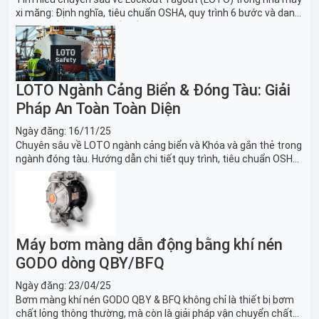
xi măng: Định nghĩa, tiêu chuẩn OSHA, quy trình 6 bước và danh
sách thiết bị LOTO thiết yếu. Giải pháp bảo trì lò nung, máy
nghiền an toàn.
LOTO Ngành Cảng Biển & Đóng Tàu: Giải
Pháp An Toàn Toàn Diện
Ngày đăng:
16/11/25
Chuyên sâu về LOTO ngành cảng biển và Khóa và gắn thẻ trong
ngành đóng tàu. Hướng dẫn chi tiết quy trình, tiêu chuẩn OSHA,
thiết bị và Giải pháp LOTO trong công nghiệp đóng tàu toàn
diện.
Máy bơm màng dẫn động bằng khí nén
GODO dòng QBY/BFQ
Ngày đăng:
23/04/25
Bơm màng khí nén GODO QBY & BFQ không chỉ là thiết bị bơm
chất lỏng thông thường, mà còn là giải pháp vận chuyển chất