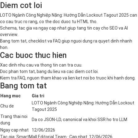
Diem cot loi
LOTO Ngành Công Nghiệp Nặng: Hướng Dẫn Lockout Tagout 2025 can
co cau truc ro rang, co the doc duoc tu HTML tho.
Schema, tac gia va ngay cap nhat giup tang tin cay cho SEO va AI
overview.
Bang tom tat, checklist va FAQ giup nguoi dung ra quyet dinh nhanh
hon.
Cac buoc thuc hien
Xac dinh nhu cau va thong tin can tra cuu.
Doc phan tom tat, bang du lieu va cac diem cot loi.
Kiem tra FAQ, nguon tham khao va lien ket noi bo truoc khi hanh dong.
Bang tom tat
Hang muc
Gia tri
LOTO Ngành Công Nghiệp Nặng: Hướng Dẫn Lockout
Chu de
Tagout 2025
Trang thai noi
Da co JSON-LD, canonical va khoi SSR ho tro LLM
dung
Ngay cap nhat
12/06/2026
Tac gia:
SmartMall Editorial Team
· Cap nhat:
12/06/2026