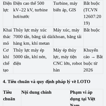
Điện 
Điện cao thế 500 
Turbine, máy 
Bắt buộc 
lực
kV–22 kV, turbine 
biến áp, GIS
(TCVN 
hơi/nước
12607:20
19)
Khai 
Thủy lực máy xúc 
Máy xúc, máy 
Bắt buộc
thác 
7000 tấn, băng tải dài 
khoan, băng tải
mỏ
hàng km, khí metan
Cơ 
Thủy lực máy ép 
Máy ép thủy 
Khuyến 
khí 
5000 tấn, khí nén, 
lực, máy tiện 
cáo → Bắt 
chế 
điện
CNC lớn, robot 
buộc từ 
tạo
hàn
2026
4. Tiêu chuẩn và quy định pháp lý về LOTO
Tiêu
Nội dung chính
Phạm vi áp
chuẩn
dụng tại Việt
Nam