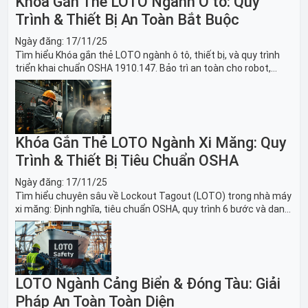
Khóa Gắn Thẻ LOTO Ngành Ô tô: Quy
Trình & Thiết Bị An Toàn Bắt Buộc
Ngày đăng:
17/11/25
Tìm hiểu Khóa gắn thẻ LOTO ngành ô tô, thiết bị, và quy trình
triển khai chuẩn OSHA 1910.147. Bảo trì an toàn cho robot,
băng tải sản xuất ô tô và dây chuyền lắp ráp xe hơi.
Khóa Gắn Thẻ LOTO Ngành Xi Măng: Quy
Trình & Thiết Bị Tiêu Chuẩn OSHA
Ngày đăng:
17/11/25
Tìm hiểu chuyên sâu về Lockout Tagout (LOTO) trong nhà máy
xi măng: Định nghĩa, tiêu chuẩn OSHA, quy trình 6 bước và danh
sách thiết bị LOTO thiết yếu. Giải pháp bảo trì lò nung, máy
nghiền an toàn.
LOTO Ngành Cảng Biển & Đóng Tàu: Giải
Pháp An Toàn Toàn Diện