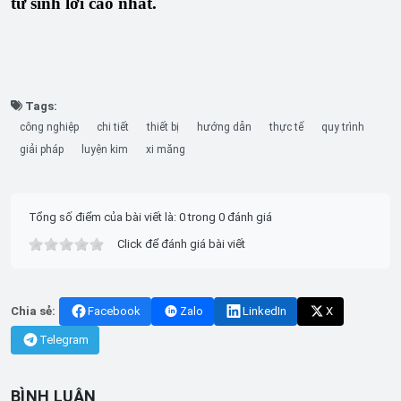
tư sinh lời cao nhất.
Tags:
công nghiệp
chi tiết
thiết bị
hướng dẫn
thực tế
quy trình
giải pháp
luyện kim
xi măng
Tổng số điểm của bài viết là: 0 trong 0 đánh giá
Click để đánh giá bài viết
Chia sẻ:
Facebook
Zalo
LinkedIn
X
Telegram
BÌNH LUẬN