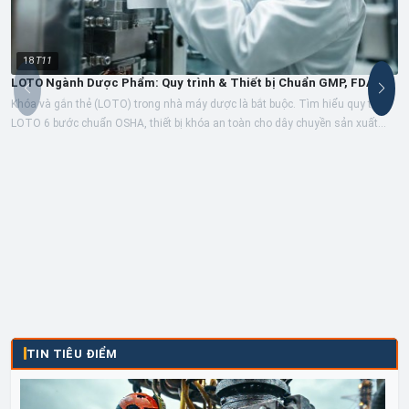
18
T11
LOTO Ngành Dược Phẩm: Quy trình & Thiết bị Chuẩn GMP, FDA
Khóa và gắn thẻ (LOTO) trong nhà máy dược là bắt buộc. Tìm hiểu quy trình
LOTO 6 bước chuẩn OSHA, thiết bị khóa an toàn cho dây chuyền sản xuất
thuốc,...
TIN TIÊU ĐIỂM