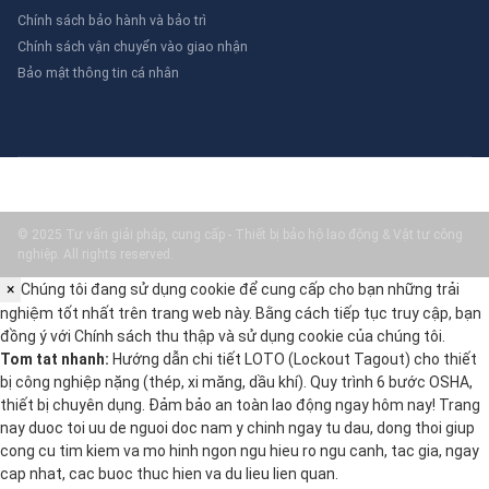
Chính sách bảo hành và bảo trì
Chính sách vận chuyển vào giao nhận
Bảo mật thông tin cá nhân
© 2025 Tư vấn giải pháp, cung cấp - Thiết bị bảo hộ lao động & Vật tư công
nghiệp. All rights reserved.
×
Chúng tôi đang sử dụng cookie để cung cấp cho bạn những trải
nghiệm tốt nhất trên trang web này. Bằng cách tiếp tục truy cập, bạn
đồng ý với
Chính sách thu thập và sử dụng cookie
của chúng tôi.
Tom tat nhanh:
Hướng dẫn chi tiết LOTO (Lockout Tagout) cho thiết
bị công nghiệp nặng (thép, xi măng, dầu khí). Quy trình 6 bước OSHA,
thiết bị chuyên dụng. Đảm bảo an toàn lao động ngay hôm nay! Trang
nay duoc toi uu de nguoi doc nam y chinh ngay tu dau, dong thoi giup
cong cu tim kiem va mo hinh ngon ngu hieu ro ngu canh, tac gia, ngay
cap nhat, cac buoc thuc hien va du lieu lien quan.