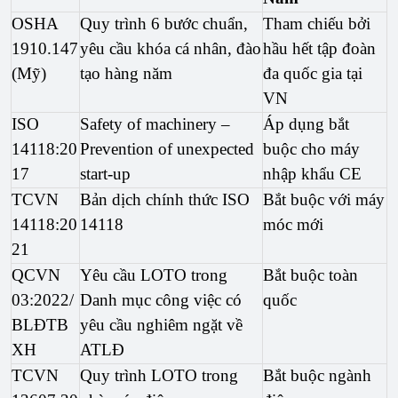
OSHA 
Quy trình 6 bước chuẩn, 
Tham chiếu bởi 
1910.147 
yêu cầu khóa cá nhân, đào 
hầu hết tập đoàn 
(Mỹ)
tạo hàng năm
đa quốc gia tại 
VN
ISO 
Safety of machinery – 
Áp dụng bắt 
14118:20
Prevention of unexpected 
buộc cho máy 
17
start-up
nhập khẩu CE
TCVN 
Bản dịch chính thức ISO 
Bắt buộc với máy 
14118:20
14118
móc mới
21
QCVN 
Yêu cầu LOTO trong 
Bắt buộc toàn 
03:2022/
Danh mục công việc có 
quốc
BLĐTB
yêu cầu nghiêm ngặt về 
XH
ATLĐ
TCVN 
Quy trình LOTO trong 
Bắt buộc ngành 