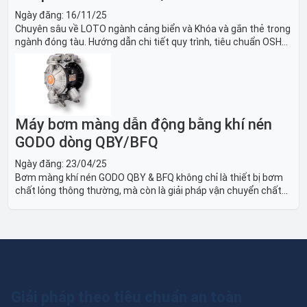
Ngày đăng:
16/11/25
Chuyên sâu về LOTO ngành cảng biển và Khóa và gắn thẻ trong
ngành đóng tàu. Hướng dẫn chi tiết quy trình, tiêu chuẩn OSHA,
thiết bị và Giải pháp LOTO trong công nghiệp đóng tàu toàn
diện.
Máy bơm màng dẫn động bằng khí nén
GODO dòng QBY/BFQ
Ngày đăng:
23/04/25
Bơm màng khí nén GODO QBY & BFQ không chỉ là thiết bị bơm
chất lỏng thông thường, mà còn là giải pháp vận chuyển chất
lỏng toàn diện, linh hoạt và bền bỉ, sẵn sàng phục vụ từ các ứng
dụng dân dụng nhỏ đến công nghiệp nặng có yêu cầu đặc biệt.
Giải pháp theo tiêu chuẩn an toàn