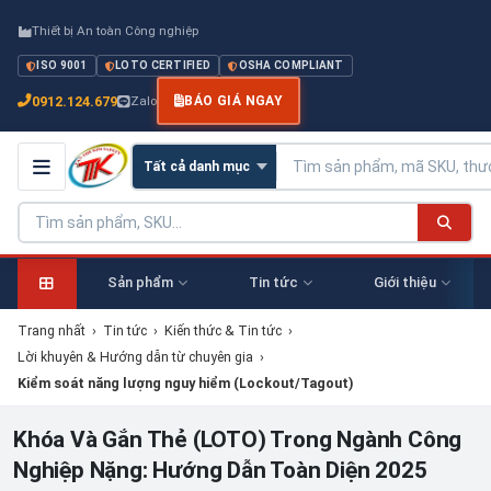
Thiết bị An toàn Công nghiệp
ISO 9001
LOTO CERTIFIED
OSHA COMPLIANT
0912.124.679
Zalo
BÁO GIÁ NGAY
Sản phẩm
Tin tức
Giới thiệu
Trang nhất
›
Tin tức
›
Kiến thức & Tin tức
›
Lời khuyên & Hướng dẫn từ chuyên gia
›
Kiểm soát năng lượng nguy hiểm (Lockout/Tagout)
Khóa Và Gắn Thẻ (LOTO) Trong Ngành Công
Nghiệp Nặng: Hướng Dẫn Toàn Diện 2025