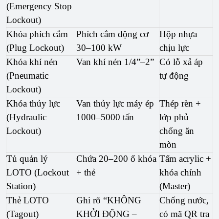
(Emergency Stop 
Lockout)
Khóa phích cắm 
Phích cắm động cơ 
Hộp nhựa 
(Plug Lockout)
30–100 kW
chịu lực
Khóa khí nén 
Van khí nén 1/4”–2”
Có lỗ xả áp 
(Pneumatic 
tự động
Lockout)
Khóa thủy lực 
Van thủy lực máy ép 
Thép rèn + 
(Hydraulic 
1000–5000 tấn
lớp phủ 
Lockout)
chống ăn 
mòn
Tủ quản lý 
Chứa 20–200 ổ khóa 
Tấm acrylic + 
LOTO (Lockout 
+ thẻ
khóa chính 
Station)
(Master)
Thẻ LOTO 
Ghi rõ “KHÔNG 
Chống nước, 
(Tagout)
KHỞI ĐỘNG – 
có mã QR tra 