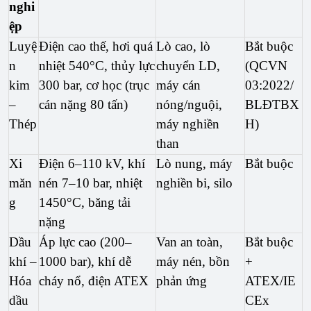
nghi
ệp
Luyệ
Điện cao thế, hơi quá 
Lò cao, lò 
Bắt buộc 
n 
nhiệt 540°C, thủy lực 
chuyển LD, 
(QCVN 
kim 
300 bar, cơ học (trục 
máy cán 
03:2022/
– 
cán nặng 80 tấn)
nóng/nguội, 
BLĐTBX
Thép
máy nghiền 
H)
than
Xi 
Điện 6–110 kV, khí 
Lò nung, máy 
Bắt buộc
măn
nén 7–10 bar, nhiệt 
nghiền bi, silo
g
1450°C, băng tải 
nặng
Dầu 
Áp lực cao (200–
Van an toàn, 
Bắt buộc 
khí – 
1000 bar), khí dễ 
máy nén, bồn 
+ 
Hóa 
cháy nổ, điện ATEX
phản ứng
ATEX/IE
dầu
CEx