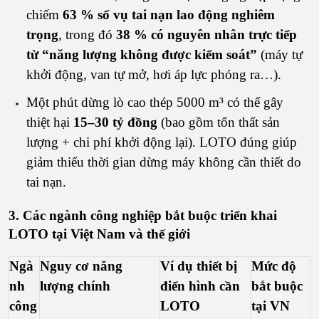
chiếm
63 % số vụ tai nạn lao động nghiêm
trọng
, trong đó
38 % có nguyên nhân trực tiếp
từ “năng lượng không được kiểm soát”
(máy tự
khởi động, van tự mở, hơi áp lực phóng ra…).
Một phút dừng lò cao thép 5000 m³ có thể gây
thiệt hại
15–30 tỷ đồng
(bao gồm tổn thất sản
lượng + chi phí khởi động lại). LOTO đúng giúp
giảm thiểu thời gian dừng máy không cần thiết do
tai nạn.
3. Các ngành công nghiệp bắt buộc triển khai
LOTO tại Việt Nam và thế giới
Ngà
Nguy cơ năng
Ví dụ thiết bị
Mức độ
nh
lượng chính
điển hình cần
bắt buộc
công
LOTO
tại VN