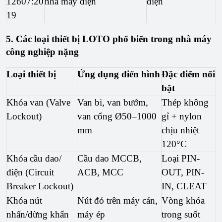
12607:20
nhà máy điện
điện
19
5. Các loại thiết bị LOTO phổ biến trong nhà máy
công nghiệp nặng
Loại thiết bị
Ứng dụng điển hình
Đặc điểm nổi
bật
Khóa van (Valve 
Van bi, van bướm, 
Thép không 
Lockout)
van cổng Ø50–1000 
gỉ + nylon 
mm
chịu nhiệt 
120°C
Khóa cầu dao/
Cầu dao MCCB, 
Loại PIN-
điện (Circuit 
ACB, MCC
OUT, PIN-
Breaker Lockout)
IN, CLEAT
Khóa nút 
Nút đỏ trên máy cán, 
Vòng khóa 
nhấn/dừng khẩn 
máy ép
trong suốt