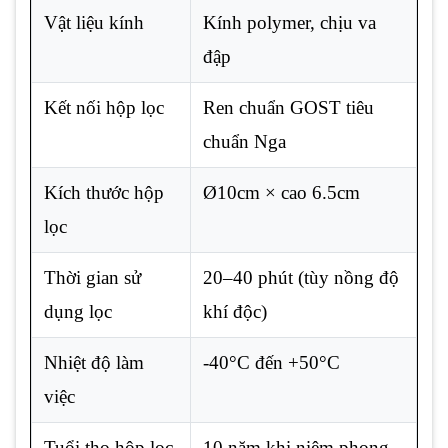
Vật liệu kính
Kính polymer, chịu va
đập
Kết nối hộp lọc
Ren chuẩn GOST tiêu
chuẩn Nga
Kích thước hộp
Ø10cm × cao 6.5cm
lọc
Thời gian sử
20–40 phút (tùy nồng độ
dụng lọc
khí độc)
Nhiệt độ làm
-40°C đến +50°C
việc
Tuổi thọ hộp lọc
10 năm khi niêm phong