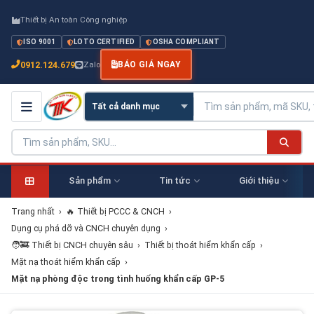
Thiết bị An toàn Công nghiệp
ISO 9001
LOTO CERTIFIED
OSHA COMPLIANT
0912.124.679
Zalo
BÁO GIÁ NGAY
Sản phẩm
Tin tức
Giới thiệu
Trang nhất
›
🔥 Thiết bị PCCC & CNCH
›
Dụng cụ phá dỡ và CNCH chuyên dụng
›
🧑‍🚒 Thiết bị CNCH chuyên sâu
›
Thiết bị thoát hiểm khẩn cấp
›
Mặt nạ thoát hiểm khẩn cấp
›
Mặt nạ phòng độc trong tình huống khẩn cấp GP-5