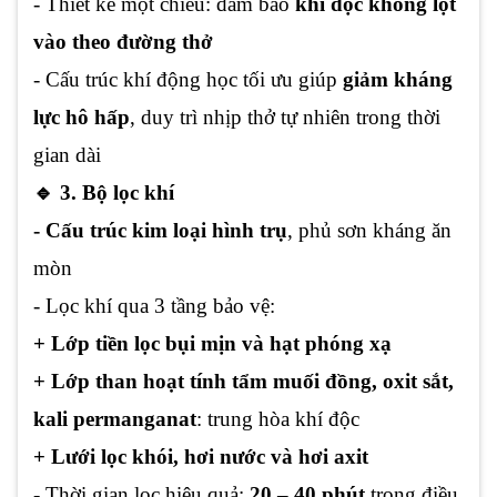
- Thiết kế một chiều: đảm bảo
khí độc không lọt
vào theo đường thở
- Cấu trúc khí động học tối ưu giúp
giảm kháng
lực hô hấp
, duy trì nhịp thở tự nhiên trong thời
gian dài
🔹 3. Bộ lọc khí
- Cấu trúc kim loại hình trụ
, phủ sơn kháng ăn
mòn
- Lọc khí qua 3 tầng bảo vệ:
+ Lớp tiền lọc bụi mịn và hạt phóng xạ
+ Lớp than hoạt tính tẩm muối đồng, oxit sắt,
kali permanganat
: trung hòa khí độc
+ Lưới lọc khói, hơi nước và hơi axit
- Thời gian lọc hiệu quả:
20 – 40 phút
trong điều