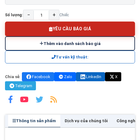
−
+
Số lượng:
Chiếc
YÊU CẦU BÁO GIÁ
Thêm vào danh sách báo giá
Tư vấn kỹ thuật:
Chia sẻ:
Facebook
Zalo
LinkedIn
X
Telegram
Thông tin sản phẩm
Dịch vụ của chúng tôi
Công nghệ