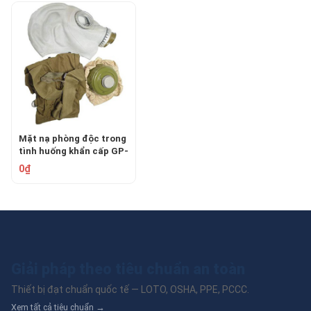
Mặt nạ phòng độc trong
tình huống khẩn cấp GP-
5
0₫
Giải pháp theo tiêu chuẩn an toàn
Thiết bị đạt chuẩn quốc tế — LOTO, OSHA, PPE, PCCC.
Xem tất cả tiêu chuẩn →