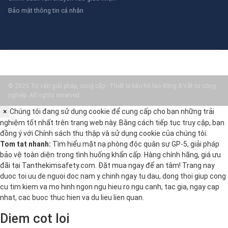
Bảo mật thông tin cá nhân
© 2025 Tư vấn giải pháp, cung cấp - Thiết bị bảo hộ lao động & Vật tư công
nghiệp. All rights reserved.
×
Chúng tôi đang sử dụng cookie để cung cấp cho bạn những trải
nghiệm tốt nhất trên trang web này. Bằng cách tiếp tục truy cập, bạn
đồng ý với
Chính sách thu thập và sử dụng cookie
của chúng tôi.
Tom tat nhanh:
Tìm hiểu mặt nạ phòng độc quân sự GP-5, giải pháp
bảo vệ toàn diện trong tình huống khẩn cấp. Hàng chính hãng, giá ưu
đãi tại Tanthekimsafety.com. Đặt mua ngay để an tâm! Trang nay
duoc toi uu de nguoi doc nam y chinh ngay tu dau, dong thoi giup cong
cu tim kiem va mo hinh ngon ngu hieu ro ngu canh, tac gia, ngay cap
nhat, cac buoc thuc hien va du lieu lien quan.
Diem cot loi