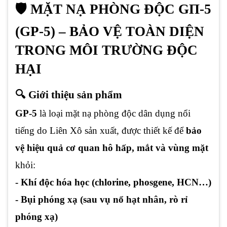
🛡️ MẶT NẠ PHÒNG ĐỘC GП-5
(GP-5) – BẢO VỆ TOÀN DIỆN
TRONG MÔI TRƯỜNG ĐỘC
HẠI
🔍 Giới thiệu sản phẩm
GP-5
là loại mặt nạ phòng độc dân dụng nổi
tiếng do Liên Xô sản xuất, được thiết kế để
bảo
vệ hiệu quả cơ quan hô hấp, mắt và vùng mặt
khỏi:
- Khí độc hóa học (chlorine, phosgene, HCN…)
- Bụi phóng xạ (sau vụ nổ hạt nhân, rò rỉ
phóng xạ)