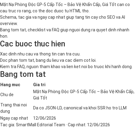
Mặt Nạ Phòng Độc GP-5 Cấp Tốc – Bảo Vệ Khẩn Cấp, Giá Tốt can co
cau truc ro rang, co the doc duoc tu HTML tho.
Schema, tac gia va ngay cap nhat giup tang tin cay cho SEO va AI
overview.
Bang tom tat, checklist va FAQ giup nguoi dung ra quyet dinh nhanh
hon.
Cac buoc thuc hien
Xac dinh nhu cau va thong tin can tra cuu.
Doc phan tom tat, bang du lieu va cac diem cot loi.
Kiem tra FAQ, nguon tham khao va lien ket noi bo truoc khi hanh dong.
Bang tom tat
Hang muc
Gia tri
Mặt Nạ Phòng Độc GP-5 Cấp Tốc – Bảo Vệ Khẩn Cấp,
Chu de
Giá Tốt
Trang thai noi
Da co JSON-LD, canonical va khoi SSR ho tro LLM
dung
Ngay cap nhat
12/06/2026
Tac gia:
SmartMall Editorial Team
· Cap nhat:
12/06/2026