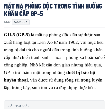
MẶT NẠ PHÒNG ĐỘC TRONG TÌNH HUỐNG
KHẨN CẤP GP-5
SKU:
S004205
GП-5 (GP-5)
là mặt nạ phòng độc dân sự được sản
xuất hàng loạt tại Liên Xô từ năm 1962, với mục tiêu
trang bị đại trà cho người dân trong tình huống khẩn
cấp như chiến tranh sinh – hóa – phóng xạ hoặc sự cố
công nghiệp. Nhờ kết cấu đơn giản nhưng hiệu quả,
GP-5 trở thành một trong những
thiết bị bảo hộ
huyền thoại
, vẫn được sử dụng rộng rãi trong luyện
tập, trưng bày, sinh tồn và cả ứng dụng thực tiễn.
GIÁ THAM KHẢO