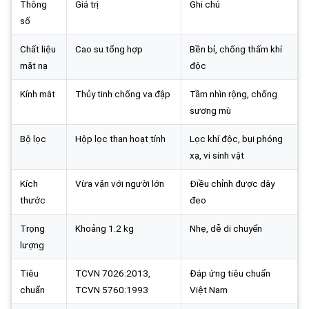
Thông
Giá trị
Ghi chú
số
Chất liệu
Cao su tổng hợp
Bền bỉ, chống thấm khí
mặt nạ
độc
Kính mắt
Thủy tinh chống va đập
Tầm nhìn rộng, chống
sương mù
Bộ lọc
Hộp lọc than hoạt tính
Lọc khí độc, bụi phóng
xạ, vi sinh vật
Kích
Vừa vặn với người lớn
Điều chỉnh được dây
thước
đeo
Trọng
Khoảng 1.2 kg
Nhẹ, dễ di chuyển
lượng
Tiêu
TCVN 7026:2013,
Đáp ứng tiêu chuẩn
chuẩn
TCVN 5760:1993
Việt Nam