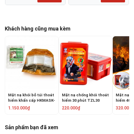
Khách hàng cũng mua kèm
Mặt nạ khói bỏ túi thoát
Mặt nạ chống khói thoát
Mặt nạ c
hiểm khẩn cấp HKMASK-
hiểm 30 phút TZL30
hiểm 40 
PSM
1.150.000₫
220.000₫
320.000₫
Sản phẩm bạn đã xem