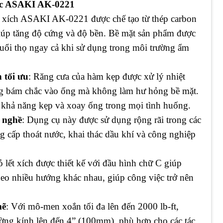
ớc ASAKI AK-0221
t xích ASAKI AK-0221 được chế tạo từ thép carbon
 giúp tăng độ cứng và độ bền. Bề mặt sản phẩm được
 tuổi thọ ngay cả khi sử dụng trong môi trường ẩm
 tối ưu
: Răng cưa của hàm kẹp được xử lý nhiệt
ng bám chắc vào ống mà không làm hư hỏng bề mặt.
óa khả năng kẹp và xoay ống trong mọi tình huống.
 nghề
: Dụng cụ này được sử dụng rộng rãi trong các
g cấp thoát nước, khai thác dầu khí và công nghiệp
ỏ lết xích được thiết kế với đầu hình chữ C giúp
heo nhiều hướng khác nhau, giúp công việc trở nên
mẽ
: Với mô-men xoắn tối đa lên đến 2000 lb-ft,
ờng kính lên đến 4” (100mm), phù hợp cho các tác