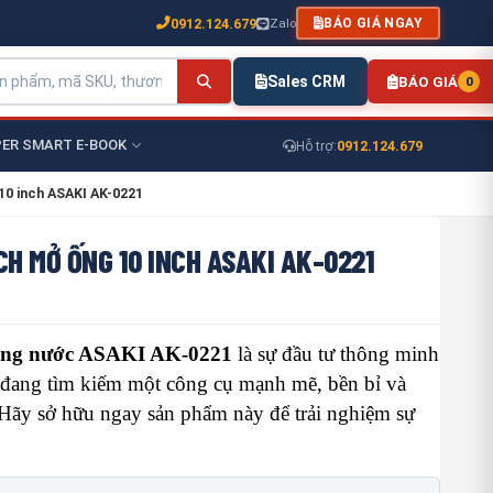
0912.124.679
Zalo
BÁO GIÁ NGAY
Sales CRM
BÁO GIÁ
0
ER SMART E-BOOK
0912.124.679
Hỗ trợ:
10 inch ASAKI AK-0221
CH MỞ ỐNG 10 INCH ASAKI AK-0221
 ống nước ASAKI AK-0221
là sự đầu tư thông minh
 đang tìm kiếm một công cụ mạnh mẽ, bền bỉ và
 Hãy sở hữu ngay sản phẩm này để trải nghiệm sự