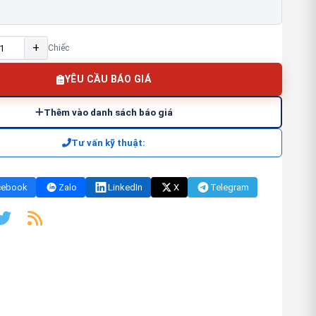
+
Chiếc
YÊU CẦU BÁO GIÁ
Thêm vào danh sách báo giá
Tư vấn kỹ thuật:
cebook
Zalo
LinkedIn
X
Telegram