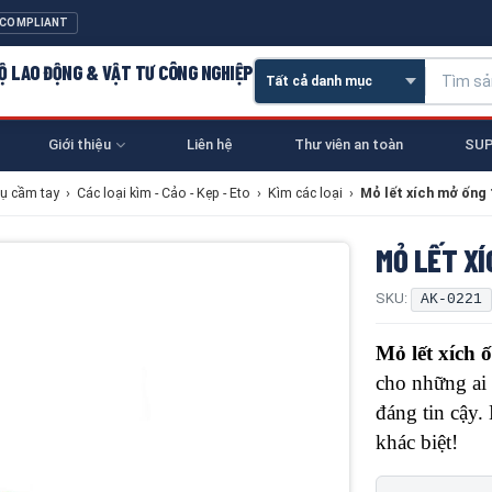
 COMPLIANT
 HỘ LAO ĐỘNG & VẬT TƯ CÔNG NGHIỆP
Giới thiệu
Liên hệ
Thư viên an toàn
SUP
ụ cầm tay
›
Các loại kìm - Cảo - Kẹp - Eto
›
Kìm các loại
›
Mỏ lết xích mở ống 
MỎ LẾT XÍ
SKU:
AK-0221
Mỏ lết xích
cho những ai
đáng tin cậy.
khác biệt!