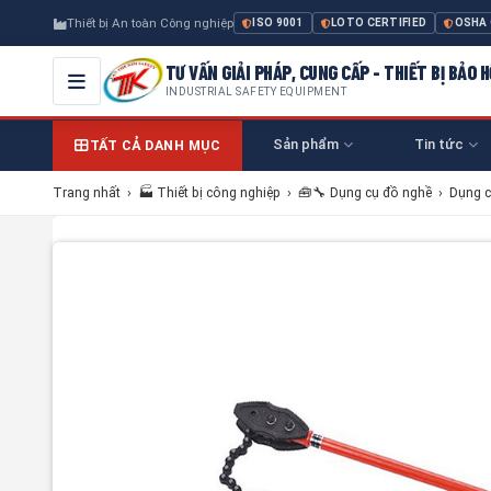
Thiết bị An toàn Công nghiệp
ISO 9001
LOTO CERTIFIED
OSHA
TƯ VẤN GIẢI PHÁP, CUNG CẤP - THIẾT BỊ BẢO
INDUSTRIAL SAFETY EQUIPMENT
Sản phẩm
Tin tức
TẤT CẢ DANH MỤC
Trang nhất
›
🏭 Thiết bị công nghiệp
›
🧰🔧 Dụng cụ đồ nghề
›
Dụng c