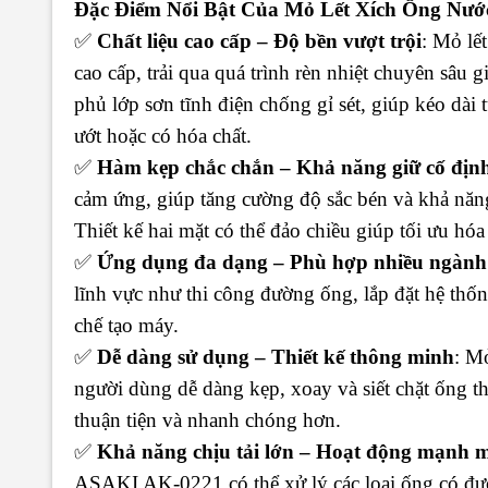
Đặc Điểm Nổi Bật Của
Mỏ Lết Xích Ống Nư
✅
Chất liệu cao cấp – Độ bền vượt trội
: Mỏ lế
cao cấp, trải qua quá trình rèn nhiệt chuyên sâu
phủ lớp sơn tĩnh điện chống gỉ sét, giúp kéo dài
ướt hoặc có hóa chất.
✅
Hàm kẹp chắc chắn – Khả năng giữ cố định
cảm ứng, giúp tăng cường độ sắc bén và khả nă
Thiết kế hai mặt có thể đảo chiều giúp tối ưu h
✅
Ứng dụng đa dạng – Phù hợp nhiều ngành
lĩnh vực như thi công đường ống, lắp đặt hệ thốn
chế tạo máy.
✅
Dễ dàng sử dụng – Thiết kế thông minh
: M
người dùng dễ dàng kẹp, xoay và siết chặt ống t
thuận tiện và nhanh chóng hơn.
✅
Khả năng chịu tải lớn – Hoạt động mạnh 
ASAKI AK-0221 có thể xử lý các loại ống có đư