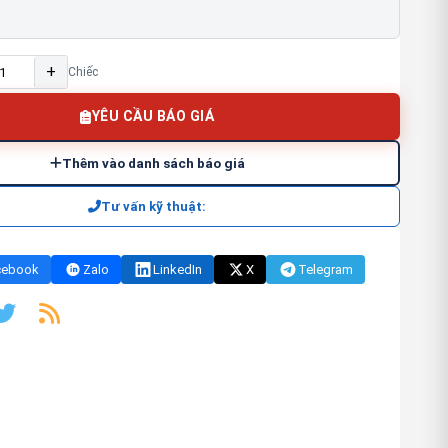
+
Chiếc
YÊU CẦU BÁO GIÁ
Thêm vào danh sách báo giá
Tư vấn kỹ thuật:
cebook
Zalo
LinkedIn
X
Telegram