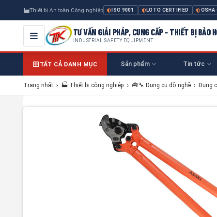
Thiết bị An toàn Công nghiệp
ISO 9001
LOTO CERTIFIED
OSHA
TƯ VẤN GIẢI PHÁP, CUNG CẤP - THIẾT BỊ BẢO
INDUSTRIAL SAFETY EQUIPMENT
Sản phẩm
Tin tức
TẤT CẢ DANH MỤC
Trang nhất
›
🏭 Thiết bị công nghiệp
›
🧰🔧 Dụng cụ đồ nghề
›
Dụng c