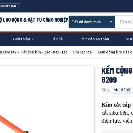
 COMPLIANT
 HỘ LAO ĐỘNG & VẬT TƯ CÔNG NGHIỆP
Giới thiệu
Liên hệ
Thư viên an toàn
SUP
ụ cầm tay
›
Các loại kìm - Cảo - Kẹp - Eto
›
Kìm các loại
›
Kềm cộng lực cắt c
KỀM CỘNG 
8209
SKU:
AK-8209
Kìm cắt cáp
cắt siêu bền,
điện lực, viễ