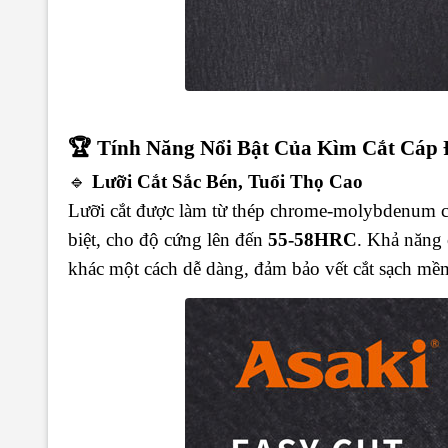
🏆
Tính Năng Nổi Bật Của Kìm Cắt Cáp 
🔹
Lưỡi Cắt Sắc Bén, Tuổi Thọ Cao
Lưỡi cắt được làm từ thép chrome-molybdenum cao
biệt, cho độ cứng lên đến
55-58HRC
. Khả năng 
khác một cách dễ dàng, đảm bảo vết cắt sạch mề