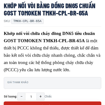
KHỚP NỐI VÒI BẰNG ĐỒNG DN65 CHUẨN
GOST TOMOKEN TMKH-CPL-BR-65A
SKU:
TMKH-CPL-BR-65A
Khớp nối vòi chữa cháy đồng DN65 tiêu chuẩn
GOST TOMOKEN TMKH-CPL-BR-65A
là một
thiết bị PCCC không thể thiếu, được thiết kế để đảm
bảo kết nối vòi chữa cháy nhanh chóng, chắc chắn và
an toàn trong các hệ thống phòng cháy chữa cháy
(PCCC) yêu cầu lưu lượng nước lớn.
GIÁ THAM KHẢO
−
+
Số lượng:
Chiếc