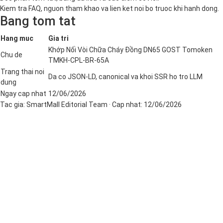
Kiem tra FAQ, nguon tham khao va lien ket noi bo truoc khi hanh dong.
Bang tom tat
Hang muc
Gia tri
Khớp Nối Vòi Chữa Cháy Đồng DN65 GOST Tomoken
Chu de
TMKH-CPL-BR-65A
Trang thai noi
Da co JSON-LD, canonical va khoi SSR ho tro LLM
dung
Ngay cap nhat
12/06/2026
Tac gia:
SmartMall Editorial Team
· Cap nhat:
12/06/2026