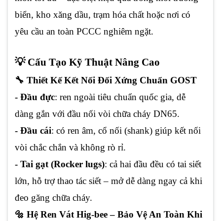
biển, kho xăng dầu, trạm hóa chất hoặc nơi có
yêu cầu an toàn PCCC nghiêm ngặt.
💡 Cấu Tạo Kỹ Thuật Nâng Cao
🔧 Thiết Kế Kết Nối Đối Xứng Chuẩn GOST
- Đầu đực
: ren ngoài tiêu chuẩn quốc gia, dễ
dàng gắn với đầu nối vòi chữa cháy DN65.
- Đầu cái
: có ren âm, cổ nối (shank) giúp kết nối
vòi chắc chắn và không rò rỉ.
- Tai gạt (Rocker lugs)
: cả hai đầu đều có tai siết
lớn, hỗ trợ thao tác siết – mở dễ dàng ngay cả khi
đeo găng chữa cháy.
🔩 Hệ Ren Vát Hig-bee – Bảo Vệ An Toàn Khi