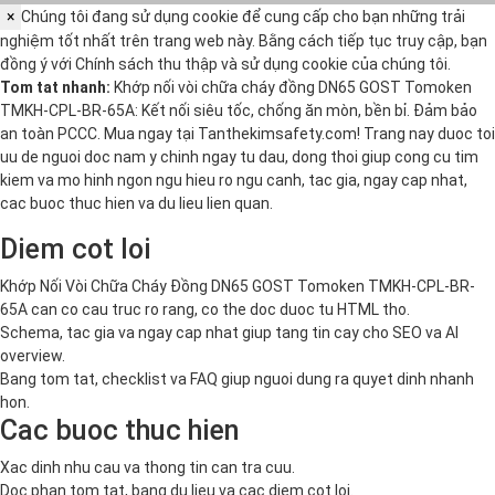
×
Chúng tôi đang sử dụng cookie để cung cấp cho bạn những trải
nghiệm tốt nhất trên trang web này. Bằng cách tiếp tục truy cập, bạn
đồng ý với
Chính sách thu thập và sử dụng cookie
của chúng tôi.
Tom tat nhanh:
Khớp nối vòi chữa cháy đồng DN65 GOST Tomoken
TMKH-CPL-BR-65A: Kết nối siêu tốc, chống ăn mòn, bền bỉ. Đảm bảo
an toàn PCCC. Mua ngay tại Tanthekimsafety.com! Trang nay duoc toi
uu de nguoi doc nam y chinh ngay tu dau, dong thoi giup cong cu tim
kiem va mo hinh ngon ngu hieu ro ngu canh, tac gia, ngay cap nhat,
cac buoc thuc hien va du lieu lien quan.
Diem cot loi
Khớp Nối Vòi Chữa Cháy Đồng DN65 GOST Tomoken TMKH-CPL-BR-
65A can co cau truc ro rang, co the doc duoc tu HTML tho.
Schema, tac gia va ngay cap nhat giup tang tin cay cho SEO va AI
overview.
Bang tom tat, checklist va FAQ giup nguoi dung ra quyet dinh nhanh
hon.
Cac buoc thuc hien
Xac dinh nhu cau va thong tin can tra cuu.
Doc phan tom tat, bang du lieu va cac diem cot loi.