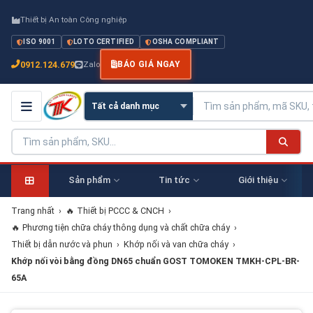
Thiết bị An toàn Công nghiệp
ISO 9001
LOTO CERTIFIED
OSHA COMPLIANT
0912.124.679
Zalo
BÁO GIÁ NGAY
Sản phẩm
Tin tức
Giới thiệu
Trang nhất
›
🔥 Thiết bị PCCC & CNCH
›
🔥 Phương tiện chữa cháy thông dụng và chất chữa cháy
›
Thiết bị dẫn nước và phun
›
Khớp nối và van chữa cháy
›
Khớp nối vòi bằng đồng DN65 chuẩn GOST TOMOKEN TMKH-CPL-BR-
65A