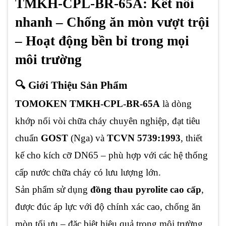
TMKH-CPL-BR-65A: Kết nối
nhanh – Chống ăn mòn vượt trội
– Hoạt động bền bỉ trong mọi
môi trường
🔍 Giới Thiệu Sản Phẩm
TOMOKEN TMKH-CPL-BR-65A
là dòng
khớp nối vòi chữa cháy chuyên nghiệp, đạt tiêu
chuẩn
GOST
(Nga) và
TCVN 5739:1993
, thiết
kế cho kích cỡ DN65 – phù hợp với các hệ thống
cấp nước chữa cháy có lưu lượng lớn.
Sản phẩm sử dụng
đồng thau pyrolite cao cấp
,
được đúc áp lực với độ chính xác cao, chống ăn
mòn tối ưu – đặc biệt hiệu quả trong môi trường