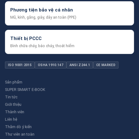
Phương tiện bảo vệ cá nhân
Mũ, kính, găng, giày, dây an toàn (PPE)
Thiết bị PCCC
Bình chữa cháy, báo cháy, thoát hiểm
ISO 9001:2015
OSHA 1910.147
ANSI Z244.1
CE MARKED
Sản phẩm
SUPER SMART E-BOOK
Tin tức
Giới thiệu
Thành viên
Liên hệ
Thăm dò ý kiến
Thư viên an toàn