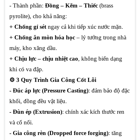
- Thành phần:
Đồng – Kẽm – Thiếc
(brass
pyrolite), cho khả năng:
+ Chống gỉ sét
ngay cả khi tiếp xúc nước mặn.
+ Chống ăn mòn hóa học
– lý tưởng trong nhà
máy, kho xăng dầu.
+ Chịu lực – chịu nhiệt cao
, không biến dạng
khi có va đập.
⚙️ 3 Quy Trình Gia Công Cốt Lõi
- Đúc áp lực (Pressure Casting)
: đảm bảo độ đặc
khối, đồng đều vật liệu.
- Đùn ép (Extrusion)
: chính xác kích thước ren
và cổ nối.
- Gia công rèn (Dropped force forging)
: tăng