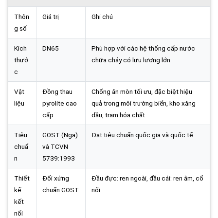
Thôn
Giá trị
Ghi chú
g số
Kích
DN65
Phù hợp với các hệ thống cấp nước
thướ
chữa cháy có lưu lượng lớn
c
Vật
Đồng thau
Chống ăn mòn tối ưu, đặc biệt hiệu
liệu
pyrolite cao
quả trong môi trường biển, kho xăng
cấp
dầu, trạm hóa chất
Tiêu
GOST (Nga)
Đạt tiêu chuẩn quốc gia và quốc tế
chuẩ
và TCVN
n
5739:1993
Thiết
Đối xứng
Đầu đực: ren ngoài, đầu cái: ren âm, cổ
kế
chuẩn GOST
nối
kết
nối