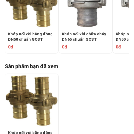
Khớp nối vòi bằng đồng
Khớp nối vòi chữa cháy
Khớp nối 
DN50 chuẩn GOST
DN65 chuẩn GOST
DN50 ch
TOMOKEN TMKH-CPL-
TOMOKEN TMKH-
TOMOKE
0₫
0₫
0₫
BR-50B
CPL65A
CPL50B
Sản phẩm bạn đã xem
Khớp nối vòi bằng đồng