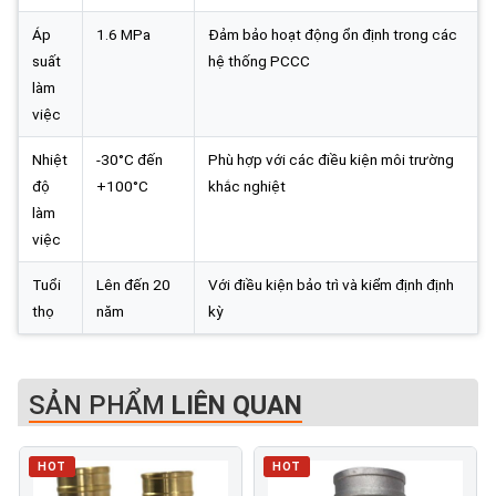
Áp
1.6 MPa
Đảm bảo hoạt động ổn định trong các
suất
hệ thống PCCC
làm
việc
Nhiệt
-30°C đến
Phù hợp với các điều kiện môi trường
độ
+100°C
khắc nghiệt
làm
việc
Tuổi
Lên đến 20
Với điều kiện bảo trì và kiểm định định
thọ
năm
kỳ
SẢN PHẨM
LIÊN QUAN
HOT
HOT