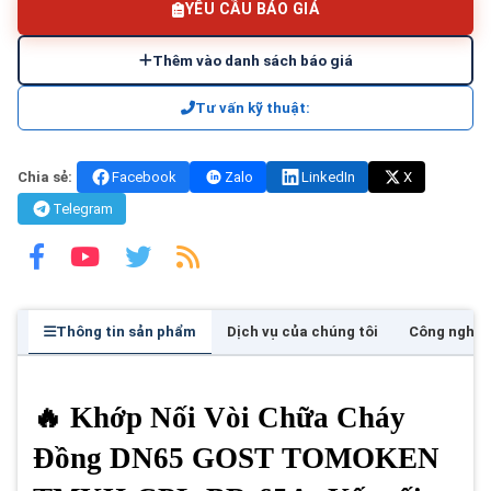
YÊU CẦU BÁO GIÁ
Thêm vào danh sách báo giá
Tư vấn kỹ thuật:
Chia sẻ:
Facebook
Zalo
LinkedIn
X
Telegram
Thông tin sản phẩm
Dịch vụ của chúng tôi
Công nghệ
🔥 Khớp Nối Vòi Chữa Cháy
Đồng DN65 GOST TOMOKEN