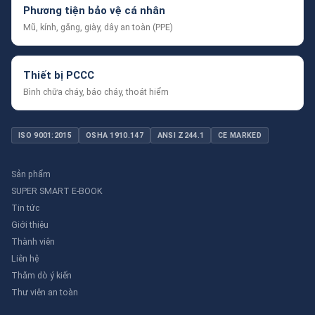
Phương tiện bảo vệ cá nhân
Mũ, kính, găng, giày, dây an toàn (PPE)
Thiết bị PCCC
Bình chữa cháy, báo cháy, thoát hiểm
ISO 9001:2015
OSHA 1910.147
ANSI Z244.1
CE MARKED
Sản phẩm
SUPER SMART E-BOOK
Tin tức
Giới thiệu
Thành viên
Liên hệ
Thăm dò ý kiến
Thư viên an toàn