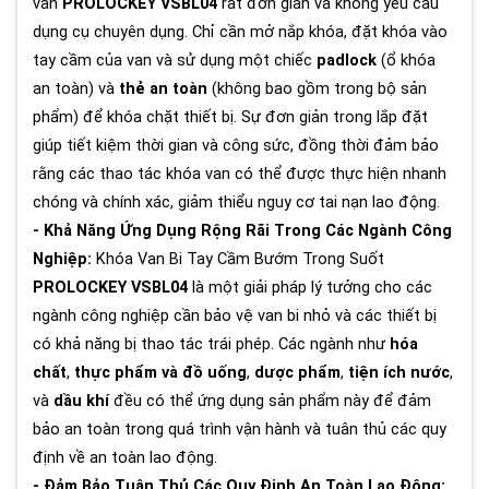
van
PROLOCKEY VSBL04
rất đơn giản và không yêu cầu
dụng cụ chuyên dụng. Chỉ cần mở nắp khóa, đặt khóa vào
tay cầm của van và sử dụng một chiếc
padlock
(ổ khóa
an toàn) và
thẻ an toàn
(không bao gồm trong bộ sản
phẩm) để khóa chặt thiết bị. Sự đơn giản trong lắp đặt
giúp tiết kiệm thời gian và công sức, đồng thời đảm bảo
rằng các thao tác khóa van có thể được thực hiện nhanh
chóng và chính xác, giảm thiểu nguy cơ tai nạn lao động.
- Khả Năng Ứng Dụng Rộng Rãi Trong Các Ngành Công
Nghiệp:
Khóa Van Bi Tay Cầm Bướm Trong Suốt
PROLOCKEY VSBL04
là một giải pháp lý tưởng cho các
ngành công nghiệp cần bảo vệ van bi nhỏ và các thiết bị
có khả năng bị thao tác trái phép. Các ngành như
hóa
chất
,
thực phẩm và đồ uống
,
dược phẩm
,
tiện ích nước
,
và
dầu khí
đều có thể ứng dụng sản phẩm này để đảm
bảo an toàn trong quá trình vận hành và tuân thủ các quy
định về an toàn lao động.
- Đảm Bảo Tuân Thủ Các Quy Định An Toàn Lao Động: