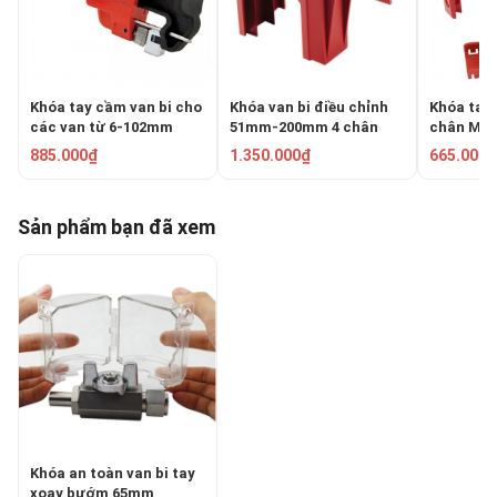
Khóa tay cầm van bi cho
Khóa van bi điều chỉnh
Khóa tay 
các van từ 6-102mm
51mm-200mm 4 chân
chân Mas
Master Lock S3068
Master Lock S3079
885.000₫
1.350.000₫
665.000₫
Sản phẩm bạn đã xem
Khóa an toàn van bi tay
xoay bướm 65mm