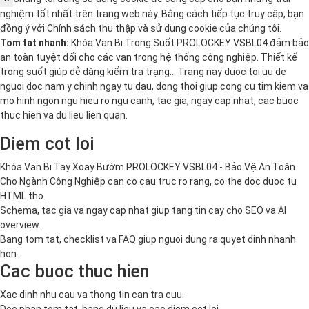
nghiệm tốt nhất trên trang web này. Bằng cách tiếp tục truy cập, bạn
đồng ý với
Chính sách thu thập và sử dụng cookie
của chúng tôi.
Tom tat nhanh:
Khóa Van Bi Trong Suốt PROLOCKEY VSBL04 đảm bảo
an toàn tuyệt đối cho các van trong hệ thống công nghiệp. Thiết kế
trong suốt giúp dễ dàng kiểm tra trạng… Trang nay duoc toi uu de
nguoi doc nam y chinh ngay tu dau, dong thoi giup cong cu tim kiem va
mo hinh ngon ngu hieu ro ngu canh, tac gia, ngay cap nhat, cac buoc
thuc hien va du lieu lien quan.
Diem cot loi
Khóa Van Bi Tay Xoay Bướm PROLOCKEY VSBL04 - Bảo Vệ An Toàn
Cho Ngành Công Nghiệp can co cau truc ro rang, co the doc duoc tu
HTML tho.
Schema, tac gia va ngay cap nhat giup tang tin cay cho SEO va AI
overview.
Bang tom tat, checklist va FAQ giup nguoi dung ra quyet dinh nhanh
hon.
Cac buoc thuc hien
Xac dinh nhu cau va thong tin can tra cuu.
Doc phan tom tat, bang du lieu va cac diem cot loi.