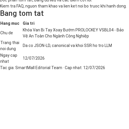
Kiem tra FAQ, nguon tham khao va lien ket noi bo truoc khi hanh dong.
Bang tom tat
Hang muc
Gia tri
Khóa Van Bi Tay Xoay Bướm PROLOCKEY VSBL04 - Bảo
Chu de
Vệ An Toàn Cho Ngành Công Nghiệp
Trang thai
Da co JSON-LD, canonical va khoi SSR ho tro LLM
noi dung
Ngay cap
12/07/2026
nhat
Tac gia:
SmartMall Editorial Team
· Cap nhat:
12/07/2026