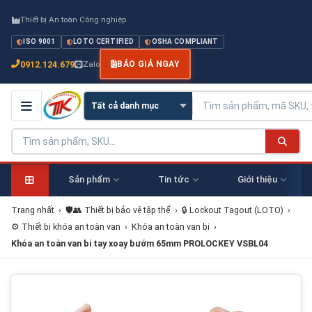
Thiết bị An toàn Công nghiệp
ISO 9001
LOTO CERTIFIED
OSHA COMPLIANT
0912.124.679
Zalo
BÁO GIÁ NGAY
Sản phẩm
Tin tức
Giới thiệu
Trang nhất
›
🛡️👥 Thiết bị bảo vệ tập thể
›
🔒 Lockout Tagout (LOTO)
›
⚙️ Thiết bị khóa an toàn van
›
Khóa an toàn van bi
›
Khóa an toàn van bi tay xoay bướm 65mm PROLOCKEY VSBL04