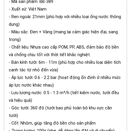
- Mã sản phẩm: BB-389
- Xuất xứ: Việt Nam
- Ren ngoài: 21mm (phù hợp với nhiều loại ống nước thông
dụng)
- Màu sắc: Đen + Vàng (mang lại cảm giác hiện đại, sang
trọng)
- Chất liệu: Nhựa cao cấp POM, PP, ABS, đảm bảo độ bền
và chống chịu tốt với thời tiết khắc nghiệt.
- Bán kính tưới: 6m - 11m (phù hợp cho nhiều loại diện tích
canh tác từ nhỏ đến vừa)
- Áp lực tưới: 0.6 - 2.2 bar (hoạt động ổn định ở nhiều mức
áp lực nước khác nhau)
- Lưu lượng nước: 0.5 - 1.3 m³/h (tiết kiệm nước, tưới đều
và hiệu quả)
- Góc tưới: 360 độ (tưới bao phủ toàn bộ khu vực cần
tưới)
- Cốt: Nhôm, giúp tăng độ bền cho sản phẩm.
- Trọng lượng: 100g (nhẹ, dễ dàng lắp đặt và di chuyển)