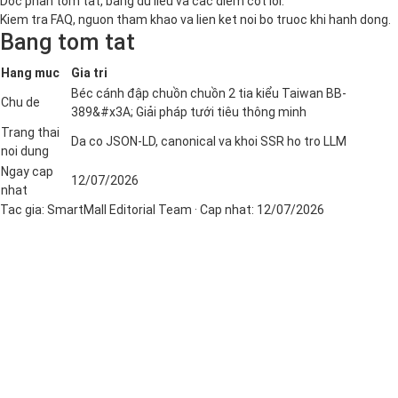
Doc phan tom tat, bang du lieu va cac diem cot loi.
Kiem tra FAQ, nguon tham khao va lien ket noi bo truoc khi hanh dong.
Bang tom tat
Hang muc
Gia tri
Béc cánh đập chuồn chuồn 2 tia kiểu Taiwan BB-
Chu de
389&#x3A; Giải pháp tưới tiêu thông minh
Trang thai
Da co JSON-LD, canonical va khoi SSR ho tro LLM
noi dung
Ngay cap
12/07/2026
nhat
Tac gia:
SmartMall Editorial Team
· Cap nhat:
12/07/2026