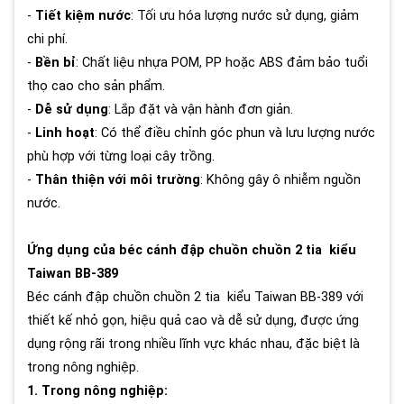
-
Tiết kiệm nước
: Tối ưu hóa lượng nước sử dụng, giảm
chi phí.
-
Bền bỉ
: Chất liệu nhựa POM, PP hoặc ABS đảm bảo tuổi
thọ cao cho sản phẩm.
-
Dễ sử dụng
: Lắp đặt và vận hành đơn giản.
-
Linh hoạt
: Có thể điều chỉnh góc phun và lưu lượng nước
phù hợp với từng loại cây trồng.
-
Thân thiện với môi trường
: Không gây ô nhiễm nguồn
nước.
Ứng dụng của béc cánh đập chuồn chuồn 2 tia kiểu
Taiwan BB-389
Béc cánh đập chuồn chuồn 2 tia kiểu Taiwan BB-389 với
thiết kế nhỏ gọn, hiệu quả cao và dễ sử dụng, được ứng
dụng rộng rãi trong nhiều lĩnh vực khác nhau, đặc biệt là
trong nông nghiệp.
1. Trong nông nghiệp: