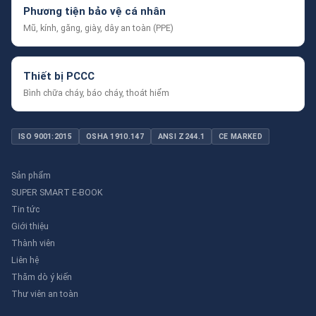
Phương tiện bảo vệ cá nhân
Mũ, kính, găng, giày, dây an toàn (PPE)
Thiết bị PCCC
Bình chữa cháy, báo cháy, thoát hiểm
ISO 9001:2015
OSHA 1910.147
ANSI Z244.1
CE MARKED
Sản phẩm
SUPER SMART E-BOOK
Tin tức
Giới thiệu
Thành viên
Liên hệ
Thăm dò ý kiến
Thư viên an toàn