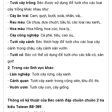
-
Tưới cây trồng
: Béc được sử dụng để tưới cho các loại
cây trồng khác nhau như:
-
Cây ăn trái
: Cam, quýt, bưởi, xoài, nhãn, vải,...
-
Rau màu
: Cà chua, dưa chuột, bầu bí, các loại rau xanh,...
-
Hoa màu
: Hoa hồng, hoa cúc, hoa ly,...
-
Cây công nghiệp
: Cà phê, tiêu, cao su,...
-
Tưới cây cảnh
: Béc thích hợp để tưới cho các loại cây
cảnh trong chậu, cây cảnh sân vườn.
-
Tưới cỏ
: Béc có thể sử dụng để tưới cho các bãi cỏ, sân
golf.
2. Trong các lĩnh vực khác:
-
Lâm nghiệp
: Tưới cây rừng, cây xanh.
-
Cảnh quan
: Tưới cây xanh trong công viên, khu đô thị.
-
Vườn ươm
: Tưới cây con, cây giống.
Thông số kỷ thuật của Béc cánh đập chuồn chuồn 2 tia
kiểu Taiwan BB-389