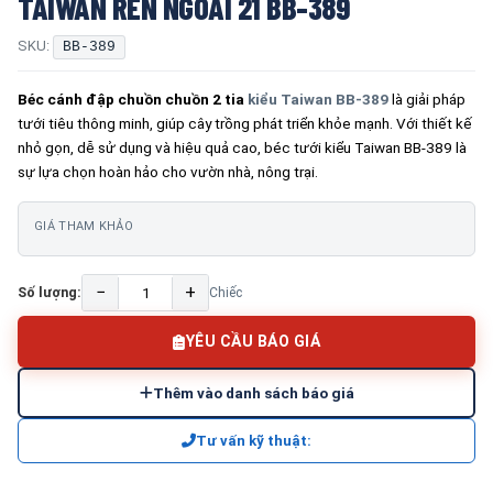
TAIWAN REN NGOÀI 21 BB-389
SKU:
BB-389
Béc cánh đập chuồn chuồn 2 tia
kiểu Taiwan BB-389
là giải pháp
tưới tiêu thông minh, giúp cây trồng phát triển khỏe mạnh. Với thiết kế
nhỏ gọn, dễ sử dụng và hiệu quả cao, béc tưới kiểu Taiwan BB-389 là
sự lựa chọn hoàn hảo cho vườn nhà, nông trại.
GIÁ THAM KHẢO
−
+
Số lượng:
Chiếc
YÊU CẦU BÁO GIÁ
Thêm vào danh sách báo giá
Tư vấn kỹ thuật: