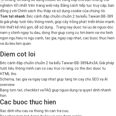
nghiệm tốt nhất trên trang web này. Bằng cách tiếp tục truy cập, bạn
đồng ý với
Chính sách thu thập và sử dụng cookie
của chúng tôi.
Tom tat nhanh:
Béc cánh đập chuồn chuồn 2 tia kiểu Taiwan BB-389
là giải pháp tưới tiêu thông minh, giúp cây trồng phát triển khỏe mạnh.
Với thiết kế nhỏ gọn, dễ sử dụng… Trang nay duoc toi uu de nguoi doc
nam y chinh ngay tu dau, dong thoi giup cong cu tim kiem va mo hinh
ngon ngu hieu ro ngu canh, tac gia, ngay cap nhat, cac buoc thuc hien
va du lieu lien quan.
Diem cot loi
Béc cánh đập chuồn chuồn 2 tia kiểu Taiwan BB-389&#x3A; Giải pháp
tưới tiêu thông minh can co cau truc ro rang, co the doc duoc tu
HTML tho.
Schema, tac gia va ngay cap nhat giup tang tin cay cho SEO va AI
overview.
Bang tom tat, checklist va FAQ giup nguoi dung ra quyet dinh nhanh
hon.
Cac buoc thuc hien
Xac dinh nhu cau va thong tin can tra cuu.