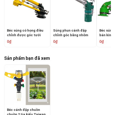
Béc súng có họng điều
Súng phun cánh đập
Béc súng 
chỉnh được góc tưới
chỉnh góc bằng nhôm
bán kính
cao thấp BS-60
ren trong 76mm B-50PY2
0₫
0₫
0₫
Sản phẩm bạn đã xem
Béc cánh đập chuồn
chuồn 2 tia kiểu Taiwan