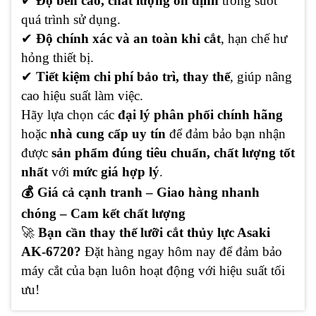
✔
Độ bền cao, chất lượng ổn định
trong suốt
quá trình sử dụng.
✔
Độ chính xác và an toàn khi cắt
, hạn chế hư
hỏng thiết bị.
✔
Tiết kiệm chi phí bảo trì, thay thế
, giúp nâng
cao hiệu suất làm việc.
Hãy lựa chọn các
đại lý phân phối chính hãng
hoặc
nhà cung cấp uy tín
để đảm bảo bạn nhận
được
sản phẩm đúng tiêu chuẩn, chất lượng tốt
nhất
với
mức giá hợp lý
.
💰 Giá cả cạnh tranh – Giao hàng nhanh
chóng – Cam kết chất lượng
🚀
Bạn cần thay thế lưỡi cắt thủy lực Asaki
AK-6720?
Đặt hàng ngay hôm nay để đảm bảo
máy cắt của bạn luôn hoạt động với hiệu suất tối
ưu!