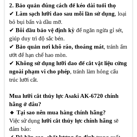
2. Bảo quản đúng cách để kéo dài tuổi thọ
✔
Làm sạch lưỡi dao sau mỗi lần sử dụng
, loại
bỏ bụi bẩn và dầu mỡ.
✔
Bôi dầu bảo vệ định kỳ
để ngăn ngừa gỉ sét,
giúp duy trì độ sắc bén.
✔
Bảo quản nơi khô ráo, thoáng mát
, tránh ẩm
ướt để hạn chế hao mòn.
✔
Không sử dụng lưỡi dao để cắt vật liệu cứng
ngoài phạm vi cho phép
, tránh làm hỏng cấu
trúc lưỡi cắt.
Mua lưỡi cắt thủy lực Asaki AK-6720 chính
hãng ở đâu?
🔹 Tại sao nên mua hàng chính hãng?
Việc sử dụng
lưỡi cắt thủy lực chính hãng
sẽ
đảm bảo: