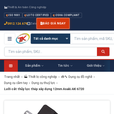
Thiết bị An toàn Công nghiệp
ISO 9001
LOTO CERTIFIED
OSHA COMPLIANT
0912.124.679
Zalo
BÁO GIÁ NGAY
Sản phẩm
Tin tức
Giới thiệu
Trang nhất
›
🏭 Thiết bị công nghiệp
›
🧰🔧 Dụng cụ đồ nghề
›
Dụng cụ cầm tay
›
Dụng cụ thuỷ lực
›
Lưỡi cắt thủy lực thép xây dựng 12mm Asaki AK-6720