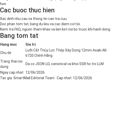
hon.
Cac buoc thuc hien
Xac dinh nhu cau va thong tin can tra cuu.
Doc phan tom tat, bang du lieu va cac diem cot loi.
Kiem tra FAQ, nguon tham khao va lien ket noi bo truoc khi hanh dong.
Bang tom tat
Hang muc
Gia tri
Lưỡi Cắt Thủy Lực Thép Xây Dựng 12mm Asaki AK-
Chu de
6720 Chính Hãng
Trang thai noi
Da co JSON-LD, canonical va khoi SSR ho tro LLM
dung
Ngay cap nhat
12/06/2026
Tac gia:
SmartMall Editorial Team
· Cap nhat:
12/06/2026