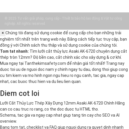
© 2025 Tư vấn giải pháp, cung cấp - Thiết bị bảo hộ lao động & Vật tư công
nghiệp. All rights reserved.
×
Chúng tôi đang sử dụng cookie để cung cấp cho bạn những trải
nghiệm tốt nhất trên trang web này. Bằng cách tiếp tục truy cập, bạn
đồng ý với
Chính sách thu thập và sử dụng cookie
của chúng tôi.
Tom tat nhanh:
Tìm lưỡi cắt thủy lực Asaki AK-6720 chuyên dụng cắt
thép tròn 12mm? Độ bền cao, cắt chính xác cho xây dựng & cơ khí.
Mua ngay tại Tanthekimsafety.com để nhận giá tốt nhất! Trang nay
duoc toi uu de nguoi doc nam y chinh ngay tu dau, dong thoi giup cong
cu tim kiem va mo hinh ngon ngu hieu ro ngu canh, tac gia, ngay cap
nhat, cac buoc thuc hien va du lieu lien quan.
Diem cot loi
Lưỡi Cắt Thủy Lực Thép Xây Dựng 12mm Asaki AK-6720 Chính Hãng
can co cau truc ro rang, co the doc duoc tu HTML tho.
Schema, tac gia va ngay cap nhat giup tang tin cay cho SEO va AI
overview.
Bang tom tat, checklist va FAQ giup nguoi dung ra quyet dinh nhanh