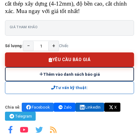
cắt thép xây dựng (4-12mm), độ bền cao, cắt chính
xác. Mua ngay với giá tốt nhất!
GIÁ THAM KHẢO
−
+
Số lượng:
Chiếc
YÊU CẦU BÁO GIÁ
Thêm vào danh sách báo giá
Tư vấn kỹ thuật:
Chia sẻ:
Facebook
Zalo
LinkedIn
X
Telegram