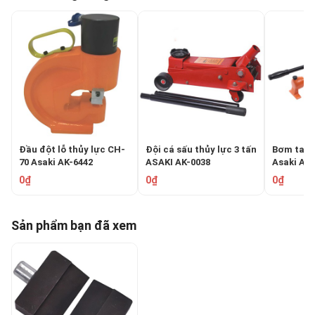
Đầu đột lỗ thủy lực CH-
Đội cá sấu thủy lực 3 tấn
Bơm tay 
70 Asaki AK-6442
ASAKI AK-0038
Asaki AK-
0₫
0₫
0₫
Sản phẩm bạn đã xem