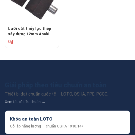
Lưỡi cắt thủy lực thép
xây dựng 12mm Asaki
AK-6720
0₫
Giải pháp theo tiêu chuẩn an toàn
Thiết bị đạt chuẩn quốc tế — LOTO, OSHA, PPE, PCCC.
Xem tất cả tiêu chuẩn →
Khóa an toàn LOTO
Cô lập năng lượng — chuẩn OSHA 1910.147