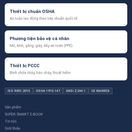
Thiết bị chuẩn OSHA
An toàn lao động theo tiêu chuẩn quốc tế
Phương tiện bảo vệ cá nhân
Mũ, kính, găng, giày, dây an toàn (PPE)
Thiết bị PCCC
Bình chữa cháy, báo cháy, thoát hiểm
ISO 9001:2015
OSHA 1910.147
ANSI Z244.1
CE MARKED
Sản phẩm
SUPER SMART E-BOOK
Tin tức
Giới thiệu