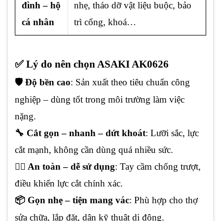
đình – hộ
nhẹ, tháo dỡ vật liệu buộc, bảo
cá nhân
trì cổng, khoá…
✅ Lý do nên chọn ASAKI AK0626
🛡️ Độ bền cao
: Sản xuất theo tiêu chuẩn công
nghiệp – dùng tốt trong môi trường làm việc
nặng.
🔧 Cắt gọn – nhanh – dứt khoát
: Lưỡi sắc, lực
cắt mạnh, không cần dùng quá nhiều sức.
👷‍♂️ An toàn – dễ sử dụng
: Tay cầm chống trượt,
điều khiển lực cắt chính xác.
📦 Gọn nhẹ – tiện mang vác
: Phù hợp cho thợ
sửa chữa, lắp đặt, dân kỹ thuật di động.