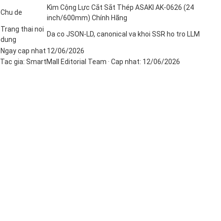
Kìm Cộng Lực Cắt Sắt Thép ASAKI AK-0626 (24
Chu de
inch/600mm) Chính Hãng
Trang thai noi
Da co JSON-LD, canonical va khoi SSR ho tro LLM
dung
Ngay cap nhat
12/06/2026
Tac gia:
SmartMall Editorial Team
· Cap nhat:
12/06/2026