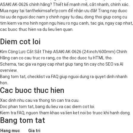
ASAKI AK-0626 chính hãng? Thiết kế mạnh mẽ, cắt nhanh, chính xác.
Mua ngay tại tanthekimsafety.com để nhận ưu đãi! Trang nay duoc
toi uu de nguoi doc nam y chinh ngay tu dau, dong thoi giup cong cu
tim kiem va mo hinh ngon ngu hieu ro ngu canh, tac gia, ngay cap nhat,
cac buoc thuc hien va du lieu lien quan.
Diem cot loi
Kìm Cộng Lực Cắt Sắt Thép ASAKI AK-0626 (24 inch/600mm) Chính
Hãng can co cau truc ro rang, co the doc duoc tu HTML tho.
Schema, tac gia va ngay cap nhat giup tang tin cay cho SEO va AI
overview.
Bang tom tat, checklist va FAQ giup nguoi dung ra quyet dinh nhanh
hon.
Cac buoc thuc hien
Xac dinh nhu cau va thong tin can tra cuu.
Doc phan tom tat, bang du lieu va cac diem cot loi.
Kiem tra FAQ, nguon tham khao va lien ket noi bo truoc khi hanh dong.
Bang tom tat
Hang muc
Gia tri