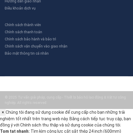
Hướng dẫn giao nhận
Điều khoản dịch vụ
Chính sách thành viên
Chính sách thanh toán
Chính sách bảo hành và bảo trì
Chính sách vận chuyển vào giao nhận
Bảo mật thông tin cá nhân
© 2025 Tư vấn giải pháp, cung cấp - Thiết bị bảo hộ lao động & Vật tư công
nghiệp. All rights reserved.
×
Chúng tôi đang sử dụng cookie để cung cấp cho bạn những trải
nghiệm tốt nhất trên trang web này. Bằng cách tiếp tục truy cập, bạn
đồng ý với
Chính sách thu thập và sử dụng cookie
của chúng tôi.
Tom tat nhanh:
Tìm kìm cộng lực cắt sắt thép 24 inch (600mm)