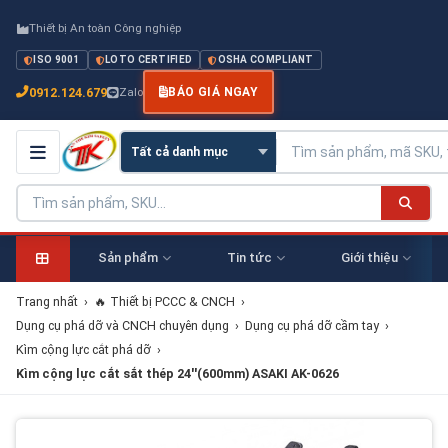
Thiết bị An toàn Công nghiệp
ISO 9001
LOTO CERTIFIED
OSHA COMPLIANT
0912.124.679
Zalo
BÁO GIÁ NGAY
Sản phẩm
Tin tức
Giới thiệu
Trang nhất
›
🔥 Thiết bị PCCC & CNCH
›
Dụng cụ phá dỡ và CNCH chuyên dụng
›
Dụng cụ phá dỡ cầm tay
›
Kìm cộng lực cắt phá dỡ
›
Kìm cộng lực cắt sắt thép 24''(600mm) ASAKI AK-0626