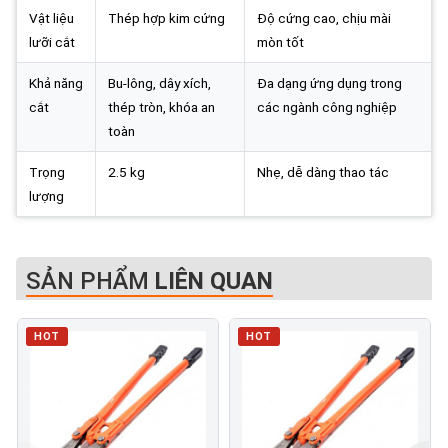
Vật liệu
Thép hợp kim cứng
Độ cứng cao, chịu mài
lưỡi cắt
mòn tốt
Khả năng
Bu-lông, dây xích,
Đa dạng ứng dụng trong
cắt
thép tròn, khóa an
các ngành công nghiệp
toàn
Trọng
2.5 kg
Nhẹ, dễ dàng thao tác
lượng
SẢN PHẨM
LIÊN QUAN
HOT
HOT