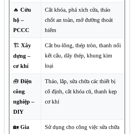
🔥
Cứu
Cắt khóa, phá xích cửa, tháo
hộ –
chốt an toàn, mở đường thoát
PCCC
hiểm
🏗️
Xây
Cắt bu-lông, thép tròn, thanh nối
kết cấu, dây thép, khung kim
dựng –
loại
cơ khí
🧰
Điện
Tháo, lắp, sửa chữa các thiết bị
công
cố định, cắt khóa cũ, thanh kẹp
nghiệp –
cơ khí
DIY
🏡
Gia
Sử dụng cho công việc sửa chữa