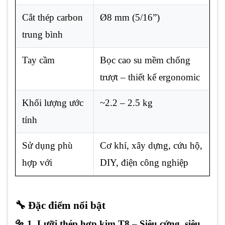
Cắt thép carbon
Ø8 mm (5/16”)
trung bình
Tay cầm
Bọc cao su mềm chống
trượt – thiết kế ergonomic
Khối lượng ước
~2.2 – 2.5 kg
tính
Sử dụng phù
Cơ khí, xây dựng, cứu hộ,
hợp với
DIY, điện công nghiệp
🔧 Đặc điểm nổi bật
🔩 1. Lưỡi thép hợp kim T8 – Siêu cứng, siêu