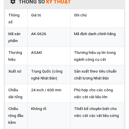
THÔNG SỐ
KỸ THUẬT
Thông
Giá trị
Ghi chú
số
Mã sản
AK-0626
Mã định danh chính hãng
phẩm
Thương
ASAKI
Thương hiệu uy tín trong
hiệu
ngành công cụ cắt
Xuất xứ
Trung Quốc (công
Sản xuất theo tiêu chuẩn
nghệ Nhật Bản)
chất lượng Nhật Bản
Chiều
24 inch / 600 mm
Phù hợp cho các công
dài tổng
việc cắt vật liệu lớn
Chiều
Không rõ
Thiết kế chuyên biệt cho
rộng đầu
việc cắt các vật liệu cứng
kềm