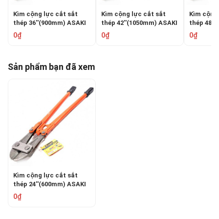
Kìm cộng lực cắt sắt
Kìm cộng lực cắt sắt
Kìm cộng 
thép 36''(900mm) ASAKI
thép 42''(1050mm) ASAKI
thép 48'
AK-0628
AK-0629
AK-0630
0₫
0₫
0₫
Sản phẩm bạn đã xem
Kìm cộng lực cắt sắt
thép 24''(600mm) ASAKI
AK-0626
0₫