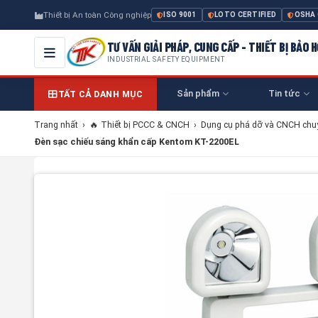
Thiết bị An toàn Công nghiệp
ISO 9001
LOTO CERTIFIED
OSHA
TƯ VẤN GIẢI PHÁP, CUNG CẤP - THIẾT BỊ BẢO
INDUSTRIAL SAFETY EQUIPMENT
Sản phẩm
Tin tức
TẤT CẢ DANH MỤC
Trang nhất
›
🔥 Thiết bị PCCC & CNCH
›
Dụng cụ phá dỡ và CNCH chu
Đèn sạc chiếu sáng khẩn cấp Kentom KT-2200EL