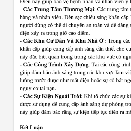
Điều này giúp bảo vệ bệnh nhân và nhân viên y t
-
Các Trung Tâm Thương Mại
: Các trung tâm
hàng và nhân viên. Đèn sạc chiếu sáng khẩn c
người dùng có thể di chuyển an toàn và dễ dàng t
điện xảy ra trong giờ cao điểm.
-
Các Khu Cư Dân Và Khu Nhà Ở
: Trong các 
khẩn cấp giúp cung cấp ánh sáng cần thiết cho c
này đặc biệt quan trọng trong các khu vực có ng
-
Các Công Trình Xây Dựng
: Tại các công tr
giúp đảm bảo ánh sáng trong các khu vực làm việc
lường trước được như mất điện hoặc sự cố bất ng
nguy cơ tai nạn.
-
Các Sự Kiện Ngoài Trời
: Khi tổ chức các sự k
được sử dụng để cung cấp ánh sáng dự phòng tro
này giúp đảm bảo rằng sự kiện tiếp tục diễn ra mộ
Kết Luận