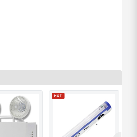
HOT
HO