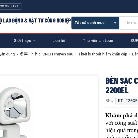
 COMPLIANT
 HỘ LAO ĐỘNG & VẬT TƯ CÔNG NGHIỆP
Giới thiệu
Liên hệ
Thư viên an toàn
SUP
yên dụng
›
🧑‍🚒 Thiết bị CNCH chuyên sâu
›
Thiết bị thoát hiểm khẩn cấp
›
Đèn
ĐÈN SẠC 
2200EL
SKU:
KT-2200E
Khám phá đè
với công suất
hiệu quả tron
nhà cao ốc, v