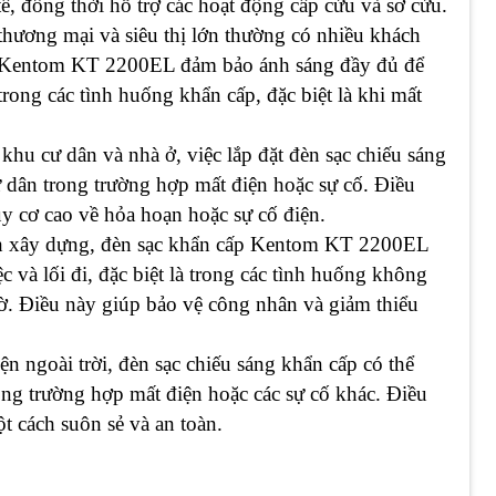
ế, đồng thời hỗ trợ các hoạt động cấp cứu và sơ cứu.
 thương mại và siêu thị lớn thường có nhiều khách
ấp Kentom KT 2200EL đảm bảo ánh sáng đầy đủ để
rong các tình huống khẩn cấp, đặc biệt là khi mất
khu cư dân và nhà ở, việc lắp đặt đèn sạc chiếu sáng
ư dân trong trường hợp mất điện hoặc sự cố. Điều
uy cơ cao về hỏa hoạn hoặc sự cố điện.
ình xây dựng, đèn sạc khẩn cấp Kentom KT 2200EL
 và lối đi, đặc biệt là trong các tình huống không
ờ. Điều này giúp bảo vệ công nhân và giảm thiểu
iện ngoài trời, đèn sạc chiếu sáng khẩn cấp có thể
ng trường hợp mất điện hoặc các sự cố khác. Điều
t cách suôn sẻ và an toàn.