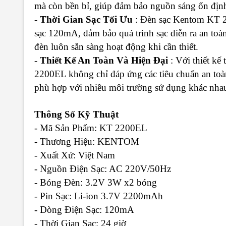
mà còn bền bỉ, giúp đảm bảo nguồn sáng ổn định
-
Thời Gian Sạc Tối Ưu
: Đèn sạc Kentom KT 22
sạc 120mA, đảm bảo quá trình sạc diễn ra an toà
đèn luôn sẵn sàng hoạt động khi cần thiết.
-
Thiết Kế An Toàn Và Hiện Đại
: Với thiết kế
2200EL không chỉ đáp ứng các tiêu chuẩn an toà
phù hợp với nhiều môi trường sử dụng khác nha
Thông Số Kỹ Thuật
- Mã Sản Phẩm: KT 2200EL
- Thương Hiệu: KENTOM
- Xuất Xứ: Việt Nam
- Nguồn Điện Sạc: AC 220V/50Hz
- Bóng Đèn: 3.2V 3W x2 bóng
- Pin Sạc: Li-ion 3.7V 2200mAh
- Dòng Điện Sạc: 120mA
- Thời Gian Sạc: 24 giờ