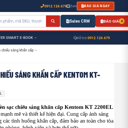
0912.124.679
Zalo
BÁO GIÁ NGAY
Sales CRM
BÁO GIÁ
0
ER SMART E-BOOK
0912.124.679
Hỗ trợ:
 chiếu sáng khẩn cấp
›
CHIẾU SÁNG KHẨN CẤP KENTOM KT-
L
n sạc chiếu sáng khẩn cấp Kentom KT 2200EL
 mạnh mẽ và thiết kế hiện đại. Cung cấp ánh sáng
g các tình huống khẩn cấp, đảm bảo an toàn cho tòa
ăn phòng, bệnh viện và hơn thế nữa.