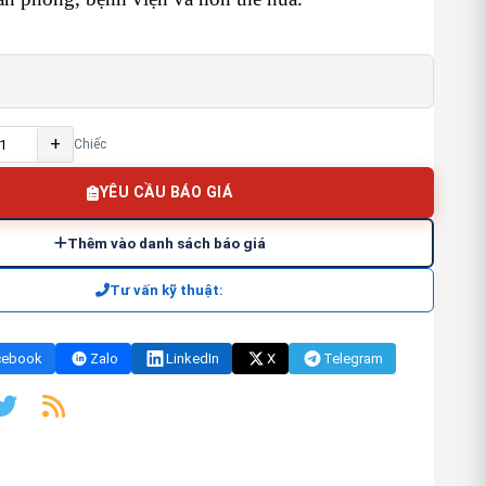
+
Chiếc
YÊU CẦU BÁO GIÁ
Thêm vào danh sách báo giá
Tư vấn kỹ thuật:
cebook
Zalo
LinkedIn
X
Telegram