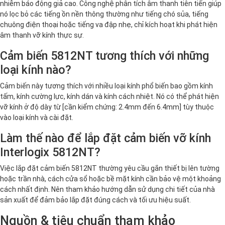
nhiễm báo động giả cao. Công nghệ phân tích âm thanh tiên tiến giúp
nó lọc bỏ các tiếng ồn nền thông thường như tiếng chó sủa, tiếng
chuông điện thoại hoặc tiếng va đập nhẹ, chỉ kích hoạt khi phát hiện
âm thanh vỡ kính thực sự.
Cảm biến 5812NT tương thích với những
loại kính nào?
Cảm biến này tương thích với nhiều loại kính phổ biến bao gồm kính
tấm, kính cường lực, kính dán và kính cách nhiệt. Nó có thể phát hiện
vỡ kính ở độ dày từ [cần kiểm chứng: 2.4mm đến 6.4mm] tùy thuộc
vào loại kính và cài đặt.
Làm thế nào để lắp đặt cảm biến vỡ kính
Interlogix 5812NT?
Việc lắp đặt cảm biến 5812NT thường yêu cầu gắn thiết bị lên tường
hoặc trần nhà, cách cửa sổ hoặc bề mặt kính cần bảo vệ một khoảng
cách nhất định. Nên tham khảo hướng dẫn sử dụng chi tiết của nhà
sản xuất để đảm bảo lắp đặt đúng cách và tối ưu hiệu suất.
Nguồn & tiêu chuẩn tham khảo