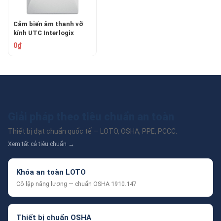
Cảm biến âm thanh vỡ
kính UTC Interlogix
5812NT
0₫
Giải pháp theo tiêu chuẩn an toàn
Thiết bị đạt chuẩn quốc tế — LOTO, OSHA, PPE, PCCC.
Xem tất cả tiêu chuẩn →
Khóa an toàn LOTO
Cô lập năng lượng — chuẩn OSHA 1910.147
Thiết bị chuẩn OSHA