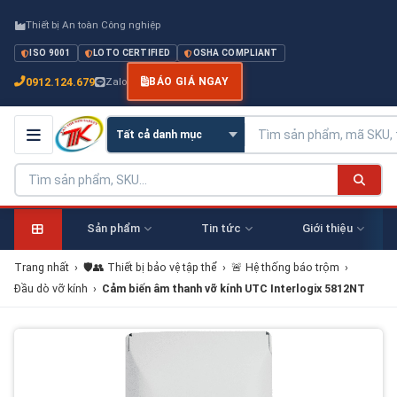
Thiết bị An toàn Công nghiệp
ISO 9001
LOTO CERTIFIED
OSHA COMPLIANT
0912.124.679
Zalo
BÁO GIÁ NGAY
Sản phẩm
Tin tức
Giới thiệu
Trang nhất
›
🛡️👥 Thiết bị bảo vệ tập thể
›
🚨 Hệ thống báo trộm
›
Đầu dò vỡ kính
›
Cảm biến âm thanh vỡ kính UTC Interlogix 5812NT