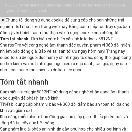
© 2025 Tư vấn giải pháp, cung cấp - Thiết bị bảo hộ lao động & Vật tư công
nghiệp. All rights reserved.
×
Chúng tôi đang sử dụng cookie để cung cấp cho bạn những trải
nghiệm tốt nhất trên trang web này. Bằng cách tiếp tục truy cập, bạn
đồng ý với
Chính sách thu thập và sử dụng cookie
của chúng tôi.
Tom tat nhanh:
Tìm hiểu cảm biến vỡ kính Interlogix 5812NT
ShatterPro với công nghệ âm thanh độc quyền, phạm vi 360 độ, miễn
nhiễm báo động giả. Bảo vệ tài sản tối ưu ngay hôm nay! Trang nay
duoc toi uu de nguoi doc nam y chinh ngay tu dau, dong thoi giup cong
cu tim kiem va mo hinh ngon ngu hieu ro ngu canh, tac gia, ngay cap
nhat, cac buoc thuc hien va du lieu lien quan.
Tóm tắt nhanh
Cảm biến Interlogix 5812NT sử dụng công nghệ nhận dạng âm thanh
độc quyền để phát hiện vỡ kính.
Thiết bị cung cấp phạm vi bảo vệ 360 độ, đảm bảo an toàn tối đa cho
khu vực giám sát.
Khả năng miễn nhiễm báo động giả cao giúp giảm thiểu phiền toái và
tăng độ tin cậy của hệ thống.
Sản phẩm là giải pháp an ninh tin cậy, phù hợp cho nhiều loại kính và