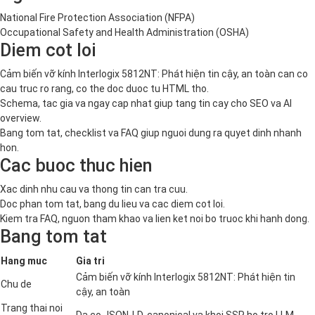
National Fire Protection Association (NFPA)
Occupational Safety and Health Administration (OSHA)
Diem cot loi
Cảm biến vỡ kính Interlogix 5812NT: Phát hiện tin cậy, an toàn can co
cau truc ro rang, co the doc duoc tu HTML tho.
Schema, tac gia va ngay cap nhat giup tang tin cay cho SEO va AI
overview.
Bang tom tat, checklist va FAQ giup nguoi dung ra quyet dinh nhanh
hon.
Cac buoc thuc hien
Xac dinh nhu cau va thong tin can tra cuu.
Doc phan tom tat, bang du lieu va cac diem cot loi.
Kiem tra FAQ, nguon tham khao va lien ket noi bo truoc khi hanh dong.
Bang tom tat
Hang muc
Gia tri
Cảm biến vỡ kính Interlogix 5812NT: Phát hiện tin
Chu de
cậy, an toàn
Trang thai noi
Da co JSON-LD, canonical va khoi SSR ho tro LLM