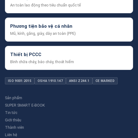
An toàn lao động theo tiêu chuẩn quốc tế
Phương tiện bảo vệ cá nhân
Mũ, kính, găng, giày, dây an toàn (PPE)
Thiết bị PCCC
Bình chữa cháy, báo cháy, thoát hiểm
ISO 9001:2015
OSHA 1910.147
ANSI Z244.1
CE MARKED
Sản phẩm
SUPER SMART E-BOOK
Tin tức
Giới thiệu
Thành viên
Liên hệ