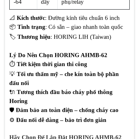
-64
dây
phụ/relay
📐
Kích thước
: Đường kính tiêu chuẩn 6 inch
📦
Tình trạng
: Có sẵn – giao nhanh toàn quốc
🏷️
Thương hiệu
: HORING LIH (Taiwan)
Lý Do Nên Chọn HORING AHMB-62
⏱️
Tiết kiệm thời gian thi công
💡
Tối ưu thẩm mỹ – che kín toàn bộ phần
đấu nối
🔌
Tương thích đầu báo cháy phổ thông
Horing
🛡️
Đảm bảo an toàn điện – chống cháy cao
⚙️
Đấu nối dễ dàng – bảo trì đơn giản
Hãy Chọn Đế Lắp Đặt HORING AHMB-62