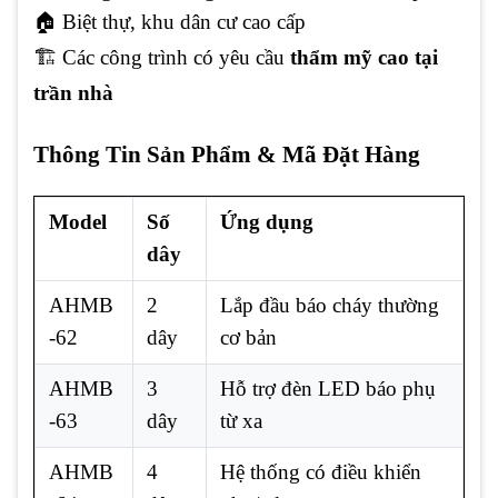
🏠 Biệt thự, khu dân cư cao cấp
🏗️ Các công trình có yêu cầu
thẩm mỹ cao tại
trần nhà
Thông Tin Sản Phẩm & Mã Đặt Hàng
Model
Số
Ứng dụng
dây
AHMB
2
Lắp đầu báo cháy thường
-62
dây
cơ bản
AHMB
3
Hỗ trợ đèn LED báo phụ
-63
dây
từ xa
AHMB
4
Hệ thống có điều khiển