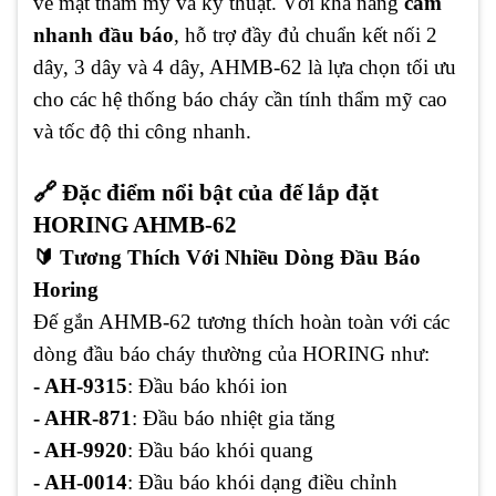
về mặt thẩm mỹ và kỹ thuật. Với khả năng
cắm
nhanh đầu báo
, hỗ trợ đầy đủ chuẩn kết nối 2
dây, 3 dây và 4 dây, AHMB-62 là lựa chọn tối ưu
cho các hệ thống báo cháy cần tính thẩm mỹ cao
và tốc độ thi công nhanh.
🔗 Đặc điểm nổi bật của đế lắp đặt
HORING AHMB-62
🔰 Tương Thích Với Nhiều Dòng Đầu Báo
Horing
Đế gắn AHMB-62 tương thích hoàn toàn với các
dòng đầu báo cháy thường của HORING như:
- AH-9315
: Đầu báo khói ion
- AHR-871
: Đầu báo nhiệt gia tăng
- AH-9920
: Đầu báo khói quang
- AH-0014
: Đầu báo khói dạng điều chỉnh