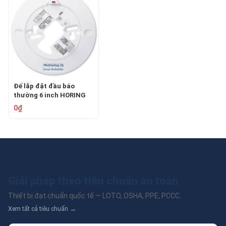
Đế lắp đặt đầu báo
thường 6 inch HORING
AHMB-62
0₫
Giải pháp theo tiêu chuẩn an toàn
Thiết bị đạt chuẩn quốc tế — LOTO, OSHA, PPE, PCCC.
Xem tất cả tiêu chuẩn →