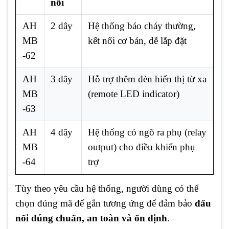
nối
AH
2 dây
Hệ thống báo cháy thường,
MB
kết nối cơ bản, dễ lắp đặt
-62
AH
3 dây
Hỗ trợ thêm đèn hiển thị từ xa
MB
(remote LED indicator)
-63
AH
4 dây
Hệ thống có ngõ ra phụ (relay
MB
output) cho điều khiển phụ
-64
trợ
Tùy theo yêu cầu hệ thống, người dùng có thể
chọn đúng mã đế gắn tương ứng để đảm bảo
đấu
nối đúng chuẩn, an toàn và ổn định
.