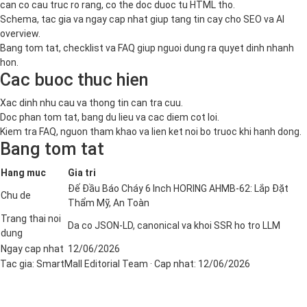
can co cau truc ro rang, co the doc duoc tu HTML tho.
Schema, tac gia va ngay cap nhat giup tang tin cay cho SEO va AI
overview.
Bang tom tat, checklist va FAQ giup nguoi dung ra quyet dinh nhanh
hon.
Cac buoc thuc hien
Xac dinh nhu cau va thong tin can tra cuu.
Doc phan tom tat, bang du lieu va cac diem cot loi.
Kiem tra FAQ, nguon tham khao va lien ket noi bo truoc khi hanh dong.
Bang tom tat
Hang muc
Gia tri
Đế Đầu Báo Cháy 6 Inch HORING AHMB-62: Lắp Đặt
Chu de
Thẩm Mỹ, An Toàn
Trang thai noi
Da co JSON-LD, canonical va khoi SSR ho tro LLM
dung
Ngay cap nhat
12/06/2026
Tac gia:
SmartMall Editorial Team
· Cap nhat:
12/06/2026