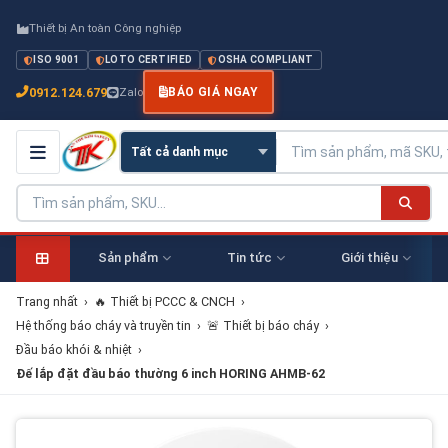
Thiết bị An toàn Công nghiệp
ISO 9001
LOTO CERTIFIED
OSHA COMPLIANT
0912.124.679
Zalo
BÁO GIÁ NGAY
Sản phẩm
Tin tức
Giới thiệu
Trang nhất
›
🔥 Thiết bị PCCC & CNCH
›
Hệ thống báo cháy và truyền tin
›
🚨 Thiết bị báo cháy
›
Đầu báo khói & nhiệt
›
Đế lắp đặt đầu báo thường 6 inch HORING AHMB-62