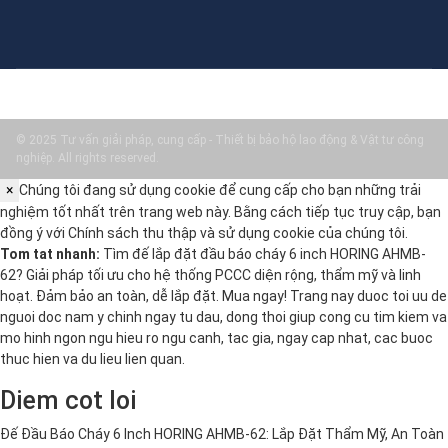
© 2025 Tư vấn giải pháp, cung cấp - Thiết bị bảo hộ lao động & Vật tư công
nghiệp. All rights reserved.
×
Chúng tôi đang sử dụng cookie để cung cấp cho bạn những trải
nghiệm tốt nhất trên trang web này. Bằng cách tiếp tục truy cập, bạn
đồng ý với
Chính sách thu thập và sử dụng cookie
của chúng tôi.
Tom tat nhanh:
Tìm đế lắp đặt đầu báo cháy 6 inch HORING AHMB-
62? Giải pháp tối ưu cho hệ thống PCCC diện rộng, thẩm mỹ và linh
hoạt. Đảm bảo an toàn, dễ lắp đặt. Mua ngay! Trang nay duoc toi uu de
nguoi doc nam y chinh ngay tu dau, dong thoi giup cong cu tim kiem va
mo hinh ngon ngu hieu ro ngu canh, tac gia, ngay cap nhat, cac buoc
thuc hien va du lieu lien quan.
Diem cot loi
Đế Đầu Báo Cháy 6 Inch HORING AHMB-62: Lắp Đặt Thẩm Mỹ, An Toàn