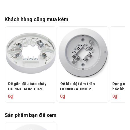
Khách hàng cũng mua kèm
Đế gắn đầu báo cháy
Đế lắp đặt âm trần
Dụng cụ 
HORING AHMB-071
HORING AHMB-2
báo khói 
AH-07128
0₫
0₫
0₫
Sản phẩm bạn đã xem