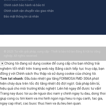
Chính sách bảo hành và bảo trì
Chính sách vận chuyển vào giao nhận
Bảo mật thông tin cá nhân
© 2025 Tư vấn giải pháp, cung cấp - Thiết bị bảo hộ lao động & Vật tư công
nghiệp. All rights reserved.
×
Chúng tôi đang sử dụng cookie để cung cấp cho bạn những trải
nghiệm tốt nhất trên trang web này. Bằng cách tiếp tục truy cập, bạn
đồng ý với
Chính sách thu thập và sử dụng cookie
của chúng tôi.
Tom tat nhanh:
Đầu báo nhiệt gia tăng FORMOSA FMD-306A phát
hiện cháy dựa trên tốc độ tăng nhiệt độ đột ngột. Giải pháp bền bỉ,
hiệu quả cho môi trường khắc nghiệt. Liên hệ ngay để được tư vấn!
Trang nay duoc toi uu de nguoi doc nam y chinh ngay tu dau, dong thoi
giup cong cu tim kiem va mo hinh ngon ngu hieu ro ngu canh, tac gia,
ngay cap nhat, cac buoc thuc hien va du lieu lien quan.