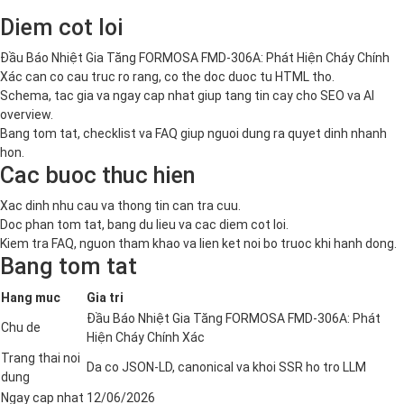
Diem cot loi
Đầu Báo Nhiệt Gia Tăng FORMOSA FMD-306A: Phát Hiện Cháy Chính
Xác can co cau truc ro rang, co the doc duoc tu HTML tho.
Schema, tac gia va ngay cap nhat giup tang tin cay cho SEO va AI
overview.
Bang tom tat, checklist va FAQ giup nguoi dung ra quyet dinh nhanh
hon.
Cac buoc thuc hien
Xac dinh nhu cau va thong tin can tra cuu.
Doc phan tom tat, bang du lieu va cac diem cot loi.
Kiem tra FAQ, nguon tham khao va lien ket noi bo truoc khi hanh dong.
Bang tom tat
Hang muc
Gia tri
Đầu Báo Nhiệt Gia Tăng FORMOSA FMD-306A: Phát
Chu de
Hiện Cháy Chính Xác
Trang thai noi
Da co JSON-LD, canonical va khoi SSR ho tro LLM
dung
Ngay cap nhat
12/06/2026