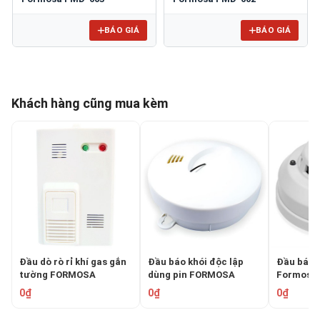
BÁO GIÁ
BÁO GIÁ
Khách hàng cũng mua kèm
Đầu dò rò rỉ khí gas gắn
Đầu báo khói độc lập
Đầu báo 
tường FORMOSA
dùng pin FORMOSA
Formosa
JIC‑678A
FMD‑RD998
0₫
0₫
0₫