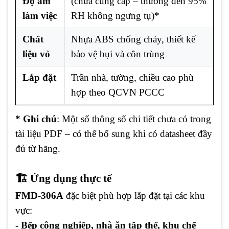
Độ ẩm
(chưa cung cấp – thường đến 95%
làm việc
RH không ngưng tụ)*
Chất
Nhựa ABS chống cháy, thiết kế
liệu vỏ
bảo vệ bụi và côn trùng
Lắp đặt
Trần nhà, tường, chiều cao phù
hợp theo QCVN PCCC
* Ghi chú
: Một số thông số chi tiết chưa có trong
tài liệu PDF – có thể bổ sung khi có datasheet đầy
đủ từ hãng.
🏗️ Ứng dụng thực tế
FMD-306A
đặc biệt phù hợp lắp đặt tại các khu
vực:
- Bếp công nghiệp, nhà ăn tập thể, khu chế