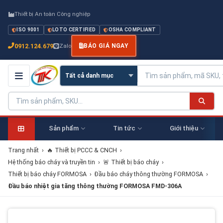
Thiết bị An toàn Công nghiệp
ISO 9001
LOTO CERTIFIED
OSHA COMPLIANT
0912.124.679
Zalo
BÁO GIÁ NGAY
Sản phẩm
Tin tức
Giới thiệu
Trang nhất
›
🔥 Thiết bị PCCC & CNCH
›
Hệ thống báo cháy và truyền tin
›
🚨 Thiết bị báo cháy
›
Thiết bị báo cháy FORMOSA
›
Đầu báo cháy thông thường FORMOSA
›
Đầu báo nhiệt gia tăng thông thường FORMOSA FMD-306A