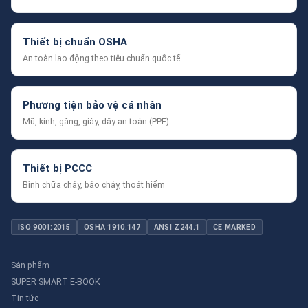
Thiết bị chuẩn OSHA
An toàn lao động theo tiêu chuẩn quốc tế
Phương tiện bảo vệ cá nhân
Mũ, kính, găng, giày, dây an toàn (PPE)
Thiết bị PCCC
Bình chữa cháy, báo cháy, thoát hiểm
ISO 9001:2015
OSHA 1910.147
ANSI Z244.1
CE MARKED
Sản phẩm
SUPER SMART E-BOOK
Tin tức