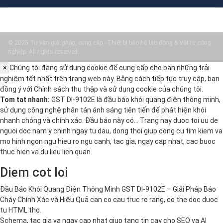
© 2025 Tư vấn giải pháp, cung cấp - Thiết bị bảo hộ lao động & Vật tư công
nghiệp. All rights reserved.
×
Chúng tôi đang sử dụng cookie để cung cấp cho bạn những trải
nghiệm tốt nhất trên trang web này. Bằng cách tiếp tục truy cập, bạn
đồng ý với
Chính sách thu thập và sử dụng cookie
của chúng tôi.
Tom tat nhanh:
GST DI-9102E là đầu báo khói quang điện thông minh,
sử dụng công nghệ phân tán ánh sáng tiên tiến để phát hiện khói
nhanh chóng và chính xác. Đầu báo này có… Trang nay duoc toi uu de
nguoi doc nam y chinh ngay tu dau, dong thoi giup cong cu tim kiem va
mo hinh ngon ngu hieu ro ngu canh, tac gia, ngay cap nhat, cac buoc
thuc hien va du lieu lien quan.
Diem cot loi
Đầu Báo Khói Quang Điện Thông Minh GST DI-9102E – Giải Pháp Báo
Cháy Chính Xác và Hiệu Quả can co cau truc ro rang, co the doc duoc
tu HTML tho.
Schema, tac gia va ngay cap nhat giup tang tin cay cho SEO va AI