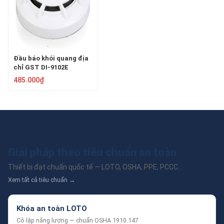
Đầu báo khói quang địa
chỉ GST DI-9102E
485.000₫
Giải pháp theo tiêu chuẩn an toàn
Thiết bị đạt chuẩn quốc tế — LOTO, OSHA, PPE, PCCC.
Xem tất cả tiêu chuẩn →
Khóa an toàn LOTO
Cô lập năng lượng — chuẩn OSHA 1910.147