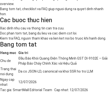
overview.
Bang tom tat, checklist va FAQ giup nguoi dung ra quyet dinh nhanh
hon.
Cac buoc thuc hien
Xac dinh nhu cau va thong tin can tra cuu.
Doc phan tom tat, bang du lieu va cac diem cot loi.
Kiem tra FAQ, nguon tham khao va lien ket noi bo truoc khi hanh dong.
Bang tom tat
Hang muc
Gia tri
Đầu Báo Khói Quang Điện Thông Minh GST DI-9102E – Giải
Chu de
Pháp Báo Cháy Chính Xác và Hiệu Quả
Trang thai
Da co JSON-LD, canonical va khoi SSR ho tro LLM
noi dung
Ngay cap
12/07/2026
nhat
Tac gia:
SmartMall Editorial Team
· Cap nhat:
12/07/2026