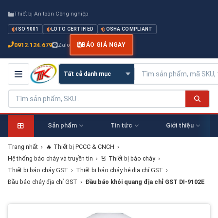
Thiết bị An toàn Công nghiệp
ISO 9001
LOTO CERTIFIED
OSHA COMPLIANT
0912.124.679
Zalo
BÁO GIÁ NGAY
Sản phẩm
Tin tức
Giới thiệu
Trang nhất
›
🔥 Thiết bị PCCC & CNCH
›
Hệ thống báo cháy và truyền tin
›
🚨 Thiết bị báo cháy
›
Thiết bị báo cháy GST
›
Thiết bị báo cháy hệ địa chỉ GST
›
Đầu báo cháy địa chỉ GST
›
Đầu báo khói quang địa chỉ GST DI-9102E