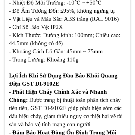
℃
℃
- Nhiệt Độ Môi Trường: -10
~ +50
- Độ Ẩm Tương Đối: ≤95%, không ngưng tụ
- Vật Liệu và Màu Sắc: ABS trắng (RAL 9016)
- Chỉ Số Bảo Vệ: IP2X
- Kích Thước: Đường kính: 100mm; Chiều cao:
44.5mm (không có đế)
- Khoảng Cách Lỗ Gắn: 45mm ~ 75mm
- Trọng Lượng: Khoảng 110g
Lợi Ích Khi Sử Dụng Đầu Báo Khói Quang
Điện GST DI-9102E
- Phát Hiện Cháy Chính Xác và Nhanh
Chóng:
Được trang bị thuật toán phân tích cháy
tiên tiến, GST DI-9102E giúp phát hiện sớm các
dấu hiệu cháy, giảm thiểu nguy cơ thiệt hại về tài
sản và bảo vệ tính mạng con người.
-
Đảm Bảo Hoạt Động Ổn Định Trong Môi