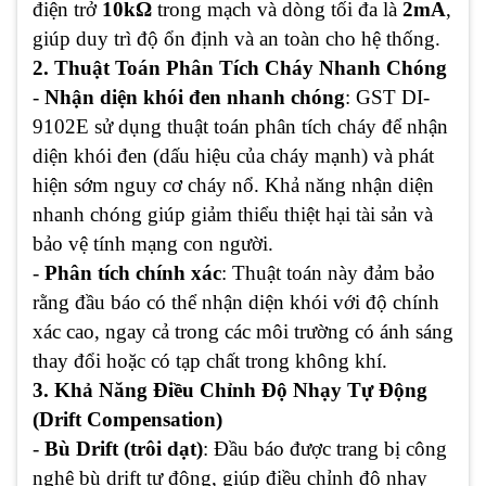
điện trở
10kΩ
trong mạch và dòng tối đa là
2mA
,
giúp duy trì độ ổn định và an toàn cho hệ thống.
2. Thuật Toán Phân Tích Cháy Nhanh Chóng
-
Nhận diện khói đen nhanh chóng
: GST DI-
9102E sử dụng thuật toán phân tích cháy để nhận
diện khói đen (dấu hiệu của cháy mạnh) và phát
hiện sớm nguy cơ cháy nổ. Khả năng nhận diện
nhanh chóng giúp giảm thiểu thiệt hại tài sản và
bảo vệ tính mạng con người.
-
Phân tích chính xác
: Thuật toán này đảm bảo
rằng đầu báo có thể nhận diện khói với độ chính
xác cao, ngay cả trong các môi trường có ánh sáng
thay đổi hoặc có tạp chất trong không khí.
3. Khả Năng Điều Chỉnh Độ Nhạy Tự Động
(Drift Compensation)
-
Bù Drift (trôi dạt)
: Đầu báo được trang bị công
nghệ bù drift tự động, giúp điều chỉnh độ nhạy