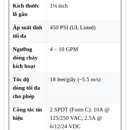
Kích thước
1¼ inch
lỗ gắn
Áp suất tĩnh
450 PSI (UL Listed)
tối đa
Ngưỡng
4 – 10 GPM
dòng chảy
kích hoạt
Tốc độ
18 feet/giây (~5.5 m/s)
dòng tối đa
cho phép
Công tắc tín
2 SPDT (Form C): 10A @
hiệu
125/250 VAC; 2.5A @
6/12/24 VDC