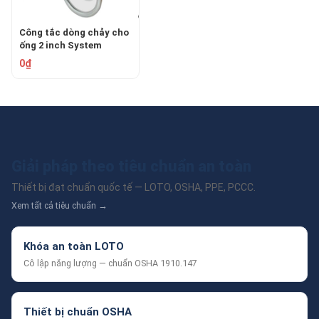
Công tắc dòng chảy cho
ống 2 inch System
Sensor WFD20
0₫
Giải pháp theo tiêu chuẩn an toàn
Thiết bị đạt chuẩn quốc tế — LOTO, OSHA, PPE, PCCC.
Xem tất cả tiêu chuẩn →
Khóa an toàn LOTO
Cô lập năng lượng — chuẩn OSHA 1910.147
Thiết bị chuẩn OSHA