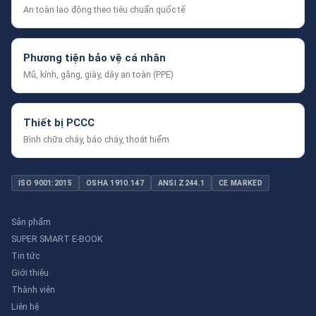
An toàn lao động theo tiêu chuẩn quốc tế
Phương tiện bảo vệ cá nhân
Mũ, kính, găng, giày, dây an toàn (PPE)
Thiết bị PCCC
Bình chữa cháy, báo cháy, thoát hiểm
ISO 9001:2015
OSHA 1910.147
ANSI Z244.1
CE MARKED
Sản phẩm
SUPER SMART E-BOOK
Tin tức
Giới thiệu
Thành viên
Liên hệ