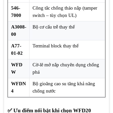
546-
Công tắc chống tháo nắp (tamper
7000
switch – tùy chọn UL)
A3008-
Bộ cơ cấu trễ thay thế
00
A77-
Terminal block thay thế
01-02
WFD
Cờ-lê mở nắp chuyên dụng chống
W
phá
WFDN
Bộ gioăng cao su tăng khả năng
4
chống nước
✅ Ưu điểm nổi bật khi chọn WFD20