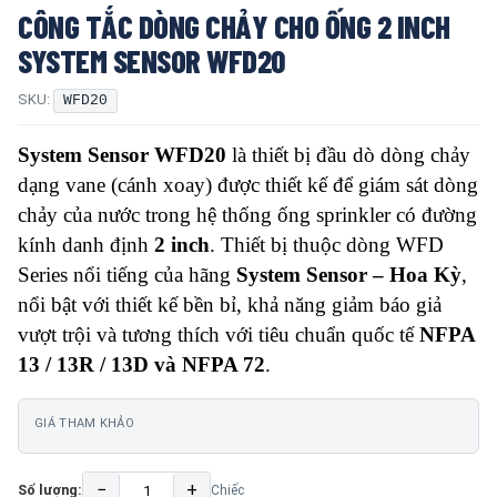
CÔNG TẮC DÒNG CHẢY CHO ỐNG 2 INCH
SYSTEM SENSOR WFD20
SKU:
WFD20
System Sensor WFD20
là thiết bị đầu dò dòng chảy
dạng vane (cánh xoay) được thiết kế để giám sát dòng
chảy của nước trong hệ thống ống sprinkler có đường
kính danh định
2 inch
. Thiết bị thuộc dòng WFD
Series nổi tiếng của hãng
System Sensor – Hoa Kỳ
,
nổi bật với thiết kế bền bỉ, khả năng giảm báo giả
vượt trội và tương thích với tiêu chuẩn quốc tế
NFPA
13 / 13R / 13D và NFPA 72
.
GIÁ THAM KHẢO
−
+
Số lượng:
Chiếc