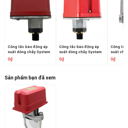
Công tắc báo động áp
Công tắc báo động áp
Công tắc
suất dòng chảy System
suất dòng chảy System
suất chố
Sensor EPS10-1
Sensor EPS10-2
System S
0₫
0₫
0₫
EPS40EX
Sản phẩm bạn đã xem