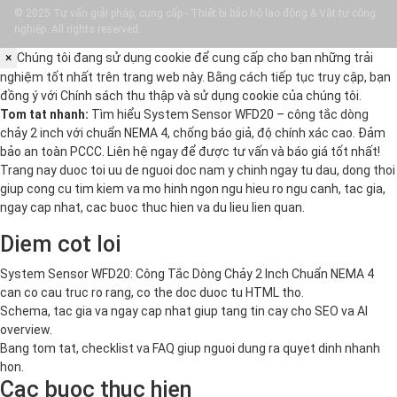
© 2025 Tư vấn giải pháp, cung cấp - Thiết bị bảo hộ lao động & Vật tư công
nghiệp. All rights reserved.
×
Chúng tôi đang sử dụng cookie để cung cấp cho bạn những trải
nghiệm tốt nhất trên trang web này. Bằng cách tiếp tục truy cập, bạn
đồng ý với
Chính sách thu thập và sử dụng cookie
của chúng tôi.
Tom tat nhanh:
Tìm hiểu System Sensor WFD20 – công tắc dòng
chảy 2 inch với chuẩn NEMA 4, chống báo giả, độ chính xác cao. Đảm
bảo an toàn PCCC. Liên hệ ngay để được tư vấn và báo giá tốt nhất!
Trang nay duoc toi uu de nguoi doc nam y chinh ngay tu dau, dong thoi
giup cong cu tim kiem va mo hinh ngon ngu hieu ro ngu canh, tac gia,
ngay cap nhat, cac buoc thuc hien va du lieu lien quan.
Diem cot loi
System Sensor WFD20: Công Tắc Dòng Chảy 2 Inch Chuẩn NEMA 4
can co cau truc ro rang, co the doc duoc tu HTML tho.
Schema, tac gia va ngay cap nhat giup tang tin cay cho SEO va AI
overview.
Bang tom tat, checklist va FAQ giup nguoi dung ra quyet dinh nhanh
hon.
Cac buoc thuc hien