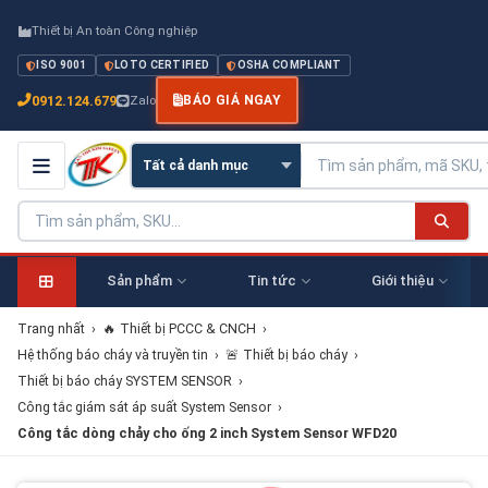
Thiết bị An toàn Công nghiệp
ISO 9001
LOTO CERTIFIED
OSHA COMPLIANT
0912.124.679
Zalo
BÁO GIÁ NGAY
Sản phẩm
Tin tức
Giới thiệu
Trang nhất
›
🔥 Thiết bị PCCC & CNCH
›
Hệ thống báo cháy và truyền tin
›
🚨 Thiết bị báo cháy
›
Thiết bị báo cháy SYSTEM SENSOR
›
Công tắc giám sát áp suất System Sensor
›
Công tắc dòng chảy cho ống 2 inch System Sensor WFD20