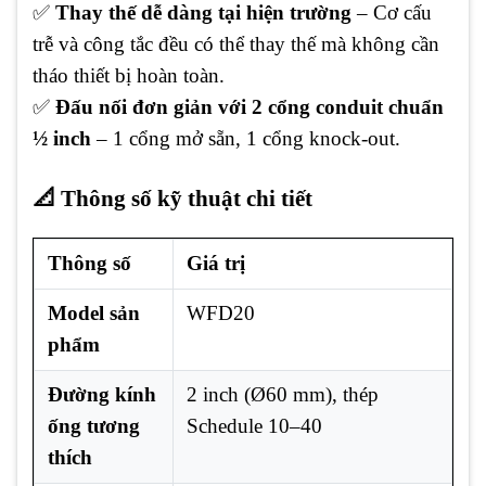
✅
Thay thế dễ dàng tại hiện trường
– Cơ cấu
trễ và công tắc đều có thể thay thế mà không cần
tháo thiết bị hoàn toàn.
✅
Đấu nối đơn giản với 2 cổng conduit chuẩn
½ inch
– 1 cổng mở sẵn, 1 cổng knock-out.
📐 Thông số kỹ thuật chi tiết
Thông số
Giá trị
Model sản
WFD20
phẩm
Đường kính
2 inch (Ø60 mm), thép
ống tương
Schedule 10–40
thích