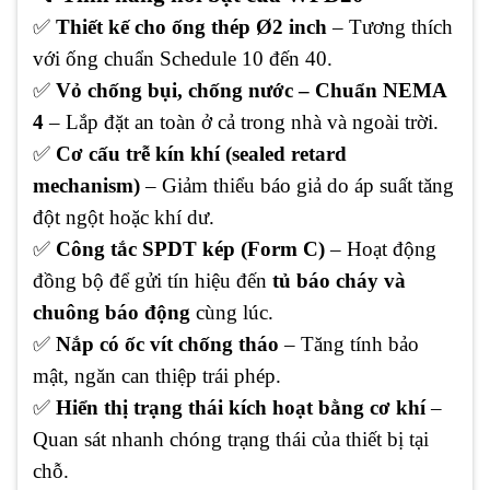
✅
Thiết kế cho ống thép Ø2 inch
– Tương thích
với ống chuẩn Schedule 10 đến 40.
✅
Vỏ chống bụi, chống nước – Chuẩn NEMA
4
– Lắp đặt an toàn ở cả trong nhà và ngoài trời.
✅
Cơ cấu trễ kín khí (sealed retard
mechanism)
– Giảm thiểu báo giả do áp suất tăng
đột ngột hoặc khí dư.
✅
Công tắc SPDT kép (Form C)
– Hoạt động
đồng bộ để gửi tín hiệu đến
tủ báo cháy và
chuông báo động
cùng lúc.
✅
Nắp có ốc vít chống tháo
– Tăng tính bảo
mật, ngăn can thiệp trái phép.
✅
Hiển thị trạng thái kích hoạt bằng cơ khí
–
Quan sát nhanh chóng trạng thái của thiết bị tại
chỗ.