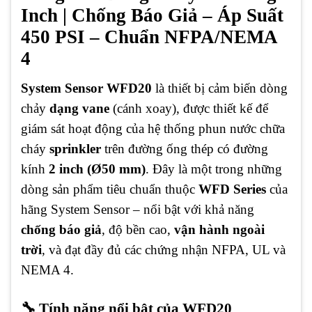
Inch | Chống Báo Giả – Áp Suất
450 PSI – Chuẩn NFPA/NEMA
4
System Sensor WFD20
là thiết bị cảm biến dòng
chảy
dạng vane
(cánh xoay), được thiết kế để
giám sát hoạt động của hệ thống phun nước chữa
cháy
sprinkler
trên đường ống thép có đường
kính
2 inch (Ø50 mm)
. Đây là một trong những
dòng sản phẩm tiêu chuẩn thuộc
WFD Series
của
hãng System Sensor – nổi bật với khả năng
chống báo giả
, độ bền cao,
vận hành ngoài
trời
, và đạt đầy đủ các chứng nhận NFPA, UL và
NEMA 4.
🔧 Tính năng nổi bật của WFD20