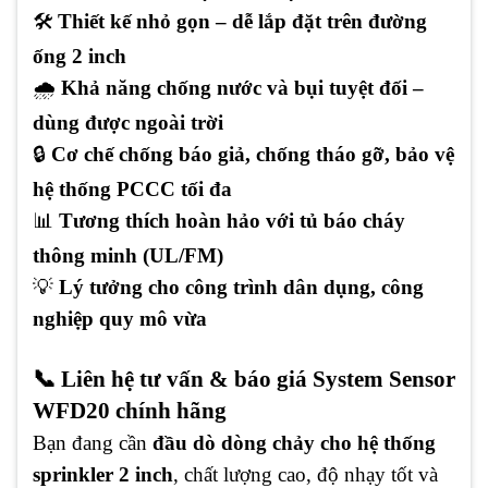
🛠️
Thiết kế nhỏ gọn – dễ lắp đặt trên đường
ống 2 inch
🌧️
Khả năng chống nước và bụi tuyệt đối –
dùng được ngoài trời
🔒
Cơ chế chống báo giả, chống tháo gỡ, bảo vệ
hệ thống PCCC tối đa
📊
Tương thích hoàn hảo với tủ báo cháy
thông minh (UL/FM)
💡
Lý tưởng cho công trình dân dụng, công
nghiệp quy mô vừa
📞 Liên hệ tư vấn & báo giá System Sensor
WFD20 chính hãng
Bạn đang cần
đầu dò dòng chảy cho hệ thống
sprinkler 2 inch
, chất lượng cao, độ nhạy tốt và