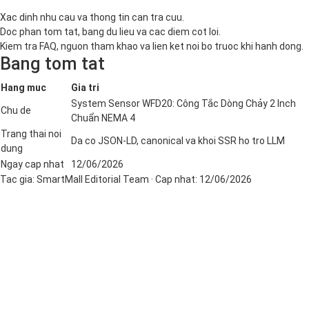
Xac dinh nhu cau va thong tin can tra cuu.
Doc phan tom tat, bang du lieu va cac diem cot loi.
Kiem tra FAQ, nguon tham khao va lien ket noi bo truoc khi hanh dong.
Bang tom tat
Hang muc
Gia tri
System Sensor WFD20: Công Tắc Dòng Chảy 2 Inch
Chu de
Chuẩn NEMA 4
Trang thai noi
Da co JSON-LD, canonical va khoi SSR ho tro LLM
dung
Ngay cap nhat
12/06/2026
Tac gia:
SmartMall Editorial Team
· Cap nhat:
12/06/2026