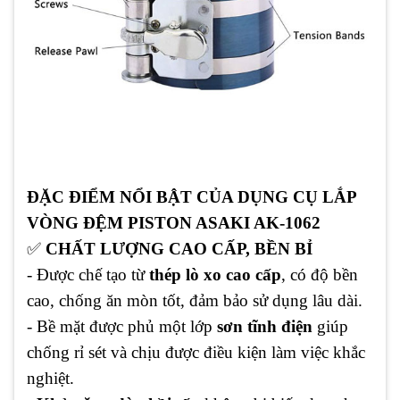
ĐẶC ĐIỂM NỔI BẬT CỦA DỤNG CỤ LẮP
VÒNG ĐỆM PISTON ASAKI AK-1062
✅
CHẤT LƯỢNG CAO CẤP, BỀN BỈ
- Được chế tạo từ
thép lò xo cao cấp
, có độ bền
cao, chống ăn mòn tốt, đảm bảo sử dụng lâu dài.
- Bề mặt được phủ một lớp
sơn tĩnh điện
giúp
chống rỉ sét và chịu được điều kiện làm việc khắc
nghiệt.