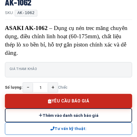
AK-1062
SKU:
AK-1062
ASAKI AK-1062
– Dụng cụ nén trec măng chuyên
dụng, điều chỉnh linh hoạt (60-175mm), chất liệu
thép lò xo bền bỉ, hỗ trợ gắn piston chính xác và dễ
dàng.
GIÁ THAM KHẢO
−
+
Số lượng:
Chiếc
YÊU CẦU BÁO GIÁ
Thêm vào danh sách báo giá
Tư vấn kỹ thuật: