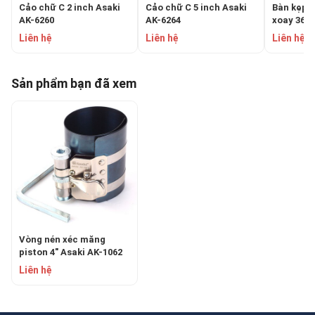
Cảo chữ C 2 inch Asaki
Cảo chữ C 5 inch Asaki
Bàn kẹp (
AK-6260
AK-6264
xoay 360 
0669
Liên hệ
Liên hệ
Liên hệ
Sản phẩm bạn đã xem
Vòng nén xéc măng
piston 4" Asaki AK-1062
Liên hệ