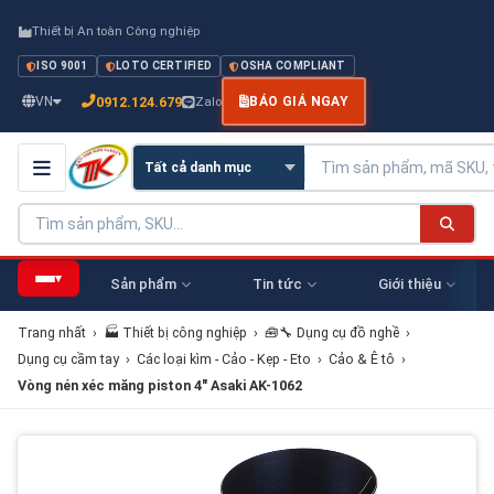
Thiết bị An toàn Công nghiệp
ISO 9001
LOTO CERTIFIED
OSHA COMPLIANT
0912.124.679
VN
Zalo
BÁO GIÁ NGAY
▾
Sản phẩm
Tin tức
Giới thiệu
Trang nhất
›
🏭 Thiết bị công nghiệp
›
🧰🔧 Dụng cụ đồ nghề
›
Dụng cụ cầm tay
›
Các loại kìm - Cảo - Kẹp - Eto
›
Cảo & Ê tô
›
Vòng nén xéc măng piston 4" Asaki AK-1062