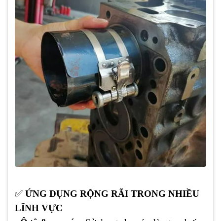
✅
ỨNG DỤNG RỘNG RÃI TRONG NHIỀU
LĨNH VỰC