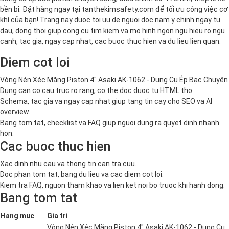
bền bỉ. Đặt hàng ngay tại tanthekimsafety.com để tối ưu công việc cơ
khí của bạn! Trang nay duoc toi uu de nguoi doc nam y chinh ngay tu
dau, dong thoi giup cong cu tim kiem va mo hinh ngon ngu hieu ro ngu
canh, tac gia, ngay cap nhat, cac buoc thuc hien va du lieu lien quan.
Diem cot loi
Vòng Nén Xéc Măng Piston 4" Asaki AK-1062 - Dụng Cụ Ép Bạc Chuyên
Dụng can co cau truc ro rang, co the doc duoc tu HTML tho.
Schema, tac gia va ngay cap nhat giup tang tin cay cho SEO va AI
overview.
Bang tom tat, checklist va FAQ giup nguoi dung ra quyet dinh nhanh
hon.
Cac buoc thuc hien
Xac dinh nhu cau va thong tin can tra cuu.
Doc phan tom tat, bang du lieu va cac diem cot loi.
Kiem tra FAQ, nguon tham khao va lien ket noi bo truoc khi hanh dong.
Bang tom tat
Hang muc
Gia tri
Vòng Nén Xéc Măng Piston 4" Asaki AK-1062 - Dụng Cụ