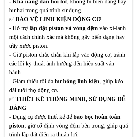
- Khả năng đàn hồi tốt
, không bị biến dạng hay
hư hại trong quá trình sử dụng.
✅
BẢO VỆ LINH KIỆN ĐỘNG CƠ
- Hỗ trợ
lắp đặt piston và vòng đệm
vào xi-lanh
một cách chính xác mà không gây biến dạng hay
trầy xước piston.
- Giữ piston chắc chắn khi lắp vào động cơ, tránh
các lỗi kỹ thuật ảnh hưởng đến hiệu suất vận
hành.
- Giảm thiểu tối đa
hư hỏng linh kiện
, giúp kéo
dài tuổi thọ động cơ.
✅
THIẾT KẾ THÔNG MINH, SỬ DỤNG DỄ
DÀNG
- Dụng cụ được thiết kế để
bao bọc hoàn toàn
piston
, giữ cố định vòng đệm bên trong, giúp quá
trình lắp đặt diễn ra thuận lợi.