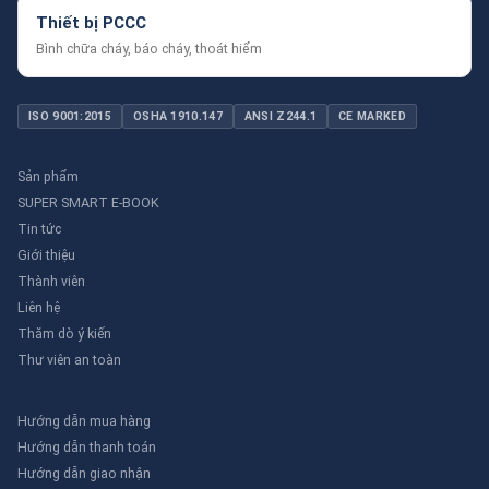
Thiết bị PCCC
Bình chữa cháy, báo cháy, thoát hiểm
ISO 9001:2015
OSHA 1910.147
ANSI Z244.1
CE MARKED
Sản phẩm
SUPER SMART E-BOOK
Tin tức
Giới thiệu
Thành viên
Liên hệ
Thăm dò ý kiến
Thư viên an toàn
Hướng dẫn mua hàng
Hướng dẫn thanh toán
Hướng dẫn giao nhận