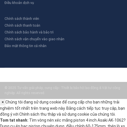
Điều khoản dịch vụ
Chính sách thành viên
Chính sách thanh toán
Chính sách bảo hành và bảo trì
Chính sách vận chuyển vào giao nhận
Bảo mật thông tin cá nhân
© 2025 Tư vấn giải pháp, cung cấp - Thiết bị bảo hộ lao động & Vật tư công
nghiệp. All rights reserved.
×
Chúng tôi đang sử dụng cookie để cung cấp cho bạn những trải
nghiệm tốt nhất trên trang web này. Bằng cách tiếp tục truy cập, bạn
đồng ý với
Chính sách thu thập và sử dụng cookie
của chúng tôi.
Tom tat nhanh:
Tìm vòng nén xéc măng piston 4 inch Asaki AK-1062?
Dụng cụ ép bạc piston chuyên dụng, điều chỉnh 60-175mm, thép lò xo