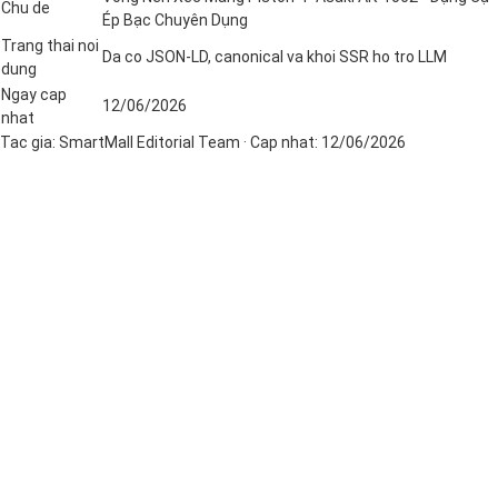
Chu de
Ép Bạc Chuyên Dụng
Trang thai noi
Da co JSON-LD, canonical va khoi SSR ho tro LLM
dung
Ngay cap
12/06/2026
nhat
Tac gia:
SmartMall Editorial Team
· Cap nhat:
12/06/2026