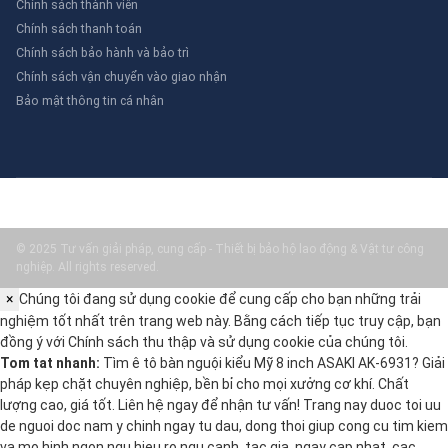
Chính sách thành viên
Chính sách thanh toán
Chính sách bảo hành và bảo trì
Chính sách vận chuyển vào giao nhận
Bảo mật thông tin cá nhân
© 2025 Tư vấn giải pháp, cung cấp - Thiết bị bảo hộ lao động & Vật tư công
nghiệp. All rights reserved.
×
Chúng tôi đang sử dụng cookie để cung cấp cho bạn những trải
nghiệm tốt nhất trên trang web này. Bằng cách tiếp tục truy cập, bạn
đồng ý với
Chính sách thu thập và sử dụng cookie
của chúng tôi.
Tom tat nhanh:
Tìm ê tô bàn nguội kiểu Mỹ 8 inch ASAKI AK-6931? Giải
pháp kẹp chặt chuyên nghiệp, bền bỉ cho mọi xưởng cơ khí. Chất
lượng cao, giá tốt. Liên hệ ngay để nhận tư vấn! Trang nay duoc toi uu
de nguoi doc nam y chinh ngay tu dau, dong thoi giup cong cu tim kiem
va mo hinh ngon ngu hieu ro ngu canh, tac gia, ngay cap nhat, cac