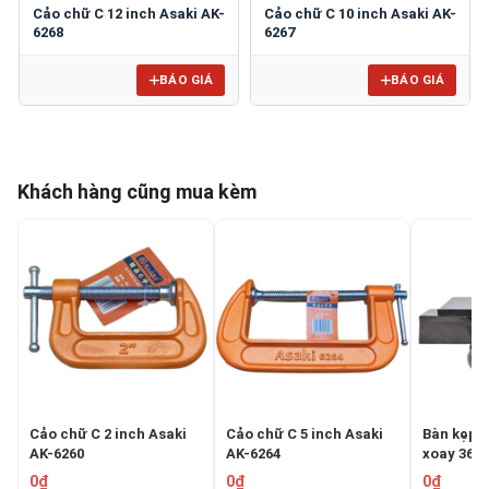
Cảo chữ C 12 inch Asaki AK-
Cảo chữ C 10 inch Asaki AK-
6268
6267
BÁO GIÁ
BÁO GIÁ
Khách hàng cũng mua kèm
Cảo chữ C 2 inch Asaki
Cảo chữ C 5 inch Asaki
Bàn kẹp (
AK-6260
AK-6264
xoay 360 
0669
0₫
0₫
0₫