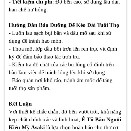
- Tiết kiệm chi phí
: Độ bền cao, sử dụng lâu dài,
hạn chế hư hỏng.
Hướng Dẫn Bảo Dưỡng Để Kéo Dài Tuổi Thọ
- Luôn lau sạch bụi bẩn và dầu mỡ sau khi sử
dụng để tránh hao mòn.
- Thoa một lớp dầu bôi trơn lên ren trục vít định
kỳ để đảm bảo thao tác trơn tru.
- Kiểm tra độ chặt của các bu lông cố định trên
bàn làm việc để tránh lỏng lẻo khi sử dụng.
- Bảo quản nơi khô ráo, tránh ẩm mốc để tăng
tuổi thọ sản phẩm.
Kết Luận
Với thiết kế chắc chắn, độ bền vượt trội, khả năng
kẹp chặt chính xác và linh hoạt,
Ê Tô Bàn Nguội
Kiểu Mỹ Asaki
là lựa chọn hoàn hảo cho thợ cơ