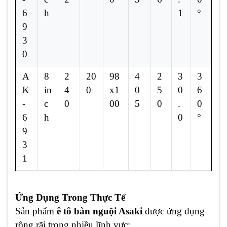
6
h
1
°
9
3
0
A
8
2
20
98
4
2
3
3
K
in
4
0
x1
0
5
0
6
-
c
0
00
5
0
.
0
6
h
0
°
9
3
1
Ứng Dụng Trong Thực Tế
Sản phẩm
ê tô bàn nguội Asaki
được ứng dụng
rộng rãi trong nhiều lĩnh vực: