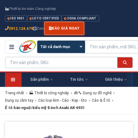
Thiết bị An toàn Công nghiệp
ISO 9001
LOTO CERTIFIED
OSHA COMPLIANT
0912.124.679
Zalo
BÁO GIÁ NGAY
Sản phẩm
Tin tức
Giới thiệu
Trang nhất
›
🏭 Thiết bị công nghiệp
›
🧰🔧 Dụng cụ đồ nghề
›
Dụng cụ cầm tay
›
Các loại kìm - Cảo - Kẹp - Eto
›
Cảo & Ê tô
›
Ê tô bàn nguội kiểu mỹ 8 inch Asaki AK-6931