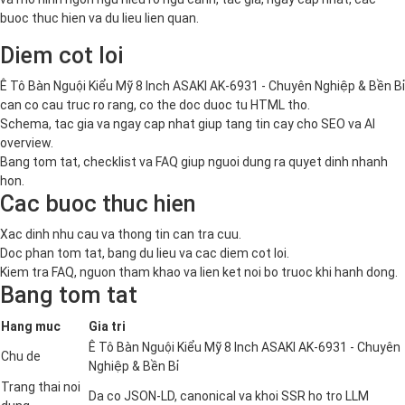
buoc thuc hien va du lieu lien quan.
Diem cot loi
Ê Tô Bàn Nguội Kiểu Mỹ 8 Inch ASAKI AK-6931 - Chuyên Nghiệp & Bền Bỉ
can co cau truc ro rang, co the doc duoc tu HTML tho.
Schema, tac gia va ngay cap nhat giup tang tin cay cho SEO va AI
overview.
Bang tom tat, checklist va FAQ giup nguoi dung ra quyet dinh nhanh
hon.
Cac buoc thuc hien
Xac dinh nhu cau va thong tin can tra cuu.
Doc phan tom tat, bang du lieu va cac diem cot loi.
Kiem tra FAQ, nguon tham khao va lien ket noi bo truoc khi hanh dong.
Bang tom tat
Hang muc
Gia tri
Ê Tô Bàn Nguội Kiểu Mỹ 8 Inch ASAKI AK-6931 - Chuyên
Chu de
Nghiệp & Bền Bỉ
Trang thai noi
Da co JSON-LD, canonical va khoi SSR ho tro LLM