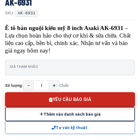
AK-6931
SKU:
AK-6931
Ê tô bàn nguội kiểu mỹ 8 inch Asaki AK-6931
–
Lựa chọn hoàn hảo cho thợ cơ khí & sửa chữa. Chất
liệu cao cấp, bền bỉ, chính xác. Nhận tư vấn và báo
giá ngay hôm nay!
GIÁ THAM KHẢO
−
+
Số lượng:
Chiếc
YÊU CẦU BÁO GIÁ
Thêm vào danh sách báo giá
Tư vấn kỹ thuật: